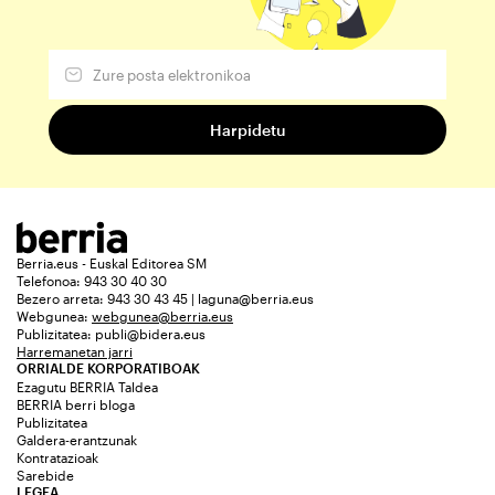
Berria.eus - Euskal Editorea SM
Telefonoa: 943 30 40 30
Bezero arreta: 943 30 43 45 | laguna@berria.eus
Webgunea:
webgunea@berria.eus
Publizitatea:
publi@bidera.eus
Harremanetan jarri
ORRIALDE KORPORATIBOAK
Ezagutu BERRIA Taldea
BERRIA berri bloga
Publizitatea
Galdera-erantzunak
Kontratazioak
Sarebide
LEGEA