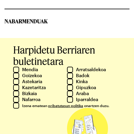
NABARMENDUAK
Harpidetu Berriaren
buletinetara
Mendia
Arratsaldekoa
Goizekoa
Badok
Astekaria
Kinka
Kazetaritza
Gipuzkoa
Bizkaia
Araba
Nafarroa
Iparraldea
Izena ematean
pribatutasun politika
onartzen duzu.