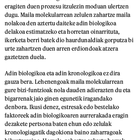
eragiten duen prozesu itzulezin moduan ulertzen
dugu. Maila molekularrean zelulen zahartze maila
nolakoa den aztertu daiteke adin biologikoa
delakoa estimatzeko eta horretan oinarrituta,
ikerketa berri batek dio haurdunaldiak gorputza bi
urte zahartzen duen arren erdiondoak atzera
gaztetzen duela.
Adin biologikoa eta adin kronologikoa ez dira
gauza bera. Lehenengoak maila molekularrean
gure bizi-funtzioak nola dauden adierazten du eta
bigarrenak jaio ginen egunetik iragandako
denbora. Ikusi denez, estresak edo bestelako
faktoreek adin biologikoaren aurrerakada eragin
dezakete pertsona baten ehun edo zelulak
kronologiagatik dagokiona baino zaharragoak