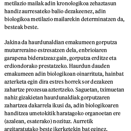
metilazio mailak adin kronologikoa zehaztasun
handiz aurresateko balio dezakeenez, adin
biologikoa metilazio mailarekin determinatzen da,
besteak beste.
Jakina da haurdunaldian emakumeen gorputza
muturreraino estresatzen dela, enbrioiaren
garapena bideratzeaz gain, gorputza erditze eta
erdiondorako prestatzeko. Haurdun dauden
emakumeen adin biologikoan oinarrituta, hainbat
azterketa egin dira estres horrek sor dezakeen
zahartze prozesua aztertzeko. Saguetan, tximuetan
nahiz gizakietan haurdunaldiak gorputzaren
zahartzea dakarrela ikusi da, adin biologikoaren
handitzea umetokitik haratagoko organoetan ere
(azalean, esaterako) nozituz. Aurretik
argitaratutako beste ikerketekin bat eginez,