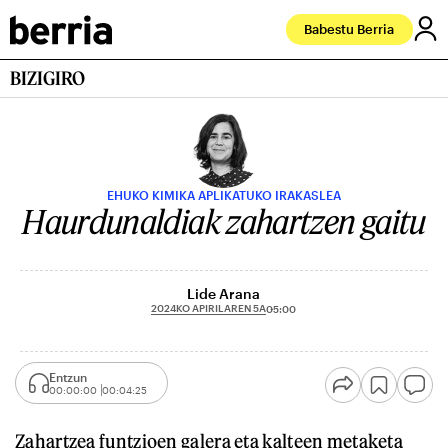
Babestu Berria
BIZIGIRO
EHUKO KIMIKA APLIKATUKO IRAKASLEA
Haurdunaldiak zahartzen gaitu
Lide Arana
2024KO APIRILAREN 5A
05:00
Entzun
00:00:00
00:04:25
Zahartzea funtzioen galera eta kalteen metaketa