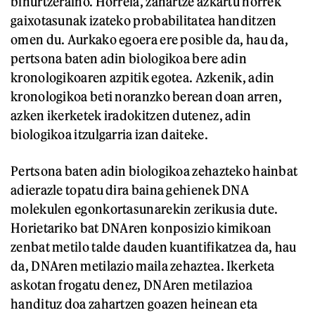
bihurtzeraino. Horrela, zahartze azkartu horrek
gaixotasunak izateko probabilitatea handitzen
omen du. Aurkako egoera ere posible da, hau da,
pertsona baten adin biologikoa bere adin
kronologikoaren azpitik egotea. Azkenik, adin
kronologikoa beti noranzko berean doan arren,
azken ikerketek iradokitzen dutenez, adin
biologikoa itzulgarria izan daiteke.
Pertsona baten adin biologikoa zehazteko hainbat
adierazle topatu dira baina gehienek DNA
molekulen egonkortasunarekin zerikusia dute.
Horietariko bat DNAren konposizio kimikoan
zenbat metilo talde dauden kuantifikatzea da, hau
da, DNAren metilazio maila zehaztea. Ikerketa
askotan frogatu denez, DNAren metilazioa
handituz doa zahartzen goazen heinean eta