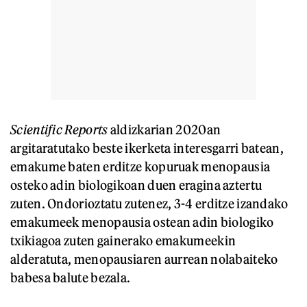
Scientific Reports
aldizkarian 2020an
argitaratutako beste ikerketa interesgarri batean,
emakume baten erditze kopuruak menopausia
osteko adin biologikoan duen eragina aztertu
zuten. Ondorioztatu zutenez, 3-4 erditze izandako
emakumeek menopausia ostean adin biologiko
txikiagoa zuten gainerako emakumeekin
alderatuta, menopausiaren aurrean nolabaiteko
babesa balute bezala.