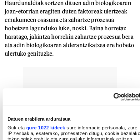
Haurdunaldiak sortzen dituen adin biologikoaren
joan-etorrian eragiten duten faktoreak ulertzeak
emakumeen osasuna eta zahartze prozesua
hobetzen lagunduko luke, noski. Baina horretaz
haratago, jakintza horrekin zahartze prozesua bera
eta adin biologikoaren alderantzikatzea ere hobeto
ulertuko genituzke.
Datuen erabilera arduratsua
Guk eta
gure 1022 kideek
sure informacio pertsonala, zure
IP zenbakia, esaterako, prozesatzen ditugu, cookie bezalak
teknologiak erabiliz eta zure gailuko informazioak azitzen