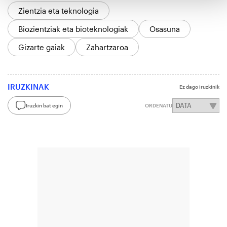
Zientzia eta teknologia
Biozientziak eta bioteknologiak
Osasuna
Gizarte gaiak
Zahartzaroa
IRUZKINAK
Ez dago iruzkinik
Iruzkin bat egin
ORDENATU