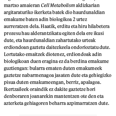
martxo amaieran
Cell Metabolism
aldizkarian
argitaraturiko ikerketa batek dio haurdunaldian
emakume baten adin biologikoa 2 urtez
aurreratzen dela. Haatik, erditu eta hiru hilabetera
prozesu hau alderantzikatu egiten dela ere ikusi
dute, eta haurdunaldian zahartutako urteak
erdiondoan gaztetu daitezkeela ondorioztatu dute.
Lortutako emaitzek diotenez, erdiondoak adin
biologikoan duen eragina ez da berdina emakume
guztiengan: bularra ematen duten emakumeek
gaztetze nabarmenagoa jasaten dute eta gehiegizko
pisua duten emakumeengan, berriz, apalagoa.
Ikertzaileek oraindik ez dakite gaztetze hori
denboraren joanarekin mantentzen ote den eta
azterketa gehiagoren beharra azpimarratzen dute.