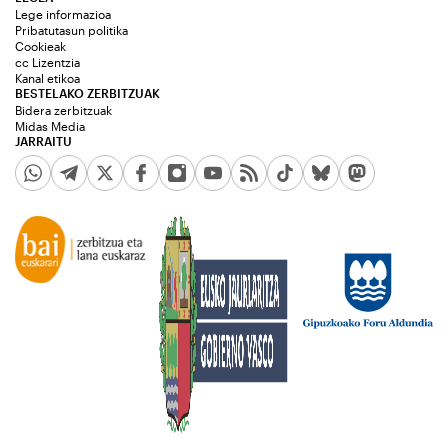
Lege informazioa
Pribatutasun politika
Cookieak
cc Lizentzia
Kanal etikoa
BESTELAKO ZERBITZUAK
Bidera zerbitzuak
Midas Media
JARRAITU