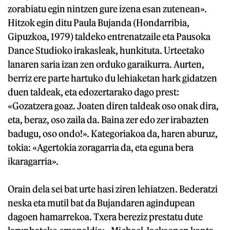
zorabiatu egin nintzen gure izena esan zutenean».
Hitzok egin ditu Paula Bujanda (Hondarribia,
Gipuzkoa, 1979) taldeko entrenatzaile eta Pausoka
Dance Studioko irakasleak, hunkituta. Urteetako
lanaren saria izan zen orduko garaikurra. Aurten,
berriz ere parte hartuko du lehiaketan hark gidatzen
duen taldeak, eta edozertarako dago prest:
«Gozatzera goaz. Joaten diren taldeak oso onak dira,
eta, beraz, oso zaila da. Baina zer edo zer irabazten
badugu, oso ondo!». Kategoriakoa da, haren aburuz,
tokia: «Agertokia zoragarria da, eta eguna bera
ikaragarria».
Orain dela sei bat urte hasi ziren lehiatzen. Bederatzi
neska eta mutil bat da Bujandaren agindupean
dagoen hamarrekoa. Txera bereziz prestatu dute