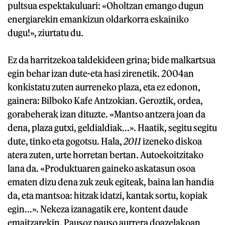
pultsua espektakuluari: «Oholtzan emango dugun
energiarekin emankizun oldarkorra eskainiko
dugu!», ziurtatu du.
Ez da harritzekoa taldekideen grina; bide malkartsua
egin behar izan dute-eta hasi zirenetik. 2004an
konkistatu zuten aurreneko plaza, eta ez edonon,
gainera: Bilboko Kafe Antzokian. Geroztik, ordea,
gorabeherak izan dituzte. «Mantso antzera joan da
dena, plaza gutxi, geldialdiak...». Haatik, segitu segitu
dute, tinko eta gogotsu. Hala,
2011
izeneko diskoa
atera zuten, urte horretan bertan. Autoekoitzitako
lana da. «Produktuaren gaineko askatasun osoa
ematen dizu dena zuk zeuk egiteak, baina lan handia
da, eta mantsoa: hitzak idatzi, kantak sortu, kopiak
egin...». Nekeza izanagatik ere, kontent daude
emaitzarekin. Pausoz pauso aurrera doazelakoan