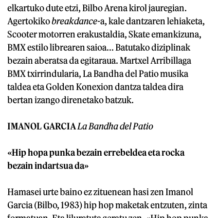
elkartuko dute etzi, Bilbo Arena kirol jauregian.
Agertokiko
breakdance
-a, kale dantzaren lehiaketa,
Scooter motorren erakustaldia, Skate emankizuna,
BMX estilo librearen saioa... Batutako diziplinak
bezain aberatsa da egitaraua. Martxel Arribillaga
BMX txirrindularia, La Bandha del Patio musika
taldea eta Golden Konexion dantza taldea dira
bertan izango direnetako batzuk.
IMANOL GARCIA
La Bandha del Patio
«Hip hopa punka bezain errebeldea eta rocka
bezain indartsua da»
Hamasei urte baino ez zituenean hasi zen Imanol
Garcia (Bilbo, 1983) hip hop maketak entzuten, zinta
formatuan. Eta liluratuta geratu zen. «Hip hop punka