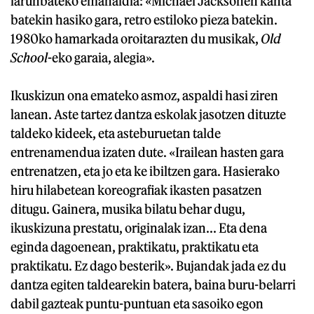
larunbateko emanaldia: «Michael Jacksonen kanta
batekin hasiko gara, retro estiloko pieza batekin.
1980ko hamarkada oroitarazten du musikak,
Old
School
-eko garaia, alegia».
Ikuskizun ona emateko asmoz, aspaldi hasi ziren
lanean. Aste tartez dantza eskolak jasotzen dituzte
taldeko kideek, eta asteburuetan talde
entrenamendua izaten dute. «Irailean hasten gara
entrenatzen, eta jo eta ke ibiltzen gara. Hasierako
hiru hilabetean koreografiak ikasten pasatzen
ditugu. Gainera, musika bilatu behar dugu,
ikuskizuna prestatu, originalak izan... Eta dena
eginda dagoenean, praktikatu, praktikatu eta
praktikatu. Ez dago besterik». Bujandak jada ez du
dantza egiten taldearekin batera, baina buru-belarri
dabil gazteak puntu-puntuan eta sasoiko egon