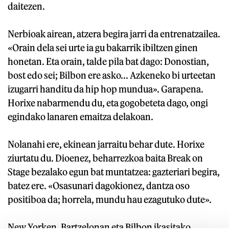
daitezen.
Nerbioak airean, atzera begira jarri da entrenatzailea.
«Orain dela sei urte ia gu bakarrik ibiltzen ginen
honetan. Eta orain, talde pila bat dago: Donostian,
bost edo sei; Bilbon ere asko... Azkeneko bi urteetan
izugarri handitu da hip hop mundua». Garapena.
Horixe nabarmendu du, eta gogobeteta dago, ongi
egindako lanaren emaitza delakoan.
Nolanahi ere, ekinean jarraitu behar dute. Horixe
ziurtatu du. Dioenez, beharrezkoa baita Break on
Stage bezalako egun bat muntatzea: gazteriari begira,
batez ere. «Osasunari dagokionez, dantza oso
positiboa da; horrela, mundu hau ezagutuko dute».
New Yorken, Bartzelonan eta Bilbon ikasitako