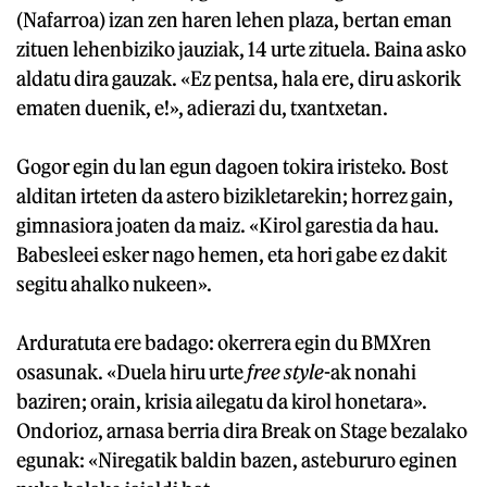
(Nafarroa) izan zen haren lehen plaza, bertan eman
zituen lehenbiziko jauziak, 14 urte zituela. Baina asko
aldatu dira gauzak. «Ez pentsa, hala ere, diru askorik
ematen duenik, e!», adierazi du, txantxetan.
Gogor egin du lan egun dagoen tokira iristeko. Bost
alditan irteten da astero bizikletarekin; horrez gain,
gimnasiora joaten da maiz. «Kirol garestia da hau.
Babesleei esker nago hemen, eta hori gabe ez dakit
segitu ahalko nukeen».
Arduratuta ere badago: okerrera egin du BMXren
osasunak. «Duela hiru urte
free style
-ak nonahi
baziren; orain, krisia ailegatu da kirol honetara».
Ondorioz, arnasa berria dira Break on Stage bezalako
egunak: «Niregatik baldin bazen, astebururo eginen