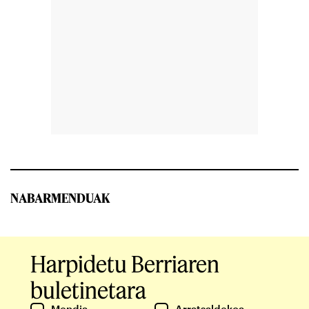
NABARMENDUAK
Harpidetu Berriaren
buletinetara
Mendia
Arratsaldekoa