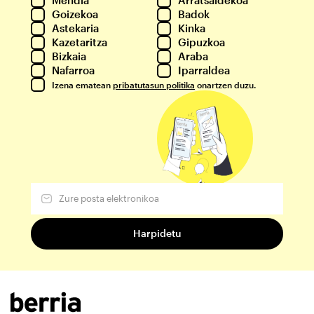
Goizekoa
Badok
Astekaria
Kinka
Kazetaritza
Gipuzkoa
Bizkaia
Araba
Nafarroa
Iparraldea
Izena ematean
pribatutasun politika
onartzen duzu.