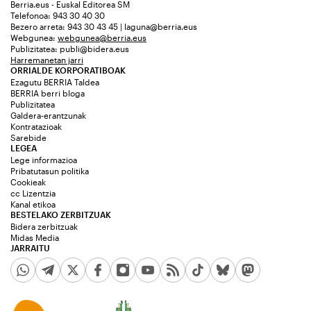
Berria.eus - Euskal Editorea SM
Telefonoa: 943 30 40 30
Bezero arreta: 943 30 43 45 | laguna@berria.eus
Webgunea:
webgunea@berria.eus
Publizitatea:
publi@bidera.eus
Harremanetan jarri
ORRIALDE KORPORATIBOAK
Ezagutu BERRIA Taldea
BERRIA berri bloga
Publizitatea
Galdera-erantzunak
Kontratazioak
Sarebide
LEGEA
Lege informazioa
Pribatutasun politika
Cookieak
cc Lizentzia
Kanal etikoa
BESTELAKO ZERBITZUAK
Bidera zerbitzuak
Midas Media
JARRAITU