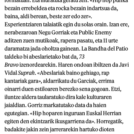
bezain errebeldea eta rocka bezain indartsua da,
baina, aldi berean, beste zer edo zer».
Esperientziaren talaiatik egin du solas orain. Izan ere,
nerabezaroan Negu Gorriak eta Public Enemy
aditzen zuen mutikoak, rapera pasatu, eta 11 urte
daramatza jada oholtza gainean. La Bandha del Patio
taldeko bi abeslarietako bat da,
73
Bravo
izenordearekin. Haren ondoan ibiltzen da Javi
Vidal
Suprah
. «Abeslariak baino gehiago, rap
kantariak gara», aldarrikatu du Garciak, errima
oinarri duen estiloaren berezko sena gogoan. Etzi,
iluntze aldera taularatuko dira kale kulturaren
jaialdian. Gorriz markatutako data da haien
egutegian. «Hip hoparen inguruan Euskal Herrian
egiten den ekintzarik ikusgarriena da». Horregatik,
badakite jakin zein jarrerarekin hartuko dioten