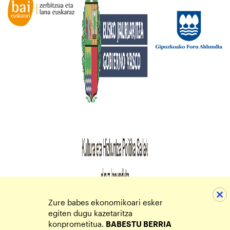
Zure babes ekonomikoari esker
egiten dugu kazetaritza
konprometitua.
BABESTU BERRIA