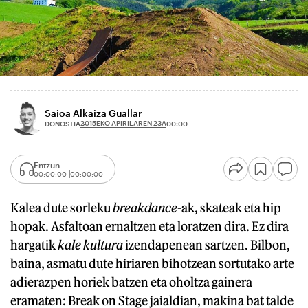
Saioa Alkaiza Guallar
2015EKO APIRILAREN 23A
DONOSTIA
00:00
Entzun
00:00:00
00:00:00
Kalea dute sorleku
breakdance
-ak, skateak eta hip
hopak. Asfaltoan ernaltzen eta loratzen dira. Ez dira
hargatik
kale kultura
izendapenean sartzen. Bilbon,
baina, asmatu dute hiriaren bihotzean sortutako arte
adierazpen horiek batzen eta oholtza gainera
eramaten: Break on Stage jaialdian, makina bat talde