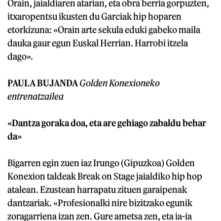
Orain, jaialdiaren atarian, eta obra berria gorpuzten,
itxaropentsu ikusten du Garciak hip hoparen
etorkizuna: «Orain arte sekula eduki gabeko maila
dauka gaur egun Euskal Herrian. Harrobi itzela
dago».
PAULA BUJANDA
Golden Konexioneko
entrenatzailea
«Dantza goraka doa, eta are gehiago zabaldu behar
da»
Bigarren egin zuen iaz Irungo (Gipuzkoa) Golden
Konexion taldeak Break on Stage jaialdiko hip hop
atalean. Ezustean harrapatu zituen garaipenak
dantzariak. «Profesionalki nire bizitzako egunik
zoragarriena izan zen. Gure ametsa zen, eta ia-ia