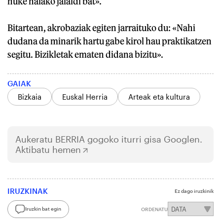
nuke halako jaialdi bat».
Bitartean, akrobaziak egiten jarraituko du: «Nahi
dudana da minarik hartu gabe kirol hau praktikatzen
segitu. Bizikletak ematen didana bizitu».
GAIAK
Bizkaia
Euskal Herria
Arteak eta kultura
Aukeratu
BERRIA
gogoko iturri gisa Googlen.
Aktibatu hemen
IRUZKINAK
Ez dago iruzkinik
Iruzkin bat egin
ORDENATU