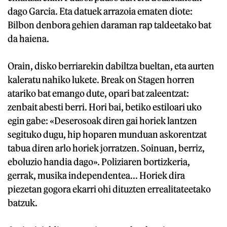
dago Garcia. Eta datuek arrazoia ematen diote:
Bilbon denbora gehien daraman rap taldeetako bat
da haiena.
Orain, disko berriarekin dabiltza bueltan, eta aurten
kaleratu nahiko lukete. Break on Stagen horren
atariko bat emango dute, opari bat zaleentzat:
zenbait abesti berri. Hori bai, betiko estiloari uko
egin gabe: «Deserosoak diren gai horiek lantzen
segituko dugu, hip hoparen munduan askorentzat
tabua diren arlo horiek jorratzen. Soinuan, berriz,
eboluzio handia dago». Poliziaren bortizkeria,
gerrak, musika independentea... Horiek dira
piezetan gogora ekarri ohi dituzten errealitateetako
batzuk.