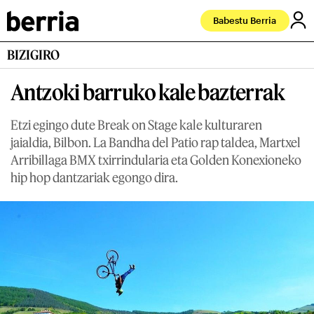
Babestu Berria
BIZIGIRO
Antzoki barruko kale bazterrak
Etzi egingo dute Break on Stage kale kulturaren
jaialdia, Bilbon. La Bandha del Patio rap taldea, Martxel
Arribillaga BMX txirrindularia eta Golden Konexioneko
hip hop dantzariak egongo dira.