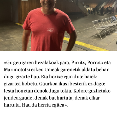
«Gu geu garen bezalakoak gara, Pirritx, Porrotx eta
Marimototsi esker. Umeak garenetik aldatu behar
dugu gizarte hau. Eta horixe egin dute haiek:
gizartea hobetu. Gaurkoa ikusi besterik ez dago:
festa honetan denok dugu tokia. Kolore guztietako
jendea gaude, denak bat hartuta, denak elkar
hartuta. Hau da herria egitea».