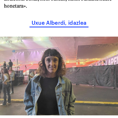
honetara».
Uxue Alberdi, idazlea