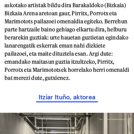
askotako artistak bildu dira Barakaldoko (Bizkaia)
Bizkaia Arena aretoan gaur, Pirritx, Porrotx eta
Marimotots pailazoei omenaldia egiteko. Berrehun
parte hartzaile baino gehiago elkartu dira, helburu
berarekin guztiak: urte hauetan guztietan egindako
lanarengatik eskerrak eman nahi dizkiete
pailazoei, eta maite dituztela esan. Argi dute:
emandako maitasun guztia itzultzeko, Pirritx,
Porrotx eta Marimototsek horrelako herri omenaldi
bat merezi dute, gutxienez.
Itziar Ituño, aktorea