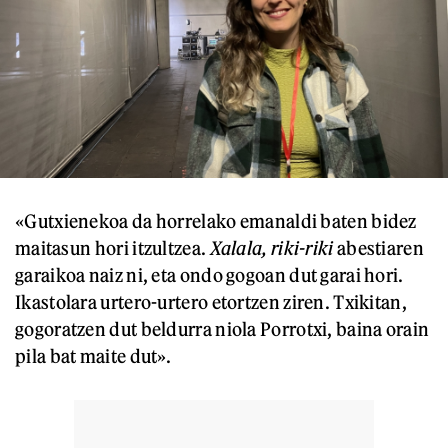
«Gutxienekoa da horrelako emanaldi baten bidez
maitasun hori itzultzea.
Xalala, riki-riki
abestiaren
garaikoa naiz ni, eta ondo gogoan dut garai hori.
Ikastolara urtero-urtero etortzen ziren. Txikitan,
gogoratzen dut beldurra niola Porrotxi, baina orain
pila bat maite dut».