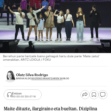
Berrehun parte hartzaile baino gehiagok hartu dute parte 'Maite zaitut'
omenaldian. ARITZ LOIOLA / FOKU
Olatz Silva Rodrigo
2025EKO MAIATZAREN 3A
BARAKALDO
18:30
Entzun
00:00:00
00:07:16
Maite dituzte, ilargiraino eta bueltan. Diziplina