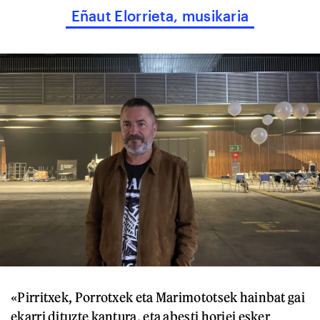
Eñaut Elorrieta, musikaria
«Pirritxek, Porrotxek eta Marimototsek hainbat gai
ekarri dituzte kantura, eta abesti horiei esker