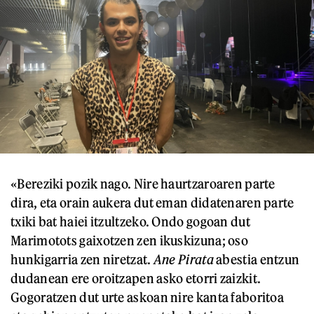
«Bereziki pozik nago. Nire haurtzaroaren parte
dira, eta orain aukera dut eman didatenaren parte
txiki bat haiei itzultzeko. Ondo gogoan dut
Marimotots gaixotzen zen ikuskizuna; oso
hunkigarria zen niretzat.
Ane Pirata
abestia entzun
dudanean ere oroitzapen asko etorri zaizkit.
Gogoratzen dut urte askoan nire kanta faboritoa