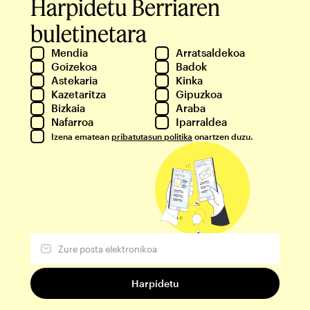
Harpidetu Berriaren
buletinetara
Mendia
Arratsaldekoa
Goizekoa
Badok
Astekaria
Kinka
Kazetaritza
Gipuzkoa
Bizkaia
Araba
Nafarroa
Iparraldea
Izena ematean
pribatutasun politika
onartzen duzu.