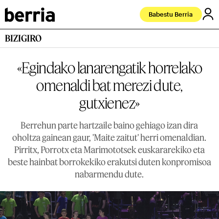
Babestu Berria
BIZIGIRO
«Egindako lanarengatik horrelako
omenaldi bat merezi dute,
gutxienez»
Berrehun parte hartzaile baino gehiago izan dira
oholtza gainean gaur, 'Maite zaitut' herri omenaldian.
Pirritx, Porrotx eta Marimototsek euskararekiko eta
beste hainbat borrokekiko erakutsi duten konpromisoa
nabarmendu dute.