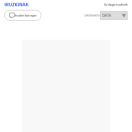
IRUZKINAK
Ez dago iruzkinik
Iruzkin bat egin
ORDENATU