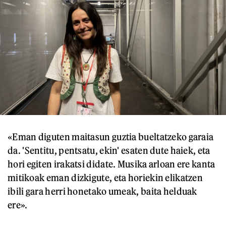
«Eman diguten maitasun guztia bueltatzeko garaia
da. 'Sentitu, pentsatu, ekin' esaten dute haiek, eta
hori egiten irakatsi didate. Musika arloan ere kanta
mitikoak eman dizkigute, eta horiekin elikatzen
ibili gara herri honetako umeak, baita helduak
ere».