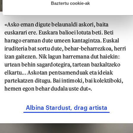
esplizitua ematen diguzu.
Gehiago irakurri
Baztertu cookie-ak
«Asko eman digute belaunaldi askori, baita
euskarari ere. Euskara balioei lotuta beti. Beti
harago eraman dute umeen kantagintza. Euskal
iruditeria bat sortu dute, behar-beharrezkoa, herri
izan gaitezen. Nik lagun harremana dut haiekin:
urtean behin sagardotegira, tartean bazkaltzeko
elkartu... Askotan pentsamenduak eta ideiak
partekatzen ditugu. Bai intimoki, bai kolektiboki,
hemen egon behar dudala uste dut».
Albina Stardust, drag artista