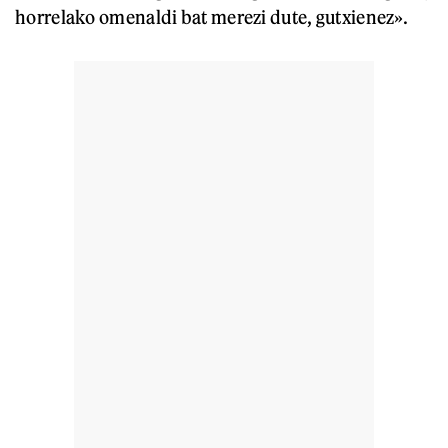
horrelako omenaldi bat merezi dute, gutxienez».