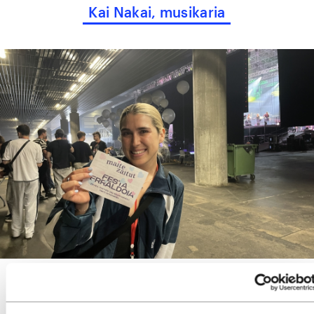
Kai Nakai, musikaria
«Oso garrantzitsuak dira, txikitatik gurekin egon
dira, eta poztasun handia eman digute. Irakatsi