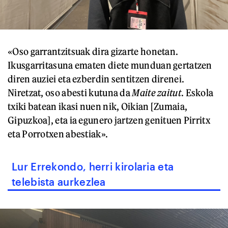
«Oso garrantzitsuak dira gizarte honetan.
Ikusgarritasuna ematen diete munduan gertatzen
diren auziei eta ezberdin sentitzen direnei.
Niretzat, oso abesti kutuna da
Maite zaitut
. Eskola
txiki batean ikasi nuen nik, Oikian [Zumaia,
Gipuzkoa], eta ia egunero jartzen genituen Pirritx
eta Porrotxen abestiak».
Lur Errekondo, herri kirolaria eta
telebista aurkezlea