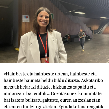
«Hainbeste eta hainbeste urtean, hainbeste eta
hainbeste haur eta heldu bildu dituzte. Askotariko
mezuak helarazi dituzte, hizkuntza zapaldu eta
minorizatu bat erabiliz. Gozotasunez, komunitate
bat izatera bultzatu gaituzte, euren antzezlanetan
eta euren funtzio guztietan. Egindako lanarengatik,