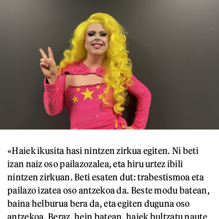
«Haiek ikusita hasi nintzen zirkua egiten. Ni beti
izan naiz oso pailazozalea, eta hiru urtez ibili
nintzen zirkuan. Beti esaten dut: trabestismoa eta
pailazo izatea oso antzekoa da. Beste modu batean,
baina helburua bera da, eta egiten duguna oso
antzekoa. Beraz, hein batean, haiek bultzatu naute