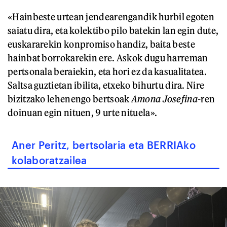
«Hainbeste urtean jendearengandik hurbil egoten
saiatu dira, eta kolektibo pilo batekin lan egin dute,
euskararekin konpromiso handiz, baita beste
hainbat borrokarekin ere. Askok dugu harreman
pertsonala beraiekin, eta hori ez da kasualitatea.
Saltsa guztietan ibilita, etxeko bihurtu dira. Nire
bizitzako lehenengo bertsoak
Amona Josefina-
ren
doinuan egin nituen, 9 urte nituela».
Aner Peritz, bertsolaria eta BERRIAko
kolaboratzailea