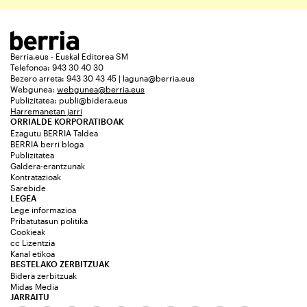
Berria.eus - Euskal Editorea SM
Telefonoa: 943 30 40 30
Bezero arreta: 943 30 43 45 | laguna@berria.eus
Webgunea:
webgunea@berria.eus
Publizitatea:
publi@bidera.eus
Harremanetan jarri
ORRIALDE KORPORATIBOAK
Ezagutu BERRIA Taldea
BERRIA berri bloga
Publizitatea
Galdera-erantzunak
Kontratazioak
Sarebide
LEGEA
Lege informazioa
Pribatutasun politika
Cookieak
cc Lizentzia
Kanal etikoa
BESTELAKO ZERBITZUAK
Bidera zerbitzuak
Midas Media
JARRAITU