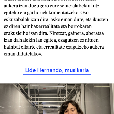
aukera izan dugu gero gure seme-alabekin hitz
egiteko eta gai horiek komentatzeko. Oso
eskuzabalak izan dira: asko eman dute, eta ikusten
ez diren hainbat errealitate eta borrokaren
erakusleiho izan dira. Niretzat, gainera, aberatsa
izan da haiekin lan egitea, ezagutzen ez nituen
hainbat elkarte eta errealitate ezagutzeko aukera
eman didatelako».
Lide Hernando, musikaria