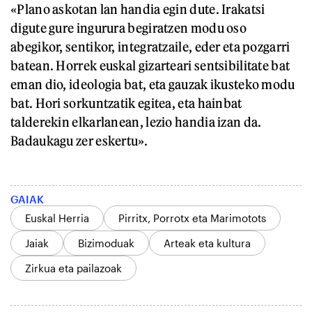
«Plano askotan lan handia egin dute. Irakatsi
digute gure ingurura begiratzen modu oso
abegikor, sentikor, integratzaile, eder eta pozgarri
batean. Horrek euskal gizarteari sentsibilitate bat
eman dio, ideologia bat, eta gauzak ikusteko modu
bat. Hori sorkuntzatik egitea, eta hainbat
talderekin elkarlanean, lezio handia izan da.
Badaukagu zer eskertu».
GAIAK
Euskal Herria
Pirritx, Porrotx eta Marimotots
Jaiak
Bizimoduak
Arteak eta kultura
Zirkua eta pailazoak