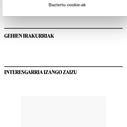
esplizitua ematen diguzu.
Gehiago irakurri
Baztertu cookie-ak
GEHIEN IRAKURRIAK
INTERESGARRIA IZANGO ZAIZU