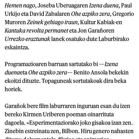
Hemen nago
, Joseba Uberuagaren
Izena duena
, Paul
Urkijo eta David Zabalaren
Ohe azpiko zera
, Gregorio
Muroren
Zeinek gehiago iraun
, Kultur Kabiak-en
Kantuka revolta permanet
eta Jon Garañoren
Urrezko eraztunak
lanek osatuko dute Laburbirako
eskaintza.
Programazioaren barruan sartutako bi —
Izena
duena
eta
Ohe azpiko zera
— Benito Ansola bekekin
ekoitzi dituzte. Topaguneak sortutakoak dira beka
horiek.
Garañok bere film laburraren inguruan esan du izen
bereko Kirmen Uriberen poeman oinarrituta
dagoela. «Esperimentaziorako joko gisakoa izan zen.
Zinebin estreinatu zen, Bilbon. Hiru genero nahasten