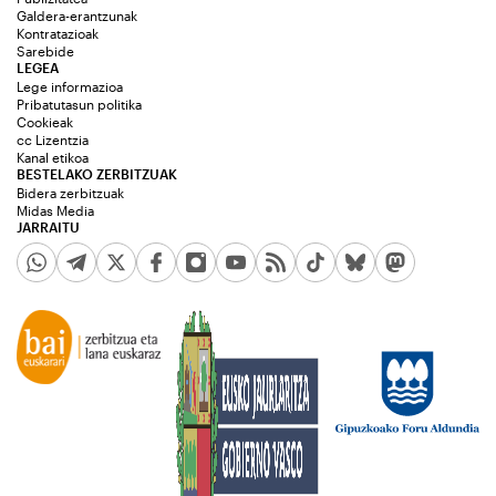
Galdera-erantzunak
Kontratazioak
Sarebide
LEGEA
Lege informazioa
Pribatutasun politika
Cookieak
cc Lizentzia
Kanal etikoa
BESTELAKO ZERBITZUAK
Bidera zerbitzuak
Midas Media
JARRAITU