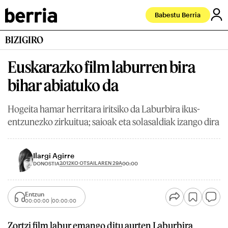
Babestu Berria
BIZIGIRO
Euskarazko film laburren bira
bihar abiatuko da
Hogeita hamar herritara iritsiko da Laburbira ikus-
entzunezko zirkuitua; saioak eta solasaldiak izango dira
Ilargi Agirre
2012KO OTSAILAREN 29A
DONOSTIA
00:00
Entzun
00:00:00
00:00:00
Zortzi film labur emango ditu aurten Laburbira