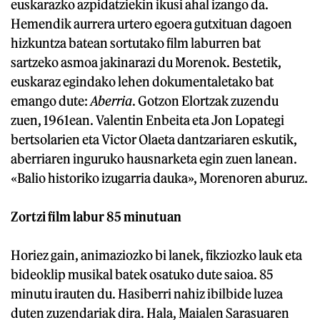
euskarazko azpidatziekin ikusi ahal izango da.
Hemendik aurrera urtero egoera gutxituan dagoen
hizkuntza batean sortutako film laburren bat
sartzeko asmoa jakinarazi du Morenok. Bestetik,
euskaraz egindako lehen dokumentaletako bat
emango dute:
Aberria
. Gotzon Elortzak zuzendu
zuen, 1961ean. Valentin Enbeita eta Jon Lopategi
bertsolarien eta Victor Olaeta dantzariaren eskutik,
aberriaren inguruko hausnarketa egin zuen lanean.
«Balio historiko izugarria dauka», Morenoren aburuz.
Zortzi film labur 85 minutuan
Horiez gain, animaziozko bi lanek, fikziozko lauk eta
bideoklip musikal batek osatuko dute saioa. 85
minutu irauten du. Hasiberri nahiz ibilbide luzea
duten zuzendariak dira. Hala, Maialen Sarasuaren