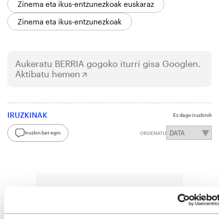
Zinema eta ikus-entzunezkoak euskaraz
Zinema eta ikus-entzunezkoak
Aukeratu
BERRIA
gogoko iturri gisa Googlen.
Aktibatu hemen
IRUZKINAK
Ez dago iruzkinik
Iruzkin bat egin
ORDENATU