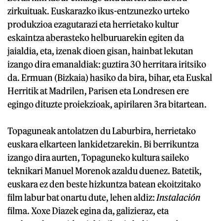
zirkuituak. Euskarazko ikus-entzunezko urteko
produkzioa ezagutarazi eta herrietako kultur
eskaintza aberasteko helburuarekin egiten da
jaialdia, eta, izenak dioen gisan, hainbat lekutan
izango dira emanaldiak: guztira 30 herritara iritsiko
da. Ermuan (Bizkaia) hasiko da bira, bihar, eta Euskal
Herritik at Madrilen, Parisen eta Londresen ere
egingo dituzte proiekzioak, apirilaren 3ra bitartean.
Topaguneak antolatzen du Laburbira, herrietako
euskara elkarteen lankidetzarekin. Bi berrikuntza
izango dira aurten, Topaguneko kultura saileko
teknikari Manuel Morenok azaldu duenez. Batetik,
euskara ez den beste hizkuntza batean ekoitzitako
film labur bat onartu dute, lehen aldiz:
Instalación
filma. Xoxe Diazek egina da, galizieraz, eta