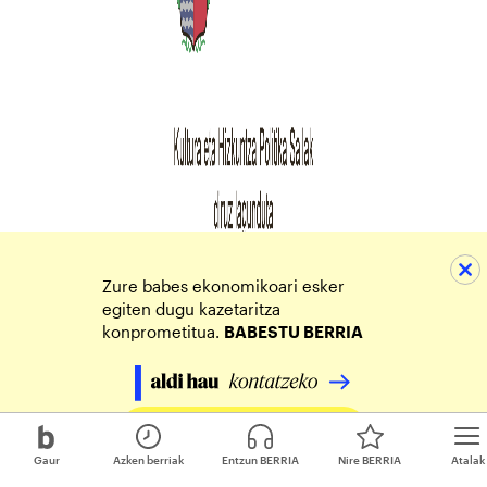
Zure babes ekonomikoari esker
egiten dugu kazetaritza
konprometitua.
BABESTU BERRIA
Egin zure ekarpena
Gaur
Azken berriak
Entzun BERRIA
Nire BERRIA
Atalak