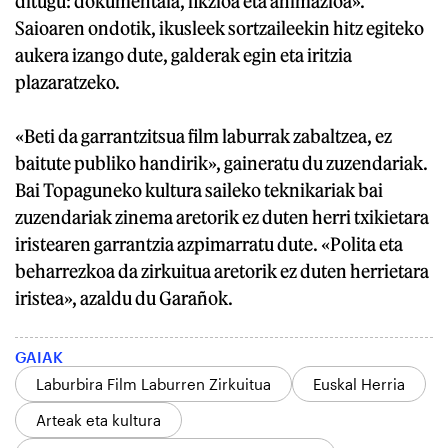
ditugu: dokumentala, fikzioa eta animazioa».
Saioaren ondotik, ikusleek sortzaileekin hitz egiteko
aukera izango dute, galderak egin eta iritzia
plazaratzeko.
«Beti da garrantzitsua film laburrak zabaltzea, ez
baitute publiko handirik», gaineratu du zuzendariak.
Bai Topaguneko kultura saileko teknikariak bai
zuzendariak zinema aretorik ez duten herri txikietara
iristearen garrantzia azpimarratu dute. «Polita eta
beharrezkoa da zirkuitua aretorik ez duten herrietara
iristea», azaldu du Garañok.
GAIAK
Laburbira Film Laburren Zirkuitua
Euskal Herria
Arteak eta kultura