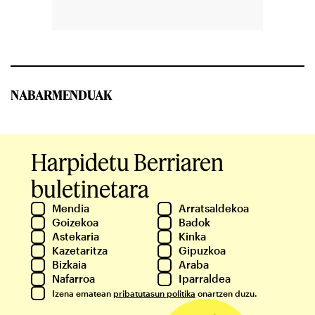
NABARMENDUAK
Harpidetu Berriaren
buletinetara
Mendia
Arratsaldekoa
Goizekoa
Badok
Astekaria
Kinka
Kazetaritza
Gipuzkoa
Bizkaia
Araba
Nafarroa
Iparraldea
Izena ematean
pribatutasun politika
onartzen duzu.