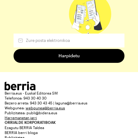
Berria.eus - Euskal Editorea SM
Telefonoa: 943 30 40 30
Bezero arreta: 943 30 43 45 | laguna@berria.eus
Webgunea:
webgunea@berria.eus
Publizitatea:
publi@bidera.eus
Harremanetan jarri
ORRIALDE KORPORATIBOAK
Ezagutu BERRIA Taldea
BERRIA berri bloga
Publizitatea