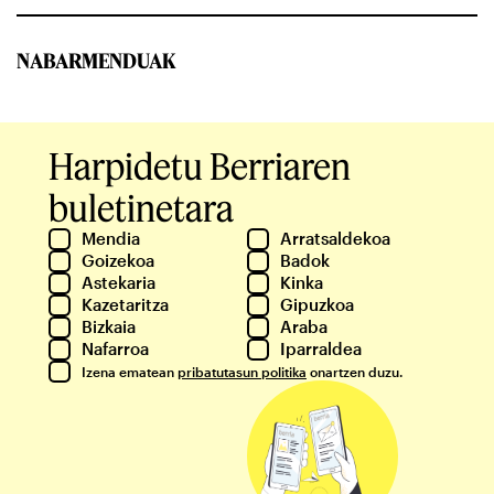
NABARMENDUAK
Harpidetu Berriaren
buletinetara
Mendia
Arratsaldekoa
Goizekoa
Badok
Astekaria
Kinka
Kazetaritza
Gipuzkoa
Bizkaia
Araba
Nafarroa
Iparraldea
Izena ematean
pribatutasun politika
onartzen duzu.