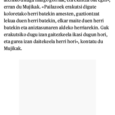
erran du Mujikak. «Pailazoek erakutsi digute
koloretako herri batekin amesten, guztiontzat
lekua duen herri batekin, elkar maite duen herri
batekin eta aniztasunaren aldeko herriarekin. Guk
erakutsiko dugu izan gaitezkeela ikasi dugun hori,
eta gurea izan daitekeela herri hori», kontatu du
Mujikak.