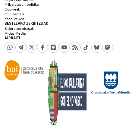
Pribatutasun politika
Cookieak
cc Lizentzia
Kanal etikoa
BESTELAKO ZERBITZUAK
Bidera zerbitzuak
Midas Media
JARRAITU