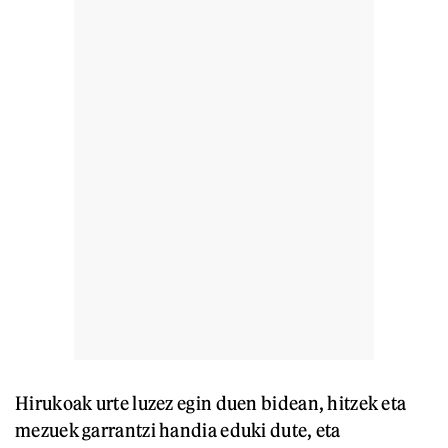
Hirukoak urte luzez egin duen bidean, hitzek eta
mezuek garrantzi handia eduki dute, eta