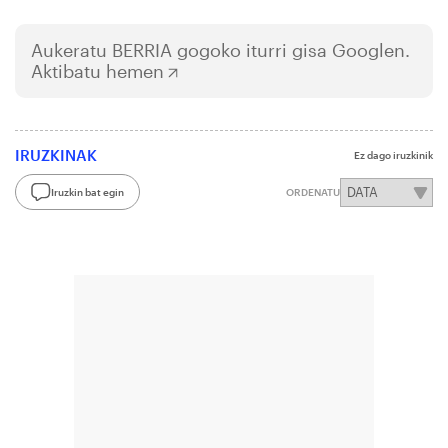
Aukeratu
BERRIA
gogoko iturri gisa Googlen.
Aktibatu hemen
IRUZKINAK
Ez dago iruzkinik
Iruzkin bat egin
ORDENATU