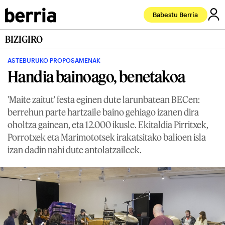
Babestu Berria
BIZIGIRO
ASTEBURUKO PROPOSAMENAK
Handia bainoago, benetakoa
'Maite zaitut' festa eginen dute larunbatean BECen:
berrehun parte hartzaile baino gehiago izanen dira
oholtza gainean, eta 12.000 ikusle. Ekitaldia Pirritxek,
Porrotxek eta Marimototsek irakatsitako balioen isla
izan dadin nahi dute antolatzaileek.