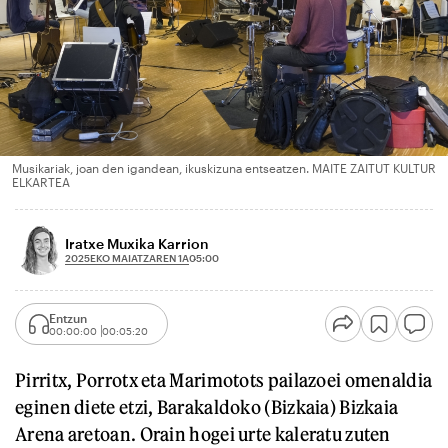
Musikariak, joan den igandean, ikuskizuna entseatzen. MAITE ZAITUT KULTUR
ELKARTEA
Iratxe Muxika Karrion
2025EKO MAIATZAREN 1A
05:00
Entzun
00:00:00
00:05:20
Pirritx, Porrotx eta Marimotots pailazoei omenaldia
eginen diete etzi, Barakaldoko (Bizkaia) Bizkaia
Arena aretoan. Orain hogei urte kaleratu zuten