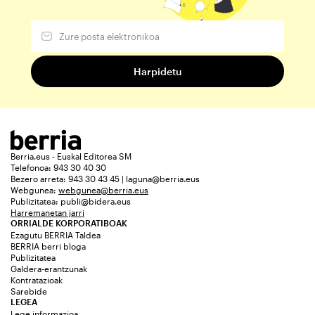
Berria.eus - Euskal Editorea SM
Telefonoa: 943 30 40 30
Bezero arreta: 943 30 43 45 | laguna@berria.eus
Webgunea:
webgunea@berria.eus
Publizitatea:
publi@bidera.eus
Harremanetan jarri
ORRIALDE KORPORATIBOAK
Ezagutu BERRIA Taldea
BERRIA berri bloga
Publizitatea
Galdera-erantzunak
Kontratazioak
Sarebide
LEGEA
Lege informazioa