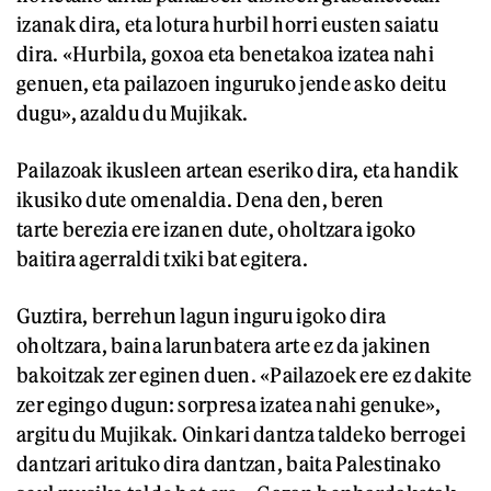
izanak dira, eta lotura hurbil horri eusten saiatu
dira. «Hurbila, goxoa eta benetakoa izatea nahi
genuen, eta pailazoen inguruko jende asko deitu
dugu», azaldu du Mujikak.
Pailazoak ikusleen artean eseriko dira, eta handik
ikusiko dute omenaldia. Dena den, beren
tarte berezia ere izanen dute, oholtzara igoko
baitira agerraldi txiki bat egitera.
Guztira, berrehun lagun inguru igoko dira
oholtzara, baina larunbatera arte ez da jakinen
bakoitzak zer eginen duen. «Pailazoek ere ez dakite
zer egingo dugun: sorpresa izatea nahi genuke»,
argitu du Mujikak. Oinkari dantza taldeko berrogei
dantzari arituko dira dantzan, baita Palestinako