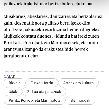
pailazoek irakatsitako bertze baloreetako bat.
Musikariez, abeslariez, dantzariez eta bertsolariez
gain, dozenatik gora pailazo berri igoko dira
oholtzara, «ikusteko etorkizuna hemen dagoela»,
Mujikak kontatu duenez. «Mundu bat ireki zuten
Pirritxek, Porrotxek eta Marimototsek, eta orain
erantzuna izango da erakustea bide horrek
jarraipena duela».
GAIAK
Bizkaia
Euskal Herria
Arteak eta kultura
Jaiak
Zirkua eta pailazoak
Pirritx, Porrotx eta Marimotots
Bizimoduak