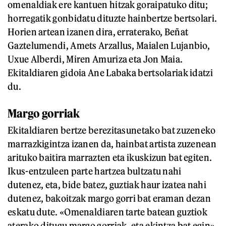
omenaldiak ere kantuen hitzak goraipatuko ditu;
horregatik gonbidatu dituzte hainbertze bertsolari.
Horien artean izanen dira, erraterako, Beñat
Gaztelumendi, Amets Arzallus, Maialen Lujanbio,
Uxue Alberdi, Miren Amuriza eta Jon Maia.
Ekitaldiaren gidoia Ane Labaka bertsolariak idatzi
du.
Margo gorriak
Ekitaldiaren bertze berezitasunetako bat zuzeneko
marrazkigintza izanen da, hainbat artista zuzenean
arituko baitira marrazten eta ikuskizun bat egiten.
Ikus-entzuleen parte hartzea bultzatu nahi
dutenez, eta, bide batez, guztiak haur izatea nahi
dutenez, bakoitzak margo gorri bat eraman dezan
eskatu dute. «Omenaldiaren tarte batean guztiok
aterako ditugu margo gorriak, eta ekintza bat egin»,