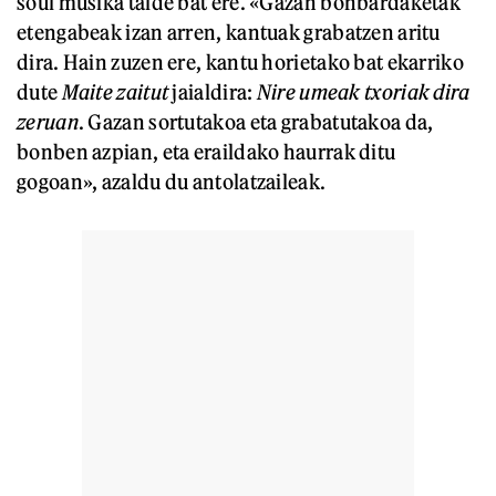
soul musika talde bat ere. «Gazan bonbardaketak
etengabeak izan arren, kantuak grabatzen aritu
dira. Hain zuzen ere, kantu horietako bat ekarriko
dute
Maite zaitut
jaialdira:
Nire umeak txoriak dira
zeruan
. Gazan sortutakoa eta grabatutakoa da,
bonben azpian, eta eraildako haurrak ditu
gogoan», azaldu du antolatzaileak.