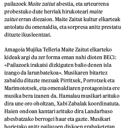
pailazoek
Maite zaitut
abestia, eta urteurrena
probestuko dute herriak hirukoteari
maite
zaitut
erran diezaion. Maite Zaitut kultur elkarteak
antolatu du omenaldia, eta sorpresa anitz prestatu
dituzte ikusleentzat.
Amagoia Mujika Telleria Maite Zaitut elkarteko
kideak argi du zer forma eman nahi dioten BECi:
«Pailazoek irakatsi dizkiguten balio denen isla
izango da larunbatekoa». Musikaren bitartez
zabaldu dituzte mezuak Pirritxek, Porrotxek eta
Marimototsek, eta omenaldiaren protagonista ere
musika bera izanen da. Hamalau musikari arituko
dira une oro oholtzan, Xabi Zabalak koordinatuta.
Haien ondoan kantari arituko dira Landarbaso
abesbatzako berrogei haur eta gazte. Musikari
horietako anitz pailazoen diskoen grabaketetan