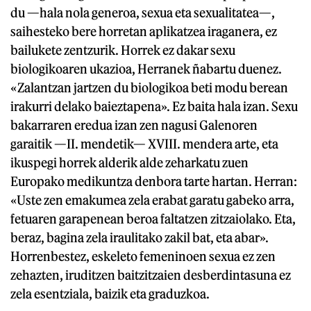
du —hala nola generoa, sexua eta sexualitatea—,
saihesteko bere horretan aplikatzea iraganera, ez
bailukete zentzurik. Horrek ez dakar sexu
biologikoaren ukazioa, Herranek ñabartu duenez.
«Zalantzan jartzen du biologikoa beti modu berean
irakurri delako baieztapena». Ez baita hala izan. Sexu
bakarraren eredua izan zen nagusi Galenoren
garaitik —II. mendetik— XVIII. mendera arte, eta
ikuspegi horrek alderik alde zeharkatu zuen
Europako medikuntza denbora tarte hartan. Herran:
«Uste zen emakumea zela erabat garatu gabeko arra,
fetuaren garapenean beroa faltatzen zitzaiolako. Eta,
beraz, bagina zela iraulitako zakil bat, eta abar».
Horrenbestez, eskeleto femeninoen sexua ez zen
zehazten, iruditzen baitzitzaien desberdintasuna ez
zela esentziala, baizik eta graduzkoa.