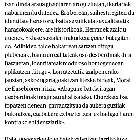
izan direla araua gizadiaren aro guztietan, ikerlariek
nabarmendu dutenez. Era berean, saihestu egiten du
identitate hertsi oro, baita sexutik eta sexualitatetik
haragokoak ere, are historikoak, Herranek azaldu
duenez. «Klase sozialen irakurketa
queer
bat egiten
da. Adibidez, talde bakarrean sartzen ditugu
plebeioak, baina errealitateak oso desberdinak dira.
Batzuetan, identitateak modu oso homogeneoan
aplikatzen ditugu». Lorratzetatik azalpenerako
jauzian, askoz ugariagoak izan litezke bideak, Moral
de Eusebioren iritziz. «Abagune bat da iragan
desberdinak imajinatu ahal izateko. Ehorzketa bat
topatzen denean, garrantzitsua da aukera guztiak
baloratzea, eta bat ere ez baztertzea, ez badago haren
kontrako ebidentziarik».
Hala,
queer
arkeologo batek zalantzan jarriko luke