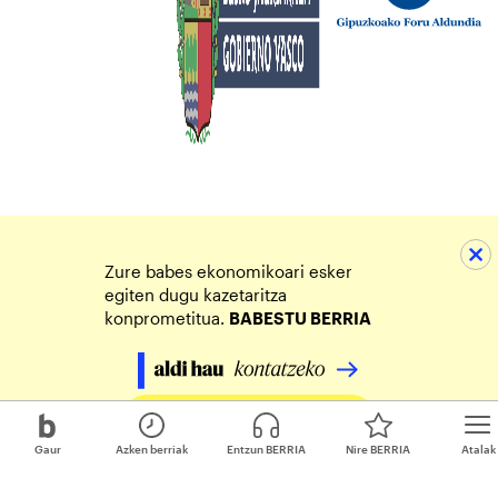
Zure babes ekonomikoari esker
egiten dugu kazetaritza
konprometitua.
BABESTU BERRIA
Egin zure ekarpena
Gaur
Azken berriak
Entzun BERRIA
Nire BERRIA
Atalak