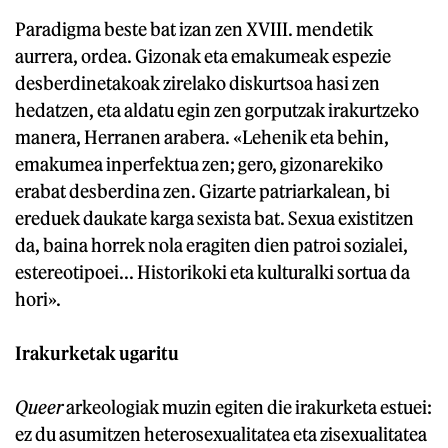
Paradigma beste bat izan zen XVIII. mendetik
aurrera, ordea. Gizonak eta emakumeak espezie
desberdinetakoak zirelako diskurtsoa hasi zen
hedatzen, eta aldatu egin zen gorputzak irakurtzeko
manera, Herranen arabera. «Lehenik eta behin,
emakumea inperfektua zen; gero, gizonarekiko
erabat desberdina zen. Gizarte patriarkalean, bi
ereduek daukate karga sexista bat. Sexua existitzen
da, baina horrek nola eragiten dien patroi sozialei,
estereotipoei... Historikoki eta kulturalki sortua da
hori».
Irakurketak ugaritu
Queer
arkeologiak muzin egiten die irakurketa estuei:
ez du asumitzen heterosexualitatea eta zisexualitatea