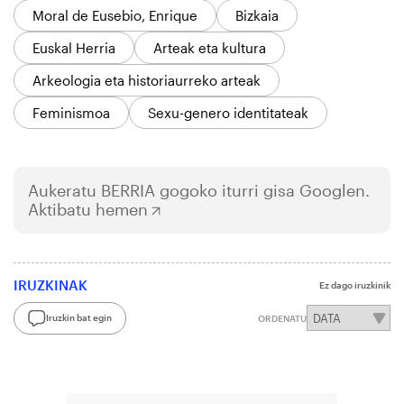
Moral de Eusebio, Enrique
Bizkaia
Euskal Herria
Arteak eta kultura
Arkeologia eta historiaurreko arteak
Feminismoa
Sexu-genero identitateak
Aukeratu
BERRIA
gogoko iturri gisa Googlen.
Aktibatu hemen
IRUZKINAK
Ez dago iruzkinik
Iruzkin bat egin
ORDENATU