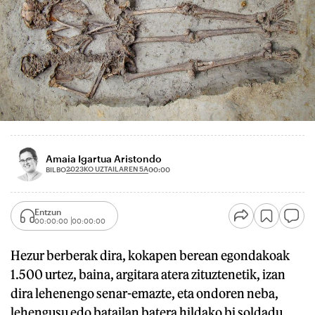
Amaia Igartua Aristondo
2023KO UZTAILAREN 5A
BILBO
00:00
Entzun
00:00:00
00:00:00
Hezur berberak dira, kokapen berean egondakoak
1.500 urtez, baina, argitara atera zituztenetik, izan
dira lehenengo senar-emazte, eta ondoren neba,
lehengusu edo batailan batera hildako bi soldadu.