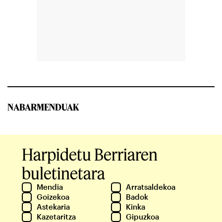
NABARMENDUAK
Harpidetu Berriaren
buletinetara
Mendia
Arratsaldekoa
Goizekoa
Badok
Astekaria
Kinka
Kazetaritza
Gipuzkoa