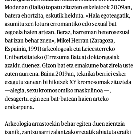
Modenan (Italia) topatu zituzten eskeletook 2009an,
batera ehortzita, eskutik helduta. «Hala egoteagatik,
asumitu zen lotura erromantiko edo sexual bat
zegoela haien artean. Beraz, harreman heterosexual
bat izan behar zuen», Mikel Herran (Zaragoza,
Espainia, 1991) arkeologoak eta Leicesterreko
Unibertsitateko (Erresuma Batua) doktoregaiak
azaldu duenez. Gizon bat eta emakume bat zirela uste
zuten aurrena. Baina 2019an, teknika berriei esker
ezagutu zenean bi hilotzek XY kromosomak zituztela
—alegia, sexu kromosomiko maskulinoa —,
desagertu egin zen bat-batean haien arteko
erakarpena.
Arkeologia arrastoekin behar egiten duen zientzia
izanik, zantzu sarri zalantzakorretatik abiatuta eraiki