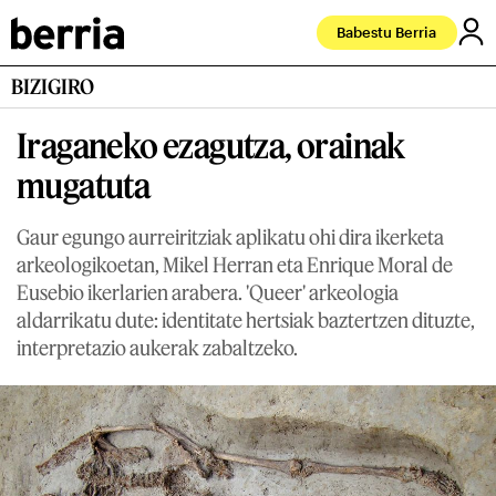
Babestu Berria
BIZIGIRO
Iraganeko ezagutza, orainak
mugatuta
Gaur egungo aurreiritziak aplikatu ohi dira ikerketa
arkeologikoetan, Mikel Herran eta Enrique Moral de
Eusebio ikerlarien arabera. 'Queer' arkeologia
aldarrikatu dute: identitate hertsiak baztertzen dituzte,
interpretazio aukerak zabaltzeko.