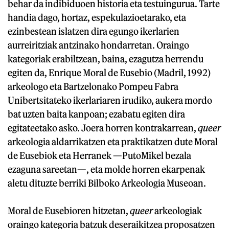
behar da indibiduoen historia eta testuingurua. Tarte
handia dago, hortaz, espekulazioetarako, eta
ezinbestean islatzen dira egungo ikerlarien
aurreiritziak antzinako hondarretan. Oraingo
kategoriak erabiltzean, baina, ezagutza herrendu
egiten da, Enrique Moral de Eusebio (Madril, 1992)
arkeologo eta Bartzelonako Pompeu Fabra
Unibertsitateko ikerlariaren irudiko, aukera mordo
bat uzten baita kanpoan; ezabatu egiten dira
egitateetako asko. Joera horren kontrakarrean,
queer
arkeologia aldarrikatzen eta praktikatzen dute Moral
de Eusebiok eta Herranek —PutoMikel bezala
ezaguna sareetan—, eta molde horren ekarpenak
aletu dituzte berriki Bilboko Arkeologia Museoan.
Moral de Eusebioren hitzetan,
queer
arkeologiak
oraingo kategoria batzuk deseraikitzea proposatzen