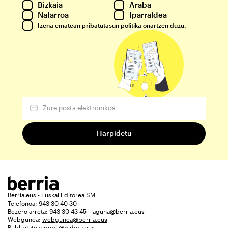
Bizkaia
Araba
Nafarroa
Iparraldea
Izena ematean
pribatutasun politika
onartzen duzu.
Berria.eus - Euskal Editorea SM
Telefonoa: 943 30 40 30
Bezero arreta: 943 30 43 45 | laguna@berria.eus
Webgunea:
webgunea@berria.eus
Publizitatea:
publi@bidera.eus