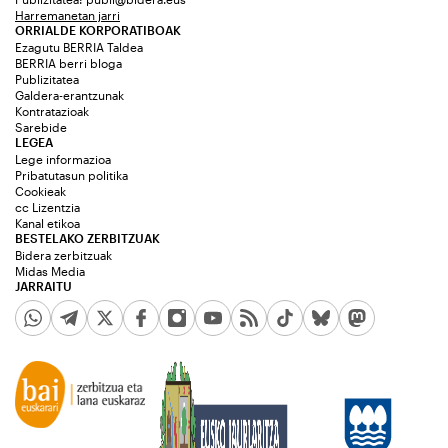
Harremanetan jarri
ORRIALDE KORPORATIBOAK
Ezagutu BERRIA Taldea
BERRIA berri bloga
Publizitatea
Galdera-erantzunak
Kontratazioak
Sarebide
LEGEA
Lege informazioa
Pribatutasun politika
Cookieak
cc Lizentzia
Kanal etikoa
BESTELAKO ZERBITZUAK
Bidera zerbitzuak
Midas Media
JARRAITU