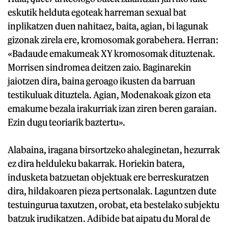
eskutik helduta egoteak harreman sexual bat
inplikatzen duen nahitaez, baita, agian, bi lagunak
gizonak zirela ere, kromosomak gorabehera. Herran:
«Badaude emakumeak XY kromosomak dituztenak.
Morrisen sindromea deitzen zaio. Baginarekin
jaiotzen dira, baina geroago ikusten da barruan
testikuluak dituztela. Agian, Modenakoak gizon eta
emakume bezala irakurriak izan ziren beren garaian.
Ezin dugu teoriarik baztertu».
Alabaina, iragana birsortzeko ahaleginetan, hezurrak
ez dira helduleku bakarrak. Horiekin batera,
indusketa batzuetan objektuak ere berreskuratzen
dira, hildakoaren pieza pertsonalak. Laguntzen dute
testuingurua taxutzen, orobat, eta bestelako subjektu
batzuk irudikatzen. Adibide bat aipatu du Moral de