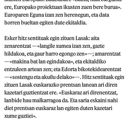
ere, Europako proiektuan ikusten zuen bere burua».
Europaren Eguna izan zen herenegun, eta data
horren bueltan egiten dute ekitaldia.
Esker hitz sentituak egin zituen Lasak: aita
zenarentzat —«langile xumea izan zen, gazte
hildakoa, eta gaur harro egongo zen»—; amarentzat
—«makina bat lan egindakoa», eta ekitaldiko
entzuleen artean zen; eta Edorta bikotekidearentzat
—«sostengu eta akuilu delako»—. Hitz sentituak egin
zituen Lasak euskarazko prentsan lanean ari diren
kazetari guztientzat ere. «Euskaraz ari direnentzat,
lanbide hau malkarragoa da. Eta saria eskaini nahi
diet prentsan euskaraz lan egiten duten kazetari
xume guztiei».