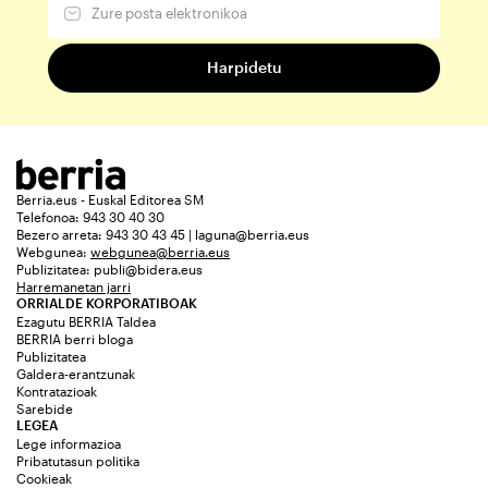
Berria.eus - Euskal Editorea SM
Telefonoa: 943 30 40 30
Bezero arreta: 943 30 43 45 | laguna@berria.eus
Webgunea:
webgunea@berria.eus
Publizitatea:
publi@bidera.eus
Harremanetan jarri
ORRIALDE KORPORATIBOAK
Ezagutu BERRIA Taldea
BERRIA berri bloga
Publizitatea
Galdera-erantzunak
Kontratazioak
Sarebide
LEGEA
Lege informazioa
Pribatutasun politika
Cookieak