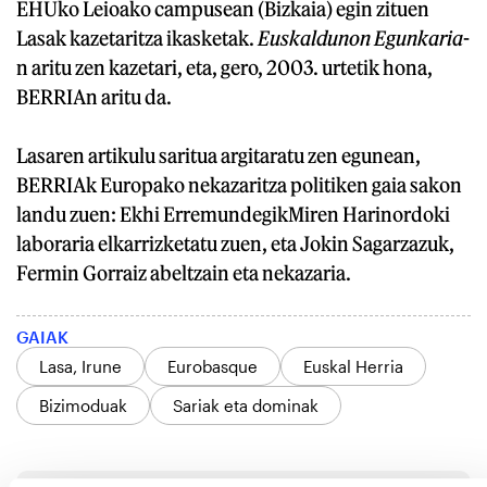
EHUko Leioako campusean (Bizkaia) egin zituen
Lasak kazetaritza ikasketak.
Euskaldunon Egunkaria
-
n aritu zen kazetari, eta, gero, 2003. urtetik hona,
BERRIAn aritu da.
Lasaren artikulu saritua argitaratu zen egunean,
BERRIAk Europako nekazaritza politiken gaia sakon
landu zuen: Ekhi ErremundegikMiren Harinordoki
laboraria elkarrizketatu zuen, eta Jokin Sagarzazuk,
Fermin Gorraiz abeltzain eta nekazaria.
GAIAK
Lasa, Irune
Eurobasque
Euskal Herria
Bizimoduak
Sariak eta dominak