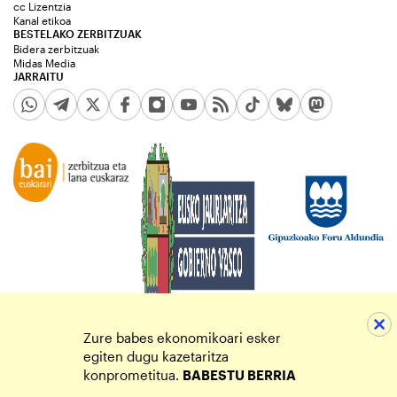
cc Lizentzia
Kanal etikoa
BESTELAKO ZERBITZUAK
Bidera zerbitzuak
Midas Media
JARRAITU
Zure babes ekonomikoari esker
egiten dugu kazetaritza
konprometitua.
BABESTU BERRIA