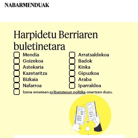
NABARMENDUAK
Harpidetu Berriaren
buletinetara
Mendia
Arratsaldekoa
Goizekoa
Badok
Astekaria
Kinka
Kazetaritza
Gipuzkoa
Bizkaia
Araba
Nafarroa
Iparraldea
Izena ematean
pribatutasun politika
onartzen duzu.