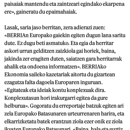
paisaiak mantendu eta zaintzeari egindako ekarpena
ere», gaineratu du epaimahaiak.
Lasak, saria jaso berritan, zera adierazi zuen:
«BERRIAn Europako gaiekin egiten dugun lana saritu
dute. Ez dugu beti asmatuko. Eta egia da herritar
askori urrun gelditzen zaizkiola gai horiek, baina,
jakinda zer eragiten duten, saiatzen gara herritarrak
ahalik eta ondoena informatzen». BERRIAko
Ekonomia saileko kazetariak aitortu du gizartean
ezagutza falta dagoela Europaren inguruan.
«Egitateak eta ideiak kontu konplexuak dira.
Konplexutasun hori irakurgarri egitea da gure
helburua». Gogoratu du erreportaje batzuk egiten ari
zela Europako Batasunaren urteurrenaren harira, eta
elkarrizketatu batek erantzun ziola ezer onik ez ziola
ikusten Europako Batasunari. «Baina, hala eta guztiz