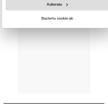
Webgune honek cookie propioak eta hirugarrenen cookie-
Aukeratu
fitxategiak erabiltzen ditu. Zure esperientzia eta zerbitzuak
hobetzeko asmoz, cookie teknologiaz baliatzen gara. Ohar
hau onartuz gero, teknologia hori erabiltzeko baimen
esplizitua ematen diguzu.
Gehiago irakurri
Baztertu cookie-ak