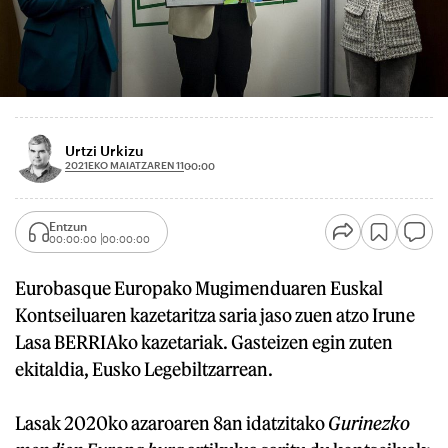
Urtzi Urkizu
2021EKO MAIATZAREN 11
00:00
Entzun
00:00:00
00:00:00
Eurobasque Europako Mugimenduaren Euskal
Kontseiluaren kazetaritza saria jaso zuen atzo Irune
Lasa BERRIAko kazetariak. Gasteizen egin zuten
ekitaldia, Eusko Legebiltzarrean.
Lasak 2020ko azaroaren 8an idatzitako
Gurinezko