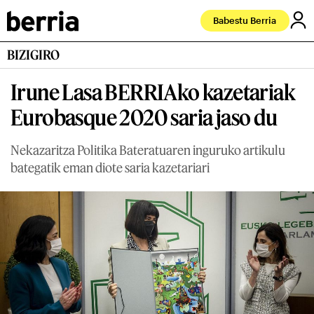
Babestu Berria
BIZIGIRO
Irune Lasa BERRIAko kazetariak
Eurobasque 2020 saria jaso du
Nekazaritza Politika Bateratuaren inguruko artikulu
bategatik eman diote saria kazetariari