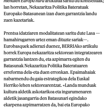
mendien Europa hura
artikulua saritu du kontseiluak;
lan horretan, Nekazaritza Politika Bateratuak
Europako Batasunean izan duen garrantzia landu
zuen kazetariak.
Prentsa idatziaren modalitatean saritu dute Lasa —
hamahirugarren urtez eman dituzte sariak—.
Eurobasquek adierazi duenez, BERRIAko artikulu
horrek Europa nekazaritza sektorean integratzearen
garrantzia lantzen du, eta azpimarra egiten du
Batasunak Nekazaritza Politika Bateratuaren
erreforma dela-eta duen erronkan. Epaimahaiak
nabarmendu du gaia estrategikoa dela Euskal
Herriko lehen sektorearentzat. «Landa munduak
kultura aldetik askotarikoa eta ingurumenaren
aldetik jasangarria den Batasunari egindako
ekarpena azpimarratzen da, bai eta Europako