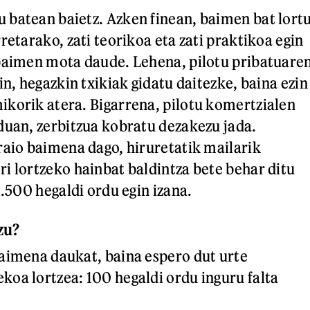
batean baietz. Azken finean, baimen bat lort
retarako, zati teorikoa eta zati praktikoa egin
baimen mota daude. Lehena, pilotu pribatuare
in, hegazkin txikiak gidatu daitezke, baina ezin
korik atera. Bigarrena, pilotu komertzialen
duan, zerbitzua kobratu dezakezu jada.
raio baimena dago, hiruretatik mailarik
i lortzeko hainbat baldintza bete behar ditu
1.500 hegaldi ordu egin izana.
zu?
aimena daukat, baina espero dut urte
oa lortzea: 100 hegaldi ordu inguru falta