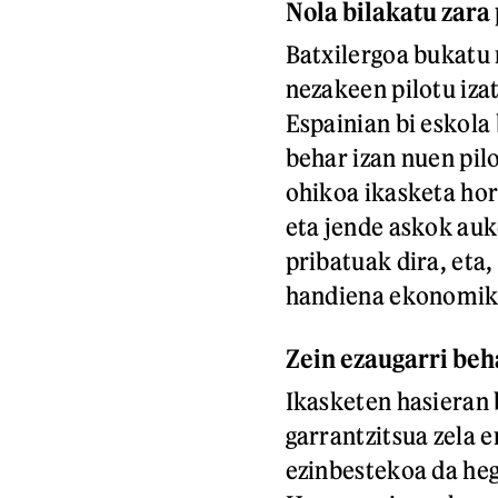
Nola bilakatu zara 
Batxilergoa bukatu 
nezakeen pilotu iza
Espainian bi eskola
behar izan nuen pil
ohikoa ikasketa hor
eta jende askok auk
pribatuak dira, eta
handiena ekonomiko
Zein ezaugarri beha
Ikasketen hasieran 
garrantzitsua zela e
ezinbestekoa da heg