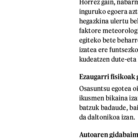
Horrez gain, nabarm
inguruko egoera azt
hegazkina ulertu be
faktore meteorologi
egiteko bete beharr
izatea ere funtsezko
kudeatzen dute-eta
Ezaugarri fisikoak 
Osasuntsu egotea oi
ikusmen bikaina iza
batzuk badaude, bai
da daltonikoa izan.
Autoaren gidabaim