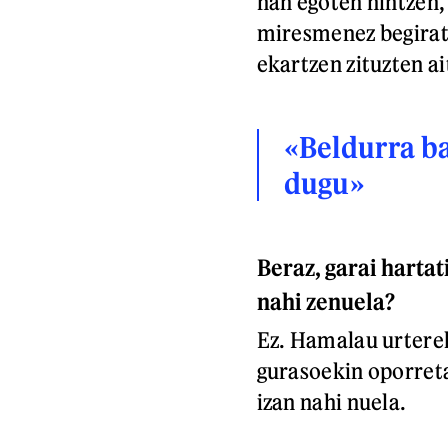
han egoten nintzen,
miresmenez begiratz
ekartzen zituzten ai
«Beldurra ba
dugu»
Beraz, garai hartat
nahi zenuela?
Ez. Hamalau urterek
gurasoekin oporreta
izan nahi nuela.