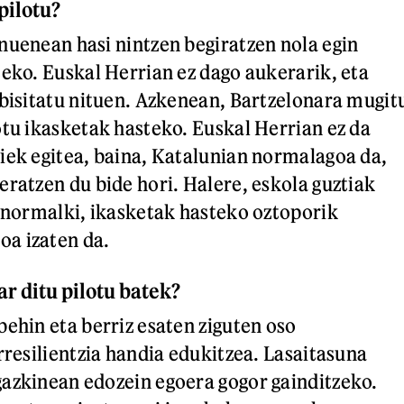
pilotu?
nuenean hasi nintzen begiratzen nola egin
teko. Euskal Herrian ez dago aukerarik, eta
 bisitatu nituen. Azkenean, Bartzelonara mugit
otu ikasketak hasteko. Euskal Herrian ez da
iek egitea, baina, Katalunian normalagoa da,
eratzen du bide hori. Halere, eskola guztiak
, normalki, ikasketak hasteko oztoporik
a izaten da.
r ditu pilotu batek?
behin eta berriz esaten ziguten oso
rresilientzia handia edukitzea. Lasaitasuna
azkinean edozein egoera gogor gainditzeko.