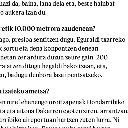
azi da, baina, lana dela eta, beste hainbat
o aukera izan du.
rretik 10.000 metrora zaudenean?
ago, presioa sentitzen dugu. Eguraldi txarreko
k sortu eta dena konpontzen denean
netan zer ardura duzun zeure gain. 200
raiatzen ditugu hegaldi bakoitzean, eta,
n, badugu denbora lasai pentsatzeko.
u izateko ametsa?
an nire lehenengo oroitzapenak Hondarribiko
ita eta aitona Dakarren egoten ziren, arrantzan
arribiko aireportuan hartzen zuten lurra. Ni