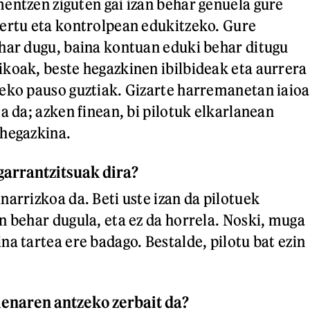
entzen ziguten gai izan behar genuela gure
ertu eta kontrolpean edukitzeko. Gure
har dugu, baina kontuan eduki behar ditugu
koak, beste hegazkinen ibilbideak eta aurrera
eko pauso guztiak. Gizarte harremanetan iaioa
a da; azken finean, bi pilotuk elkarlanean
 hegazkina.
garrantzitsuak dira?
narrizkoa da. Beti uste izan da pilotuek
n behar dugula, eta ez da horrela. Noski, muga
na tartea ere badago. Bestalde, pilotu bat ezin
enaren antzeko zerbait da?