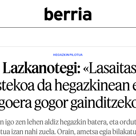
HEGAZKIN PILOTUA
i Lazkanotegi:
«Lasaita
stekoa da hegazkinean 
goera gogor gainditzek
 igo zen lehen aldiz hegazkin batera, eta ordut
otua izan nahi zuela. Orain, ametsa egia bilakatu