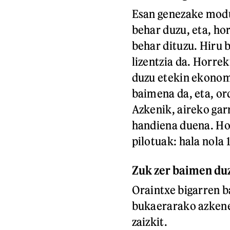
Esan genezake modu 
behar duzu, eta, hor
behar dituzu. Hiru 
lizentzia da. Horrek
duzu etekin ekonomi
baimena da, eta, or
Azkenik, aireko gar
handiena duena. Hor
pilotuak: hala nola 
Zuk zer baimen du
Oraintxe bigarren b
bukaerarako azkenek
zaizkit.