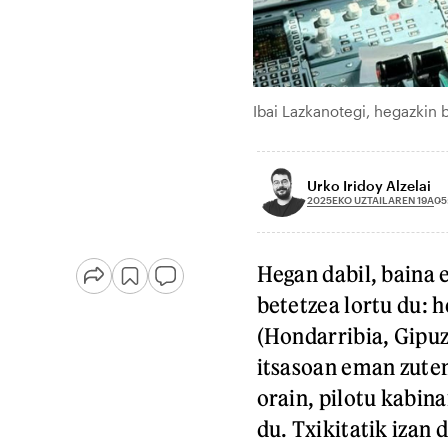
Ibai Lazkanotegi, hegazkin 
Urko Iridoy Alzelai
2025EKO UZTAILAREN 19A
05
Hegan dabil, baina e
betetzea lortu du: h
(Hondarribia, Gipuz
itsasoan eman zuten
orain, pilotu kabin
du. Txikitatik izan