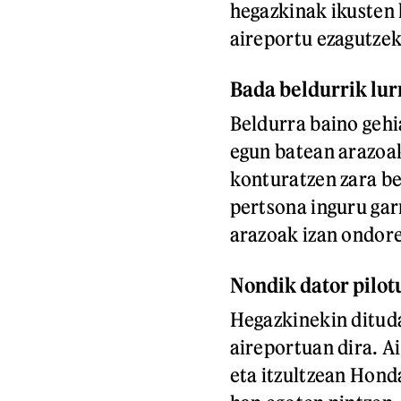
hegazkinak ikusten h
aireportu ezagutzek
Bada beldurrik lu
Beldurra baino gehi
egun batean arazoa
konturatzen zara be
pertsona inguru gar
arazoak izan ondore
Nondik dator pilot
Hegazkinekin ditud
aireportuan dira. A
eta itzultzean Hond