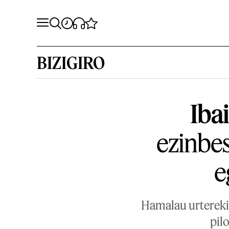
BIZIGIRO
Iba
ezinbe
e
Hamalau urterekin
pil