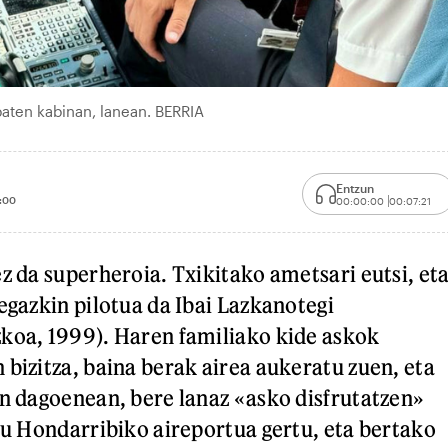
baten kabinan, lanean. BERRIA
Entzun
:00
00:00:00
00:07:21
z da superheroia. Txikitako ametsari eutsi, et
egazkin pilotua da Ibai Lazkanotegi
koa, 1999). Haren familiako kide askok
 bizitza, baina berak airea aukeratu zuen, eta
an dagoenean, bere lanaz «asko disfrutatzen»
 du Hondarribiko aireportua gertu, eta bertako