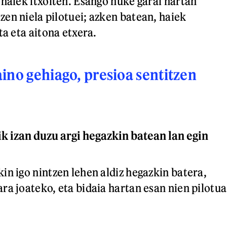
 haiek itxoiten. Esango nuke garai hartan
en niela pilotuei; azken batean, haiek
ta eta aitona etxera.
ino gehiago, presioa sentitzen
ik izan duzu argi hegazkin batean lan egin
in igo nintzen lehen aldiz hegazkin batera,
ra joateko, eta bidaia hartan esan nien pilotua