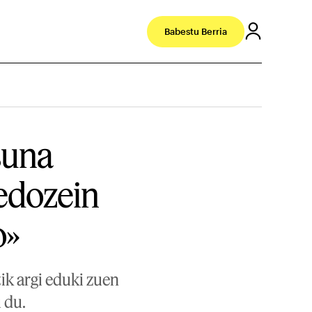
Babestu Berria
suna
edozein
o»
ik argi eduki zuen
 du.