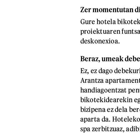
Zer momentutan di
Gure hotela bikotek
proiektuaren funtsa
deskonexioa.
Beraz, umeak debe
Ez, ez dago debekuri
Arantza apartamentu
handiagoentzat pent
bikotekidearekin eg
bizipena ez dela be
aparta da. Hoteleko
spa zerbitzuaz, adib