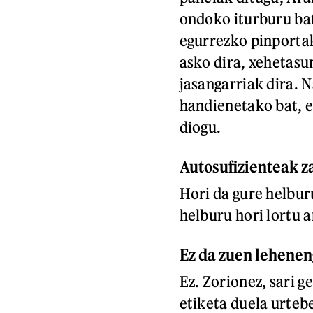
ondoko iturburu bat
egurrezko pinporta
asko dira, xehetasun
jasangarriak dira. 
handienetako bat, 
diogu.
Autosufizienteak z
Hori da gure helbur
helburu hori lortu a
Ez da zuen leheneng
Ez. Zorionez, sari g
etiketa duela urteb