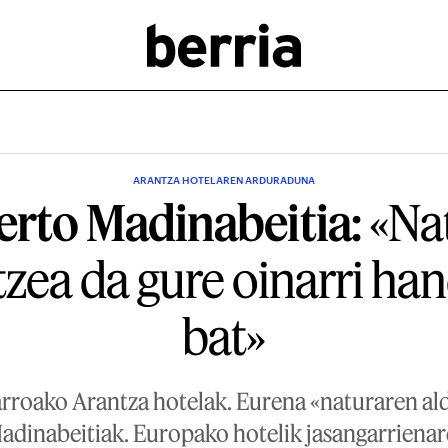
ARANTZA HOTELAREN ARDURADUNA
erto Madinabeitia:
«Na
tzea da gure oinarri ha
bat»
farroako Arantza hotelak. Eurena «naturaren al
adinabeitiak. Europako hotelik jasangarrienaren