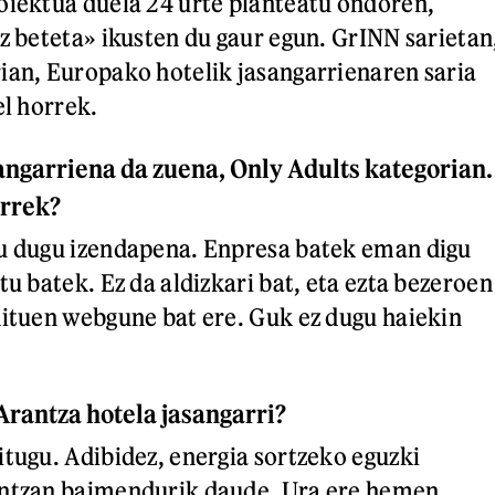
oiektua duela 24 urte planteatu ondoren,
iz beteta» ikusten du gaur egun. GrINN sarietan
ian, Europako hotelik jasangarrienaren saria
el horrek.
angarriena da zuena, Only Adults kategorian.
orrek?
tu dugu izendapena. Enpresa batek eman digu
tu batek. Ez da aldizkari bat, eta ezta bezeroen
dituen webgune bat ere. Guk ez dugu haiekin
Arantza hotela jasangarri?
itugu. Adibidez, energia sortzeko eguzki
antzan baimendurik daude. Ura ere hemen