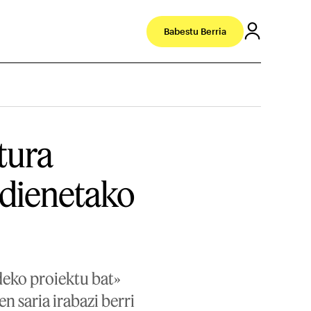
Babestu Berria
tura
ndienetako
deko proiektu bat»
 saria irabazi berri