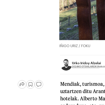
IÑIGO URIZ / FOKU
Urko Iridoy Alzelai
2024KO OTSAILAREN 1A
05:0
Mendiak, turismoa, 
uztartzen ditu Aran
hotelak. Alberto Ma