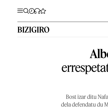
BIZIGIRO
Alb
errespeta
Bost izar ditu Na
dela defendatu du M