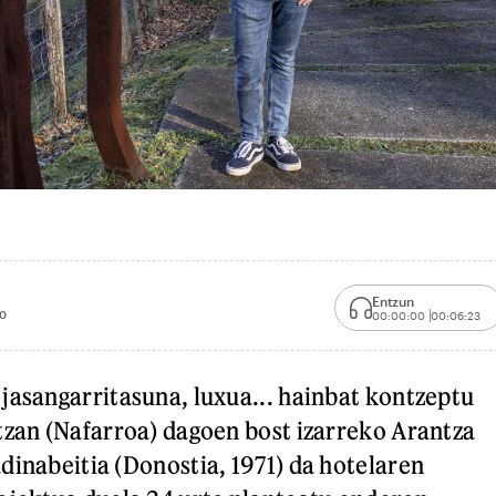
Entzun
0
00:00:00
00:06:23
jasangarritasuna, luxua... hainbat kontzeptu
tzan (Nafarroa) dagoen bost izarreko Arantza
dinabeitia (Donostia, 1971) da hotelaren