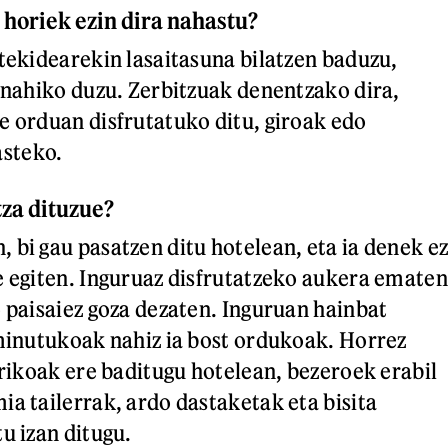
horiek ezin dira nahastu?
otekidearekin lasaitasuna bilatzen baduzu,
n nahiko duzu. Zerbitzuak denentzako dira,
e orduan disfrutatuko ditu, giroak edo
steko.
tza dituzue?
 bi gau pasatzen ditu hotelean, eta ia denek e
e egiten. Inguruaz disfrutatzeko aukera ematen
o paisaiez goza dezaten. Inguruan hainbat
 minutukoak nahiz ia bost ordukoak. Horrez
trikoak ere baditugu hotelean, bezeroek erabil
ia tailerrak, ardo dastaketak eta bisita
u izan ditugu.