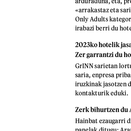
arduraduna, eta, pr
«arrakastaz eta sar
Only Adults kategor
irabazi berri du hot
2023ko hotelik jas
Zer garrantzi du h
GrINN sarietan lor
saria, enpresa priba
iruzkinak jasotzen 
kontakturik eduki.
Zerk bihurtzen du 
Hainbat ezaugarri d
panelak ditugu; Ar