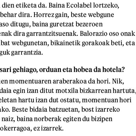
 dien etiketa da. Baina Ecolabel lortzeko,
 behar dira. Horrez gain, beste webgune
jaso ditugu, baina guretzat bezeroen
enak dira garrantzitsuenak. Balorazio oso onak
nbat webgunetan, bikainetik gorakoak beti, eta
guk garrantzia.
 sari gehiago, orduan eta hobea da hotela?
duen momentuaren araberakoa da hori. Nik,
daia egin izan ditut motxila bizkarrean hartuta
teletan hartu izan dut ostatu, momentuan hori
ako. Beste bidaia batzuetan, bost izarreko
 naiz, baina norberak egiten du bizipen
okerragoa, ez izarrek.