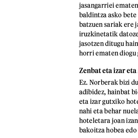
jasangarriei ematen
baldintza asko bete
batzuen sariak ere 
iruzkinetatik datoz
jasotzen ditugu hai
horri ematen diogu 
Zenbat eta izar eta
Ez. Norberak bizi 
adibidez, hainbat bi
eta izar gutxiko ho
nahi eta behar nuel
hoteletara joan izan
bakoitza hobea edo 