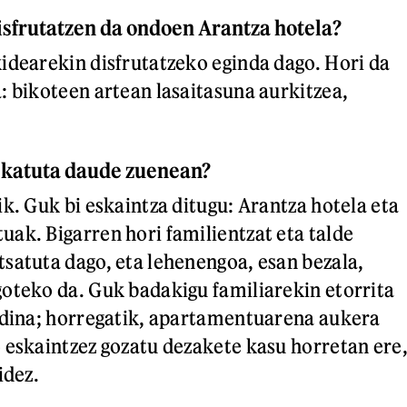
sfrutatzen da ondoen Arantza hotela?
idearekin disfrutatzeko eginda dago. Hori da
: bikoteen artean lasaitasuna aurkitzea,
katuta daude zuenean?
k. Guk bi eskaintza ditugu: Arantza hotela eta
ak. Bigarren hori familientzat eta talde
satuta dago, eta lehenengoa, esan bezala,
oteko da. Guk badakigu familiarekin etorrita
rdina; horregatik, apartamentuarena aukera
 eskaintzez gozatu dezakete kasu horretan ere
idez.