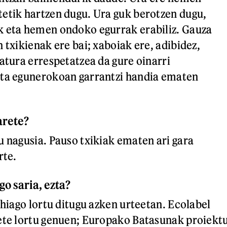
etik hartzen dugu. Ura guk berotzen dugu,
k eta hemen ondoko egurrak erabiliz. Gauza
 txikienak ere bai; xaboiak ere, adibidez,
Natura errespetatzea da gure oinarri
eta egunerokoan garrantzi handia ematen
arete?
u nagusia. Pauso txikiak ematen ari gara
rte.
o saria, ezta?
ehiago lortu ditugu azken urteetan. Ecolabel
ete lortu genuen; Europako Batasunak proiekt