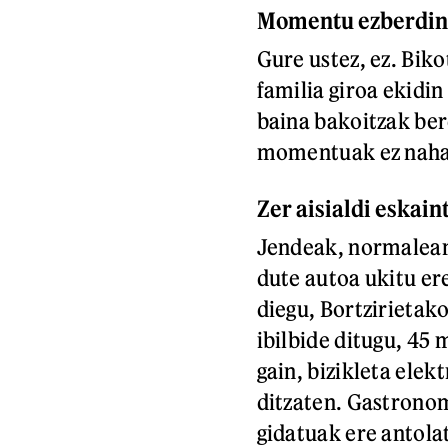
Momentu ezberdin 
Gure ustez, ez. Bik
familia giroa ekidi
baina bakoitzak ber
momentuak ez naha
Zer aisialdi eskain
Jendeak, normalean,
dute autoa ukitu er
diegu, Bortzirietak
ibilbide ditugu, 45
gain, bizikleta elek
ditzaten. Gastronom
gidatuak ere antolat