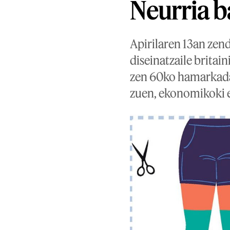
Neurria b
Apirilaren 13an ze
diseinatzaile brita
zen 60ko hamarkada
zuen, ekonomikoki e