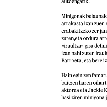
autoengatik.
Minigonak belaunak a
arrakasta izan zuen
erabakitzeko zer jan
zuten,eta ordura art
«iraultza» gisa def
izan nahi zuten irau
Barroeta, eta bere i
Hain egin zen famatu
baitzen haren oihart
aktorea eta Jackie
hasi ziren minigona 