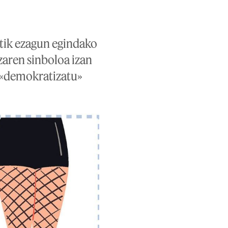
tik ezagun egindako
zaren sinboloa izan
 «demokratizatu»