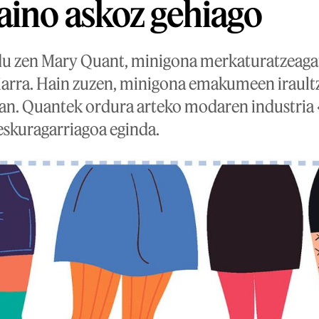
aino askoz gehiago
ndu zen Mary Quant, minigona merkaturatzeaga
iniarra. Hain zuzen, minigona emakumeen irault
n. Quantek ordura arteko modaren industria
skuragarriagoa eginda.