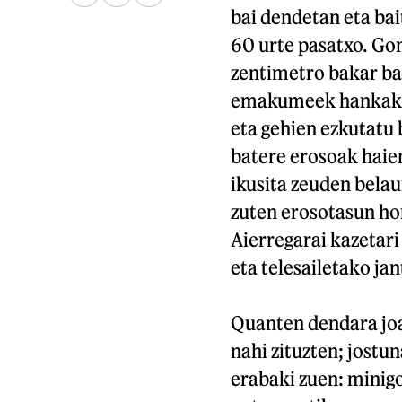
bai dendetan eta bai
60 urte pasatxo. Gon
zentimetro bakar bat
emakumeek hankak e
eta gehien ezkutatu
batere erosoak haie
ikusita zeuden bela
zuten erosotasun hor
Aierregarai kazetari 
eta telesailetako jan
Quanten dendara jo
nahi zituzten; jostu
erabaki zuen: minig