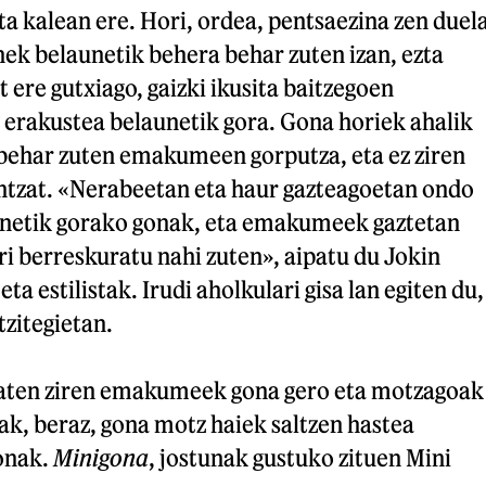
ta kalean ere. Hori, ordea, pentsaezina zen duel
ek belaunetik behera behar zuten izan, ezta
 ere gutxiago, gaizki ikusita baitzegoen
rakustea belaunetik gora. Gona horiek ahalik
 behar zuten emakumeen gorputza, eta ez ziren
ntzat. «Nerabeetan eta haur gazteagoetan ondo
unetik gorako gonak, eta emakumeek gaztetan
i berreskuratu nahi zuten», aipatu du Jokin
eta estilistak. Irudi aholkulari gisa lan egiten du,
tzitegietan.
aten ziren emakumeek gona gero eta motzagoak
nak, beraz, gona motz haiek saltzen hastea
onak.
Minigona
, jostunak gustuko zituen Mini