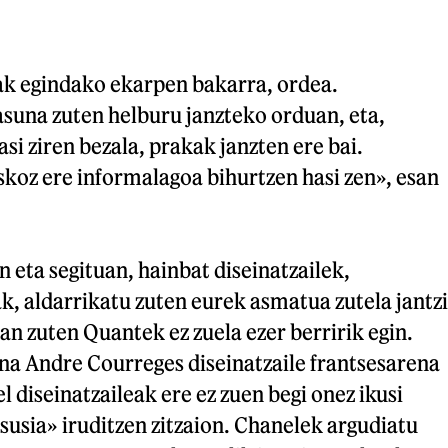
ak egindako ekarpen bakarra, ordea.
una zuten helburu janzteko orduan, eta,
si ziren bezala, prakak janzten ere bai.
oz ere informalagoa bihurtzen hasi zen», esan
 eta segituan, hainbat diseinatzailek,
, aldarrikatu zuten eurek asmatua zutela jantzi
san zuten Quantek ez zuela ezer berririk egin.
na Andre Courreges diseinatzaile frantsesarena
l diseinatzaileak ere ez zuen begi onez ikusi
susia» iruditzen zitzaion. Chanelek argudiatu