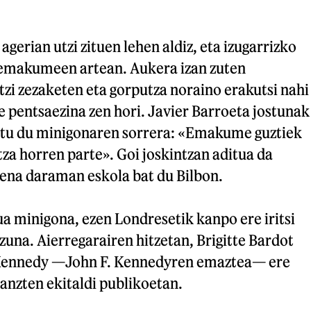
gerian utzi zituen lehen aldiz, eta izugarrizko
 emakumeen artean. Aukera izan zuten
tzi zezaketen eta gorputza noraino erakutsi nahi
e pentsaezina zen hori. Javier Barroeta jostunak
initu du minigonaren sorrera: «Emakume guztiek
ltza horren parte». Goi joskintzan aditua da
zena daraman eskola bat du Bilbon.
a minigona, ezen Londresetik kanpo ere iritsi
zuna. Aierregarairen hitzetan, Brigitte Bardot
 Kennedy —John F. Kennedyren emaztea— ere
janzten ekitaldi publikoetan.