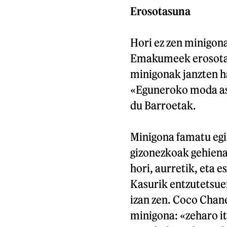
Erosotasuna
Hori ez zen minigon
Emakumeek erosotas
minigonak janzten ha
«Eguneroko moda ask
du Barroetak.
Minigona famatu egin
gizonezkoak gehienak
hori, aurretik, eta e
Kasurik entzutetsue
izan zen. Coco Chane
minigona: «zeharo it