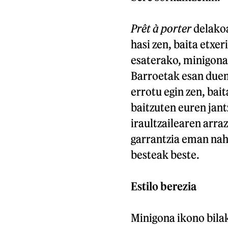
Prêt à porter
delako
hasi zen, baita etxer
esaterako, minigona
Barroetak esan duene
errotu egin zen, bai
baitzuten euren jant
iraultzailearen arra
garrantzia eman nahi
besteak beste.
Estilo berezia
Minigona ikono bila