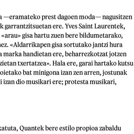
a —eramateko prest dagoen moda— nagusitzen
ik garrantzitsuetan ere. Yves Saint Laurentek,
 «arau» gisa hartu zuen bere bildumetarako,
z. «Aldarrikapen gisa sortutako jantzi hura
ta marka handietan ere, beharrezkotzat jotzen
zietan txertatzea». Hala ere, garai hartako kutsu
zoietako bat minigona izan zen arren, jostunak
 izan dio musikari ere; protesta musikari,
katuta, Quantek bere estilo propioa zabaldu