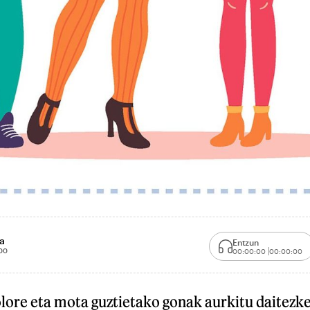
a
Entzun
00
00:00:00
00:00:00
lore eta mota guztietako gonak aurkitu daitezk