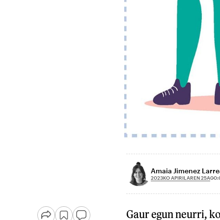
Amaia Jimenez Larre
2023KO APIRILAREN 25A
00:
Gaur egun neurri, ko