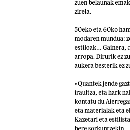
zuen belaunak emak
zirela.
50eko eta 60ko ham
modaren mundua: ze
estiloak... Gainera,
arropa. Dirurik ez z
aukera besterik ez z
«Quantek jende gazt
iraultza, eta hark na
kontatu du Aierregar
eta materialak eta e
Kazetari eta estili
bere sorkuntzekin.