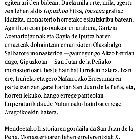
egiten ari den bidean. Duela mila urte, mila, agertu
zen lehen aldiz
Gipuzkoa
hitza,
Ipuscua
grafiaz
idatzita, monasterio horretako eskuizkribu batean.
Agiri horretan jasotakoaren arabera, Gartzia
Azenariz jaunak eta Gayla de Iputza haren
emazteak dohaintzan eman zioten Olazabalgo
Salbatore monasterioa —gaur egungo Altzo herrian
dago, Gipuzkoan— San Juan de la Peñako
monasterioari, beste hainbat lurrekin batera. Izan
ere, Iruñeko eta gero Nafarroako Erresumaren
parte izan zen garai hartan San Juan de la Peña, eta,
horren lekuko, hango errege panteoian
lurperaturik daude Nafarroako hainbat errege,
Aragoikoekin batera.
Mendeetako historiaren gordailu da San Juan de la
Peña. Monasterioaren lehen erreferentziak X.