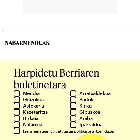
NABARMENDUAK
Harpidetu Berriaren
buletinetara
Mendia
Arratsaldekoa
Goizekoa
Badok
Astekaria
Kinka
Kazetaritza
Gipuzkoa
Bizkaia
Araba
Nafarroa
Iparraldea
Izena ematean
pribatutasun politika
onartzen duzu.