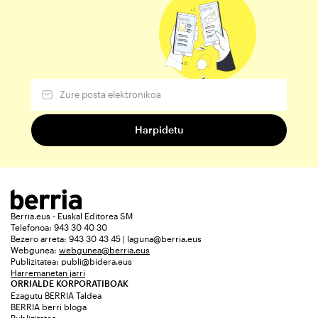
Berria.eus - Euskal Editorea SM
Telefonoa: 943 30 40 30
Bezero arreta: 943 30 43 45 | laguna@berria.eus
Webgunea:
webgunea@berria.eus
Publizitatea:
publi@bidera.eus
Harremanetan jarri
ORRIALDE KORPORATIBOAK
Ezagutu BERRIA Taldea
BERRIA berri bloga
Publizitatea