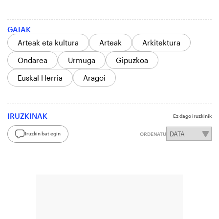
GAIAK
Arteak eta kultura
Arteak
Arkitektura
Ondarea
Urmuga
Gipuzkoa
Euskal Herria
Aragoi
IRUZKINAK
Ez dago iruzkinik
Iruzkin bat egin
ORDENATU