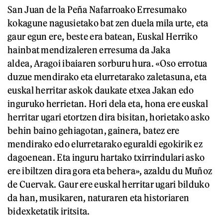
San Juan de la Peña Nafarroako Erresumako
kokagune nagusietako bat zen duela mila urte, eta
gaur egun ere, beste era batean, Euskal Herriko
hainbat mendizaleren erresuma da Jaka
aldea, Aragoi ibaiaren sorburu hura. «Oso errotua
duzue mendirako eta elurretarako zaletasuna, eta
euskal herritar askok daukate etxea Jakan edo
inguruko herrietan. Hori dela eta, hona ere euskal
herritar ugari etortzen dira bisitan, horietako asko
behin baino gehiagotan, gainera, batez ere
mendirako edo elurretarako eguraldi egokirik ez
dagoenean. Eta inguru hartako txirrindulari asko
ere ibiltzen dira gora eta behera», azaldu du Muñoz
de Cuervak. Gaur ere euskal herritar ugari bilduko
da han, musikaren, naturaren eta historiaren
bidexketatik iritsita.