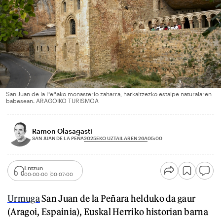
San Juan de la Peñako monasterio zaharra, harkaitzezko estalpe naturalaren
babesean. ARAGOIKO TURISMOA
Ramon Olasagasti
2025EKO UZTAILAREN 26A
SAN JUAN DE LA PEÑA
05:00
Entzun
00:00:00
00:07:00
Urmuga
San Juan de la Peñara helduko da gaur
(Aragoi, Espainia), Euskal Herriko historian barna