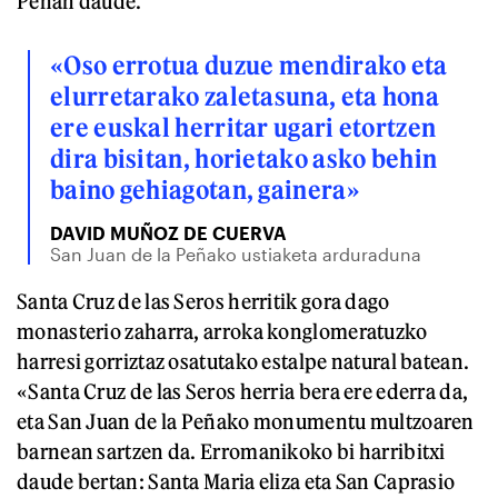
Peñan daude.
«Oso errotua duzue mendirako eta
elurretarako zaletasuna, eta hona
ere euskal herritar ugari etortzen
dira bisitan, horietako asko behin
baino gehiagotan, gainera»
DAVID MUÑOZ DE CUERVA
San Juan de la Peñako ustiaketa arduraduna
Santa Cruz de las Seros herritik gora dago
monasterio zaharra, arroka konglomeratuzko
harresi gorriztaz osatutako estalpe natural batean.
«Santa Cruz de las Seros herria bera ere ederra da,
eta San Juan de la Peñako monumentu multzoaren
barnean sartzen da. Erromanikoko bi harribitxi
daude bertan: Santa Maria eliza eta San Caprasio