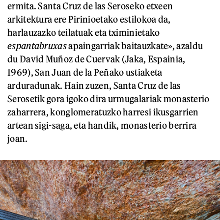
ermita. Santa Cruz de las Seroseko etxeen
arkitektura ere Pirinioetako estilokoa da,
harlauzazko teilatuak eta tximinietako
espantabruxas
apaingarriak baitauzkate», azaldu
du David Muñoz de Cuervak (Jaka, Espainia,
1969), San Juan de la Peñako ustiaketa
arduradunak. Hain zuzen, Santa Cruz de las
Serosetik gora igoko dira urmugalariak monasterio
zaharrera, konglomeratuzko harresi ikusgarrien
artean sigi-saga, eta handik, monasterio berrira
joan.