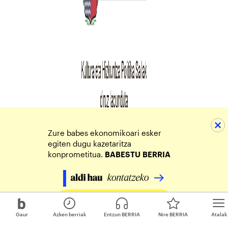
Zure babes ekonomikoari esker
egiten dugu kazetaritza
konprometitua.
BABESTU
BERRIA
Egin zure ekarpena
Gaur
Azken berriak
Entzun BERRIA
Nire BERRIA
Atalak