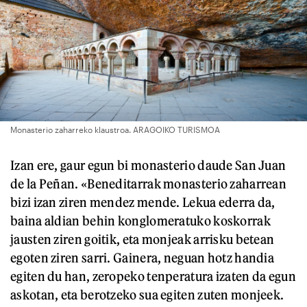
Monasterio zaharreko klaustroa. ARAGOIKO TURISMOA
Izan ere, gaur egun bi monasterio daude San Juan
de la Peñan. «Beneditarrak monasterio zaharrean
bizi izan ziren mendez mende. Lekua ederra da,
baina aldian behin konglomeratuko koskorrak
jausten ziren goitik, eta monjeak arrisku betean
egoten ziren sarri. Gainera, neguan hotz handia
egiten du han, zeropeko tenperatura izaten da egun
askotan, eta berotzeko sua egiten zuten monjeek.