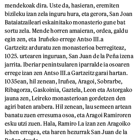
mendekoak dira. Uste da, hasieran, eremiten
bizileku izan zela inguru hura, eta gerora, San Joan
Bataiatzaileari eskainitako monasterio gune bat
sortu zela. Mende horren amaieran, ordea, galdu
egin zen, eta Iruñeko errege Antso III.a
Gartzeitz arduratu zen monasterioa berregiteaz,
1025. urtearen inguruan, San Juan de la Peña izena
jarrita. Iberiar penintsularen iparralde ia osoaren
errege izan zen Antso III.a Gartzeitz garai hartan.
1035ean, hil zenean, Iruñea, Aragoi, Sobrarbe,
Ribagorza, Gaskoinia, Gaztela, Leon eta Astorgako
jauna zen, Leireko monasterioan gordetzen den
agiri baten arabera. Hil zenean, lau semeen artean
banatu zuen erresuma osoa, eta Aragoi Ramiroren
esku utzi zuen. Hala, Ramiro I.a izan zen Aragoiko
lehen erregea, eta haren hezurrak San Juan de la