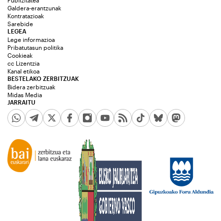
Galdera-erantzunak
Kontratazioak
Sarebide
LEGEA
Lege informazioa
Pribatutasun politika
Cookieak
cc Lizentzia
Kanal etikoa
BESTELAKO ZERBITZUAK
Bidera zerbitzuak
Midas Media
JARRAITU