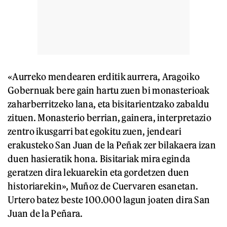
«Aurreko mendearen erditik aurrera, Aragoiko
Gobernuak bere gain hartu zuen bi monasterioak
zaharberritzeko lana, eta bisitarientzako zabaldu
zituen. Monasterio berrian, gainera, interpretazio
zentro ikusgarri bat egokitu zuen, jendeari
erakusteko San Juan de la Peñak zer bilakaera izan
duen hasieratik hona. Bisitariak mira eginda
geratzen dira lekuarekin eta gordetzen duen
historiarekin», Muñoz de Cuervaren esanetan.
Urtero batez beste 100.000 lagun joaten dira San
Juan de la Peñara.