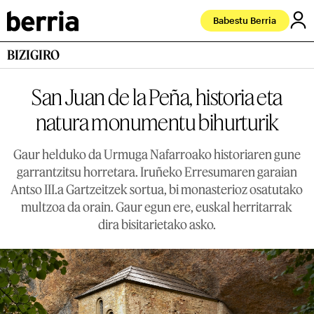
Babestu Berria
BIZIGIRO
San Juan de la Peña, historia eta
natura monumentu bihurturik
Gaur helduko da Urmuga Nafarroako historiaren gune
garrantzitsu horretara. Iruñeko Erresumaren garaian
Antso III.a Gartzeitzek sortua, bi monasterioz osatutako
multzoa da orain. Gaur egun ere, euskal herritarrak
dira bisitarietako asko.