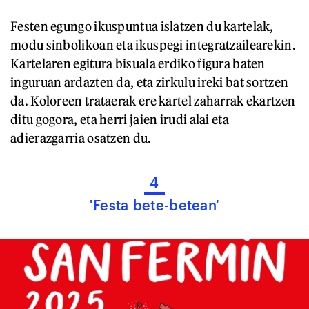
Festen egungo ikuspuntua islatzen du kartelak,
modu sinbolikoan eta ikuspegi integratzailearekin.
Kartelaren egitura bisuala erdiko figura baten
inguruan ardazten da, eta zirkulu ireki bat sortzen
da. Koloreen trataerak ere kartel zaharrak ekartzen
ditu gogora, eta herri jaien irudi alai eta
adierazgarria osatzen du.
4
'Festa bete-betean'