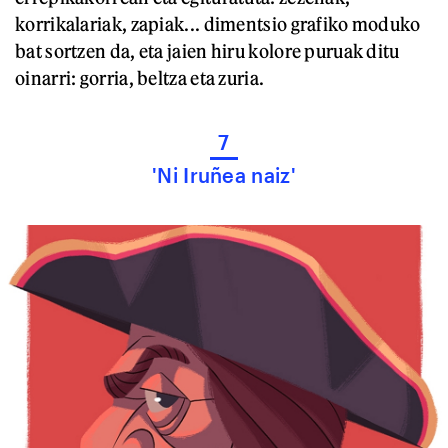
korrikalariak, zapiak... dimentsio grafiko moduko
bat sortzen da, eta jaien hiru kolore puruak ditu
oinarri: gorria, beltza eta zuria.
7
'Ni Iruñea naiz'