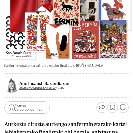
Sanferminetako kartel lehiaketako finalistak. IRUÑEKO UDALA
Ane Insausti Barandiaran
2025EKO MAIATZAREN 7A
12:45
Entzun
00:00:00
00:11:34
Aurkeztu dituzte aurtengo sanferminetarako kartel
lehiaketarako finalistak: ohi bezala, aniztasuna