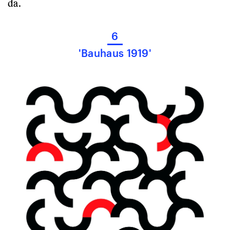
da.
6
'Bauhaus 1919'