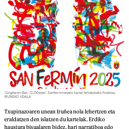
'Uztailaren 6an, 12:00etan'. Sanferminetako kartel lehiaketako finalista.
IRUÑEKO UDALA
Txupinazoaren unean Iruñea nola lehertzen eta
eraldatzen den islatzen du kartelak. Erdiko
haustura bisualaren bidez, hari narratiboa edo