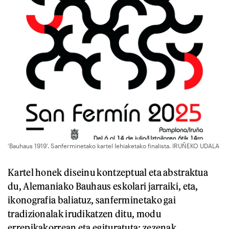
'Bauhaus 1919'. Sanferminetako kartel lehiaketako finalista. IRUÑEKO UDALA
Kartel honek diseinu kontzeptual eta abstraktua
du, Alemaniako Bauhaus eskolari jarraiki, eta,
ikonografia baliatuz, sanferminetako gai
tradizionalak irudikatzen ditu, modu
errepikakorrean eta egituratuta: zezenak,