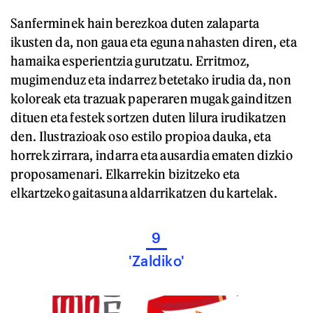
Sanferminek hain berezkoa duten zalaparta
ikusten da, non gaua eta eguna nahasten diren, eta
hamaika esperientzia gurutzatu. Erritmoz,
mugimenduz eta indarrez betetako irudia da, non
koloreak eta trazuak paperaren mugak gainditzen
dituen eta festek sortzen duten lilura irudikatzen
den. Ilustrazioak oso estilo propioa dauka, eta
horrek zirrara, indarra eta ausardia ematen dizkio
proposamenari. Elkarrekin bizitzeko eta
elkartzeko gaitasuna aldarrikatzen du kartelak.
9
'Zaldiko'