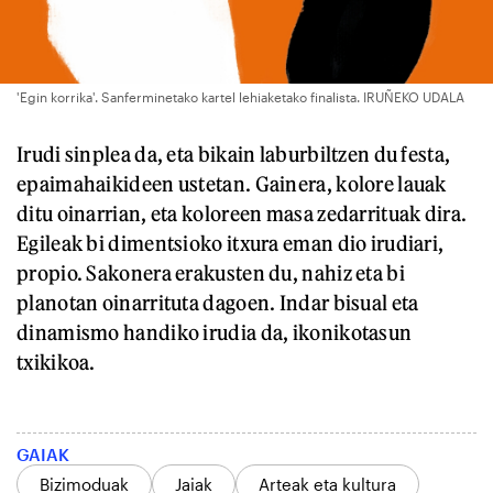
'Egin korrika'. Sanferminetako kartel lehiaketako finalista. IRUÑEKO UDALA
Irudi sinplea da, eta bikain laburbiltzen du festa,
epaimahaikideen ustetan. Gainera, kolore lauak
ditu oinarrian, eta koloreen masa zedarrituak dira.
Egileak bi dimentsioko itxura eman dio irudiari,
propio. Sakonera erakusten du, nahiz eta bi
planotan oinarrituta dagoen. Indar bisual eta
dinamismo handiko irudia da, ikonikotasun
txikikoa.
GAIAK
Bizimoduak
Jaiak
Arteak eta kultura