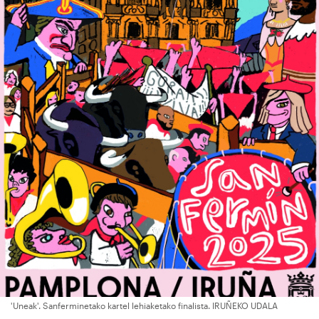
'Uneak'. Sanferminetako kartel lehiaketako finalista. IRUÑEKO UDALA