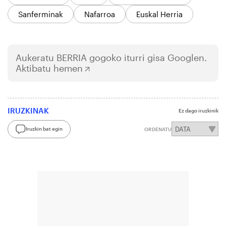
Sanferminak
Nafarroa
Euskal Herria
Aukeratu
BERRIA
gogoko iturri gisa Googlen.
Aktibatu hemen
IRUZKINAK
Ez dago iruzkinik
Iruzkin bat egin
ORDENATU