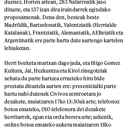
duenez. Horien artean, 283 Nafarroatik jaso
dituzte, eta 137 izan dira iruindarrek egindako
proposamenak. Dena den, besteak beste
Madrildik, Bartzelonatik, Valentziatik (Herrialde
Katalanak), Frantziatik, Alemaniatik, AEBetatik eta
Argentinatik ere parte hartu dute aurtengo kartelen
lehiaketan.
Herri bozketa martxan dago jada, eta Iñigo Gomez
Kultura, Jai, Hezkuntza eta Kirol zinegotziak
xehatu du parte hartzea errazteko hiru bide
prestatu dituztela aurten ere: presentzialki parte
hartu nahi dutenek Civivox zentroetara jo
dezakete, maiatzaren 17ko 13:30ak arte; telefonoz
botoa emateko, 010 telefonora dei dezakete
herritarrek, egun eta ordu berera arte; azkenik,
online botoa emateko aukera maiatzaren 18ko