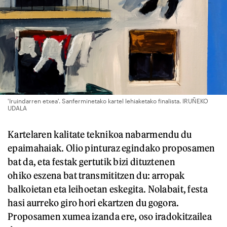
'Iruindarren etxea'. Sanferminetako kartel lehiaketako finalista. IRUÑEKO
UDALA
Kartelaren kalitate teknikoa nabarmendu du
epaimahaiak. Olio pinturaz egindako proposamen
bat da, eta festak gertutik bizi dituztenen
ohiko eszena bat transmititzen du: arropak
balkoietan eta leihoetan eskegita. Nolabait, festa
hasi aurreko giro hori ekartzen du gogora.
Proposamen xumea izanda ere, oso iradokitzailea