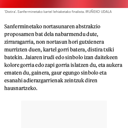
'Distira'. Sanferminetako kartel lehiaketako finalista. IRUÑEKO UDALA
Sanferminetako nortasunaren abstrakzio
proposamen bat dela nabarmendu dute,
zirraragarria, non nortasun hori gutxienera
murrizten duen, kartel gorri batera, distira txiki
batekin. Jaiaren irudi edo sinbolo izan daitekeen
kolore gorria edo zapi gorria islatzen du, eta aukera
ematen du, gainera, gaur egungo sinbolo eta
esanahi adierazgarrienak zeintzuk diren
hausnartzeko.