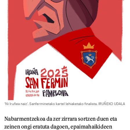
'Ni Iruñea naiz'. Sanferminetako kartel lehiaketako finalista. IRUÑEKO UDALA
Nabarmentzekoa da zer zirrara sortzen duen eta
zeinen ongi eratuta dagoen, epaimahaikideen