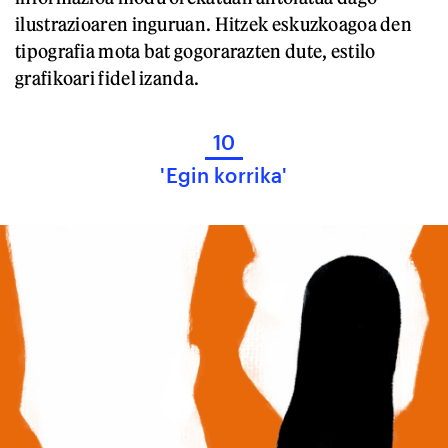
ilustrazioaren inguruan. Hitzek eskuzkoagoa den
tipografia mota bat gogorarazten dute, estilo
grafikoari fidel izanda.
10
'Egin korrika'