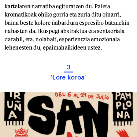
kartelaren narratiba egituratzen du. Paleta
kromatikoak ohiko gorria eta zuria ditu oinarri,
baina beste kolore ñabardura espresibo batzuekin
nahasten da. Ikuspegi abstraktua eta sentsoriala
darabil, eta, nolabait, esperientzia emozionala
lehenesten du, epaimahaikideen ustez.
3
'Lore koroa'