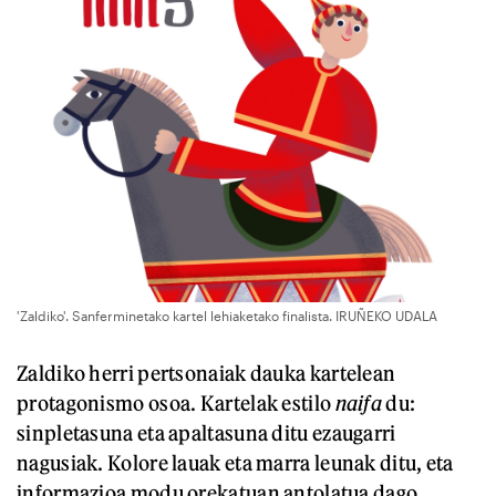
'Zaldiko'. Sanferminetako kartel lehiaketako finalista. IRUÑEKO UDALA
Zaldiko herri pertsonaiak dauka kartelean
protagonismo osoa. Kartelak estilo
naifa
du:
sinpletasuna eta apaltasuna ditu ezaugarri
nagusiak. Kolore lauak eta marra leunak ditu, eta
informazioa modu orekatuan antolatua dago