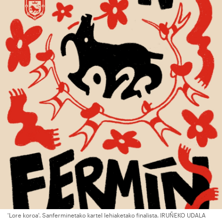
'Lore koroa'. Sanferminetako kartel lehiaketako finalista. IRUÑEKO UDALA