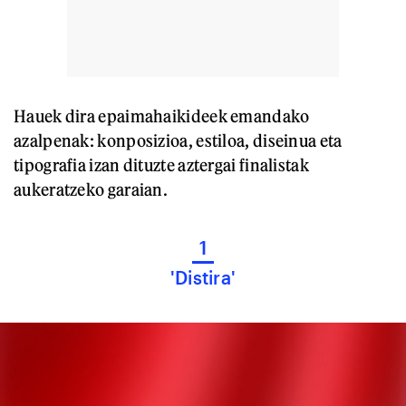
Hauek dira epaimahaikideek emandako
azalpenak: konposizioa, estiloa, diseinua eta
tipografia izan dituzte aztergai finalistak
aukeratzeko garaian.
1
'Distira'