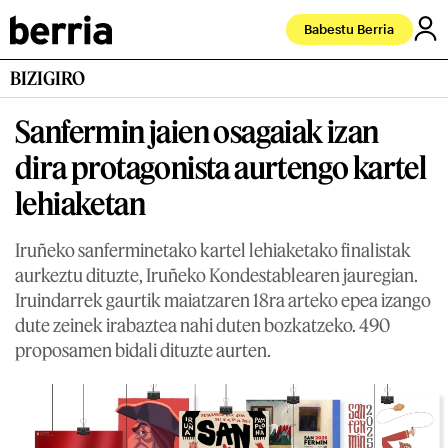
Babestu Berria
BIZIGIRO
Sanfermin jaien osagaiak izan
dira protagonista aurtengo kartel
lehiaketan
Iruñeko sanferminetako kartel lehiaketako finalistak
aurkeztu dituzte, Iruñeko Kondestablearen jauregian.
Iruindarrek gaurtik maiatzaren 18ra arteko epea izango
dute zeinek irabaztea nahi duten bozkatzeko. 490
proposamen bidali dituzte aurten.