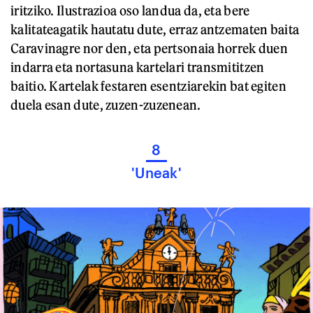
iritziko. Ilustrazioa oso landua da, eta bere
kalitateagatik hautatu dute, erraz antzematen baita
Caravinagre nor den, eta pertsonaia horrek duen
indarra eta nortasuna kartelari transmititzen
baitio. Kartelak festaren esentziarekin bat egiten
duela esan dute, zuzen-zuzenean.
8
'Uneak'