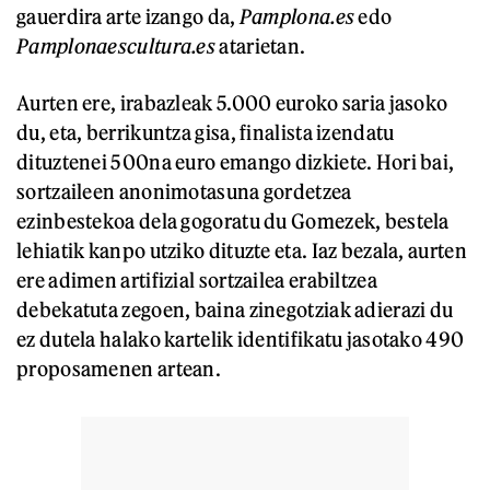
gauerdira arte izango da,
Pamplona.es
edo
Pamplonaescultura.es
atarietan.
Aurten ere, irabazleak 5.000 euroko saria jasoko
du, eta, berrikuntza gisa, finalista izendatu
dituztenei 500na euro emango dizkiete. Hori bai,
sortzaileen anonimotasuna gordetzea
ezinbestekoa dela gogoratu du Gomezek, bestela
lehiatik kanpo utziko dituzte eta. Iaz bezala, aurten
ere adimen artifizial sortzailea erabiltzea
debekatuta zegoen, baina zinegotziak adierazi du
ez dutela halako kartelik identifikatu jasotako 490
proposamenen artean.