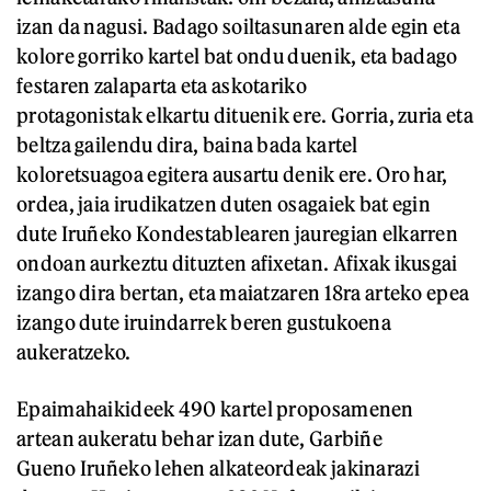
izan da nagusi. Badago soiltasunaren alde egin eta
kolore gorriko kartel bat ondu duenik, eta badago
festaren zalaparta eta askotariko
protagonistak elkartu dituenik ere. Gorria, zuria eta
beltza gailendu dira, baina bada kartel
koloretsuagoa egitera ausartu denik ere. Oro har,
ordea, jaia irudikatzen duten osagaiek bat egin
dute Iruñeko Kondestablearen jauregian elkarren
ondoan aurkeztu dituzten afixetan. Afixak ikusgai
izango dira bertan, eta maiatzaren 18ra arteko epea
izango dute iruindarrek beren gustukoena
aukeratzeko.
Epaimahaikideek 490 kartel proposamenen
artean aukeratu behar izan dute, Garbiñe
Gueno Iruñeko lehen alkateordeak jakinarazi