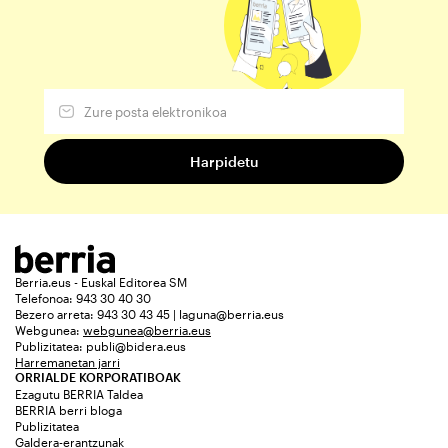
Berria.eus - Euskal Editorea SM
Telefonoa: 943 30 40 30
Bezero arreta: 943 30 43 45 | laguna@berria.eus
Webgunea:
webgunea@berria.eus
Publizitatea:
publi@bidera.eus
Harremanetan jarri
ORRIALDE KORPORATIBOAK
Ezagutu BERRIA Taldea
BERRIA berri bloga
Publizitatea
Galdera-erantzunak