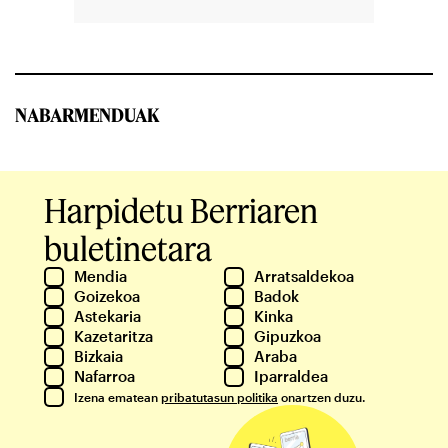
NABARMENDUAK
Harpidetu Berriaren
buletinetara
Mendia
Arratsaldekoa
Goizekoa
Badok
Astekaria
Kinka
Kazetaritza
Gipuzkoa
Bizkaia
Araba
Nafarroa
Iparraldea
Izena ematean
pribatutasun politika
onartzen duzu.