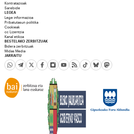
Kontratazioak
Sarebide
LEGEA
Lege informazioa
Pribatutasun politika
Cookieak
cc Lizentzia
Kanal etikoa
BESTELAKO ZERBITZUAK
Bidera zerbitzuak
Midas Media
JARRAITU