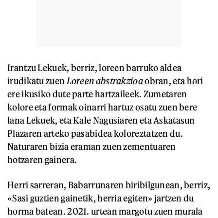
Irantzu Lekuek, berriz, loreen barruko aldea
irudikatu zuen
Loreen abstrakzioa
obran, eta hori
ere ikusiko dute parte hartzaileek. Zumetaren
kolore eta formak oinarri hartuz osatu zuen bere
lana Lekuek, eta Kale Nagusiaren eta Askatasun
Plazaren arteko pasabidea koloreztatzen du.
Naturaren bizia eraman zuen zementuaren
hotzaren gainera.
Herri sarreran, Babarrunaren biribilgunean, berriz,
«Sasi guztien gainetik, herria egiten» jartzen du
horma batean. 2021. urtean margotu zuen murala