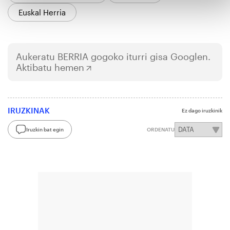
Euskal Herria
Aukeratu
BERRIA
gogoko iturri gisa Googlen.
Aktibatu hemen
IRUZKINAK
Ez dago iruzkinik
Iruzkin bat egin
ORDENATU