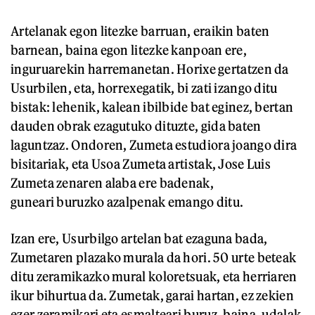
Artelanak egon litezke barruan, eraikin baten
barnean, baina egon litezke kanpoan ere,
inguruarekin harremanetan. Horixe gertatzen da
Usurbilen, eta, horrexegatik, bi zati izango ditu
bistak: lehenik, kalean ibilbide bat eginez, bertan
dauden obrak ezagutuko dituzte, gida baten
laguntzaz. Ondoren, Zumeta estudiora joango dira
bisitariak, eta Usoa Zumeta artistak, Jose Luis
Zumeta zenaren alaba ere badenak,
guneari buruzko azalpenak emango ditu.
Izan ere, Usurbilgo artelan bat ezaguna bada,
Zumetaren plazako murala da hori. 50 urte beteak
ditu zeramikazko mural koloretsuak, eta herriaren
ikur bihurtua da. Zumetak, garai hartan, ez zekien
ezer zeramikari eta esmalteari buruz, baina, udalak