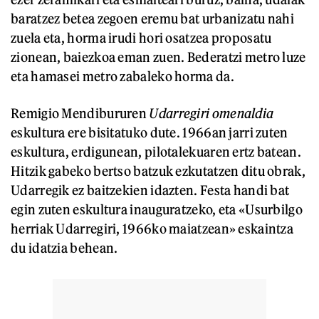
baratzez betea zegoen eremu bat urbanizatu nahi
zuela eta, horma irudi hori osatzea proposatu
zionean, baiezkoa eman zuen. Bederatzi metro luze
eta hamasei metro zabaleko horma da.
Remigio Mendibururen
Udarregiri omenaldia
eskultura ere bisitatuko dute. 1966an jarri zuten
eskultura, erdigunean, pilotalekuaren ertz batean.
Hitzik gabeko bertso batzuk ezkutatzen ditu obrak,
Udarregik ez baitzekien idazten. Festa handi bat
egin zuten eskultura inauguratzeko, eta «Usurbilgo
herriak Udarregiri, 1966ko maiatzean» eskaintza
du idatzia behean.