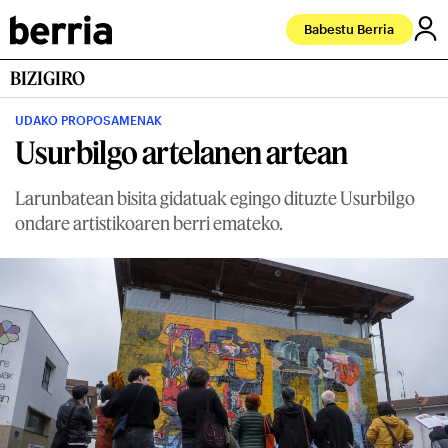
Babestu Berria
BIZIGIRO
UDAKO PROPOSAMENAK
Usurbilgo artelanen artean
Larunbatean bisita gidatuak egingo dituzte Usurbilgo
ondare artistikoaren berri emateko.