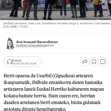
Zenbait pertsona, Jose Luis Zumetaren muralari begira, artxiboko irudi batean.
JON URBE / FOKU
Ane Insausti Barandiaran
2025EKO UZTAILAREN 8A
05:00
Entzun
00:00:00
00:03:46
Herri oparoa da Usurbil (Gipuzkoa) artearen
ikuspuntutik, ibilbide emankorra duten hamaika
artistaren lanek Euskal Herriko kulturaren mapan
kokatu baitute herria. Hain zuzen ere, herrian
dauden artelanen berri emateko, bisita gidatuak
antolatu dituzte larunbaterako.