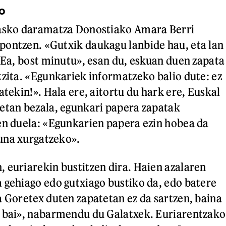
o
 asko daramatza Donostiako Amara Berri
ontzen. «Gutxik daukagu lanbide hau, eta lan
. Ea, bost minutu», esan du, eskuan duen zapata
tzita. «Egunkariek informatzeko balio dute: ez
atekin!». Hala ere, aitortu du hark ere, Euskal
etan bezala, egunkari papera zapatak
en duela: «Egunkarien papera ezin hobea da
una xurgatzeko».
 euriarekin bustitzen dira. Haien azalaren
 gehiago edo gutxiago bustiko da, edo batere
a Goretex duten zapatetan ez da sartzen, baina
n bai», nabarmendu du Galatxek. Euriarentzako