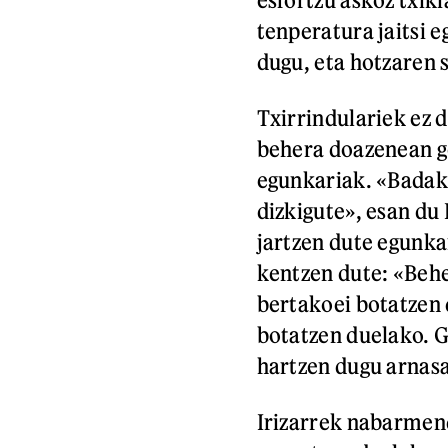
tenperatura jaitsi 
dugu, eta hotzaren 
Txirrindulariek ez 
behera doazenean go
egunkariak. «Badaki
dizkigute», esan du
jartzen dute egunkar
kentzen dute: «Beh
bertakoei botatzen
botatzen duelako. 
hartzen dugu arnasa
Irizarrek nabarmen