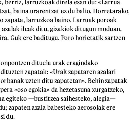
, berriz, larruzkoak direla esan du: «Larrua
tzat, baina urarentzat ez du balio. Horretarako
o zapata, larruzkoa baino. Larruak poroak
n azalak ileak ditu, gizakiok ditugun moduan,
ira. Guk ere baditugu. Poro horietatik sartzen
konpontzen dituela urak eragindako
 dituzten zapatak: «Urak zapataren azalari
ta orbanak uzten ditu zapatetan». Behin zapatak
apera «oso egokia» da hezetasuna xurgatzeko,
na egiteko —bustitzea saihesteko, alegia—
u; zapaten azala babesteko aerosolak ere
si du.