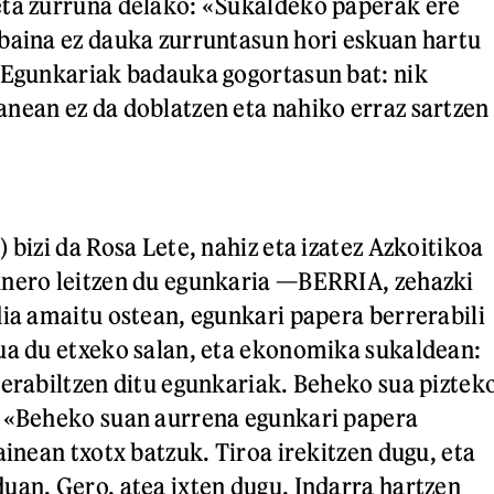
eta zurruna delako: «Sukaldeko paperak ere
baina ez dauka zurruntasun hori eskuan hartu
 Egunkariak badauka gogortasun bat: nik
nean ez da doblatzen eta nahiko erraz sartzen
 bizi da Rosa Lete, nahiz eta izatez Azkoitikoa
unero leitzen du egunkaria —BERRIA, zehazki
dia amaitu ostean, egunkari papera berrerabili
ua du etxeko salan, eta ekonomika sukaldean:
 erabiltzen ditu egunkariak. Beheko sua piztek
: «Beheko suan aurrena egunkari papera
ainean txotx batzuk. Tiroa irekitzen dugu, eta
uan. Gero, atea ixten dugu. Indarra hartzen