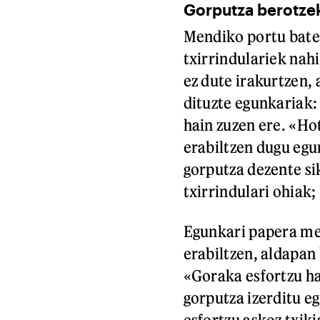
Gorputza berotze
Mendiko portu bate
txirrindulariek nah
ez dute irakurtzen, 
dituzte egunkariak:
hain zuzen ere. «Ho
erabiltzen dugu egu
gorputza dezente si
txirrindulari ohiak;
Egunkari papera me
erabiltzen, aldapan
«Goraka esfortzu ha
gorputza izerditu eg
esfortzu askoz txik