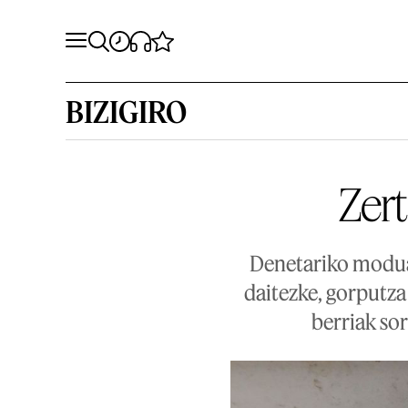
BIZIGIRO
Zert
Denetariko modua
daitezke, gorputza
berriak sor