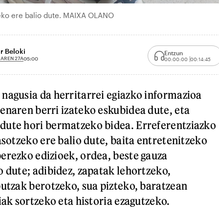
zeko ere balio dute. MAIXA OLANO
r Beloki
Entzun
AREN 27A
05:00
00:00:00
00:14:45
nagusia da herritarrei egiazko informazioa
enaren berri izateko eskubidea dute, eta
dute hori bermatzeko bidea. Erreferentziazko
asotzeko ere balio dute, baita entretenitzeko
erezko edizioek, ordea, beste gauza
o dute; adibidez, zapatak lehortzeko,
putzak berotzeko, sua pizteko, baratzean
iak sortzeko eta historia ezagutzeko.