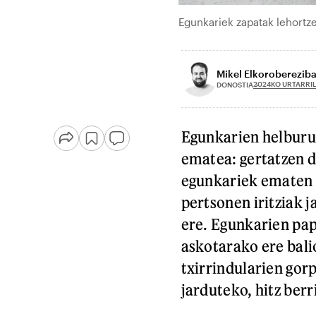
Egunkariek zapatak lehort
Mikel Elkorobereziba
2024KO URTARRIL
DONOSTIA
Egunkarien helburu 
ematea: gertatzen d
egunkariek ematen 
pertsonen iritziak j
ere. Egunkarien pap
askotarako ere bali
txirrindularien gor
jarduteko, hitz berr