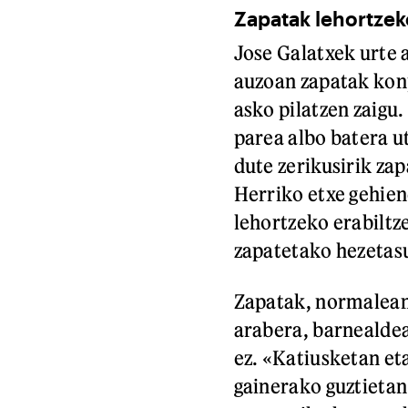
Zapatak lehortzek
Jose Galatxek urte
auzoan zapatak konp
asko pilatzen zaigu
parea albo batera u
dute zerikusirik zap
Herriko etxe gehien
lehortzeko erabiltz
zapatetako hezetas
Zapatak, normalean,
arabera, barnealdea
ez. «Katiusketan et
gainerako guztieta