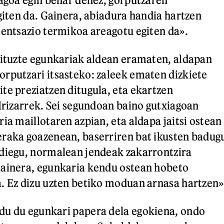
egiten da. Gainera, abiadura handia hartzen
sentsazio termikoa areagotu egiten da».
dituzte egunkariak aldean eramaten, aldapan
rputzari itsasteko: zaleek ematen dizkiete
te preziatzen ditugula, eta ekartzen
 Irizarrek. Sei segundoan baino gutxiagoan
ia maillotaren azpian, eta aldapa jaitsi ostean
eraka goazenean, baserriren bat ikusten badug
 diegu, normalean jendeak zakarrontzira
Gainera, egunkaria kendu ostean hobeto
. Ez dizu uzten betiko moduan arnasa hartzen»
du du egunkari papera dela egokiena, ondo