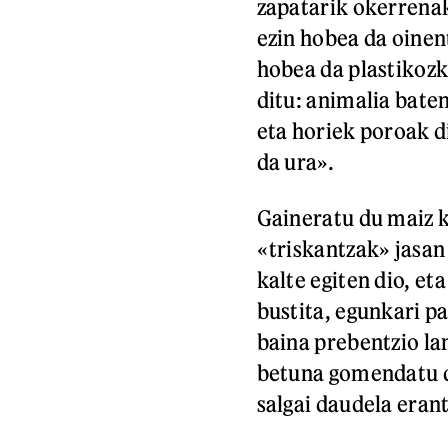
zapatarik okerrenak
ezin hobea da oinen
hobea da plastikozk
ditu: animalia bate
eta horiek poroak d
da ura».
Gaineratu du maiz 
«triskantzak» jasan
kalte egiten dio, e
bustita, egunkari p
baina prebentzio la
betuna gomendatu d
salgai daudela erant