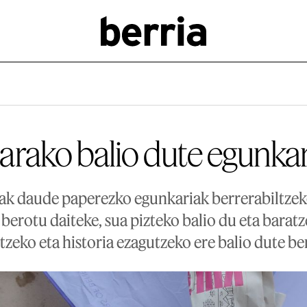
arako balio dute egunka
k daude paperezko egunkariak berrerabiltzeko
 berotu daiteke, sua pizteko balio du eta baratz
tzeko eta historia ezagutzeko ere balio dute b