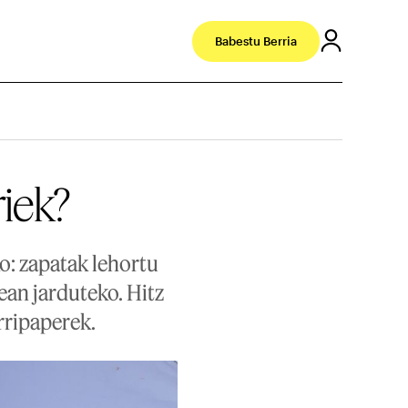
Babestu Berria
riek?
: zapatak lehortu
ean jarduteko. Hitz
erripaperek.