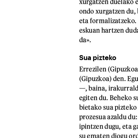
xurgatzen duelako 
ondo xurgatzen du, 
eta formalizatzeko.
eskuan hartzen duda
da».
Sua pizteko
Errezilen (Gipuzkoa)
(Gipuzkoa) den. Eg
—, baina, irakurral
egiten du. Beheko s
bietako sua pizteko
prozesua azaldu du
ipintzen dugu, eta g
su ematen diogu ord