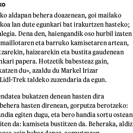
ko
ko aldapan behera doazenean, goi mailako
ikoa lan dute egunkari bat irakurtzen hasteko;
alegia. Dena den, haiengandik oso hurbil izaten
 maillotaren eta barruko kamisetaren artean,
tzarekin, haizearekin eta bustita gaudenean
nkari papera. Hotzetik babesteaz gain,
katzen du», azaldu du Markel Irizar
 Lidl-Trek taldeko zuzendaria da egun.
ndatea bukatzen denean hasten dira
 behera hasten direnean, gorputza berotzeko:
ndia egiten dugu, eta bero handia sortu ostean
iten da: kamiseta bustitzen da. Beheraka, aldiz
iagoa egin behar denez, gorputzaren