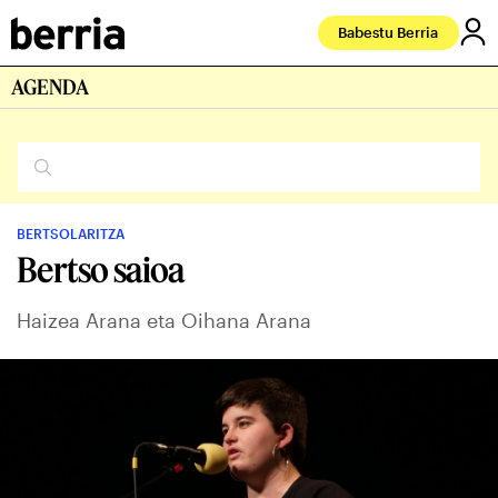
Babestu Berria
AGENDA
BERTSOLARITZA
Bertso saioa
Haizea Arana eta Oihana Arana