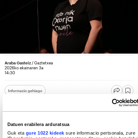
Araba Gasteiz
/ Gaztetxea
2026ko ekainaren 3a
14:30
Informazio gehiago
Datuen erabilera arduratsua
Guk eta
gure 1022 kideek
sure informacio pertsonala, zure