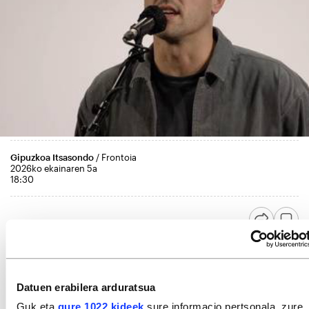
Gipuzkoa Itsasondo
/ Frontoia
2026ko ekainaren 5a
18:30
Datuen erabilera arduratsua
Guk eta
gure 1022 kideek
sure informacio pertsonala, zure