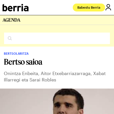
Babestu Berria
AGENDA
BERTSOLARITZA
Bertso saioa
Onintza Enbeita, Aitor Etxebarriazarraga, Xabat
Illarregi eta Sarai Robles