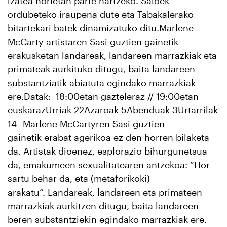
izatea horietan parte hartzeko. Saioek
ordubeteko iraupena dute eta Tabakalerako
bitartekari batek dinamizatuko ditu.Marlene
McCarty artistaren Sasi guztien gainetik
erakusketan landareak, landareen marrazkiak eta
primateak aurkituko ditugu, baita landareen
substantziatik abiatuta egindako marrazkiak
ere.Datak: 18:00etan gazteleraz // 19:00etan
euskarazUrriak 22Azaroak 5Abenduak 3Urtarrilak
14--Marlene McCartyren Sasi guztien
gainetik erabat agerikoa ez den horren bilaketa
da. Artistak dioenez, esplorazio bihurgunetsua
da, emakumeen sexualitatearen antzekoa: “Hor
sartu behar da, eta (metaforikoki)
arakatu”. Landareak, landareen eta primateen
marrazkiak aurkitzen ditugu, baita landareen
beren substantziekin egindako marrazkiak ere.