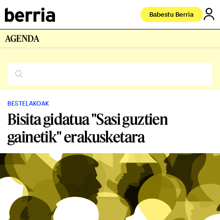
Babestu Berria
AGENDA
BESTELAKOAK
Bisita gidatua "Sasi guztien
gainetik" erakusketara