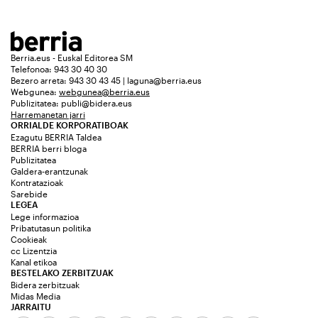
Berria.eus - Euskal Editorea SM
Telefonoa: 943 30 40 30
Bezero arreta: 943 30 43 45 | laguna@berria.eus
Webgunea:
webgunea@berria.eus
Publizitatea:
publi@bidera.eus
Harremanetan jarri
ORRIALDE KORPORATIBOAK
Ezagutu BERRIA Taldea
BERRIA berri bloga
Publizitatea
Galdera-erantzunak
Kontratazioak
Sarebide
LEGEA
Lege informazioa
Pribatutasun politika
Cookieak
cc Lizentzia
Kanal etikoa
BESTELAKO ZERBITZUAK
Bidera zerbitzuak
Midas Media
JARRAITU