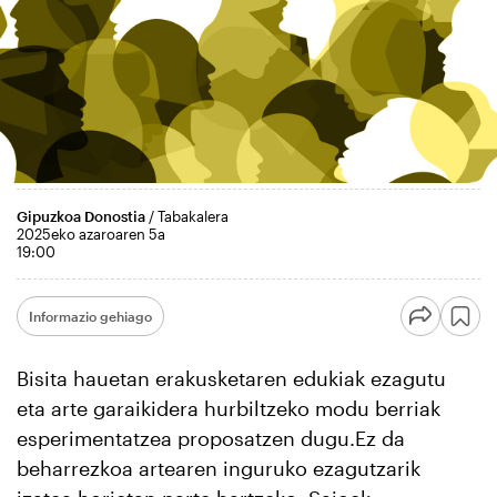
Gipuzkoa Donostia
/ Tabakalera
2025eko azaroaren 5a
19:00
Informazio gehiago
Bisita hauetan erakusketaren edukiak ezagutu
eta arte garaikidera hurbiltzeko modu berriak
esperimentatzea proposatzen dugu.Ez da
beharrezkoa artearen inguruko ezagutzarik