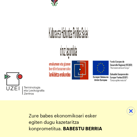
Zure babes ekonomikoari esker
egiten dugu kazetaritza
konprometitua.
BABESTU BERRIA