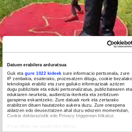
Datuen erabilera arduratsua
Guk eta
gure 1022 kideek
sure informacio pertsonala, zure
Araba Dulantzi
/ Ikastetxea
IP zenbakia, esaterako, prozesatzen ditugu, cookie bezalak
2026ko uztailaren 10a
teknologiak erabiliz eta zure gailuko informazioak azitzen
12:00
dugu publizitate eta eduki pertsonalizatua, publizitatearen eta
edukiaren neurketa, audientzia-ikerketa eta zerbitzuen
garapena eskaintzeko. Zure datuak nork eta zertarako
Informazio gehiago
erabiltzen dituen hautatzeko aukera duzu. Zure onespena
aldatzen edo deuseztatzen ahal duzu edozein momentutan,
Cookie deklaraziotik edo Privacy triggerean klikatuz.
If you allow, we would also like to: