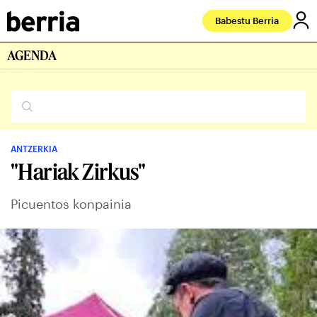
Babestu Berria
AGENDA
ANTZERKIA
"Hariak Zirkus"
Picuentos konpainia