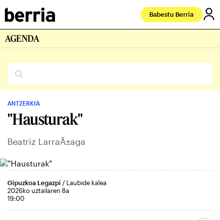
Babestu Berria
AGENDA
ANTZERKIA
"Hausturak"
Beatriz LarraÃ±aga
Gipuzkoa Legazpi
/ Laubide kalea
2026ko uztailaren 8a
19:00