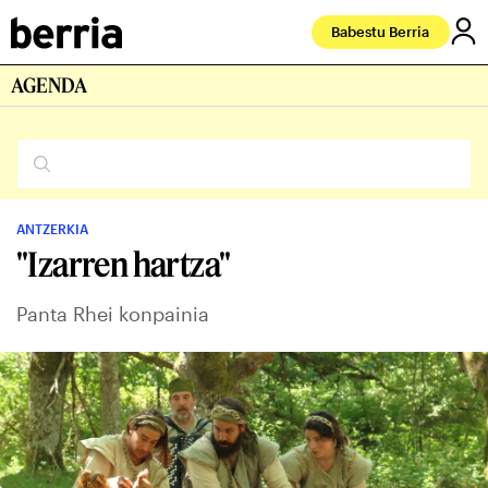
Babestu Berria
AGENDA
ANTZERKIA
"Izarren hartza"
Panta Rhei konpainia