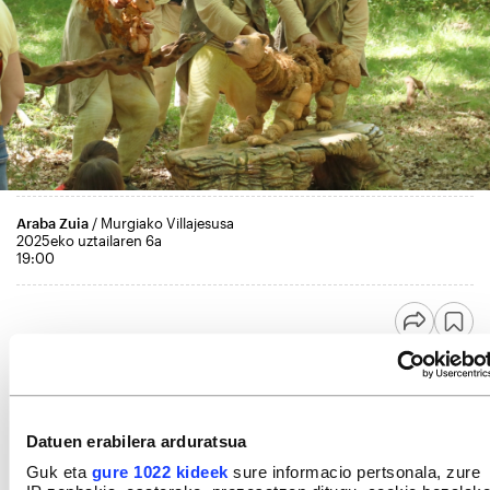
Araba Zuia
/ Murgiako Villajesusa
2025eko uztailaren 6a
19:00
Datuen erabilera arduratsua
Guk eta
gure 1022 kideek
sure informacio pertsonala, zure