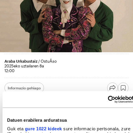
Araba Urkabustaiz
/ OstuÃ±o
2025eko uztailaren 8a
12:00
Informazio gehiago
Datuen erabilera arduratsua
Guk eta
gure 1022 kideek
sure informacio pertsonala, zure