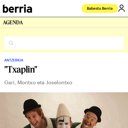
Babestu Berria
AGENDA
ANTZERKIA
"Txaplin"
Gari, Montxo eta Joselontxo