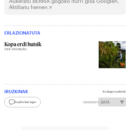
Aukeratu
BERRIA
gogoko iturri gisa Googlen.
Aktibatu hemen
ERLAZIONATUTA
Kopa erdi hutsik
IKER ARANBURU
IRUZKINAK
Ez dago iruzkinik
Iruzkin bat egin
ORDENATU