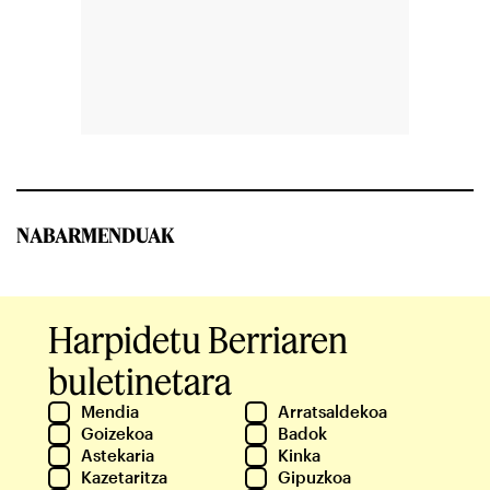
NABARMENDUAK
Harpidetu Berriaren
buletinetara
Mendia
Arratsaldekoa
Goizekoa
Badok
Astekaria
Kinka
Kazetaritza
Gipuzkoa