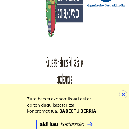
Zure babes ekonomikoari esker
egiten dugu kazetaritza
konprometitua.
BABESTU BERRIA