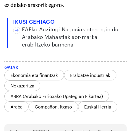
ez delako arazorik egon».
IKUSI GEHIAGO
EAEko Auzitegi Nagusiak eten egin du
Arabako Mahastiak sor-marka
erabiltzeko baimena
GAIAK
Ekonomia eta finantzak
Eraldatze industriak
Nekazaritza
ABRA (Arabako Errioxako Upategien Elkartea)
Araba
Compañon, Itxaso
Euskal Herria