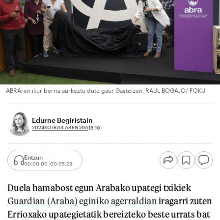
ABRAren ikur berria aurkeztu dute gaur Gasteizen. RAUL BOGAJO/ FOKU
Edurne Begiristain
2024KO IRAILAREN 26A
16:10
Entzun
00:00:00
00:05:29
Duela hamabost egun Arabako upategi txikiek
Guardian (Araba) eginiko agerraldian
iragarri zuten
Errioxako upategietatik bereizteko beste urrats bat