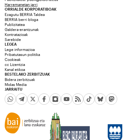
Harremanetan jarri
ORRIALDE KORPORATIBOAK
Ezagutu BERRIA Taldea
BERRIA berri bloga
Publizitatea
Galdera-erantzunak
Kontratazioak
Sarebide
LEGEA
Lege informazioa
Pribatutasun politika
Cookieak
cc Lizentzia
Kanal etikoa
BESTELAKO ZERBITZUAK
Bidera zerbitzuak
Midas Media
JARRAITU