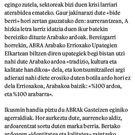
egingo zutela, sektoreak bizi duen krisi larriari
aterabidea emateko. Gaur jakinarazi dute «bide
berri» hori zertan gauzatuko den: aurrerantzean, A
hizkia letra larriz idatzia duen ikur batekin
bereiziko dituzte Arabako ardoak. Bereizgarri
horrekin, ABRA Arabako Errioxako Upategien
Elkartean biltzen diren upategiek begi bistan utzi
nahi dute Arabako ardoa «tradizio, kultura eta
kalitate handikoa» dela, eta kontsumitzaileei argi
adierazi nahi diete erosiko duten botila ardo hori ez
dela Errioxakoa, Arabakoa baizik: «%100 ardoa,
eta %100 arabarra».
Ikusmin handia piztu du ABRAk Gasteizen eginiko
agerraldiak. Hor aurkeztu dute, aurreneko aldiz,
ardoarentzat sortu duten marka berria. Bertako
ardoaren «identitatea eta kalitatea» zaintzeko