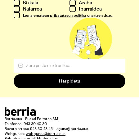
Bizkaia
Araba
Nafarroa
Iparraldea
Izena ematean
pribatutasun politika
onartzen duzu.
Berria.eus - Euskal Editorea SM
Telefonoa: 943 30 40 30
Bezero arreta: 943 30 43 45 | laguna@berria.eus
Webgunea:
webgunea@berria.eus
Publizitatea:
publi@bidera.eus