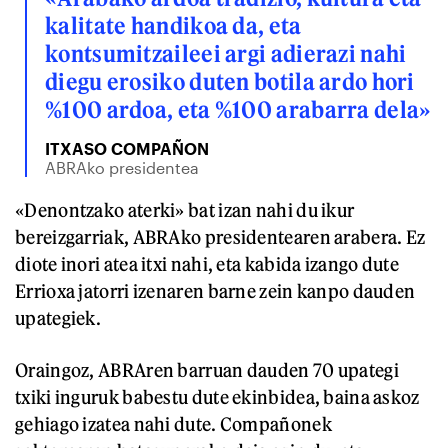
kalitate handikoa da, eta
kontsumitzaileei argi adierazi nahi
diegu erosiko duten botila ardo hori
%100 ardoa, eta %100 arabarra dela»
ITXASO COMPAÑON
ABRAko presidentea
«Denontzako aterki» bat izan nahi du ikur
bereizgarriak, ABRAko presidentearen arabera. Ez
diote inori atea itxi nahi, eta kabida izango dute
Errioxa jatorri izenaren barne zein kanpo dauden
upategiek.
Oraingoz, ABRAren barruan dauden 70 upategi
txiki inguruk babestu dute ekinbidea, baina askoz
gehiago izatea nahi dute. Compañonek