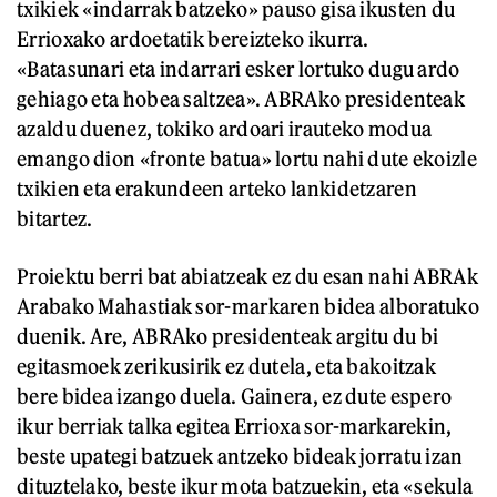
txikiek «indarrak batzeko» pauso gisa ikusten du
Errioxako ardoetatik bereizteko ikurra.
«Batasunari eta indarrari esker lortuko dugu ardo
gehiago eta hobea saltzea». ABRAko presidenteak
azaldu duenez, tokiko ardoari irauteko modua
emango dion «fronte batua» lortu nahi dute ekoizle
txikien eta erakundeen arteko lankidetzaren
bitartez.
Proiektu berri bat abiatzeak ez du esan nahi ABRAk
Arabako Mahastiak sor-markaren bidea alboratuko
duenik. Are, ABRAko presidenteak argitu du bi
egitasmoek zerikusirik ez dutela, eta bakoitzak
bere bidea izango duela. Gainera, ez dute espero
ikur berriak talka egitea Errioxa sor-markarekin,
beste upategi batzuek antzeko bideak jorratu izan
dituztelako, beste ikur mota batzuekin, eta «sekula