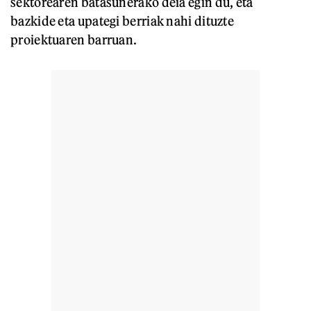
sektorearen batasunerako deia egin du, eta
bazkide eta upategi berriak nahi dituzte
proiektuaren barruan.