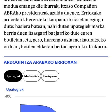
modua emango die ikurrak, Itxaso Compañon
ABRAko presidenteak azaldu duenez. Errioxako
ardoetatik bereizteko kanpaina bi fasetan egingo
dute: hasiera batean, nahi duten upategiek marka
berria duen itsasgarri bat jarriko dute euren
botiletan, eta, gero, hurrengo uzta merkaturatzeko
orduan, botilen etiketan bertan agertuko da ikurra.