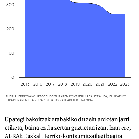
Upategi bakoitzak erabakiko du zein ardotan jarri
etiketa, baina ez du zertan guztietan izan. Izan ere,
ABRAk Euskal Herriko kontsumitzaileei begira