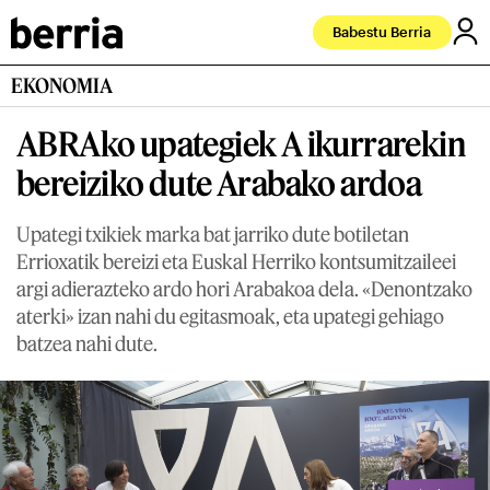
Babestu Berria
EKONOMIA
ABRAko upategiek A ikurrarekin
bereiziko dute Arabako ardoa
Upategi txikiek marka bat jarriko dute botiletan
Errioxatik bereizi eta Euskal Herriko kontsumitzaileei
argi adierazteko ardo hori Arabakoa dela. «Denontzako
aterki» izan nahi du egitasmoak, eta upategi gehiago
batzea nahi dute.