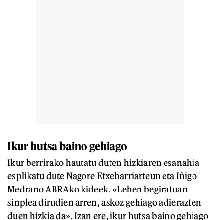
Ikur hutsa baino gehiago
Ikur berrirako hautatu duten hizkiaren esanahia
esplikatu dute Nagore Etxebarriarteun eta Iñigo
Medrano ABRAko kideek. «Lehen begiratuan
sinplea dirudien arren, askoz gehiago adierazten
duen hizkia da». Izan ere, ikur hutsa baino gehiago