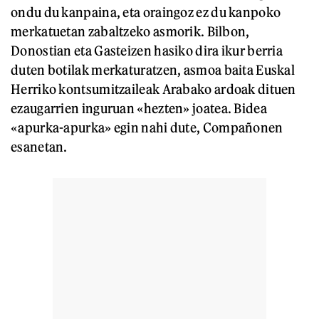
ondu du kanpaina, eta oraingoz ez du kanpoko
merkatuetan zabaltzeko asmorik. Bilbon,
Donostian eta Gasteizen hasiko dira ikur berria
duten botilak merkaturatzen, asmoa baita Euskal
Herriko kontsumitzaileak Arabako ardoak dituen
ezaugarrien inguruan «hezten» joatea. Bidea
«apurka-apurka» egin nahi dute, Compañonen
esanetan.