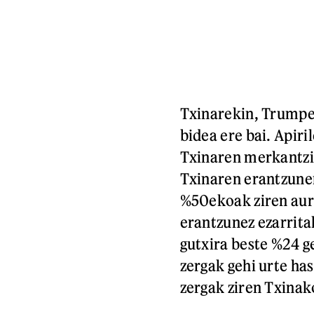
Txinarekin, Trumpen
bidea ere bai. Apir
Txinaren merkantzi
Txinaren erantzune
%50ekoak ziren aur
erantzunez ezarrita
gutxira beste %24 
zergak gehi urte ha
zergak ziren Txinak