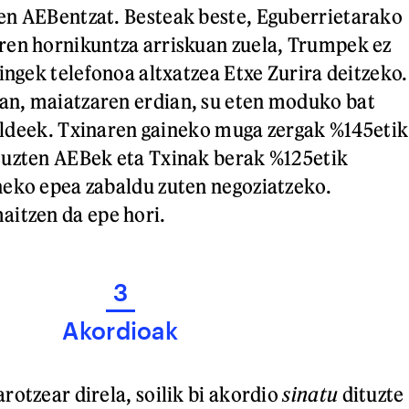
en AEBentzat. Besteak beste, Eguberrietarako
ren hornikuntza arriskuan zuela, Trumpek ez
ingek telefonoa altxatzea Etxe Zurira deitzeko.
n, maiatzaren erdian, su eten moduko bat
rialdeek. Txinaren gaineko muga zergak %145etik
tuzten AEBek eta Txinak berak %125etik
neko epea zabaldu zuten negoziatzeko.
aitzen da epe hori.
3
Akordioak
rotzear direla, soilik bi akordio
sinatu
dituzte