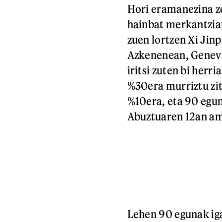
Hori eramanezina z
hainbat merkantzia
zuen lortzen Xi Jinp
Azkenenean, Geneva
iritsi zuten bi her
%30era murriztu zi
%10era, eta 90 egu
Abuztuaren 12an am
Lehen 90 egunak iga