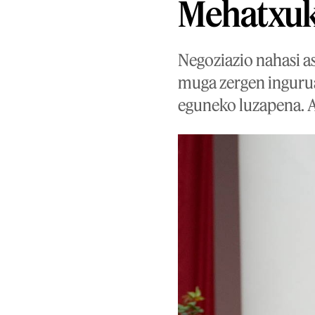
Mehatxuk
Negoziazio nahasi a
muga zergen inguru
eguneko luzapena. A