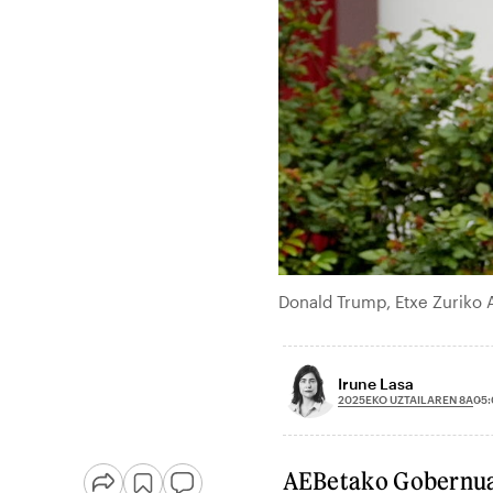
Donald Trump, Etxe Zuriko 
Irune Lasa
2025EKO UZTAILAREN 8A
05:
AEBetako Gobernuari