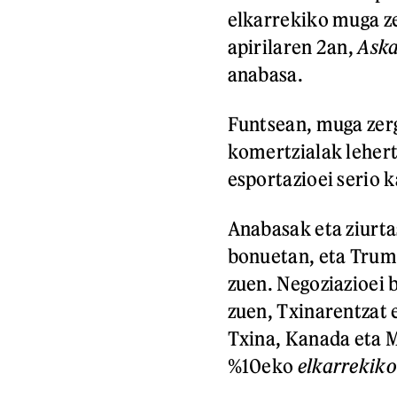
elkarrekiko muga z
apirilaren 2an,
Aska
anabasa.
Funtsean, muga zer
komertzialak lehert
esportazioei serio 
Anabasak eta ziurta
bonuetan, eta Trum
zuen. Negoziazioei 
zuen, Txinarentzat e
Txina, Kanada eta M
%10eko
elkarrekiko