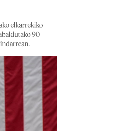
tako elkarrekiko
zabaldutako 90
 indarrean.