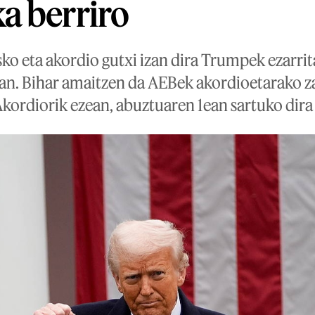
a berriro
sko eta akordio gutxi izan dira Trumpek ezarri
an. Bihar amaitzen da AEBek akordioetarako 
kordiorik ezean, abuztuaren 1ean sartuko dira