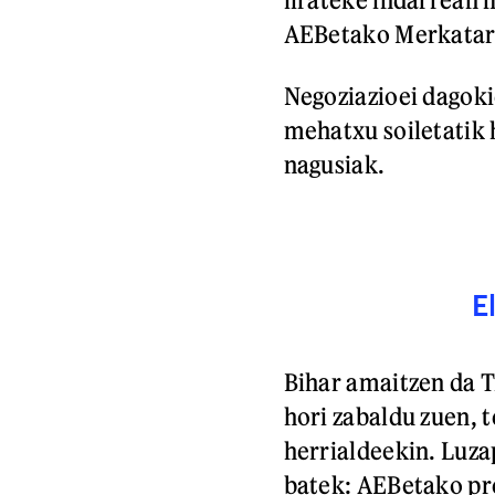
AEBetako Merkatari
Negoziazioei dagoki
mehatxu soiletatik 
nagusiak.
E
Bihar amaitzen da 
hori zabaldu zuen, 
herrialdeekin. Luza
batek: AEBetako pr