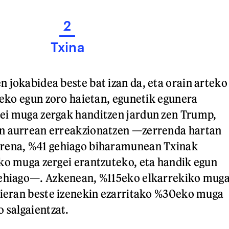
2
Txina
 jokabidea beste bat izan da, eta orain arteko
ileko egun zoro haietan, egunetik egunera
ei muga zergak handitzen jardun zen Trump,
n aurrean erreakzionatzen —zerrenda hartan
rena, %41 gehiago biharamunean Txinak
ko muga zergei erantzuteko, eta handik egun
gehiago—. Azkenean, %115eko elkarrekiko mug
sieran beste izenekin ezarritako %30eko muga
o salgaientzat.