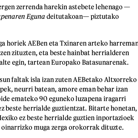
ergen zerrenda harekin astebete lehenago —
penaren Eguna
deitutakoan— piztutako
ga horiek AEBen eta Txinaren arteko harrema
zen zituzten, eta beste hainbat herrialderen
kalte egin, tartean Europako Batasunarenak.
sun faltak isla izan zuten AEBetako Altxorreko
pek, neurri batean, amore eman behar izan
bide emateko 90 eguneko luzapena iragarri
z beste herrialde guztientzat. Bitarte honetan,
exiko ez beste herrialde guztien inportazioek
oinarrizko muga zerga orokorrak dituzte.