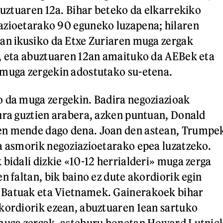
abuztuaren 12a. Bihar beteko da elkarrekiko
azioetarako 90 eguneko luzapena; hilaren
an ikusiko da Etxe Zuriaren muga zergak
, eta abuztuaren 12an amaituko da AEBek eta
 muga zergekin adostutako su-etena.
 da muga zergekin. Badira negoziazioak
ura guztien arabera, azken puntuan, Donald
n mende dago dena. Joan den astean, Trumpe
a asmorik negoziazioetarako epea luzatzeko.
 bidali dizkie «10-12 herrialderi» muga zerga
n faltan, bik baino ez dute akordiorik egin
Batuak eta Vietnamek. Gainerakoek bihar
kordiorik ezean, abuztuaren 1ean sartuko
 muga zergak, asteburu honetan Howard Lutnic