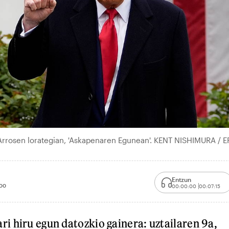
Arrosen lorategian, 'Askapenaren Egunean'. KENT NISHIMURA / E
Entzun
00
00:00:00
00:07:15
 hiru egun datozkio gainera: uztailaren 9a,