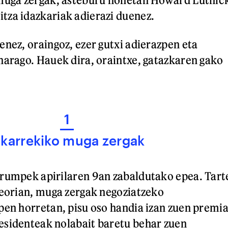
tza idazkariak adierazi duenez.
enez, oraingoz, ezer gutxi adierazpen eta
harago. Hauek dira, oraintxe, gatazkaren gako
1
lkarrekiko muga zergak
Trumpek apirilaren 9an zabaldutako epea. Tart
teorian, muga zergak negoziatzeko
pen horretan, pisu oso handia izan zuen premi
esidenteak nolabait baretu behar zuen