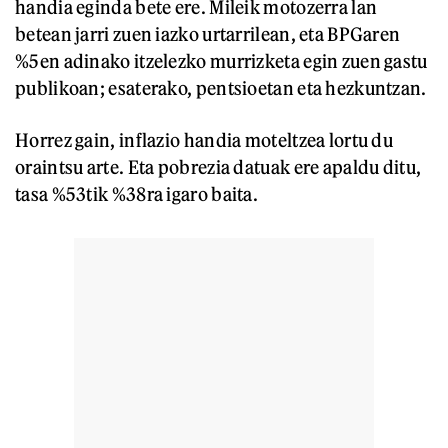
handia eginda bete ere. Mileik motozerra lan
betean jarri zuen iazko urtarrilean, eta BPGaren
%5en adinako itzelezko murrizketa egin zuen gastu
publikoan; esaterako, pentsioetan eta hezkuntzan.
Horrez gain, inflazio handia moteltzea lortu du
oraintsu arte. Eta pobrezia datuak ere apaldu ditu,
tasa %53tik %38ra igaro baita.