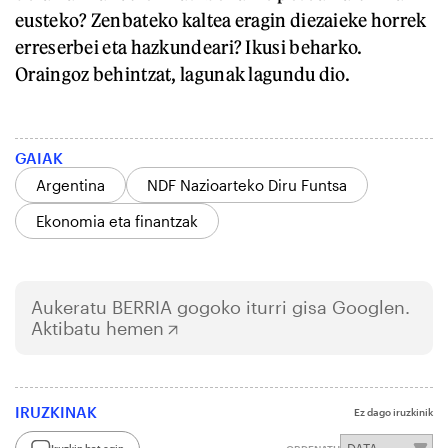
eusteko? Zenbateko kaltea eragin diezaieke horrek
erreserbei eta hazkundeari? Ikusi beharko.
Oraingoz behintzat, lagunak lagundu dio.
GAIAK
Argentina
NDF Nazioarteko Diru Funtsa
Ekonomia eta finantzak
Aukeratu
BERRIA
gogoko iturri gisa Googlen.
Aktibatu hemen
IRUZKINAK
Ez dago iruzkinik