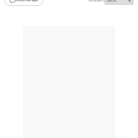
Iruzkin bat egin
ORDENATU