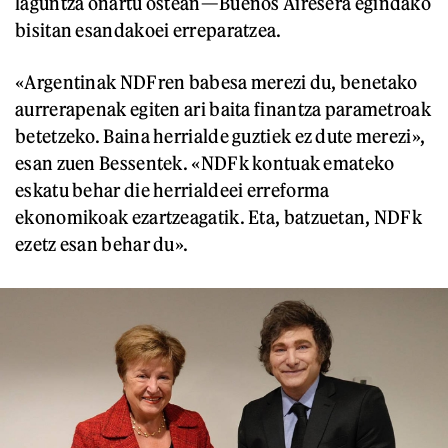
laguntza onartu ostean—Buenos Airesera egindako
bisitan esandakoei erreparatzea.
«Argentinak NDFren babesa merezi du, benetako
aurrerapenak egiten ari baita finantza parametroak
betetzeko. Baina herrialde guztiek ez dute merezi»,
esan zuen Bessentek. «NDFk kontuak emateko
eskatu behar die herrialdeei erreforma
ekonomikoak ezartzeagatik. Eta, batzuetan, NDFk
ezetz esan behar du».