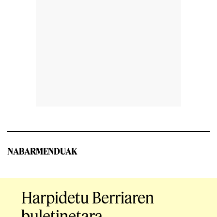
NABARMENDUAK
Harpidetu Berriaren
buletinetara