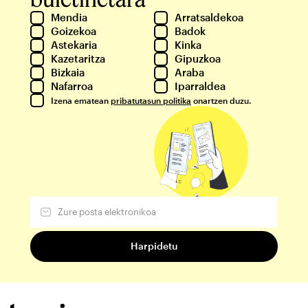
Mendia
Arratsaldekoa
Goizekoa
Badok
Astekaria
Kinka
Kazetaritza
Gipuzkoa
Bizkaia
Araba
Nafarroa
Iparraldea
Izena ematean
pribatutasun politika
onartzen duzu.