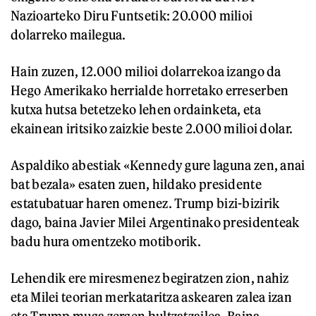
Nazioarteko Diru Funtsetik: 20.000 milioi
dolarreko mailegua.
Hain zuzen, 12.000 milioi dolarrekoa izango da
Hego Amerikako herrialde horretako erreserben
kutxa hutsa betetzeko lehen ordainketa, eta
ekainean iritsiko zaizkie beste 2.000 milioi dolar.
Aspaldiko abestiak «Kennedy gure laguna zen, anai
bat bezala» esaten zuen, hildako presidente
estatubatuar haren omenez. Trump bizi-bizirik
dago, baina Javier Milei Argentinako presidenteak
badu hura omentzeko motiborik.
Lehendik ere miresmenez begiratzen zion, nahiz
eta Milei teorian merkataritza askearen zalea izan
eta Trump muga zergen bultzatzailea. Baina