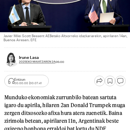
Javier Milei Scott Bessent AEBetako Altxorreko idazkariarekin, apirilaren 14an,
Buenos Airesen. EFE
Irune Lasa
2025EKO MAIATZAREN 2A
05:00
Entzun
00:00:00
00:07:41
Munduko ekonomiak zurrunbilo batean sartuta
igaro du apirila, hilaren 2an Donald Trumpek muga
zergen ditxosozko afixa hura atera zuenetik. Baina
zirimola betean, apirilaren 11n, Argentinak beste
oxigeno bonbona erraldoi bat lortu du NDF