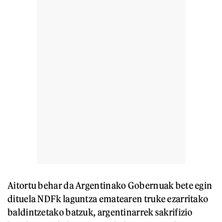
Aitortu behar da Argentinako Gobernuak bete egin
dituela NDFk laguntza ematearen truke ezarritako
baldintzetako batzuk, argentinarrek sakrifizio