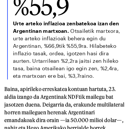
%55,9
Urte arteko inflazioa zenbatekoa izan den
Argentinan martxoan.
Otsailetik martxora,
urte arteko inflazioak behera egin du
Argentinan, %66,9tik %55,9ra. Hilabeteko
inflazio tasak, ordea, igotzen hasi dira
aurten. Urtarrilean %2,2ra jaitsi zen hileko
tasa, baina otsailean igo egin zen, %2,4ra,
eta martxoan ere bai, %3,7raino.
Baina, apirileko erreskatea kontuan hartuta, 23.
aldia izango da Argentinak NDFtik mailegu bat
jasotzen duena. Deigarria da, erakunde multilateral
horren maileguen herenak Argentinari
emandakoak dira orain —ia 50.000 milioi dolar—,
nahiz eta Hego Amerikako herrialde horrek