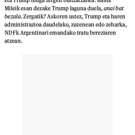
Mileik esan dezake Trump laguna duela,
anai bat
bezala
. Zergatik? Askoren ustez, Trump eta haren
administrazioa daudelako, zuzenean edo zeharka,
NDFk Argentinari emandako tratu bereziaren
atzean.