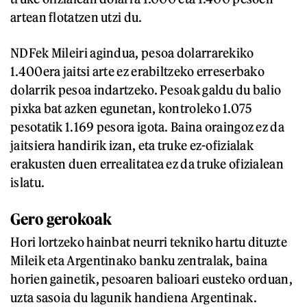
artean flotatzen utzi du.
NDFek Mileiri agindua, pesoa dolarrarekiko
1.400era jaitsi arte ez erabiltzeko erreserbako
dolarrik pesoa indartzeko. Pesoak galdu du balio
pixka bat azken egunetan, kontroleko 1.075
pesotatik 1.169 pesora igota. Baina oraingoz ez da
jaitsiera handirik izan, eta truke ez-ofizialak
erakusten duen errealitatea ez da truke ofizialean
islatu.
Gero gerokoak
Hori lortzeko hainbat neurri tekniko hartu dituzte
Mileik eta Argentinako banku zentralak, baina
horien gainetik, pesoaren balioari eusteko orduan,
uzta sasoia du lagunik handiena Argentinak.