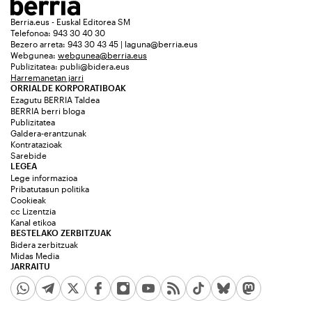
Berria.eus - Euskal Editorea SM
Telefonoa: 943 30 40 30
Bezero arreta: 943 30 43 45 | laguna@berria.eus
Webgunea:
webgunea@berria.eus
Publizitatea:
publi@bidera.eus
Harremanetan jarri
ORRIALDE KORPORATIBOAK
Ezagutu BERRIA Taldea
BERRIA berri bloga
Publizitatea
Galdera-erantzunak
Kontratazioak
Sarebide
LEGEA
Lege informazioa
Pribatutasun politika
Cookieak
cc Lizentzia
Kanal etikoa
BESTELAKO ZERBITZUAK
Bidera zerbitzuak
Midas Media
JARRAITU