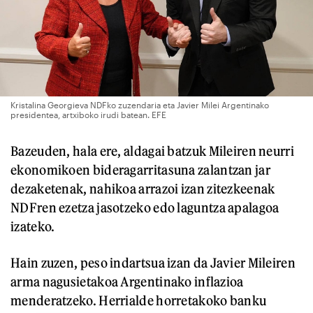
Kristalina Georgieva NDFko zuzendaria eta Javier Milei Argentinako
presidentea, artxiboko irudi batean. EFE
Bazeuden, hala ere, aldagai batzuk Mileiren neurri
ekonomikoen bideragarritasuna zalantzan jar
dezaketenak, nahikoa arrazoi izan zitezkeenak
NDFren ezetza jasotzeko edo laguntza apalagoa
izateko.
Hain zuzen, peso indartsua izan da Javier Mileiren
arma nagusietakoa Argentinako inflazioa
menderatzeko. Herrialde horretakoko banku