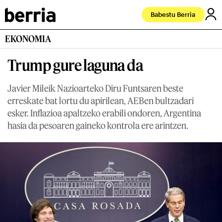
Babestu Berria
EKONOMIA
Trump gure laguna da
Javier Mileik Nazioarteko Diru Funtsaren beste
erreskate bat lortu du apirilean, AEBen bultzadari
esker. Inflazioa apaltzeko erabili ondoren, Argentina
hasia da pesoaren gaineko kontrola ere arintzen.