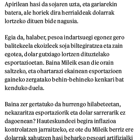
Apirilean hasi da sojaren uzta, eta gariarekin
batera, ale horiek dira herrialdeak dolarrak
lortzeko dituen bide nagusia.
Egia da, halaber, pesoa indartsuegi egonez gero
balitekeela ekoizleek soja biltegiratzea eta zain
egotea, dolar gutxiago lortzen dituztelako
esportazioetan. Baina Mileik esan die orain
saltzeko, eta ohartarazi ekainean esportazioen
gaineko zergatako behin-behineko kenkari bat
kenduko duela.
Baina zer gertatuko da hurrengo hilabeteetan,
nekazaritza esportaziorik eta dolar sarrerarik ez
dagoenean? Hauteskundeei begira inflazioa
kontrolatzen jarraitzeko, ez ote du Mileik berriz ere
dolarrak xahutzen hasi beharko pesoari artifizialki