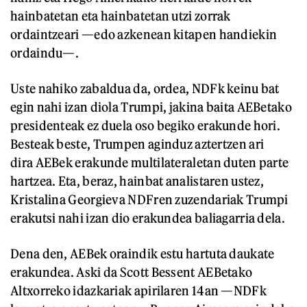
hainbatetan eta hainbatetan utzi zorrak
ordaintzeari —edo azkenean kitapen handiekin
ordaindu—.
Uste nahiko zabaldua da, ordea, NDFk keinu bat
egin nahi izan diola Trumpi, jakina baita AEBetako
presidenteak ez duela oso begiko erakunde hori.
Besteak beste, Trumpen aginduz aztertzen ari
dira AEBek erakunde multilateraletan duten parte
hartzea. Eta, beraz, hainbat analistaren ustez,
Kristalina Georgieva NDFren zuzendariak Trumpi
erakutsi nahi izan dio erakundea baliagarria dela.
Dena den, AEBek oraindik estu hartuta daukate
erakundea. Aski da Scott Bessent AEBetako
Altxorreko idazkariak apirilaren 14an —NDFk