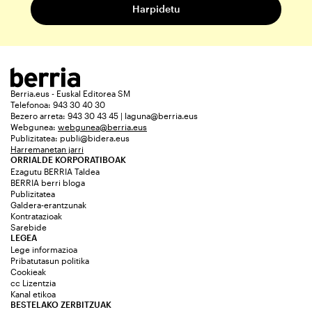
Berria.eus - Euskal Editorea SM
Telefonoa: 943 30 40 30
Bezero arreta: 943 30 43 45 | laguna@berria.eus
Webgunea:
webgunea@berria.eus
Publizitatea:
publi@bidera.eus
Harremanetan jarri
ORRIALDE KORPORATIBOAK
Ezagutu BERRIA Taldea
BERRIA berri bloga
Publizitatea
Galdera-erantzunak
Kontratazioak
Sarebide
LEGEA
Lege informazioa
Pribatutasun politika
Cookieak
cc Lizentzia
Kanal etikoa
BESTELAKO ZERBITZUAK