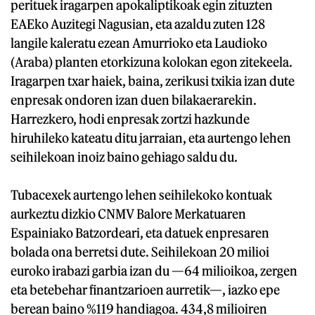
perituek iragarpen apokaliptikoak egin zituzten
EAEko Auzitegi Nagusian, eta azaldu zuten 128
langile kaleratu ezean Amurrioko eta Laudioko
(Araba) planten etorkizuna kolokan egon zitekeela.
Iragarpen txar haiek, baina, zerikusi txikia izan dute
enpresak ondoren izan duen bilakaerarekin.
Harrezkero, hodi enpresak zortzi hazkunde
hiruhileko kateatu ditu jarraian, eta aurtengo lehen
seihilekoan inoiz baino gehiago saldu du.
Tubacexek aurtengo lehen seihilekoko kontuak
aurkeztu dizkio CNMV Balore Merkatuaren
Espainiako Batzordeari, eta datuek enpresaren
bolada ona berretsi dute. Seihilekoan 20 milioi
euroko irabazi garbia izan du —64 milioikoa, zergen
eta betebehar finantzarioen aurretik—, iazko epe
berean baino %119 handiagoa. 434,8 milioiren