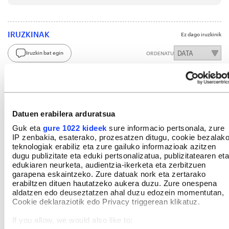
IRUZKINAK
Ez dago iruzkinik
Iruzkin bat egin
ORDENATU
Datuen erabilera arduratsua
Guk eta
gure 1022 kideek
sure informacio pertsonala, zure
IP zenbakia, esaterako, prozesatzen ditugu, cookie bezalak
teknologiak erabiliz eta zure gailuko informazioak azitzen
dugu publizitate eta eduki pertsonalizatua, publizitatearen eta
edukiaren neurketa, audientzia-ikerketa eta zerbitzuen
garapena eskaintzeko. Zure datuak nork eta zertarako
erabiltzen dituen hautatzeko aukera duzu. Zure onespena
aldatzen edo deuseztatzen ahal duzu edozein momentutan,
Cookie deklaraziotik edo Privacy triggerean klikatuz.
If you allow, we would also like to: