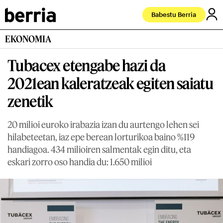
Babestu Berria
EKONOMIA
Tubacex etengabe hazi da
2021ean kaleratzeak egiten saiatu
zenetik
20 milioi euroko irabazia izan du aurtengo lehen sei
hilabeteetan, iaz epe berean lorturikoa baino %119
handiagoa. 434 milioiren salmentak egin ditu, eta
eskari zorro oso handia du: 1.650 milioi