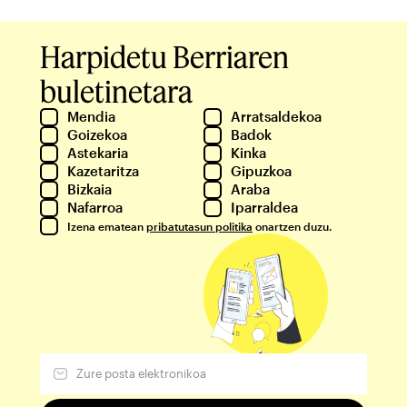
Harpidetu Berriaren
buletinetara
Mendia
Arratsaldekoa
Goizekoa
Badok
Astekaria
Kinka
Kazetaritza
Gipuzkoa
Bizkaia
Araba
Nafarroa
Iparraldea
Izena ematean
pribatutasun politika
onartzen duzu.