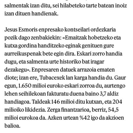
salmentak izan ditu, sei hilabeteko tarte batean inoiz
izan dituen handienak.
Jesus Esmoris enpresako kontseilari ordezkaria
pozik dago zenbakiekin: «Emaitzak hobetzeko eta
kutxa gordina handitzeko eginak genituen gure
aurreikuspenak bete egin dira. Eskari zorro handia
dugu, eta salmenta urte historiko bat iragar
dezakegu». Enpresaren datuek arrazoia ematen
diote; izan ere, Tubacexek lan karga handia du. Gaur
egun, 1.650 milioi euroko eskari zorroa du, aurtengo
lehen seihilekoan fakturatu duena baino 3,7 aldiz
handiagoa. Taldeak 146 milioi ditu kutxan, eta 204
milioiko likidezia. Zerga finantzarioa, berriz, 54,5
milioi eurokoa da. Azken urtean %42 igo da akzioen
balioa.