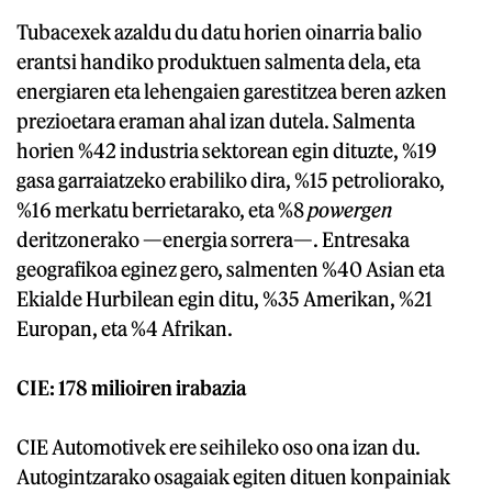
Tubacexek azaldu du datu horien oinarria balio
erantsi handiko produktuen salmenta dela, eta
energiaren eta lehengaien garestitzea beren azken
prezioetara eraman ahal izan dutela. Salmenta
horien %42 industria sektorean egin dituzte, %19
gasa garraiatzeko erabiliko dira, %15 petroliorako,
%16 merkatu berrietarako, eta %8
powergen
deritzonerako —energia sorrera—. Entresaka
geografikoa eginez gero, salmenten %40 Asian eta
Ekialde Hurbilean egin ditu, %35 Amerikan, %21
Europan, eta %4 Afrikan.
CIE: 178 milioiren irabazia
CIE Automotivek ere seihileko oso ona izan du.
Autogintzarako osagaiak egiten dituen konpainiak