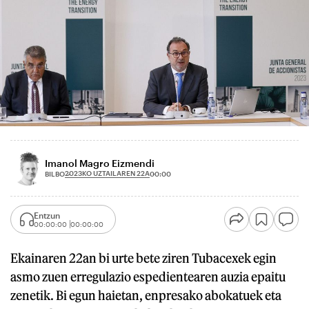
Imanol Magro Eizmendi
2023KO UZTAILAREN 22A
BILBO
00:00
Entzun
00:00:00
00:00:00
Ekainaren 22an bi urte bete ziren Tubacexek egin
asmo zuen erregulazio espedientearen auzia epaitu
zenetik. Bi egun haietan, enpresako abokatuek eta