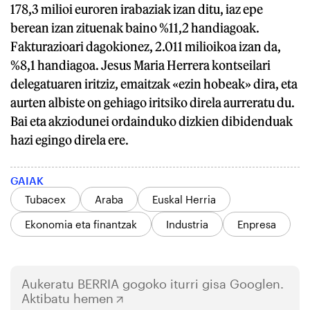
178,3 milioi euroren irabaziak izan ditu, iaz epe
berean izan zituenak baino %11,2 handiagoak.
Fakturazioari dagokionez, 2.011 milioikoa izan da,
%8,1 handiagoa. Jesus Maria Herrera kontseilari
delegatuaren iritziz, emaitzak «ezin hobeak» dira, eta
aurten albiste on gehiago iritsiko direla aurreratu du.
Bai eta akziodunei ordainduko dizkien dibidenduak
hazi egingo direla ere.
GAIAK
Tubacex
Araba
Euskal Herria
Ekonomia eta finantzak
Industria
Enpresa
Aukeratu
BERRIA
gogoko iturri gisa Googlen.
Aktibatu hemen