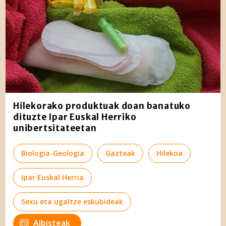
Hilekorako produktuak doan banatuko
dituzte Ipar Euskal Herriko
unibertsitateetan
Biologia-Geologia
Gazteak
Hilekoa
Ipar Euskal Herria
Sexu eta ugaltze eskubideak
Albisteak