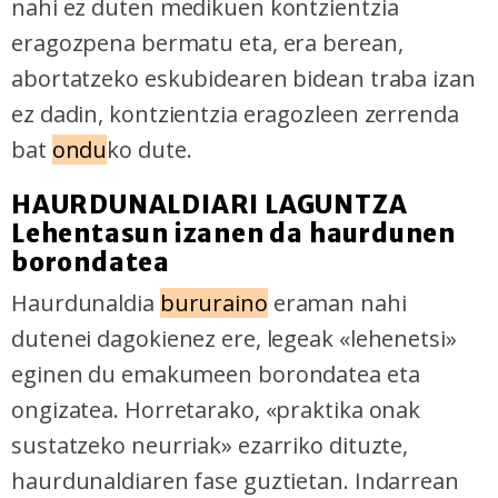
nahi ez duten medikuen kontzientzia
eragozpena bermatu eta, era berean,
abortatzeko eskubidearen bidean traba izan
ez dadin, kontzientzia eragozleen zerrenda
bat
ondu
ko dute.
HAURDUNALDIARI LAGUNTZA
Lehentasun izanen da haurdunen
borondatea
Haurdunaldia
bururaino
eraman nahi
dutenei dagokienez ere, legeak «lehenetsi»
eginen du emakumeen borondatea eta
ongizatea. Horretarako, «praktika onak
sustatzeko neurriak» ezarriko dituzte,
haurdunaldiaren fase guztietan. Indarrean