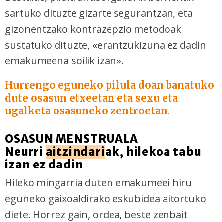
sartuko dituzte gizarte segurantzan, eta
gizonentzako kontrazepzio metodoak
sustatuko dituzte, «erantzukizuna ez dadin
emakumeena soilik izan».
Hurrengo eguneko pilula doan banatuko
dute osasun etxeetan eta sexu eta
ugalketa osasuneko zentroetan.
OSASUN MENSTRUALA
Neurri
aitzindari
ak, hilekoa tabu
izan ez dadin
Hileko mingarria duten emakumeei hiru
eguneko gaixoaldirako eskubidea aitortuko
diete. Horrez gain, ordea, beste zenbait