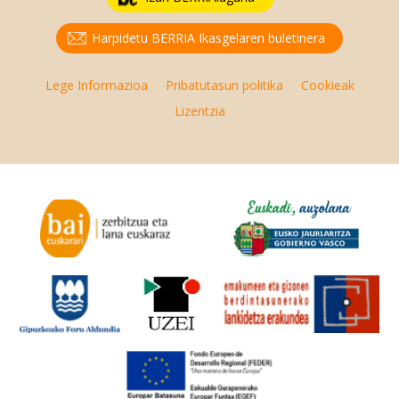
Harpidetu BERRIA Ikasgelaren buletinera
Lege Informazioa
Pribatutasun politika
Cookieak
Lizentzia