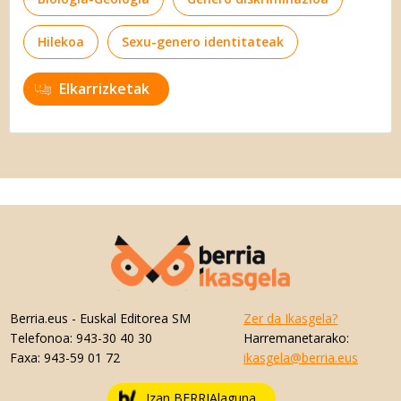
Hilekoa
Sexu-genero identitateak
Elkarrizketak
Berria.eus
- Euskal Editorea SM
Zer da Ikasgela?
Telefonoa:
943-30 40 30
Harremanetarako:
Faxa:
943-59 01 72
ikasgela@berria.eus
Izan BERRIAlaguna