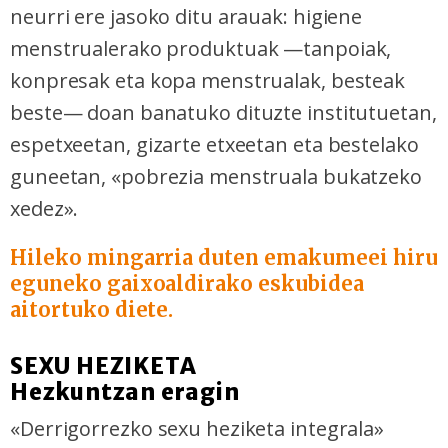
neurri ere jasoko ditu arauak: higiene
menstrualerako produktuak —tanpoiak,
konpresak eta kopa menstrualak, besteak
beste— doan banatuko dituzte institutuetan,
espetxeetan, gizarte etxeetan eta bestelako
guneetan, «pobrezia menstruala bukatzeko
xedez».
Hileko mingarria duten emakumeei hiru
eguneko gaixoaldirako eskubidea
aitortuko diete.
SEXU HEZIKETA
Hezkuntzan eragin
«Derrigorrezko sexu heziketa integrala»