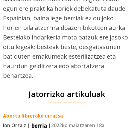
egun ere praktika horiek debekatuta daude
Espainian, baina lege berriak ez du joko
horien bila atzerrira doazen bikoteen aurka.
Bestelako indarkeria mota batzuk ere jasoko
ditu legeak; besteak beste, desgaitasunen
bat duten emakumeak esterilizatzea eta
haurdun gelditzera edo abortatzera
behartzea.
Jatorrizko artikuluak
Abortu librerako urratsa
Ion Orzaiz |
|
2022ko maiatzaren 18a