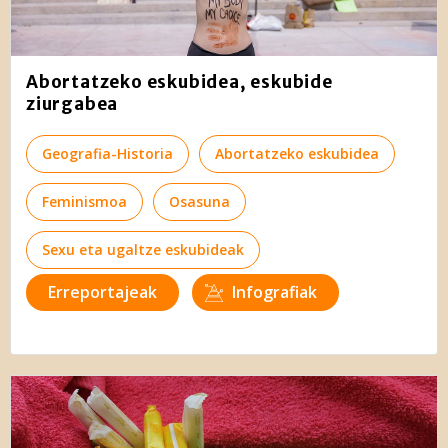
Abortatzeko eskubidea, eskubide
ziurgabea
Geografia-Historia
Abortatzeko eskubidea
Feminismoa
Osasuna
Sexu eta ugaltze eskubideak
Erreportajeak
Infografiak