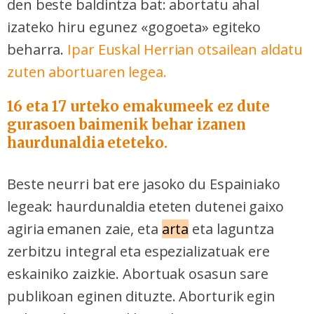
den beste baldintza bat: abortatu ahal
izateko hiru egunez «gogoeta» egiteko
beharra.
Ipar Euskal Herrian otsailean aldatu
zuten abortuaren legea.
16 eta 17 urteko emakumeek ez dute
gurasoen baimenik behar izanen
haurdunaldia eteteko.
Beste neurri bat ere jasoko du Espainiako
legeak: haurdunaldia eteten dutenei gaixo
agiria emanen zaie, eta
arta
eta laguntza
zerbitzu integral eta espezializatuak ere
eskainiko zaizkie. Abortuak osasun sare
publikoan eginen dituzte. Aborturik egin