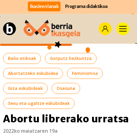
Ikasleen lanak
Programa didaktikoa
Balio etikoak
Gorputz hezkuntza
Abortatzeko eskubidea
Feminismoa
Giza eskubideak
Osasuna
Sexu eta ugaltze eskubideak
Abortu librerako urratsa
2022ko maiatzaren 19a