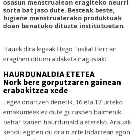
osasun menstrualean eragiteko neurri
sorta bat jaso dute. Besteak beste,
higiene menstrualerako produktuak
doan banatuko dituzte institutuetan.
Hauek dira legeak Hego Euskal Herrian
eraginen dituen aldaketa nagusiak:
HAURDUNALDIA ETETEA
Nork bere gorputzaren gainean
erabakitzea xede
Legea onartzen denetik, 16 eta 17 urteko
emakumeek ez dute gurasoen baimenik
behar izanen haurdunaldia eteteko. Arauak
kendu eginen du orain arte indarrean egon