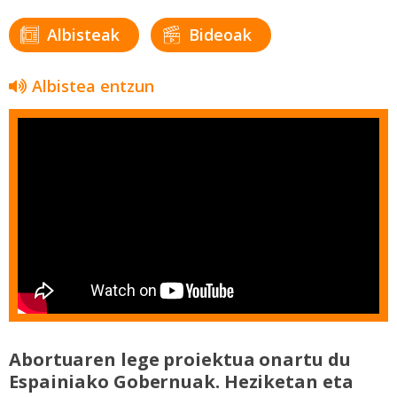
Albisteak
Bideoak
Albistea entzun
Abortuaren lege proiektua onartu du
Espainiako Gobernuak. Heziketan eta