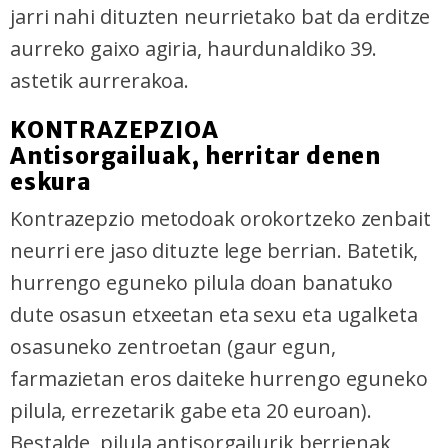
jarri nahi dituzten neurrietako bat da erditze
aurreko gaixo agiria, haurdunaldiko 39.
astetik aurrerakoa.
KONTRAZEPZIOA
Antisorgailuak, herritar denen
eskura
Kontrazepzio metodoak orokortzeko zenbait
neurri ere jaso dituzte lege berrian. Batetik,
hurrengo eguneko pilula doan banatuko
dute osasun etxeetan eta sexu eta ugalketa
osasuneko zentroetan (gaur egun,
farmazietan eros daiteke hurrengo eguneko
pilula, errezetarik gabe eta 20 euroan).
Bestalde, pilula antisorgailurik berrienak