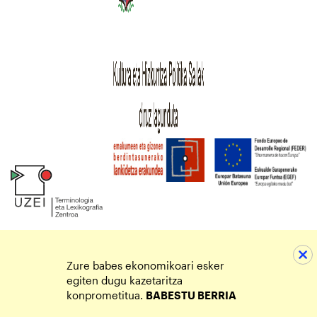
Zure babes ekonomikoari esker
egiten dugu kazetaritza
konprometitua.
BABESTU BERRIA