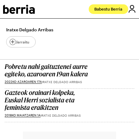
Babestu Berria
Iratxe Delgado Arribas
Jarraitu
Pobretu nahi gaituztenei aurre
egiteko, azaroaren 19an kalera
2022KO AZAROAREN 17A
IRATXE DELGADO ARRIBAS
Gazteok orainari kolpeka,
Euskal Herri sozialista eta
feminista eraikitzen
2018KO MAIATZAREN 1A
IRATXE DELGADO ARRIBAS