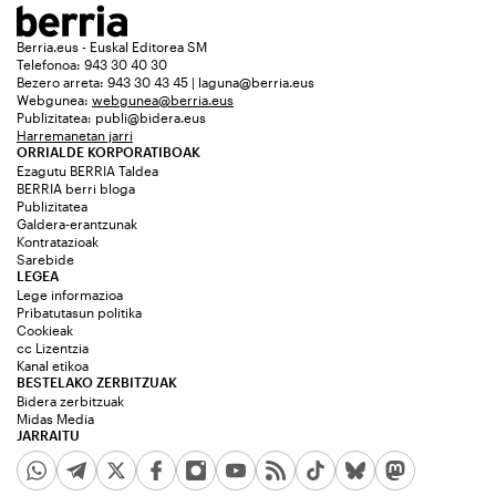
Berria.eus - Euskal Editorea SM
Telefonoa: 943 30 40 30
Bezero arreta: 943 30 43 45 | laguna@berria.eus
Webgunea:
webgunea@berria.eus
Publizitatea:
publi@bidera.eus
Harremanetan jarri
ORRIALDE KORPORATIBOAK
Ezagutu BERRIA Taldea
BERRIA berri bloga
Publizitatea
Galdera-erantzunak
Kontratazioak
Sarebide
LEGEA
Lege informazioa
Pribatutasun politika
Cookieak
cc Lizentzia
Kanal etikoa
BESTELAKO ZERBITZUAK
Bidera zerbitzuak
Midas Media
JARRAITU