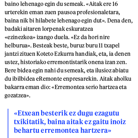
baino lehenago egin du semeak. «Aitak ere 16
urterekin eman zuen pausoa profesionaletara,
baina nik bi hilabete lehenago egin dut». Dena den,
badaki aitaren lorpenak eskuratzea
«ezinezkoa» izango duela. «Ez da hori nire
helburua». Besteak beste, buruz buru 11 txapel
jantzi zituen Koteto Ezkurra handiak, eta, ia denen
ustez, historiako erremontistarik onena izan zen.
Bere bidea egin nahi du semeak, eta ilusioz abiatu
du ibilbidea eRemonte enpresarekin. Aitak aholku
bakarra eman dio: «Erremontea serio hartzea eta
gozatzea».
«Etxean besterik ez dugu ezagutu
txikitatik, baina aitak ez gaitu inoiz
behartu erremontea hartzera»