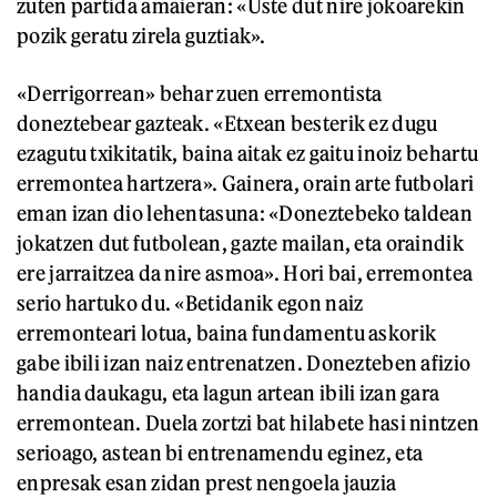
zuten partida amaieran: «Uste dut nire jokoarekin
pozik geratu zirela guztiak».
«Derrigorrean» behar zuen erremontista
doneztebear gazteak. «Etxean besterik ez dugu
ezagutu txikitatik, baina aitak ez gaitu inoiz behartu
erremontea hartzera». Gainera, orain arte futbolari
eman izan dio lehentasuna: «Doneztebeko taldean
jokatzen dut futbolean, gazte mailan, eta oraindik
ere jarraitzea da nire asmoa». Hori bai, erremontea
serio hartuko du. «Betidanik egon naiz
erremonteari lotua, baina fundamentu askorik
gabe ibili izan naiz entrenatzen. Donezteben afizio
handia daukagu, eta lagun artean ibili izan gara
erremontean. Duela zortzi bat hilabete hasi nintzen
serioago, astean bi entrenamendu eginez, eta
enpresak esan zidan prest nengoela jauzia