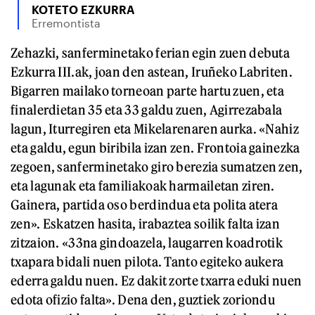
KOTETO EZKURRA
Erremontista
Zehazki, sanferminetako ferian egin zuen debuta
Ezkurra III.ak, joan den astean, Iruñeko Labriten.
Bigarren mailako torneoan parte hartu zuen, eta
finalerdietan 35 eta 33 galdu zuen, Agirrezabala
lagun, Iturregiren eta Mikelarenaren aurka. «Nahiz
eta galdu, egun biribila izan zen. Frontoia gainezka
zegoen, sanferminetako giro berezia sumatzen zen,
eta lagunak eta familiakoak harmailetan ziren.
Gainera, partida oso berdindua eta polita atera
zen». Eskatzen hasita, irabaztea soilik falta izan
zitzaion. «33na gindoazela, laugarren koadrotik
txapara bidali nuen pilota. Tanto egiteko aukera
ederra galdu nuen. Ez dakit zorte txarra eduki nuen
edota ofizio falta». Dena den, guztiek zoriondu