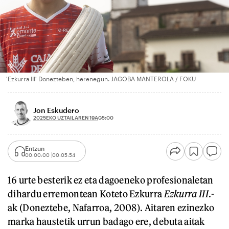
'Ezkurra III' Donezteben, herenegun. JAGOBA MANTEROLA / FOKU
Jon Eskudero
2025EKO UZTAILAREN 19A
05:00
Entzun
00:00:00
00:05:54
16 urte besterik ez eta dagoeneko profesionaletan
dihardu erremontean Koteto Ezkurra
Ezkurra III
.-
ak (Doneztebe, Nafarroa, 2008). Aitaren ezinezko
marka haustetik urrun badago ere, debuta aitak