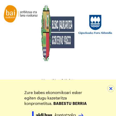
Zure babes ekonomikoari esker
egiten dugu kazetaritza
konprometitua.
BABESTU
BERRIA