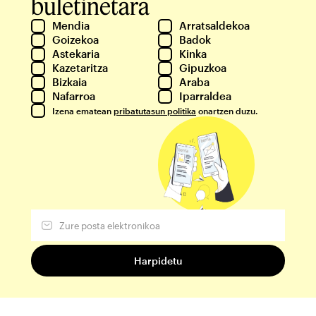
buletinetara
Mendia
Arratsaldekoa
Goizekoa
Badok
Astekaria
Kinka
Kazetaritza
Gipuzkoa
Bizkaia
Araba
Nafarroa
Iparraldea
Izena ematean
pribatutasun politika
onartzen duzu.