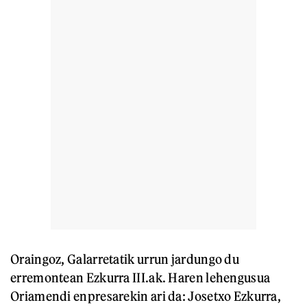
Oraingoz, Galarretatik urrun jardungo du
erremontean Ezkurra III.ak. Haren lehengusua
Oriamendi enpresarekin ari da: Josetxo Ezkurra,