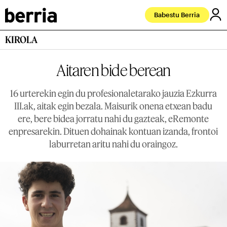
Babestu Berria
KIROLA
Aitaren bide berean
16 urterekin egin du profesionaletarako jauzia Ezkurra
III.ak, aitak egin bezala. Maisurik onena etxean badu
ere, bere bidea jorratu nahi du gazteak, eRemonte
enpresarekin. Dituen dohainak kontuan izanda, frontoi
laburretan aritu nahi du oraingoz.