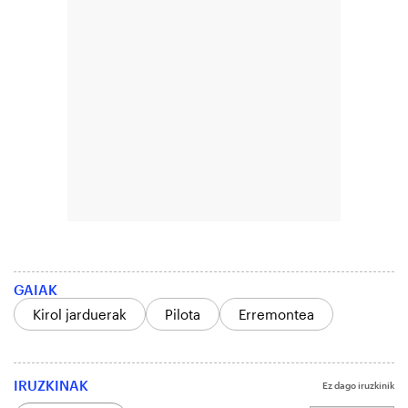
GAIAK
Kirol jarduerak
Pilota
Erremontea
IRUZKINAK
Ez dago iruzkinik