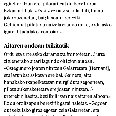
egiteko». Izan ere, pilotaritzat du bere burua
Ezkurra III.ak. «Eskuz ez naiz sekula ibili, baina
joko zuzenetan, bai; laxoan, bereziki.
Gehienbat pilotaria naizela esango nuke, ordu asko
igaro ditudalako frontoian».
Aitaren ondoan txikitatik
Ordu eta urte asko daramatza frontoietan. 3 urte
zituenerako aitari lagundu ohi zion autoan.
«Ostegunero joaten nintzen Galarretara [Hernani],
eta larunbat askotan ere bai. Gainera, aita
banakako txapelketetan murgilduta zegoenean,
pilota aukeraketetara ere joaten nintzen. 3
urterekin hasita, beti ibili izan naiz aitaren alboan».
Ez du oroitzapen berezirik garai haietaz. «Gogoan
dut sekulako giroa egoten zela Galarretan, eta