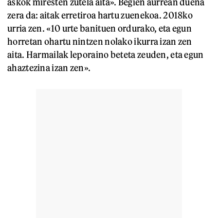
askok miresten zutela aita». Begien aurrean duena
zera da: aitak erretiroa hartu zuenekoa. 2018ko
urria zen. «10 urte banituen ordurako, eta egun
horretan ohartu nintzen nolako ikurra izan zen
aita. Harmailak leporaino beteta zeuden, eta egun
ahaztezina izan zen».