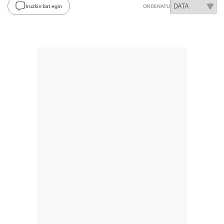
Iruzkin bat egin
ORDENATU