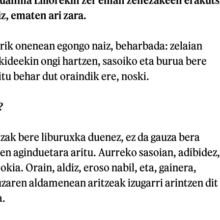
z, ematen ari zara.
irik onenean egongo naiz, beharbada: zelaian
kideekin ongi hartzen, sasoiko eta burua bere
itu behar dut oraindik ere, noski.
?
zak bere liburuxka duenez, ez da gauza bera
en aginduetara aritu. Aurreko sasoian, adibidez,
okia. Orain, aldiz, eroso nabil, eta, gainera,
zaren aldamenean aritzeak izugarri arintzen dit
a.