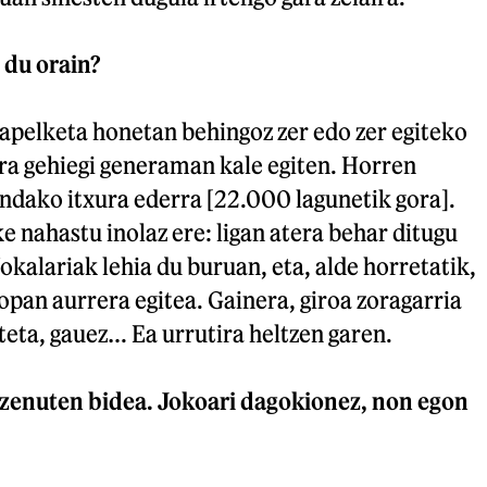
 du orain?
apelketa honetan behingoz zer edo zer egiteko
ra gehiegi generaman kale egiten. Horren
ndako itxura ederra [22.000 lagunetik gora].
ke nahastu inolaz ere: ligan atera behar ditugu
okalariak lehia du buruan, eta, alde horretatik,
pan aurrera egitea. Gainera, giroa zoragarria
teta, gauez… Ea urrutira heltzen garen.
enuten bidea. Jokoari dagokionez, non egon