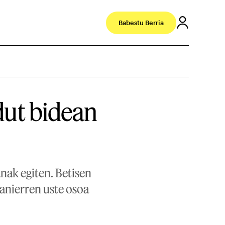
Babestu Berria
 dut bidean
anak egiten. Betisen
tanierren uste osoa