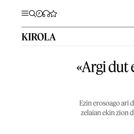
KIROLA
«Argi dut 
Ezin erosoago ari d
zelaian ekin zion 