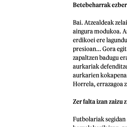
Betebeharrak ezberd
Bai. Atzealdeak zela
aingura modukoa. Ask
erdikoei ere lagundu
presioan… Gora egit
zapaltzen badugu era
aurkariak defenditze
aurkarien kokapena i
Horrela, errazagoa z
Zer falta izan zaizu 
Futbolariak segidan 