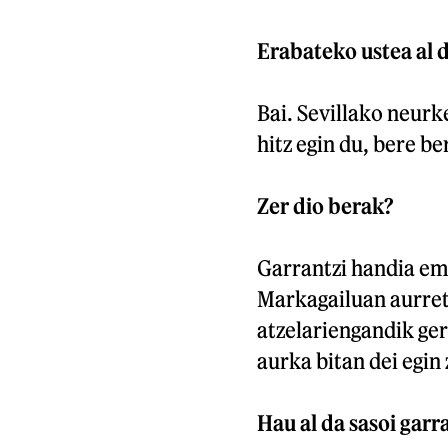
Erabateko ustea al 
Bai. Sevillako neurk
hitz egin du, bere b
Zer dio berak?
Garrantzi handia em
Markagailuan aurreti
atzelariengandik ge
aurka bitan dei egi
Hau al da sasoi garr