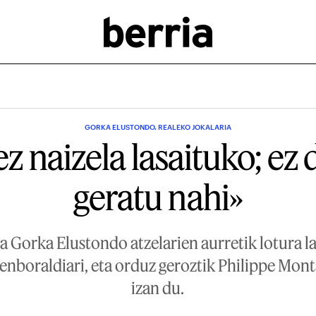
GORKA ELUSTONDO. REALEKO JOKALARIA
ez naizela lasaituko; ez
geratu nahi»
a Gorka Elustondo atzelarien aurretik lotura l
denboraldiari, eta orduz geroztik Philippe Mon
izan du.