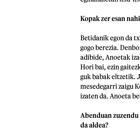
Kopak zer esan nahi
Betidanik egon da tx
gogo berezia. Denbo
adibide, Anoetak iza
Hori bai, ezin gaitez
guk babak eltzetik. J
mesedegarri zaigu Ko
izaten da. Anoeta be
Abenduan zuzendu z
da aldea?