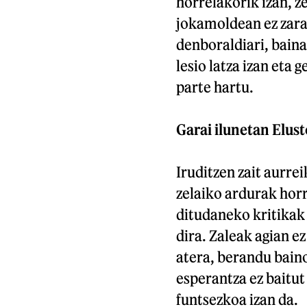
horrelakorik izan, z
jokamoldean ez zara 
denboraldiari, baina
lesio latza izan eta
parte hartu.
Garai ilunetan Elus
Iruditzen zait aurrei
zelaiko ardurak hor
ditudaneko kritikak
dira. Zaleak agian ez
atera, berandu bain
esperantza ez baitut
funtsezkoa izan da.