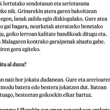
k lortutako sendotasun eta seriotasuna
e nik. Grinarekin atera garen bakoitzean
 egon, lanak zaildu egin dizkiogulako. Gure atea
 gai bagara, neurketak ateratzeko benetako
u, goiko lerroan kalitate handikoak ditugu eta.
ta Malagaren kontrako garaipenak ahaztu gabe.
iren gora egiteko.
tu al duzu?
zan naiz hor jokatu dudanean. Gure eta arerioare
 modu batera edo bestera jokatzen dut. Batean
tuago, besteetan goikoekin elkar hartuz.
uanma Lillorekin zer eman zenezakeen erakuts