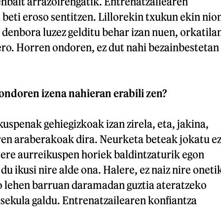
enbait arrazoirengatik. Entrenatzailearen
beti eroso sentitzen. Lillorekin txukun ekin nio
 denbora luzez gelditu behar izan nuen, orkatila
 gero. Horren ondoren, ez dut nahi bezainbestetan
tondoren izena nahieran erabili zen?
kuspenak gehiegizkoak izan zirela, eta, jakina,
ren araberakoak dira. Neurketa beteak jokatu e
 ere aurreikuspen horiek baldintzaturik egon
 du ikusi nire alde ona. Halere, ez naiz nire oneti
o lehen barruan daramadan guztia ateratzeko
 sekula galdu. Entrenatzailearen konfiantza