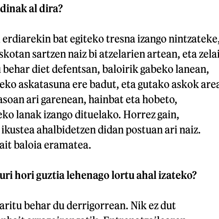
inak al dira?
i erdiarekin bat egiteko tresna izango nintzateke
otan sartzen naiz bi atzelarien artean, eta zela
 behar diet defentsan, baloirik gabeko lanean,
eko askatasuna ere badut, eta gutako askok are
soan ari garenean, hainbat eta hobeto,
ko lanak izango dituelako. Horrez gain,
kustea ahalbidetzen didan postuan ari naiz.
ait baloia eramatea.
zuri hori guztia lehenago lortu ahal izateko?
aritu behar du derrigorrean. Nik ez dut