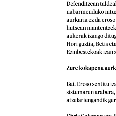
Defenditzean taldea
nabarmenduko nituzk
aurkaria ez da eroso
hutsean mantentzeko
aukerak izango ditug
Hori guztia, Betis e
Ezinbestekoak izan z
Zure kokapena aurki
Bai. Eroso sentitu i
sistemaren arabera,
atzelariengandik ger
Chris Coleman eta J