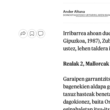
Ander Altuna
2012KO URTARRILAREN 6A
DONOSTIA
0
Irribarrea ahoan due
Gipuzkoa, 1987), Zu
ustez, lehen taldera i
Realak 2, Mallorcak
Garaipen garrantzits
bagenekien aldapa go
taxuz hasteak beneta
dagokionez, baita O
eginahaletan itsu-its