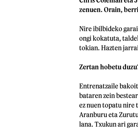
zenuen. Orain, berri
Nire ibilbideko gara
ongi kokatuta, talde
tokian. Hazten jarra
Zertan hobetu duzu
Entrenatzaile bakoit
bataren zein bestear
ez nuen topatu nire t
Aranburu eta Zurutu
lana. Txukun ari gar