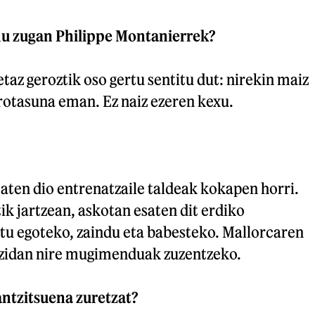
du zugan Philippe Montanierrek?
etaz geroztik oso gertu sentitu dut: nirekin maiz
erotasuna eman. Ez naiz ezeren kexu.
aten dio entrenatzaile taldeak kokapen horri.
k jartzean, askotan esaten dit erdiko
rtu egoteko, zaindu eta babesteko. Mallorcaren
n zidan nire mugimenduak zuzentzeko.
antzitsuena zuretzat?