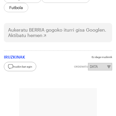
Futbola
Aukeratu
BERRIA
gogoko iturri gisa Googlen.
Aktibatu hemen
IRUZKINAK
Ez dago iruzkinik
Iruzkin bat egin
ORDENATU