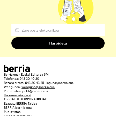
Berria.eus - Euskal Editorea SM
Telefonoa: 943 30 40 30
Bezero arreta: 943 30 43 45 | laguna@berria.eus
Webgunea:
webgunea@berria.eus
Publizitatea:
publi@bidera.eus
Harremanetan jarri
ORRIALDE KORPORATIBOAK
Ezagutu BERRIA Taldea
BERRIA berri bloga
Publizitatea
Galdera-erantzunak