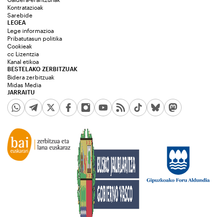
Kontratazioak
Sarebide
LEGEA
Lege informazioa
Pribatutasun politika
Cookieak
cc Lizentzia
Kanal etikoa
BESTELAKO ZERBITZUAK
Bidera zerbitzuak
Midas Media
JARRAITU