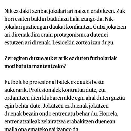
Nik ez dakit zenbat jokalari ari naizen erabiltzen. Zuk
hori esaten baldin badidazu hala izango da. Nik
jokalari guztiengan daukat konfiantza. Gutxi jokatzen
ari direnak dira orain protagonismoa dutenei
estutzen ari direnak. Lesioekin zortea izan dugu.
Zer egiten duzue aukerarik ez duten futbolariak
motibatuta mantentzeko?
Futboleko profesional batek ez dauka beste
aukerarik. Profesionalek kontratua dute, eta
ordaintzen dien klubaren alde egin ahal duten guztia
egin behar dute. Jokatzen ez duenak jokatzen
duenak bezain ondo entrenatu behar du. Horrela,
entrenatzaileak zelairatzea erabakitzen duenean
maila ona emateko gai izango da.