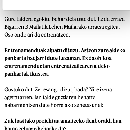
duzu deialdian sartu.
Gure taldera egokitu behar dela uste dut. Ez da erraza
Bigarren B Mailatik Lehen Mailarako urratsa egitea.
Oso ondo ari da entrenatzen.
Entrenamenduak aipatu dituzu. Asteon zure aldeko
pankarta bat jarri dute Lezaman. Ez da ohikoa
entrenamenduetan entrenatzailearen aldeko
pankartak ikustea.
Gustuko dut. Zer esango dizut, bada? Nire izena
agertu arren, lan talde guztiaren beharra
nabarmentzen dute horrelako xehetasunek.
Zuk hasitako proiektua amaitzeko denboraldi hau
baino gehiago beharko da?