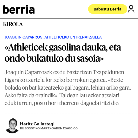
Babestu Berria
KIROLA
JOAQUIN CAPARROS. ATHLETICEKO ENTRENATZAILEA
«Athleticek gasolina dauka, eta
ondo bukatuko du sasoia»
Joaquin Caparrosek ez du baztertzen Txapeldunen
Ligarako txartela lortzeko borrokan egotea. «Beste
bolada on bat kateatzeko gai bagara, lehian ariko gara.
Asko falta da oraindik». Taldean lau ezker atzelari
eduki arren, postu hori «herren» dagoela iritzi dio.
Haritz Gallastegi
2011KO MARTXOAREN 12A
BILBO
00:00