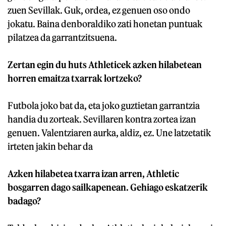
zuen Sevillak. Guk, ordea, ez genuen oso ondo
jokatu. Baina denboraldiko zati honetan puntuak
pilatzea da garrantzitsuena.
Zertan egin du huts Athleticek azken hilabetean
horren emaitza txarrak lortzeko?
Futbola joko bat da, eta joko guztietan garrantzia
handia du zorteak. Sevillaren kontra zortea izan
genuen. Valentziaren aurka, aldiz, ez. Une latzetatik
irteten jakin behar da
Azken hilabetea txarra izan arren, Athletic
bosgarren dago sailkapenean. Gehiago eskatzerik
badago?