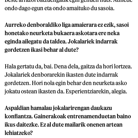
ondo dago egun eta ondo amaituko du sasoia.
Aurreko denboraldiko liga amaierara ez ezik, sasoi
honetako neurketa bukaera askotara ere neka
eginda ailegatu da taldea. Jokalariek indarrak
gordetzen ikasi behar al dute?
Hala gertatu da, bai. Dena dela, gaitza da hori lortzea.
Jokalariek denborarekin ikasten dute indarrak
gordetzen. Hori nola egin behar den neurketa asko
jokatu ostean ikasten da. Esperientziarekin, alegia.
Aspaldian hamalau jokalarirengan daukazu
konfiantza. Gainerakoak entrenamenduetan baino
ikus daitezke. Ez al dute mailarik onenen artean
lehiatzeko?