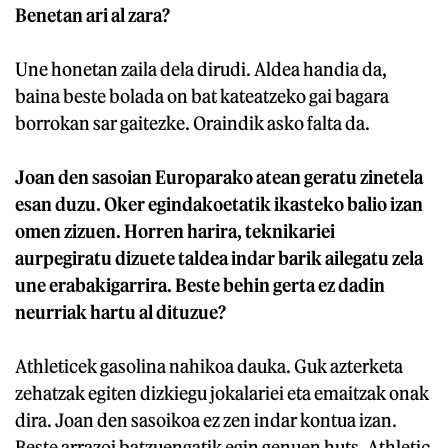
Benetan ari al zara?
Une honetan zaila dela dirudi. Aldea handia da,
baina beste bolada on bat kateatzeko gai bagara
borrokan sar gaitezke. Oraindik asko falta da.
Joan den sasoian Europarako atean geratu zinetela
esan duzu. Oker egindakoetatik ikasteko balio izan
omen zizuen. Horren harira, teknikariei
aurpegiratu dizuete taldea indar barik ailegatu zela
une erabakigarrira. Beste behin gerta ez dadin
neurriak hartu al dituzue?
Athleticek gasolina nahikoa dauka. Guk azterketa
zehatzak egiten dizkiegu jokalariei eta emaitzak onak
dira. Joan den sasoikoa ez zen indar kontua izan.
Beste arrazoi batzuengatik egin genuen huts. Athletic