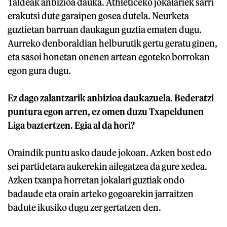
Taldeak anbizioa dauka. Athleticeko jokalariek sarri
erakutsi dute garaipen gosea dutela. Neurketa
guztietan barruan daukagun guztia ematen dugu.
Aurreko denboraldian helburutik gertu geratu ginen,
eta sasoi honetan onenen artean egoteko borrokan
egon gura dugu.
Ez dago zalantzarik anbizioa daukazuela. Bederatzi
puntura egon arren, ez omen duzu Txapeldunen
Liga baztertzen. Egia al da hori?
Oraindik puntu asko daude jokoan. Azken bost edo
sei partidetara aukerekin ailegatzea da gure xedea.
Azken txanpa horretan jokalari guztiak ondo
badaude eta orain arteko gogoarekin jarraitzen
badute ikusiko dugu zer gertatzen den.