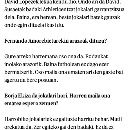
David Lopezek lekua kendu dio. Ondo ari da David.
Susaetak badaki Athleticentzat jokalari garrantzitsua
dela. Baina, era berean, beste jokalari batek gauzak
ondo egin dituela ikusi du.
Fernando Amorebietarekin arazoak dituzu?
Gure arteko harremana oso ona da. Ez daukat
inolako arazorik. Baina futbolean ez dago ezer
bermatzerik. Oso maila ona ematen ari den gazte bat
agertu da bere postuan.
Borja Ekiza da jokalari hori. Horren maila ona
ematea espero zenuen?
Harrobiko jokalariek ez gaituzte harritu behar. Mutil
orekatua da. Zer egiteko gai den badaki. Ez da ez