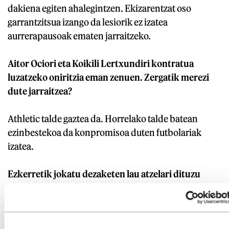
dakiena egiten ahalegintzen. Ekizarentzat oso
garrantzitsua izango da lesiorik ez izatea
aurrerapausoak ematen jarraitzeko.
Aitor Ociori eta Koikili Lertxundiri kontratua
luzatzeko oniritzia eman zenuen. Zergatik merezi
dute jarraitzea?
Athletic talde gaztea da. Horrelako talde batean
ezinbestekoa da konpromisoa duten futbolariak
izatea.
Ezkerretik jokatu dezaketen lau atzelari dituzu
taldean. Hala ere, asko dira uste dutenak Athleticen
ezker hegala ez dela sendoa.