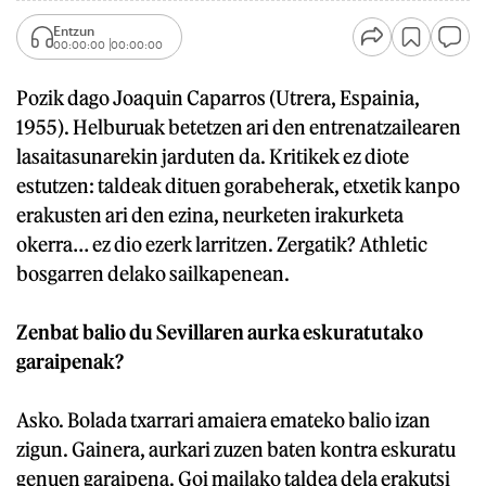
Entzun
00:00:00
00:00:00
Pozik dago Joaquin Caparros (Utrera, Espainia,
1955). Helburuak betetzen ari den entrenatzailearen
lasaitasunarekin jarduten da. Kritikek ez diote
estutzen: taldeak dituen gorabeherak, etxetik kanpo
erakusten ari den ezina, neurketen irakurketa
okerra… ez dio ezerk larritzen. Zergatik? Athletic
bosgarren delako sailkapenean.
Zenbat balio du Sevillaren aurka eskuratutako
garaipenak?
Asko. Bolada txarrari amaiera emateko balio izan
zigun. Gainera, aurkari zuzen baten kontra eskuratu
genuen garaipena. Goi mailako taldea dela erakutsi