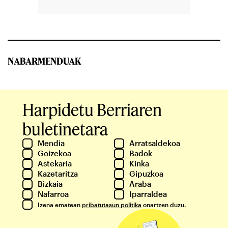
NABARMENDUAK
Harpidetu Berriaren
buletinetara
Mendia
Arratsaldekoa
Goizekoa
Badok
Astekaria
Kinka
Kazetaritza
Gipuzkoa
Bizkaia
Araba
Nafarroa
Iparraldea
Izena ematean
pribatutasun politika
onartzen duzu.