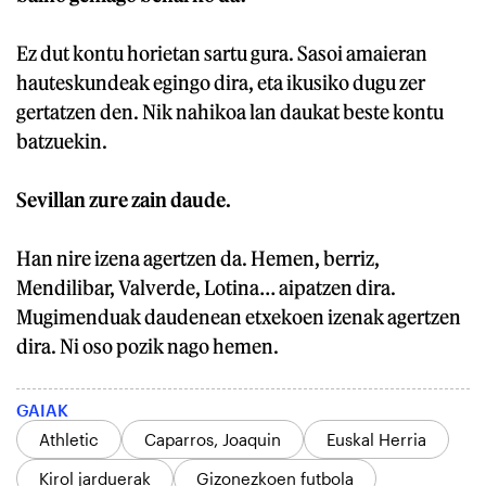
Ez dut kontu horietan sartu gura. Sasoi amaieran
hauteskundeak egingo dira, eta ikusiko dugu zer
gertatzen den. Nik nahikoa lan daukat beste kontu
batzuekin.
Sevillan zure zain daude.
Han nire izena agertzen da. Hemen, berriz,
Mendilibar, Valverde, Lotina… aipatzen dira.
Mugimenduak daudenean etxekoen izenak agertzen
dira. Ni oso pozik nago hemen.
GAIAK
Athletic
Caparros, Joaquin
Euskal Herria
Kirol jarduerak
Gizonezkoen futbola