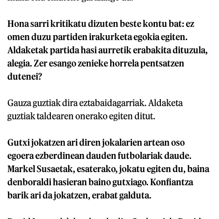
Hona sarri kritikatu dizuten beste kontu bat: ez
omen duzu partiden irakurketa egokia egiten.
Aldaketak partida hasi aurretik erabakita dituzula,
alegia. Zer esango zenieke horrela pentsatzen
dutenei?
Gauza guztiak dira eztabaidagarriak. Aldaketa
guztiak taldearen onerako egiten ditut.
Gutxi jokatzen ari diren jokalarien artean oso
egoera ezberdinean dauden futbolariak daude.
Markel Susaetak, esaterako, jokatu egiten du, baina
denboraldi hasieran baino gutxiago. Konfiantza
barik ari da jokatzen, erabat galduta.