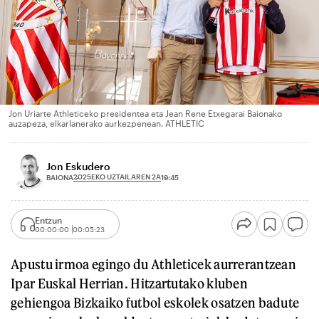
Jon Uriarte Athleticeko presidentea eta Jean Rene Etxegarai Baionako
auzapeza, elkarlanerako aurkezpenean. ATHLETIC
Jon Eskudero
2025EKO UZTAILAREN 2A
BAIONA
19:45
Entzun
00:00:00
00:05:23
Apustu irmoa egingo du Athleticek aurrerantzean
Ipar Euskal Herrian. Hitzartutako kluben
gehiengoa Bizkaiko futbol eskolek osatzen badute