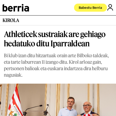
Babestu Berria
KIROLA
Athleticek sustraiak are gehiago
hedatuko ditu Iparraldean
Bi klub izan ditu hitzartuak orain arte Bilboko taldeak,
eta tarte laburrean 11 izango ditu. Kirol arloaz gain,
pertsonen balioak eta euskara indartzea dira helburu
nagusiak.