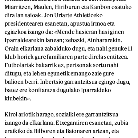
Miarritzen, Maulen, Hiriburun eta Kanbon osatuko
dira lan saioak. Jon Uriarte Athleticeko
presidentearen esanetan, apustua irmoa eta
egiazkoa izango da: «Mende hasieran hasi ginen
Iparraldearekin lanean; zehazki, Ainhararekin.
Orain elkarlana zabalduko dugu, eta nahi genuke 11
klub horiek gure familiaren parte direla sentitzea.
Futbolariak bakarrik ez, pertsonak sortu nahi
ditugu, eta lehen egunetik emango zaie gure
balioen berri. Inbertsio garrantzitsua egingo dugu,
batez ere konfiantza dugulako Iparraldeko
klubekin».
Kirol arlotik harago, sozialki ere garrantzitsua
izango da elkarlana. Etxegarairen esanetan, zubia
eraikiko da Bilboren eta Baionaren artean, eta