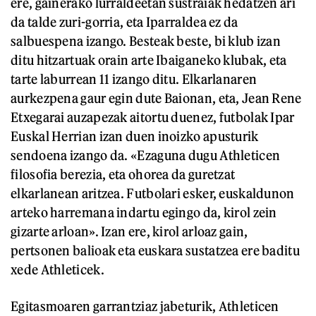
ere, gainerako lurraldeetan sustraiak hedatzen ari
da talde zuri-gorria, eta Iparraldea ez da
salbuespena izango. Besteak beste, bi klub izan
ditu hitzartuak orain arte Ibaiganeko klubak, eta
tarte laburrean 11 izango ditu. Elkarlanaren
aurkezpena gaur egin dute Baionan, eta, Jean Rene
Etxegarai auzapezak aitortu duenez, futbolak Ipar
Euskal Herrian izan duen inoizko apusturik
sendoena izango da. «Ezaguna dugu Athleticen
filosofia berezia, eta ohorea da guretzat
elkarlanean aritzea. Futbolari esker, euskaldunon
arteko harremana indartu egingo da, kirol zein
gizarte arloan». Izan ere, kirol arloaz gain,
pertsonen balioak eta euskara sustatzea ere baditu
xede Athleticek.
Egitasmoaren garrantziaz jabeturik, Athleticen