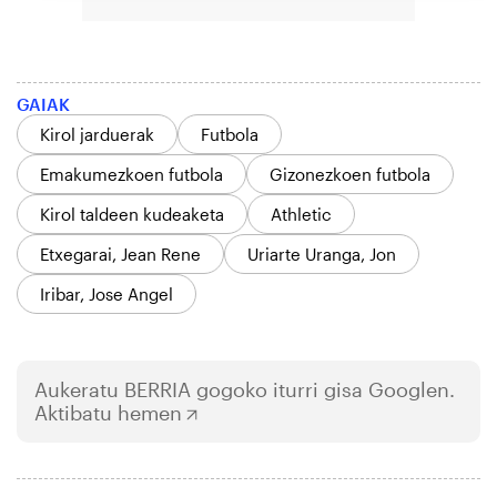
GAIAK
Kirol jarduerak
Futbola
Emakumezkoen futbola
Gizonezkoen futbola
Kirol taldeen kudeaketa
Athletic
Etxegarai, Jean Rene
Uriarte Uranga, Jon
Iribar, Jose Angel
Aukeratu
BERRIA
gogoko iturri gisa Googlen.
Aktibatu hemen