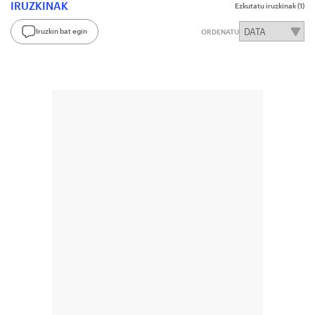
IRUZKINAK
Ezkutatu iruzkinak
(1)
Iruzkin bat egin
ORDENATU