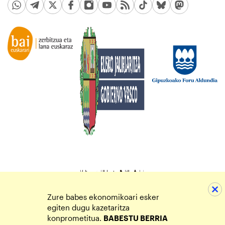
Zure babes ekonomikoari esker
egiten dugu kazetaritza
konprometitua.
BABESTU BERRIA