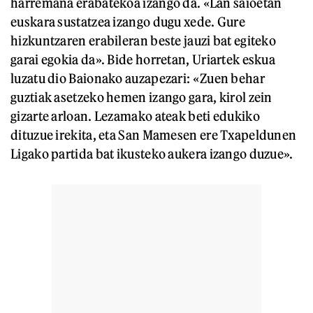
harremana erabatekoa izango da. «Lan saioetan
euskara sustatzea izango dugu xede. Gure
hizkuntzaren erabileran beste jauzi bat egiteko
garai egokia da». Bide horretan, Uriartek eskua
luzatu dio Baionako auzapezari: «Zuen behar
guztiak asetzeko hemen izango gara, kirol zein
gizarte arloan. Lezamako ateak beti edukiko
dituzue irekita, eta San Mamesen ere Txapeldunen
Ligako partida bat ikusteko aukera izango duzue».