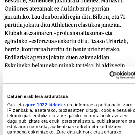
Bestalde, Athleticek jakinarazi duenez, Mariasun
Quiñones atezainak ez du klub zuri-gorrian
jarraituko. Lau denboraldi egin ditu Bilbon, eta 71
partida jokatu ditu Athleticen elastikoa jantzita.
Klubak atezainaren «profesionaltasuna» eta
egindako «esfortzua» eskertu ditu. Itxaso Uriartek,
berriz, kontratua berritu du beste urtebeterako.
Erdilariak apenas jokatu duen azkenaldian.
Eskuineko belauneko minak tarteko, bi aldiz egin
diote ebakuntza: 2024ko apirilean eta 2025eko
otsailean. Oraindik osatzen ari da.
Datuen erabilera arduratsua
Guk eta
gure 1022 kideek
sure informacio pertsonala, zure
IP zenbakia, esaterako, prozesatzen ditugu, cookie bezalak
teknologiak erabiliz eta zure gailuko informazioak azitzen
dugu publizitate eta eduki pertsonalizatua, publizitatearen eta
edukiaren neurketa, audientzia-ikerketa eta zerbitzuen
garapena eskaintzeko. Zure datuak nork eta zertarako