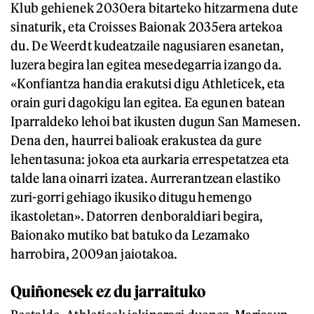
Klub gehienek 2030era bitarteko hitzarmena dute
sinaturik, eta Croisses Baionak 2035era artekoa
du. De Weerdt kudeatzaile nagusiaren esanetan,
luzera begira lan egitea mesedegarria izango da.
«Konfiantza handia erakutsi digu Athleticek, eta
orain guri dagokigu lan egitea. Ea egunen batean
Iparraldeko lehoi bat ikusten dugun San Mamesen.
Dena den, haurrei balioak erakustea da gure
lehentasuna: jokoa eta aurkaria errespetatzea eta
talde lana oinarri izatea. Aurrerantzean elastiko
zuri-gorri gehiago ikusiko ditugu hemengo
ikastoletan». Datorren denboraldiari begira,
Baionako mutiko bat batuko da Lezamako
harrobira, 2009an jaiotakoa.
Quiñonesek ez du jarraituko