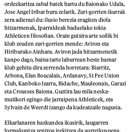
ordezkaritza zabal batek hartu du Baionako Udala,
Jose Angel Iribar buru zelarik. Zuri-gorrien ikurrak
zera adierazi du: ilusio berezia eragiten diola
hitzarmenak, Iparraldeak baduelako tokia
Athleticen filosofian. Orain gutxira arte soilik bi
klub zeuden zuri-gorrien mende: Aviron eta
Hiriburuko Ainhara. Aviron jada hitzarmenetik
kanpo dago, baina tarte laburrean beste hamar
klub gehitu dira zerrenda horretara: Biarritz,
Arbona, Elan Boucalais, Ardanavy, St Pee Union
Club, Kanboko Izarra, Bidache, Mauleonais, Garazi
eta Crousses Baiona. Guztira lau mila neska-
mutikori egingo die jarraipena Athleticek, eta
Sylvain de Weerdt izango da kudeatzaile nagusia.
Elkarlanaren hazkundea ikusirik, laugarren
formakuntza zentroa irekitzea da aurreikuspena.