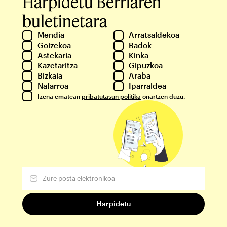
Harpidetu Berriaren
buletinetara
Mendia
Arratsaldekoa
Goizekoa
Badok
Astekaria
Kinka
Kazetaritza
Gipuzkoa
Bizkaia
Araba
Nafarroa
Iparraldea
Izena ematean
pribatutasun politika
onartzen duzu.