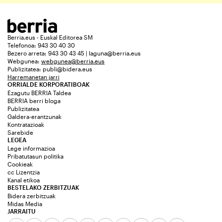
Berria.eus - Euskal Editorea SM
Telefonoa: 943 30 40 30
Bezero arreta: 943 30 43 45 | laguna@berria.eus
Webgunea:
webgunea@berria.eus
Publizitatea:
publi@bidera.eus
Harremanetan jarri
ORRIALDE KORPORATIBOAK
Ezagutu BERRIA Taldea
BERRIA berri bloga
Publizitatea
Galdera-erantzunak
Kontratazioak
Sarebide
LEGEA
Lege informazioa
Pribatutasun politika
Cookieak
cc Lizentzia
Kanal etikoa
BESTELAKO ZERBITZUAK
Bidera zerbitzuak
Midas Media
JARRAITU