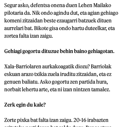
Segur asko, defentsa onena duen Lehen Mailako
pilotaria da. Nik ondo agindu dut, eta agian gehiago
komeni zitzaidan beste ezaugarri batzuek dituen
aurrelari bat. Bikote gisa ondo hartu duteelkar, eta
zortea falta izan zaigu.
Gehiagi gogortu dituzue behin baino gehiagotan.
Xala-Barriolaren aurkakoagatik diozu? Barriolak
eskuan arazo txikia zuela iruditu zitzaidan, eta ez
genuen baliatu. Asko gogortu zen partida hura,
norbait lehertu arte, eta ni izan nintzen tamalez.
Zerk egin du kale?
Zorte pixka bat falta izan zaigu. 20-16 irabazten