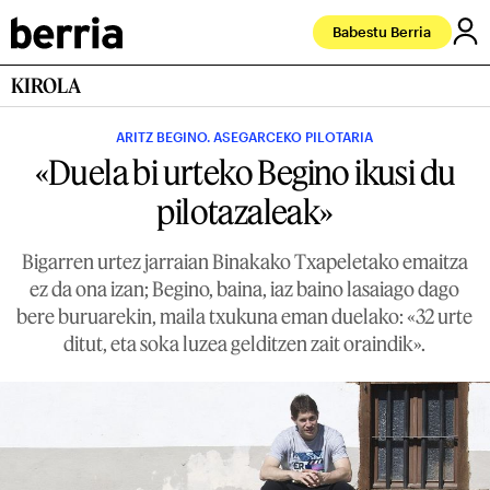
Babestu Berria
KIROLA
ARITZ BEGINO. ASEGARCEKO PILOTARIA
«Duela bi urteko Begino ikusi du
pilotazaleak»
Bigarren urtez jarraian Binakako Txapeletako emaitza
ez da ona izan; Begino, baina, iaz baino lasaiago dago
bere buruarekin, maila txukuna eman duelako: «32 urte
ditut, eta soka luzea gelditzen zait oraindik».