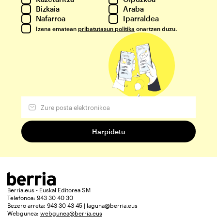
Bizkaia
Araba
Nafarroa
Iparraldea
Izena ematean
pribatutasun politika
onartzen duzu.
Berria.eus - Euskal Editorea SM
Telefonoa: 943 30 40 30
Bezero arreta: 943 30 43 45 | laguna@berria.eus
Webgunea:
webgunea@berria.eus