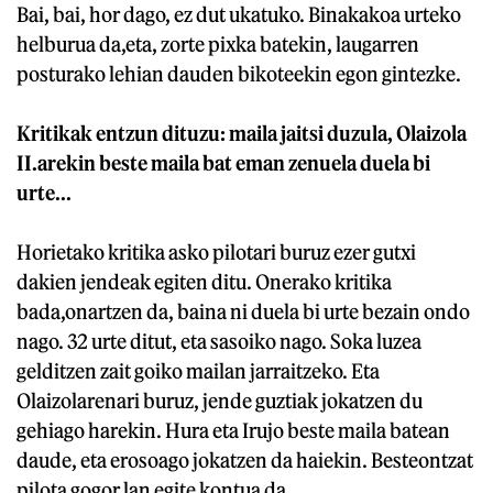
Bai, bai, hor dago, ez dut ukatuko. Binakakoa urteko
helburua da,eta, zorte pixka batekin, laugarren
posturako lehian dauden bikoteekin egon gintezke.
Kritikak entzun dituzu: maila jaitsi duzula, Olaizola
II.arekin beste maila bat eman zenuela duela bi
urte...
Horietako kritika asko pilotari buruz ezer gutxi
dakien jendeak egiten ditu. Onerako kritika
bada,onartzen da, baina ni duela bi urte bezain ondo
nago. 32 urte ditut, eta sasoiko nago. Soka luzea
gelditzen zait goiko mailan jarraitzeko. Eta
Olaizolarenari buruz, jende guztiak jokatzen du
gehiago harekin. Hura eta Irujo beste maila batean
daude, eta erosoago jokatzen da haiekin. Besteontzat
pilota gogor lan egite kontua da.