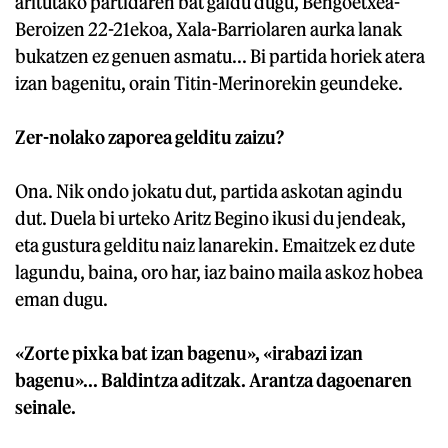
aritutako partidaren bat galdu dugu, Bengoetxea-
Beroizen 22-21ekoa, Xala-Barriolaren aurka lanak
bukatzen ez genuen asmatu... Bi partida horiek atera
izan bagenitu, orain Titin-Merinorekin geundeke.
Zer-nolako zaporea gelditu zaizu?
Ona. Nik ondo jokatu dut, partida askotan agindu
dut. Duela bi urteko Aritz Begino ikusi du jendeak,
eta gustura gelditu naiz lanarekin. Emaitzek ez dute
lagundu, baina, oro har, iaz baino maila askoz hobea
eman dugu.
«Zorte pixka bat izan bagenu», «irabazi izan
bagenu»... Baldintza aditzak. Arantza dagoenaren
seinale.