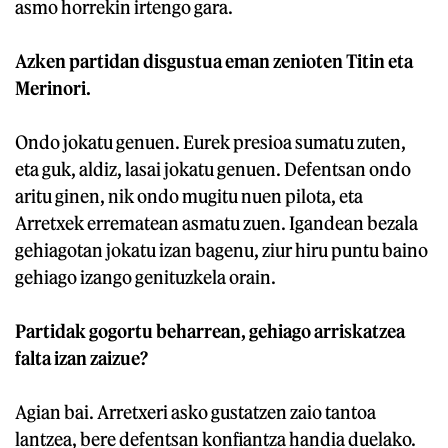
asmo horrekin irtengo gara.
Azken partidan disgustua eman zenioten Titin eta
Merinori.
Ondo jokatu genuen. Eurek presioa sumatu zuten,
eta guk, aldiz, lasai jokatu genuen. Defentsan ondo
aritu ginen, nik ondo mugitu nuen pilota, eta
Arretxek errematean asmatu zuen. Igandean bezala
gehiagotan jokatu izan bagenu, ziur hiru puntu baino
gehiago izango genituzkela orain.
Partidak gogortu beharrean, gehiago arriskatzea
falta izan zaizue?
Agian bai. Arretxeri asko gustatzen zaio tantoa
lantzea, bere defentsan konfiantza handia duelako.