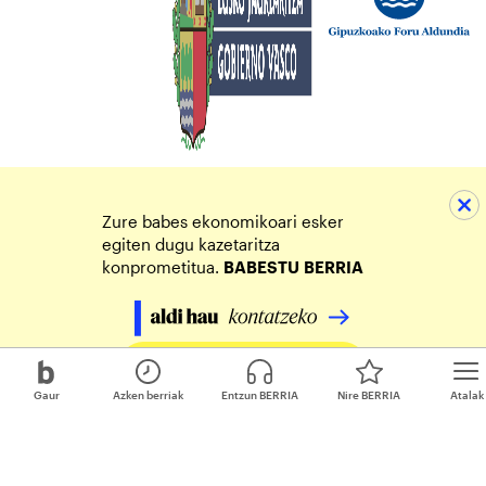
Zure babes ekonomikoari esker
egiten dugu kazetaritza
konprometitua.
BABESTU
BERRIA
Egin zure ekarpena
Gaur
Azken berriak
Entzun BERRIA
Nire BERRIA
Atalak