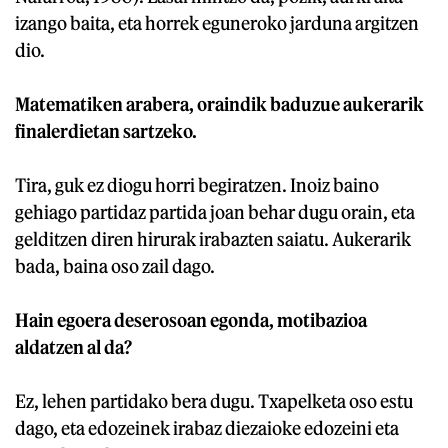
izango baita, eta horrek eguneroko jarduna argitzen
dio.
Matematiken arabera, oraindik baduzue aukerarik
finalerdietan sartzeko.
Tira, guk ez diogu horri begiratzen. Inoiz baino
gehiago partidaz partida joan behar dugu orain, eta
gelditzen diren hirurak irabazten saiatu. Aukerarik
bada, baina oso zail dago.
Hain egoera deserosoan egonda, motibazioa
aldatzen al da?
Ez, lehen partidako bera dugu. Txapelketa oso estu
dago, eta edozeinek irabaz diezaioke edozeini eta