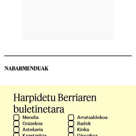
NABARMENDUAK
Harpidetu Berriaren
buletinetara
Mendia
Arratsaldekoa
Goizekoa
Badok
Astekaria
Kinka
Kazetaritza
Gipuzkoa