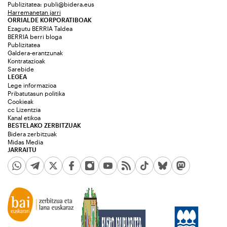
Publizitatea:
publi@bidera.eus
Harremanetan jarri
ORRIALDE KORPORATIBOAK
Ezagutu BERRIA Taldea
BERRIA berri bloga
Publizitatea
Galdera-erantzunak
Kontratazioak
Sarebide
LEGEA
Lege informazioa
Pribatutasun politika
Cookieak
cc Lizentzia
Kanal etikoa
BESTELAKO ZERBITZUAK
Bidera zerbitzuak
Midas Media
JARRAITU