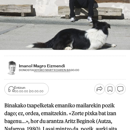
Imanol Magro Eizmendi
2013KO MARTXOAREN 8A
DONOSTIA
00:00
Entzun
00:00:00
00:00:00
Binakako txapelketak emaniko mailarekin pozik
dago; ez, ordea, emaitzekin. «Zorte pixka bat izan
bagenu...», hor du arantza Aritz Beginok (Autza,
Nafarroa, 1980). Lasai mintzo da, pozik, aurki aita