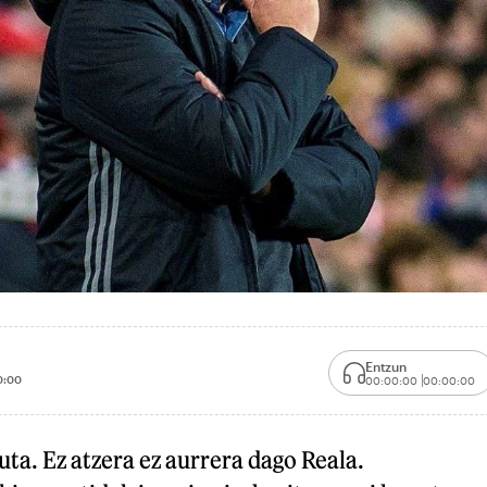
Entzun
0:00
00:00:00
00:00:00
uta. Ez atzera ez aurrera dago Reala.