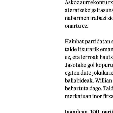
Askoz aurrekontu tx
ateratzeko gaitasuna
nabarmen irabazi zio
onartu ez.
Hainbat partidatan 
talde itxurarik eman
ez, eta lerroak hauts
Jasotako gol kopurua
egiten dute jokalari
baliabideak. Willian
behartuta dago. Tal
merkatuan inor fitx
Igandean, 100. part