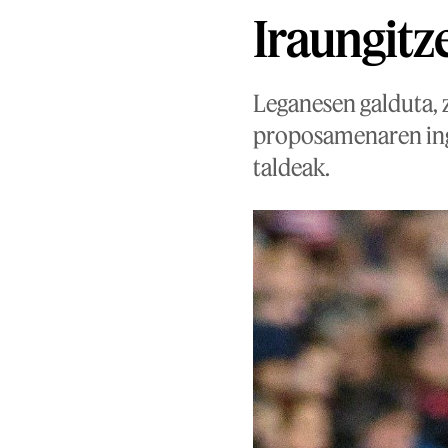
Iraungitze
Leganesen galduta, 
proposamenaren ingu
taldeak.