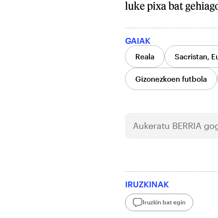
luke pixa bat gehiag
GAIAK
Reala
Sacristan, E
Gizonezkoen futbola
Aukeratu
BERRIA
gog
IRUZKINAK
Iruzkin bat egin