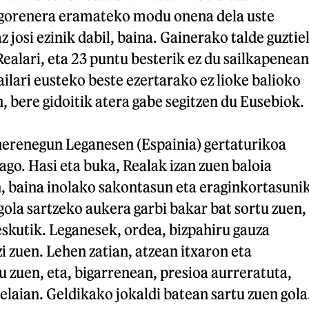
a gorenera eramateko modu onena dela uste
z josi ezinik dabil, baina. Gainerako talde guztie
Realari, eta 23 puntu besterik ez du sailkapenean
lari eusteko beste ezertarako ez lioke balioko
, bere gidoitik atera gabe segitzen du Eusebiok.
 herenegun Leganesen (Espainia) gertaturikoa
dago. Hasi eta buka, Realak izan zuen baloia
n, baina inolako sakontasun eta eraginkortasuni
gola sartzeko aukera garbi bakar bat sortu zuen,
skutik. Leganesek, ordea, bizpahiru gauza
i zuen. Lehen zatian, atzean itxaron eta
 zuen, eta, bigarrenean, presioa aurreratuta,
zelaian. Geldikako jokaldi batean sartu zuen gola