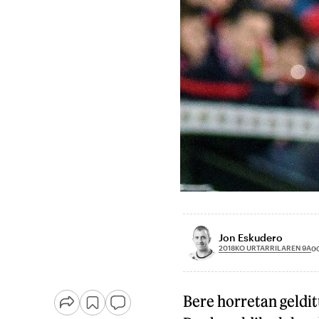
Jon Eskudero
2018KO URTARRILAREN 9A
0
Bere horretan geldit