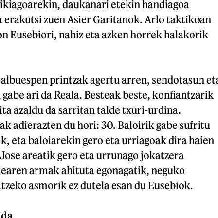
ikiagoarekin, daukanari etekin handiagoa
 erakutsi zuen Asier Garitanok. Arlo taktikoan
n Eusebiori, nahiz eta azken horrek halakorik
salbuespen printzak agertu arren, sendotasun et
 gabe ari da Reala. Besteak beste, konfiantzarik
ita azaldu da sarritan talde txuri-urdina.
k adierazten du hori: 30. Baloirik gabe sufritu
ek, eta baloiarekin gero eta urriagoak dira haien
 Jose areatik gero eta urrunago jokatzera
dearen armak ahituta egonagatik, neguko
atzeko asmorik ez dutela esan du Eusebiok.
ida