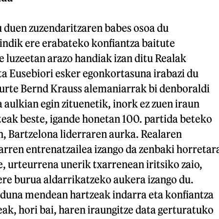
u duen zuzendaritzaren babes osoa du
indik ere erabateko konfiantza baitute
 luzeetan arazo handiak izan ditu Realak
ta Eusebiori esker egonkortasuna irabazi du
 urte Bernd Krauss alemaniarrak bi denboraldi
 aulkian egin zituenetik, inork ez zuen iraun
teak beste, igande honetan 100. partida beteko
, Bartzelona liderraren aurka. Realaren
arren entrenatzailea izango da zenbaki horretar
e, urteurrena unerik txarrenean iritsiko zaio,
ere burua aldarrikatzeko aukera izango du.
iduna mendean hartzeak indarra eta konfiantza
ak, hori bai, haren iraungitze data gerturatuko