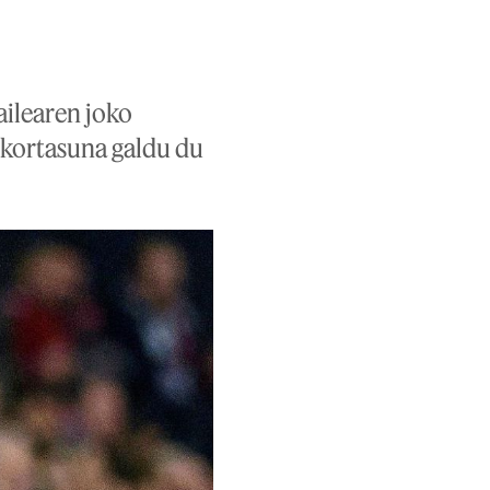
ailearen joko
nkortasuna galdu du