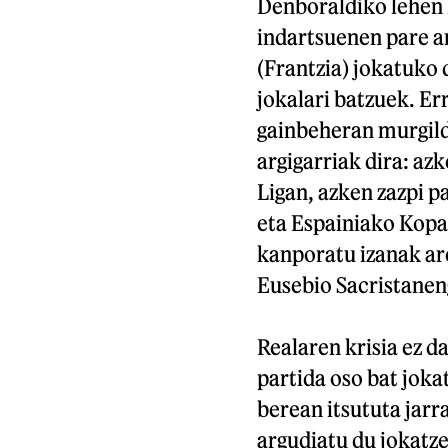
Denboraldiko lehen h
indartsuenen pare ar
(Frantzia) jokatuko 
jokalari batzuek. Er
gainbeheran murgildu
argigarriak dira: az
Ligan, azken zazpi pa
eta Espainiako Kopa
kanporatu izanak are
Eusebio Sacristanen
Realaren krisia ez d
partida oso bat jok
berean itsututa jarr
argudiatu du jokatze