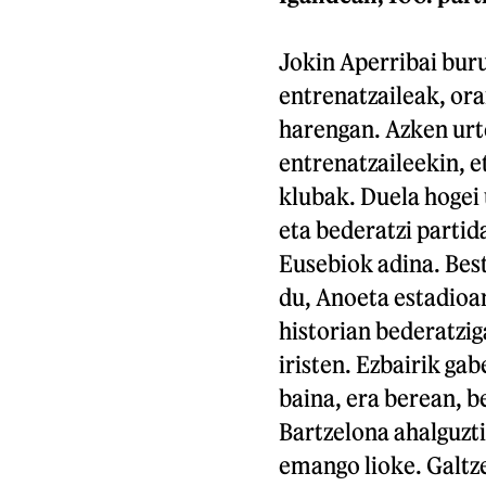
Jokin Aperribai bur
entrenatzaileak, ora
harengan. Azken urte
entrenatzaileekin, e
klubak. Duela hogei
eta bederatzi partida
Eusebiok adina. Bes
du, Anoeta estadioan
historian bederatzig
iristen. Ezbairik gab
baina, era berean, b
Bartzelona ahalguzt
emango lioke. Galtze