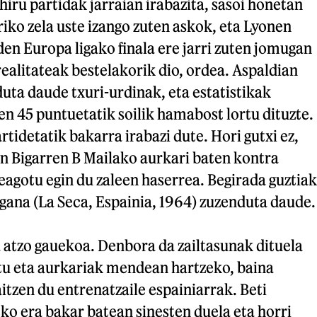
iru partidak jarraian irabazita, sasoi honetan
iko zela uste izango zuten askok, eta Lyonen
den Europa ligako finala ere jarri zuten jomugan
realitateak bestelakorik dio, ordea. Aspaldian
ta daude txuri-urdinak, eta estatistikak
ken 45 puntuetatik soilik hamabost lortu dituzte.
rtidetatik bakarra irabazi dute. Hori gutxi ez,
n Bigarren B Mailako aurkari baten kontra
agotu egin du zaleen haserrea. Begirada guztiak
gana (La Seca, Espainia, 1964) zuzenduta daude.
a atzo gauekoa. Denbora da zailtasunak dituela
atu eta aurkariak mendean hartzeko, baina
aitzen du entrenatzaile espainiarrak. Beti
ko era bakar batean sinesten duela eta horri