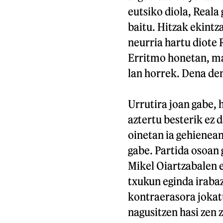
eutsiko diola, Real
baitu. Hitzak ekintza
neurria hartu diote 
Erritmo honetan, mai
lan horrek. Dena den
Urrutira joan gabe,
aztertu besterik ez 
oinetan ia gehienea
gabe. Partida osoan 
Mikel Oiartzabalen e
txukun eginda irabaz
kontraerasora jokatu
nagusitzen hasi zen 