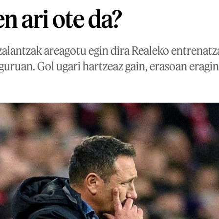
n ari ote da?
zalantzak areagotu egin dira Realeko entrenatz
ruan. Gol ugari hartzeaz gain, erasoan eragi