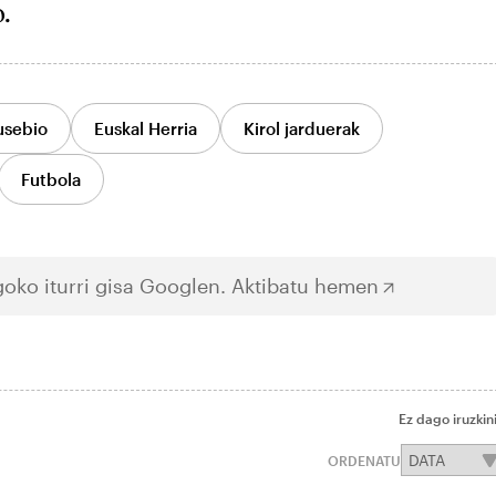
o.
usebio
Euskal Herria
Kirol jarduerak
Futbola
oko iturri gisa Googlen.
Aktibatu hemen
Ez dago iruzkin
ORDENATU