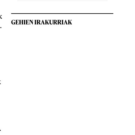
k
GEHIEN IRAKURRIAK
.
k
.