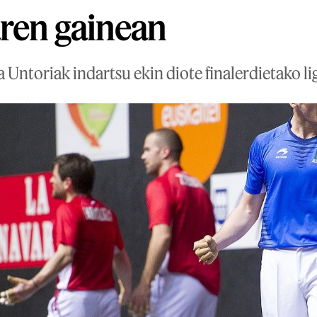
ren gainean
 Untoriak indartsu ekin diote finalerdietako li