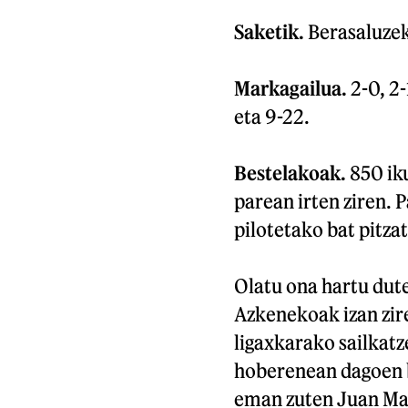
Saketik.
Berasaluzek
Markagailua.
2-0, 2-1
eta 9-22.
Bestelakoak.
850 iku
parean irten ziren. 
pilotetako bat pitzat
Olatu ona hartu dut
Azkenekoak izan zir
ligaxkarako sailkatz
hoberenean dagoen b
eman zuten Juan Mart