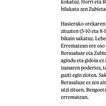
kokatuz. Horri eta B
bilakatu zen Zubieta
Hasierako orekaren o
zituzten (5-10 eta 8-
bikain sakatuz. Lehe
Errematean ere oso fi
Berasaluze eta Zubiet
agindu eta gidoia ez
izanaren poderioz, t
guzti egin zioten. S
Berasaluze ez zen a
utzi zituen. Bengoetx
errematean.