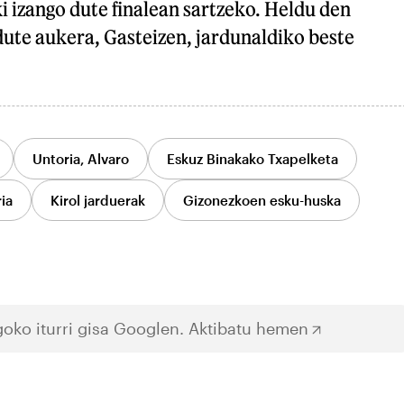
i izango dute finalean sartzeko. Heldu den
ute aukera, Gasteizen, jardunaldiko beste
Untoria, Alvaro
Eskuz Binakako Txapelketa
ia
Kirol jarduerak
Gizonezkoen esku-huska
oko iturri gisa Googlen.
Aktibatu hemen