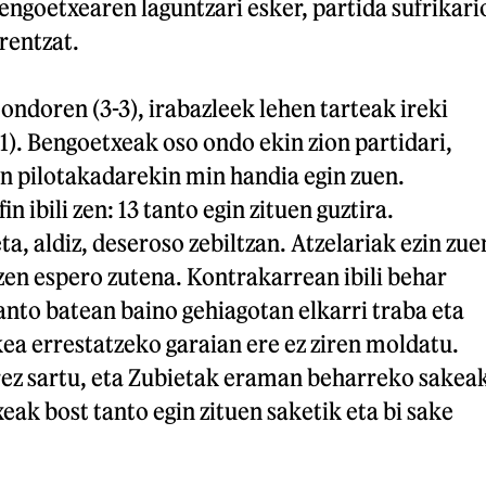
engoetxearen laguntzari esker, partida sufrikari
rentzat.
ndoren (3-3), irabazleek lehen tarteak ireki
11). Bengoetxeak oso ondo ekin zion partidari,
n pilotakadarekin min handia egin zuen.
n ibili zen: 13 tanto egin zituen guztira.
a, aldiz, deseroso zebiltzan. Atzelariak ezin zue
 zen espero zutena. Kontrakarrean ibili behar
anto batean baino gehiagotan elkarri traba eta
akea errestatzeko garaian ere ez ziren moldatu.
irez sartu, eta Zubietak eraman beharreko sakea
eak bost tanto egin zituen saketik eta bi sake