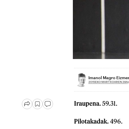
Imanol Magro Eizme
2015EKO MARTXOAREN 29A
Iraupena.
59.31.
Pilotakadak.
496.