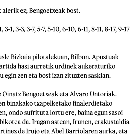
 alerik ez; Bengoetxeak bost.
, 3-1, 3-3, 3-7, 5-7, 5-10, 6-10, 6-11, 8-11, 8-17, 9-17
sle Bizkaia pilotalekuan, Bilbon. Apustuak
Partida hasi aurretik urdinek aukeraturiko
u egin zen eta bost izan zituzten saskian.
e Oinatz Bengoetxeak eta Alvaro Untoriak.
en binakako txapelketako finalerdietako
en, ondo sufrituta lortu ere, baina egun sasoi
ikotea da. Iragan astean, Irunen, erakustaldia
inez de Irujo eta Abel Barriolaren aurka, eta