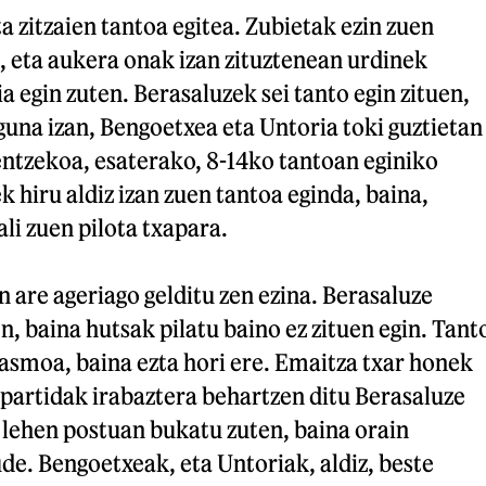
a zitzaien tantoa egitea. Zubietak ezin zuen
, eta aukera onak izan zituztenean urdinek
a egin zuten. Berasaluzek sei tanto egin zituen,
guna izan, Bengoetxea eta Untoria toki guztietan
tzekoa, esaterako, 8-14ko tantoan eginiko
k hiru aldiz izan zuen tantoa eginda, baina,
li zuen pilota txapara.
n are ageriago gelditu zen ezina. Berasaluze
n, baina hutsak pilatu baino ez zituen egin. Tant
asmoa, baina ezta hori ere. Emaitza txar honek
i partidak irabaztera behartzen ditu Berasaluze
 lehen postuan bukatu zuten, baina orain
e. Bengoetxeak, eta Untoriak, aldiz, beste