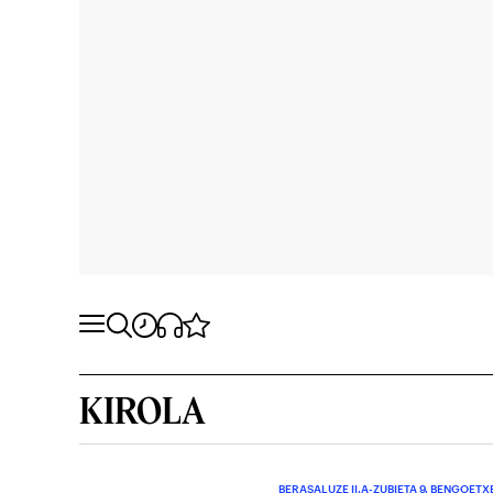
KIROLA
BERASALUZE II.A-ZUBIETA 9. BENGOETX