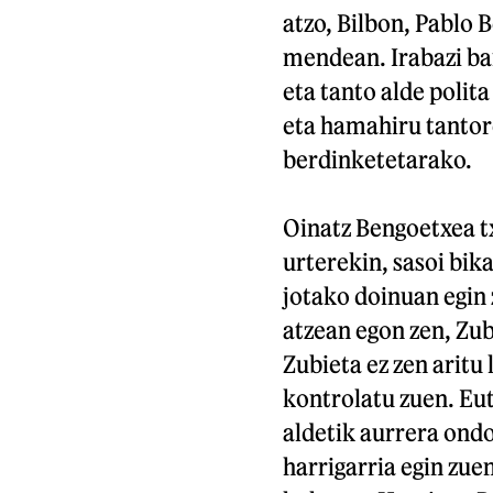
atzo, Bilbon, Pablo 
mendean. Irabazi bai
eta tanto alde polita
eta hamahiru tantor
berdinketetarako.
Oinatz Bengoetxea tx
urterekin, sasoi bik
jotako doinuan egin 
atzean egon zen, Zub
Zubieta ez zen aritu
kontrolatu zuen. Eut
aldetik aurrera ondo
harrigarria egin zuen