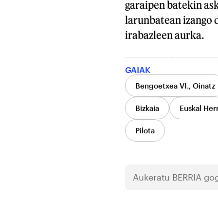
garaipen batekin ask
larunbatean izango d
irabazleen aurka.
GAIAK
Bengoetxea VI., Oinatz
Bizkaia
Euskal Herr
Pilota
Aukeratu
BERRIA
gog