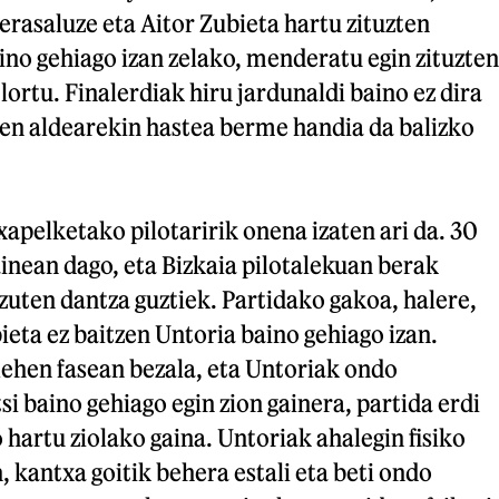
Berasaluze eta Aitor Zubieta hartu zituzten
no gehiago izan zelako, menderatu egin zituzten
 lortu. Finalerdiak hiru jardunaldi baino ez dira
en aldearekin hastea berme handia da balizko
apelketako pilotaririk onena izaten ari da. 30
ainean dago, eta Bizkaia pilotalekuan berak
zuten dantza guztiek. Partidako gakoa, halere,
ieta ez baitzen Untoria baino gehiago izan.
 lehen fasean bezala, eta Untoriak ondo
si baino gehiago egin zion gainera, partida erdi
 hartu ziolako gaina. Untoriak ahalegin fisiko
, kantxa goitik behera estali eta beti ondo