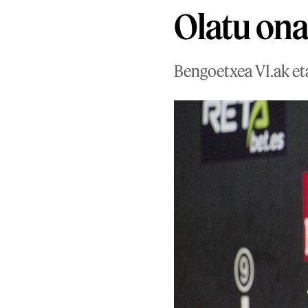
Olatu ona
Bengoetxea VI.ak eta