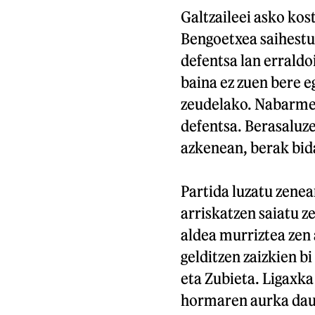
Galtzaileei asko kost
Bengoetxea saihestu
defentsa lan erraldoi
baina ez zuen bere e
zeudelako. Nabarmen
defentsa. Berasaluze
azkenean, berak bida
Partida luzatu zenea
arriskatzen saiatu ze
aldea murriztea zen 
gelditzen zaizkien b
eta Zubieta. Ligaxka
hormaren aurka daud