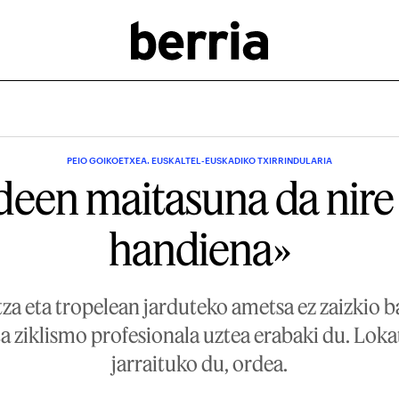
PEIO GOIKOETXEA. EUSKALTEL-EUSKADIKO TXIRRINDULARIA
deen maitasuna da nire
handiena»
za eta tropelean jarduteko ametsa ez zaizkio b
ta ziklismo profesionala uztea erabaki du. Loka
jarraituko du, ordea.