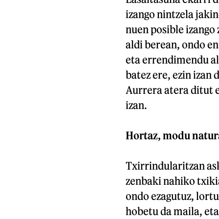
izango nintzela jaki
nuen posible izango 
aldi berean, ondo en
eta errendimendu ald
batez ere, ezin izan
Aurrera atera ditut
izan.
Hortaz, modu natural
Txirrindularitzan ask
zenbaki nahiko txikia
ondo ezagutuz, lortu
hobetu da maila, eta,