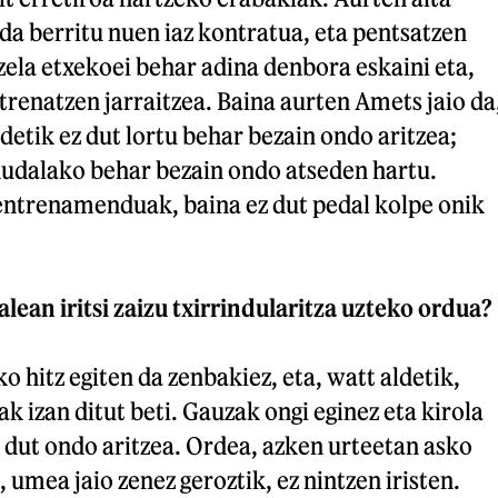
nda berritu nuen iaz kontratua, eta pentsatzen
zela etxekoei behar adina denbora eskaini eta,
trenatzen jarraitzea. Baina aurten Amets jaio da
etik ez dut lortu behar bezain ondo aritzea;
 dudalako behar bezain ondo atseden hartu.
 entrenamenduak, baina ez dut pedal kolpe onik
ean iritsi zaizu txirrindularitza uzteko ordua?
o hitz egiten da zenbakiez, eta, watt aldetik,
k izan ditut beti. Gauzak ongi eginez eta kirola
 dut ondo aritzea. Ordea, azken urteetan asko
 umea jaio zenez geroztik, ez nintzen iristen.