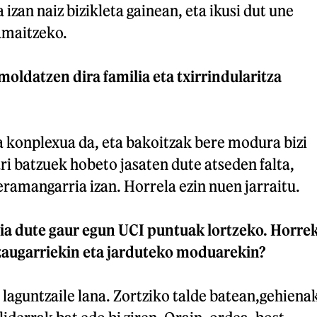
 izan naiz bizikleta gainean, eta ikusi dut une
amaitzeko.
 moldatzen dira familia eta txirrindularitza
a konplexua da, eta bakoitzak bere modura bizi
ari batzuek hobeto jasaten dute atseden falta,
 eramangarria izan. Horrela ezin nuen jarraitu.
a dute gaur egun UCI puntuak lortzeko. Horre
ezaugarriekin eta jarduteko moduarekin?
laguntzaile lana. Zortziko talde batean,gehiena