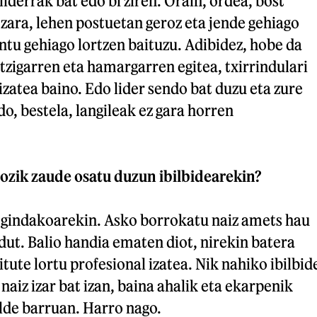
liderrak bat edo bi ziren. Orain, ordea, bost
 zara, lehen postuetan geroz eta jende gehiago
ntu gehiago lortzen baituzu. Adibidez, hobe da
tzigarren eta hamargarren egitea, txirrindulari
izatea baino. Edo lider sendo bat duzu eta zure
do, bestela, langileak ez gara horren
pozik zaude osatu duzun ibilbidearekin?
 egindakoarekin. Asko borrokatu naiz amets hau
 dut. Balio handia ematen diot, nirekin batera
itute lortu profesional izatea. Nik nahiko ibilbid
 naiz izar bat izan, baina ahalik eta ekarpenik
lde barruan. Harro nago.