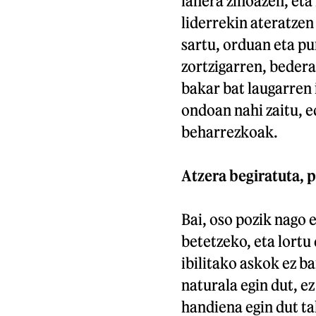
lanera zihoazen, eta 
liderrekin ateratzen
sartu, orduan eta pu
zortzigarren, bedera
bakar bat laugarren 
ondoan nahi zaitu, e
beharrezkoak.
Atzera begiratuta, 
Bai, oso pozik nago
betetzeko, eta lortu
ibilitako askok ez ba
naturala egin dut, ez
handiena egin dut ta