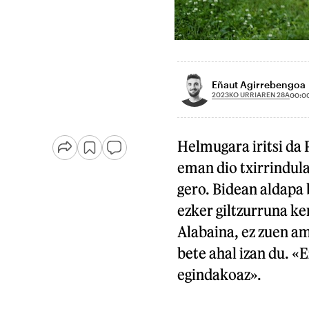
Eñaut Agirrebengoa
2023KO URRIAREN 28A
00:0
Helmugara iritsi da
eman dio txirrindular
gero. Bidean aldapa 
ezker giltzurruna ke
Alabaina, ez zuen am
bete ahal izan du. «E
egindakoaz».