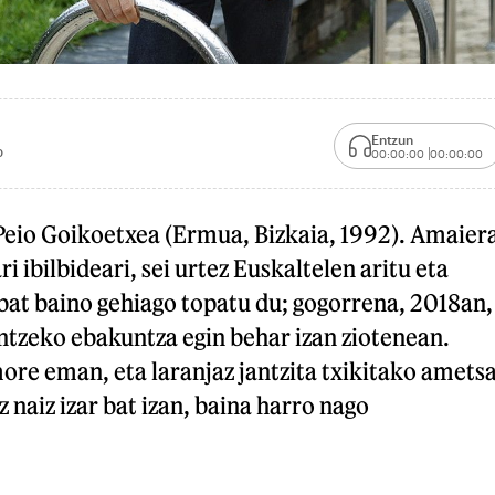
Entzun
0
00:00:00
00:00:00
 Peio Goikoetxea (Ermua, Bizkaia, 1992). Amaier
i ibilbideari, sei urtez Euskaltelen aritu eta
bat baino gehiago topatu du; gogorrena, 2018an,
ntzeko ebakuntza egin behar izan ziotenean.
ore eman, eta laranjaz jantzita txikitako amets
z naiz izar bat izan, baina harro nago