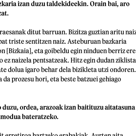
karia izan duzu taldekideekin. Orain bai, aro
at.
raesanak ditut barruan. Bizitza guztian aritu nai
bat triste sentitzen naiz. Asteburuan bazkaria
 [Bizkaia], eta goibeldu egin ninduen berriz ere
 ez naizela pentsatzeak. Hitz egin dudan ziklista
ate dolua igaro behar dela bizikleta utzi ondoren.
 da prozesu hori, eta beste batzuei gehiago
 duzu, ordea, arazoak izan baitituzu aitatasuna
izimodua bateratzeko.
it erretiroa hartzeko erabakiak. Aurten aita