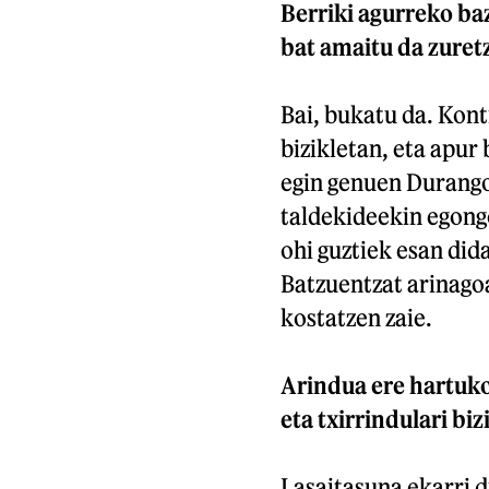
Berriki agurreko baz
bat amaitu da zuretz
Bai, bukatu da. Kont
bizikletan, eta apur 
egin genuen Durangon
taldekideekin egongo
ohi guztiek esan did
Batzuentzat arinagoa
kostatzen zaie.
Arindua ere hartuko
eta txirrindulari b
Lasaitasuna ekarri d