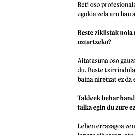
Beti oso profesionala
egokia zela aro hau 
Beste ziklistak nola
uztartzeko?
Aitatasuna oso gauz
du. Beste txirrindul
baina niretzat ez da
Taldeek behar handi
talka egin du zure 
Lehen errazagoa zen 