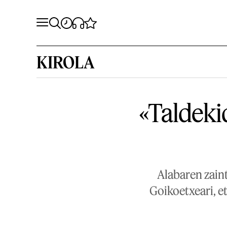
KIROLA
«Taldeki
Alabaren zaint
Goikoetxeari, e