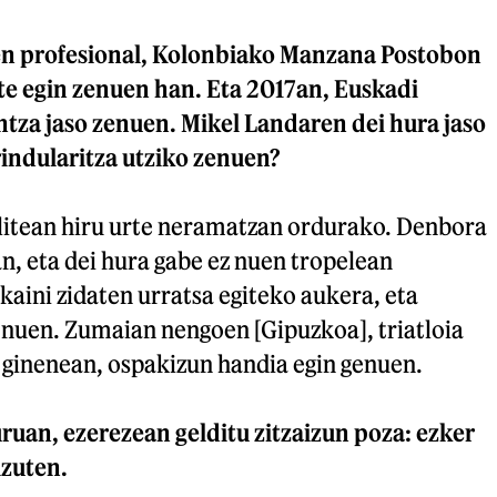
en profesional, Kolonbiako Manzana Postobon
te egin zenuen han. Eta 2017an, Euskadi
tza jaso zenuen. Mikel Landaren dei hura jaso
rindularitza utziko zenuen?
Elitean hiru urte neramatzan ordurako. Denbora
an, eta dei hura gabe ez nuen tropelean
skaini zidaten urratsa egiteko aukera, eta
 nuen. Zumaian nengoen [Gipuzkoa], triatloia
si ginenean, ospakizun handia egin genuen.
ruan, ezerezean gelditu zitzaizun poza: ezker
izuten.