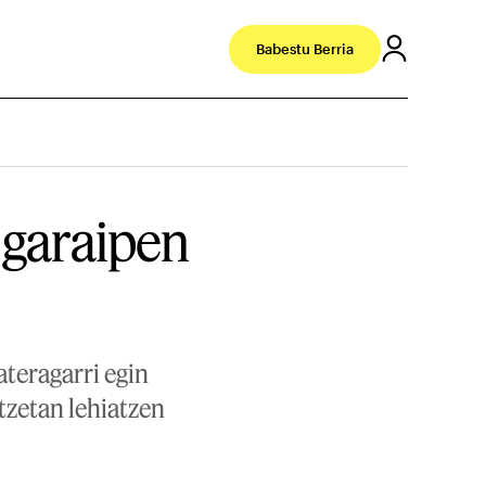
Babestu Berria
 garaipen
ateragarri egin
tzetan lehiatzen