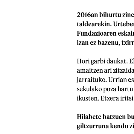
2016an bihurtu zin
taldearekin. Urtebe
Fundazioaren eskain
izan ez bazenu, txir
Hori garbi daukat. 
amaitzen ari zitzaid
jarraituko. Urrian e
sekulako poza hartu
ikusten. Etxera irit
Hilabete batzuen bu
giltzurruna kendu z