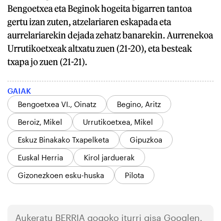
Bengoetxea eta Beginok hogeita bigarren tantoa
gertu izan zuten, atzelariaren eskapada eta
aurrelariarekin dejada zehatz banarekin. Aurrenekoa
Urrutikoetxeak altxatu zuen (21-20), eta besteak
txapa jo zuen (21-21).
GAIAK
Bengoetxea VI., Oinatz
Begino, Aritz
Beroiz, Mikel
Urrutikoetxea, Mikel
Eskuz Binakako Txapelketa
Gipuzkoa
Euskal Herria
Kirol jarduerak
Gizonezkoen esku-huska
Pilota
Aukeratu
BERRIA
gogoko iturri gisa Googlen.