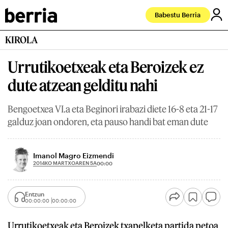
Babestu Berria
KIROLA
Urrutikoetxeak eta Beroizek ez
dute atzean gelditu nahi
Bengoetxea VI.a eta Beginori irabazi diete 16-8 eta 21-17
galduz joan ondoren, eta pauso handi bat eman dute
Imanol Magro Eizmendi
2014KO MARTXOAREN 5A
00:00
Entzun
00:00:00
00:00:00
Urrutikoetxeak eta Beroizek txapelketa partida petoa