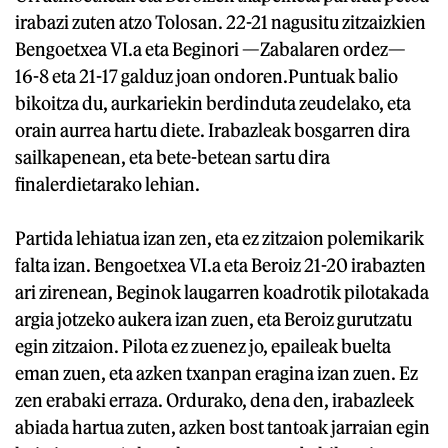
irabazi zuten atzo Tolosan. 22-21 nagusitu zitzaizkien
Bengoetxea VI.a eta Beginori —Zabalaren ordez—
16-8 eta 21-17 galduz joan ondoren.Puntuak balio
bikoitza du, aurkariekin berdinduta zeudelako, eta
orain aurrea hartu diete. Irabazleak bosgarren dira
sailkapenean, eta bete-betean sartu dira
finalerdietarako lehian.
Partida lehiatua izan zen, eta ez zitzaion polemikarik
falta izan. Bengoetxea VI.a eta Beroiz 21-20 irabazten
ari zirenean, Beginok laugarren koadrotik pilotakada
argia jotzeko aukera izan zuen, eta Beroiz gurutzatu
egin zitzaion. Pilota ez zuenez jo, epaileak buelta
eman zuen, eta azken txanpan eragina izan zuen. Ez
zen erabaki erraza. Ordurako, dena den, irabazleek
abiada hartua zuten, azken bost tantoak jarraian egin