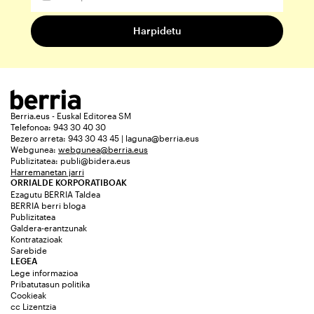
Berria.eus - Euskal Editorea SM
Telefonoa: 943 30 40 30
Bezero arreta: 943 30 43 45 | laguna@berria.eus
Webgunea:
webgunea@berria.eus
Publizitatea:
publi@bidera.eus
Harremanetan jarri
ORRIALDE KORPORATIBOAK
Ezagutu BERRIA Taldea
BERRIA berri bloga
Publizitatea
Galdera-erantzunak
Kontratazioak
Sarebide
LEGEA
Lege informazioa
Pribatutasun politika
Cookieak
cc Lizentzia