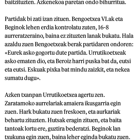
baitzituzten. Azkenekoa paretan ondo bihurritua.
Partidak bi zati izan zituen. Bengoetxea VI.ak eta
Beginok lehen erdia kontrolatu zuten, 16-8
aurreratzeraino, baina ez zituzten lanak bukatu. Hala
azaldu zuen Bengoetxeak berak partidaren ondoren:
«Eurek asko gogortu dute partida. Urrutikoetxeak
asko ematen dio, eta Beroiz harri puska bat da, eutsi
eta eutsi. Eskuak pixka bat mindu zaizkit, eta nekea
sumatu dugu».
Azken txanpan Urrutikoetxea agertu zen.
Zaratamoko aurrelariak amaiera ikusgarria egin
zuen. Hark bukatu zuen freskoen, eta aurkariak
behartu zituzten. Hutsak eragin zituen, eta baita
tantoak lortu ere, guztira bederatzi. Beginok lan
txukuna egin zuen, baina leher eginda bukatu zuen.