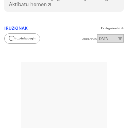
Aktibatu hemen
IRUZKINAK
Ez dago iruzkinik
Iruzkin bat egin
ORDENATU