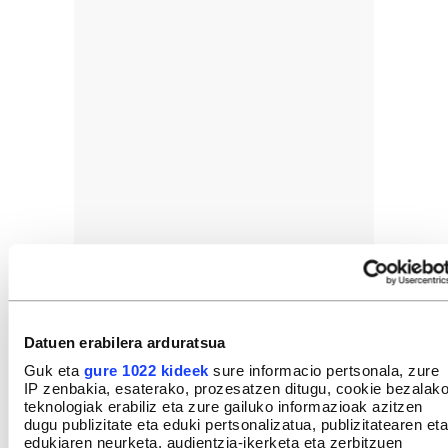
Datuen erabilera arduratsua
Guk eta
gure 1022 kideek
sure informacio pertsonala, zure
IP zenbakia, esaterako, prozesatzen ditugu, cookie bezalak
teknologiak erabiliz eta zure gailuko informazioak azitzen
dugu publizitate eta eduki pertsonalizatua, publizitatearen eta
GEHIEN IRAKURRIAK
edukiaren neurketa, audientzia-ikerketa eta zerbitzuen