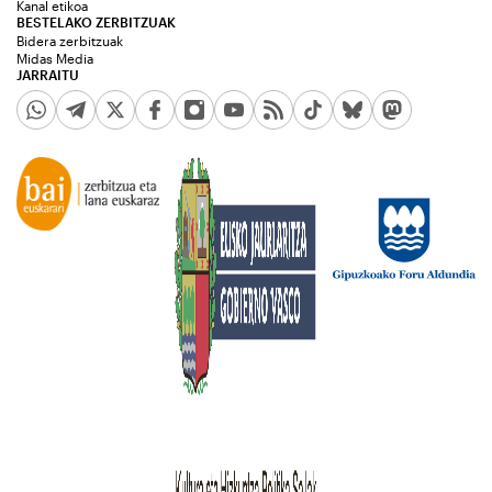
Kanal etikoa
BESTELAKO ZERBITZUAK
Bidera zerbitzuak
Midas Media
JARRAITU