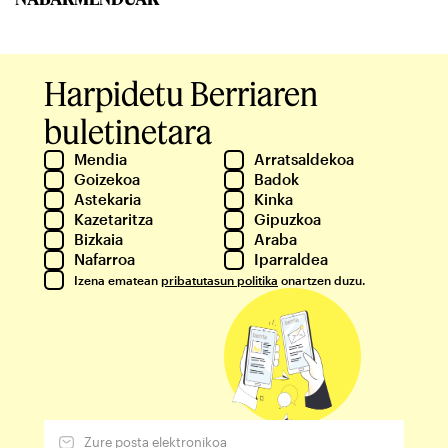
Harpidetu Berriaren
buletinetara
Mendia
Arratsaldekoa
Goizekoa
Badok
Astekaria
Kinka
Kazetaritza
Gipuzkoa
Bizkaia
Araba
Nafarroa
Iparraldea
Izena ematean
pribatutasun politika
onartzen duzu.