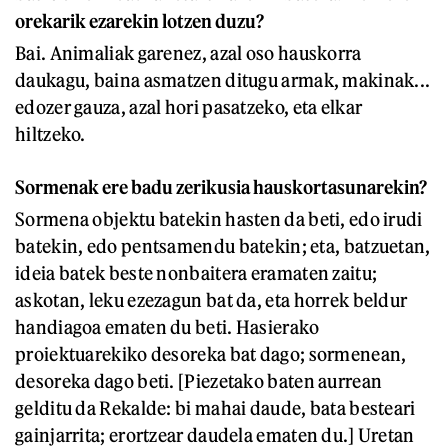
orekarik ezarekin lotzen duzu?
Bai. Animaliak garenez, azal oso hauskorra
daukagu, baina asmatzen ditugu armak, makinak...
edozer gauza, azal hori pasatzeko, eta elkar
hiltzeko.
Sormenak ere badu zerikusia hauskortasunarekin?
Sormena objektu batekin hasten da beti, edo irudi
batekin, edo pentsamendu batekin; eta, batzuetan,
ideia batek beste nonbaitera eramaten zaitu;
askotan, leku ezezagun bat da, eta horrek beldur
handiagoa ematen du beti. Hasierako
proiektuarekiko desoreka bat dago; sormenean,
desoreka dago beti. [Piezetako baten aurrean
gelditu da Rekalde: bi mahai daude, bata besteari
gainjarrita; erortzear daudela ematen du.] Uretan