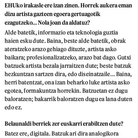
EHUko irakasle ere izan zinen. Horrek aukera eman
dizu artista gazteen egoera gertuagotik
ezagutzeko... Nola joan da aldatuz?
Alde batetik, informazio eta teknologia guztia
haien esku dute. Baina, beste alde batetik, obrak
ateratzeko arazo gehiago dituzte, artista asko
baikara; profesionalizatzeko, arazo bat dago. Gutxi
batzuek artista bezala jarraitzen dute; beste batzuk
hezkuntzan sartzen dira, edo diseinatzaile... Baina,
herri batentzat, ona izan beharko luke artista asko
egotea, formakuntza horrekin. Batzuetan ez dugu
baloratzen; bakarrik baloratzen dugu ea lana duten
edo ez.
Belaunaldi berriek zer euskarri erabiltzen dute?
Batez ere, digitala. Batzuk ari dira analogikora