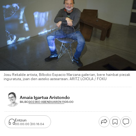
Josu Rekalde artista, Bilboko Espacio Marzana galerian, bere hainbat piezak
inguratuta, joan den asteko asteartean. ARITZ LOIOLA / FOKU
Amaia Igartua Aristondo
2023KO ABENDUAREN 11
BILBO
05:00
Entzun
00:00:00
00:16:04