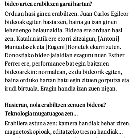
bideo artea erabiltzen garai hartan?
Orduan hasi ginen erabiltzen. Juan Carlos Egileor
bideoak egiten hasia zen, baina gu izan ginen
lehenengo belaunaldia. Bideoa ere orduan hasi
zen. Kataluniatik ere etorri zitzaigun, [Antoni]
Muntadasek eta [Eugeni] Bonetek ekarri zuten.
Donostiako bideo jaialdian ezagutu nuen Esther
Ferrer ere, performance bat egin baitzuen
bideoarekin: normalean, ez du bideorik egiten,
baina orduko hartan batu egin zituen gorputza eta
irudi birtuala. Eragin handia izan zuen nigan.
Hasieran, nola erabiltzen zenuen bideoa?
Teknologia mugatuagoa zen...
Erabilera astuna zen: kamera handiak behar ziren,
magnetoskopioak, editatzeko tresna handiak...