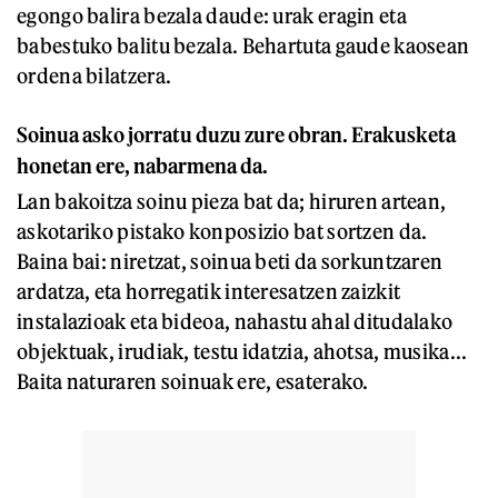
egongo balira bezala daude: urak eragin eta
babestuko balitu bezala. Behartuta gaude kaosean
ordena bilatzera.
Soinua asko jorratu duzu zure obran. Erakusketa
honetan ere, nabarmena da.
Lan bakoitza soinu pieza bat da; hiruren artean,
askotariko pistako konposizio bat sortzen da.
Baina bai: niretzat, soinua beti da sorkuntzaren
ardatza, eta horregatik interesatzen zaizkit
instalazioak eta bideoa, nahastu ahal ditudalako
objektuak, irudiak, testu idatzia, ahotsa, musika...
Baita naturaren soinuak ere, esaterako.