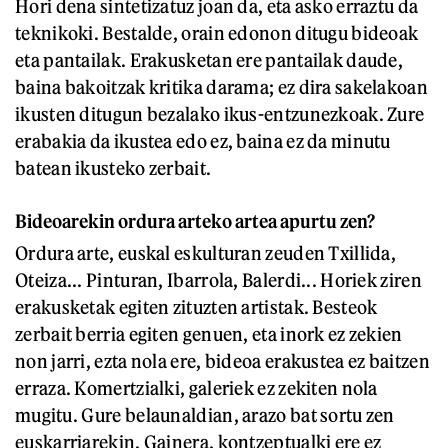
Hori dena sintetizatuz joan da, eta asko erraztu da
teknikoki. Bestalde, orain edonon ditugu bideoak
eta pantailak. Erakusketan ere pantailak daude,
baina bakoitzak kritika darama; ez dira sakelakoan
ikusten ditugun bezalako ikus-entzunezkoak. Zure
erabakia da ikustea edo ez, baina ez da minutu
batean ikusteko zerbait.
Bideoarekin ordura arteko artea apurtu zen?
Ordura arte, euskal eskulturan zeuden Txillida,
Oteiza... Pinturan, Ibarrola, Balerdi... Horiek ziren
erakusketak egiten zituzten artistak. Besteok
zerbait berria egiten genuen, eta inork ez zekien
non jarri, ezta nola ere, bideoa erakustea ez baitzen
erraza. Komertzialki, galeriek ez zekiten nola
mugitu. Gure belaunaldian, arazo bat sortu zen
euskarriarekin. Gainera, kontzeptualki ere ez