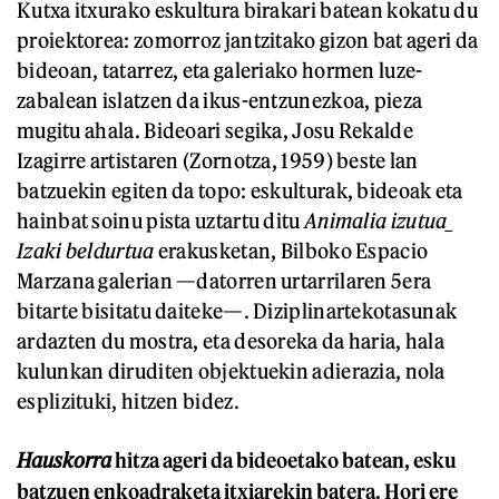
Kutxa itxurako eskultura birakari batean kokatu du
proiektorea: zomorroz jantzitako gizon bat ageri da
bideoan, tatarrez, eta galeriako hormen luze-
zabalean islatzen da ikus-entzunezkoa, pieza
mugitu ahala. Bideoari segika, Josu Rekalde
Izagirre artistaren (Zornotza, 1959) beste lan
batzuekin egiten da topo: eskulturak, bideoak eta
hainbat soinu pista uztartu ditu
Animalia izutua
_
I
zaki beldurtua
erakusketan, Bilboko Espacio
Marzana galerian —datorren urtarrilaren 5era
bitarte bisitatu daiteke—. Diziplinartekotasunak
ardazten du mostra, eta desoreka da haria, hala
kulunkan diruditen objektuekin adierazia, nola
esplizituki, hitzen bidez.
Hauskorra
hitza ageri da bideoetako batean, esku
batzuen enkoadraketa itxiarekin batera. Hori ere