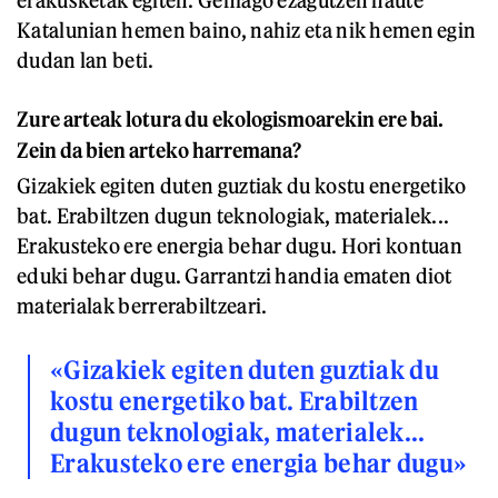
Katalunian hemen baino, nahiz eta nik hemen egin
dudan lan beti.
Zure arteak lotura du ekologismoarekin ere bai.
Zein da bien arteko harremana?
Gizakiek egiten duten guztiak du kostu energetiko
bat. Erabiltzen dugun teknologiak, materialek...
Erakusteko ere energia behar dugu. Hori kontuan
eduki behar dugu. Garrantzi handia ematen diot
materialak berrerabiltzeari.
«Gizakiek egiten duten guztiak du
kostu energetiko bat. Erabiltzen
dugun teknologiak, materialek...
Erakusteko ere energia behar dugu»