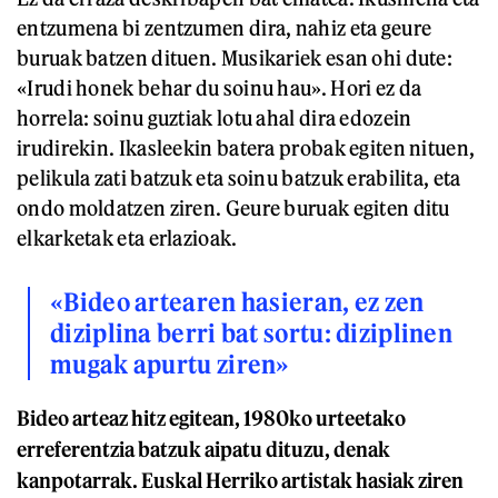
entzumena bi zentzumen dira, nahiz eta geure
buruak batzen dituen. Musikariek esan ohi dute:
«Irudi honek behar du soinu hau». Hori ez da
horrela: soinu guztiak lotu ahal dira edozein
irudirekin. Ikasleekin batera probak egiten nituen,
pelikula zati batzuk eta soinu batzuk erabilita, eta
ondo moldatzen ziren. Geure buruak egiten ditu
elkarketak eta erlazioak.
«Bideo artearen hasieran, ez zen
diziplina berri bat sortu: diziplinen
mugak apurtu ziren»
Bideo arteaz hitz egitean, 1980ko urteetako
erreferentzia batzuk aipatu dituzu, denak
kanpotarrak. Euskal Herriko artistak hasiak ziren