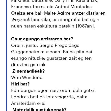
Francesc Torres eta Antoni Muntadas.
Oteiza ere bai: Maite Agirre antzerkilariaren
Woyzeck
lanerako, eszenografia bat egin
nuen haren eskultura batekin [1987an].
Gaur egungo artistaren bat?
Orain, justu, Sergio Prego dago
Guggenheim museoan. Baina pila bat
esango nituzke; gustatzen zait egiten
dituzten gauzak.
Zinemagileak?
Wim Wenders.
Hiri bat?
Edinburgon egon naiz orain dela gutxi.
Londres beti da interesgarria, baita
Amsterdam ere.
Materialik gustukoenak?