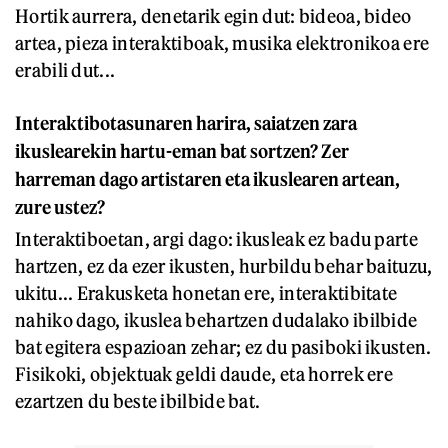
Hortik aurrera, denetarik egin dut: bideoa, bideo
artea, pieza interaktiboak, musika elektronikoa ere
erabili dut...
Interaktibotasunaren harira, saiatzen zara
ikuslearekin hartu-eman bat sortzen? Zer
harreman dago artistaren eta ikuslearen artean,
zure ustez?
Interaktiboetan, argi dago: ikusleak ez badu parte
hartzen, ez da ezer ikusten, hurbildu behar baituzu,
ukitu... Erakusketa honetan ere, interaktibitate
nahiko dago, ikuslea behartzen dudalako ibilbide
bat egitera espazioan zehar; ez du pasiboki ikusten.
Fisikoki, objektuak geldi daude, eta horrek ere
ezartzen du beste ibilbide bat.