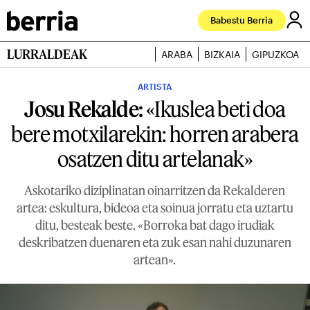
Babestu Berria
LURRALDEAK
ARABA
BIZKAIA
GIPUZKOA
ARTISTA
Josu Rekalde:
«Ikuslea beti doa
bere motxilarekin: horren arabera
osatzen ditu artelanak»
Askotariko diziplinatan oinarritzen da Rekalderen
artea: eskultura, bideoa eta soinua jorratu eta uztartu
ditu, besteak beste. «Borroka bat dago irudiak
deskribatzen duenaren eta zuk esan nahi duzunaren
artean».