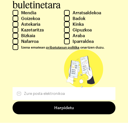
buletinetara
Mendia
Arratsaldekoa
Goizekoa
Badok
Astekaria
Kinka
Kazetaritza
Gipuzkoa
Bizkaia
Araba
Nafarroa
Iparraldea
Izena ematean
pribatutasun politika
onartzen duzu.