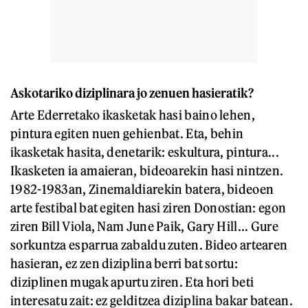
Askotariko diziplinara jo zenuen hasieratik?
Arte Ederretako ikasketak hasi baino lehen,
pintura egiten nuen gehienbat. Eta, behin
ikasketak hasita, denetarik: eskultura, pintura...
Ikasketen ia amaieran, bideoarekin hasi nintzen.
1982-1983an, Zinemaldiarekin batera, bideoen
arte festibal bat egiten hasi ziren Donostian: egon
ziren Bill Viola, Nam June Paik, Gary Hill... Gure
sorkuntza esparrua zabaldu zuten. Bideo artearen
hasieran, ez zen diziplina berri bat sortu:
diziplinen mugak apurtu ziren. Eta hori beti
interesatu zait: ez gelditzea diziplina bakar batean.