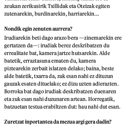
zeukan zerikusirik Txillidak eta Oteizak egiten
zutenarekin, burdinarekin, harriarekin...
Nondik egin zenuten aurrera?
Irudiarekin beti dago arazo bera —zinemarekin ere
gertatzen da—: irudiak berez deskribatzen du
errealitate bat, kamera jartze hutsarekin. Alde
batetik, erraztasuna ematen du, kamera
piztearekin zerbait islatzen delako; baina, beste
alde batetik, txarra da, zuk esan nahi ez dituzun
gauzak esaten dituelako; ez dizu uzten adierazten.
Borroka bat dago irudiak deskribatzen duenaren
eta zuk esan nahi duzunaren artean. Horregatik,
batzuetan testua erabiltzen dut: hau nahi dut esan.
Zuretzat inportantea da mezua argi gera dadin?