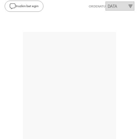
Iruzkin bat egin
ORDENATU