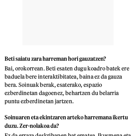
Beti saiatu zara harreman hori gauzatzen?
Bai, orokorrean. Beti esaten dugu koadro batek ere
baduela bere interaktibitatea, baina ez da gauza
bera. Soinuak berak, esaterako, espazio
ezberdinetan dagoenez, behartzen du belarria
puntu ezberdinetan jartzen.
Soinuaren eta ekintzaren arteko harremana ikertu
duzu. Zer-nolakoa da?
Ez da erraza deskribapen bat ematea. Ikusmena eta