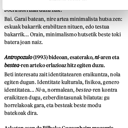
Joera hori izan duzu zuk?
Bai. Garai batean, nire artea minimalista hutsa zen:
eskuak bakarrik erabiltzen nituen, edo testua
bakarrik... Orain, minimalismo hutsetik beste toki
batera joan naiz.
Antropozulo
(1993) bideoan, esaterako,
ni
-aren eta
bestea
-ren arteko erlazioaz hitz egiten duzu.
Beti interesatu zait identitatearen eraikuntza, nola
egiten dugun. Identitate kulturala, fisikoa, genero
identitatea...
Ni
-a, normalean,
bestea
-ren kontra
eraikitzen dugu, ezberdintasunak bilatuta: gu
horrelakoak gara, eta besteak beste modu
batekoak dira.
Askotan esan da Bilboko Guggenheim mugarria