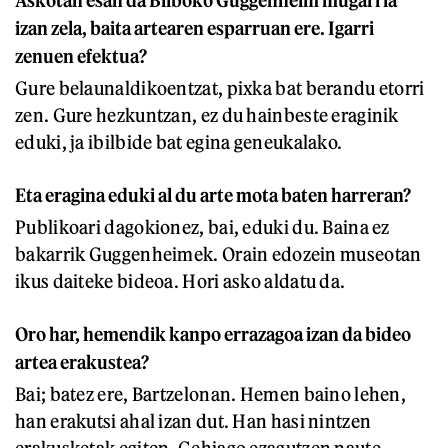
izan zela, baita artearen esparruan ere. Igarri
zenuen efektua?
Gure belaunaldikoentzat, pixka bat berandu etorri
zen. Gure hezkuntzan, ez du hainbeste eraginik
eduki, ja ibilbide bat egina geneukalako.
Eta eragina eduki al du arte mota baten harreran?
Publikoari dagokionez, bai, eduki du. Baina ez
bakarrik Guggenheimek. Orain edozein museotan
ikus daiteke bideoa. Hori asko aldatu da.
Oro har, hemendik kanpo errazagoa izan da bideo
artea erakustea?
Bai; batez ere, Bartzelonan. Hemen baino lehen,
han erakutsi ahal izan dut. Han hasi nintzen
erakusketak egiten. Gehiago ezagutzen naute