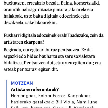
bueltatzen, erreakzio bezala. Baina, komertzialki,
oraindik nahiago dituzte pintura, akuarela eta
halakoak, uste baita digitala edozeinek egin
dezakeela, sakelakoarekin.
Euskarri digitala edozeinek erabil badezake, zein da
artistaren ekarpena?
Begirada, eta egiteari buruz pentsatzea. Ez da
argazki edo bideo bat hartu eta sare sozialetara
bidaltzea. Pentsatzen dut, eta artea egiten dut; eta
arteak pentsarazi egiten dit.
MOTZEAN
Artista erreferenteak?
Hemengoak, Esther Ferrer. Kanpokoak,
hasierako garaikoak: Bill Viola, Nam June
Paik; eta, batez ere, Gary Hill. Katalanak,