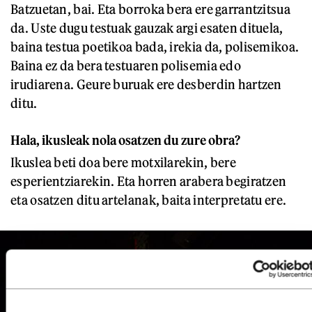
Batzuetan, bai. Eta borroka bera ere garrantzitsua
da. Uste dugu testuak gauzak argi esaten dituela,
baina testua poetikoa bada, irekia da, polisemikoa.
Baina ez da bera testuaren polisemia edo
irudiarena. Geure buruak ere desberdin hartzen
ditu.
Hala, ikusleak nola osatzen du zure obra?
Ikuslea beti doa bere motxilarekin, bere
esperientziarekin. Eta horren arabera begiratzen
eta osatzen ditu artelanak, baita interpretatu ere.