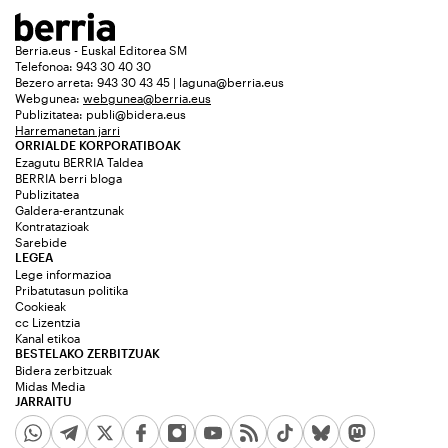
Berria.eus - Euskal Editorea SM
Telefonoa: 943 30 40 30
Bezero arreta: 943 30 43 45 | laguna@berria.eus
Webgunea:
webgunea@berria.eus
Publizitatea:
publi@bidera.eus
Harremanetan jarri
ORRIALDE KORPORATIBOAK
Ezagutu BERRIA Taldea
BERRIA berri bloga
Publizitatea
Galdera-erantzunak
Kontratazioak
Sarebide
LEGEA
Lege informazioa
Pribatutasun politika
Cookieak
cc Lizentzia
Kanal etikoa
BESTELAKO ZERBITZUAK
Bidera zerbitzuak
Midas Media
JARRAITU