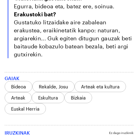
Egurra, bideoa eta, batez ere, soinua.
Erakustoki bat?
Gustatuko litzaidake aire zabalean
erakustea, eraikinetatik kanpo: naturan,
argiarekin... Guk egiten ditugun gauzak beti
baitaude kobazulo batean bezala, beti argi
gutxirekin.
GAIAK
Bideoa
Rekalde, Josu
Arteak eta kultura
Arteak
Eskultura
Bizkaia
Euskal Herria
IRUZKINAK
Ez dago iruzkinik