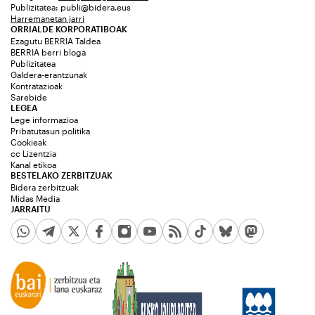
Publizitatea:
publi@bidera.eus
Harremanetan jarri
ORRIALDE KORPORATIBOAK
Ezagutu BERRIA Taldea
BERRIA berri bloga
Publizitatea
Galdera-erantzunak
Kontratazioak
Sarebide
LEGEA
Lege informazioa
Pribatutasun politika
Cookieak
cc Lizentzia
Kanal etikoa
BESTELAKO ZERBITZUAK
Bidera zerbitzuak
Midas Media
JARRAITU