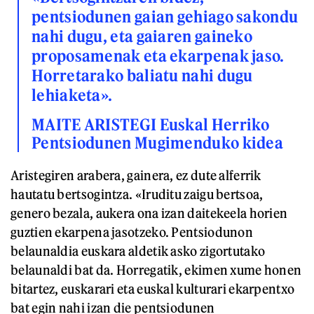
pentsiodunen gaian gehiago sakondu
nahi dugu, eta gaiaren gaineko
proposamenak eta ekarpenak jaso.
Horretarako baliatu nahi dugu
lehiaketa».
MAITE ARISTEGI Euskal Herriko
Pentsiodunen Mugimenduko kidea
Aristegiren arabera, gainera, ez dute alferrik
hautatu bertsogintza. «Iruditu zaigu bertsoa,
genero bezala, aukera ona izan daitekeela horien
guztien ekarpena jasotzeko. Pentsiodunon
belaunaldia euskara aldetik asko zigortutako
belaunaldi bat da. Horregatik, ekimen xume honen
bitartez, euskarari eta euskal kulturari ekarpentxo
bat egin nahi izan die pentsiodunen