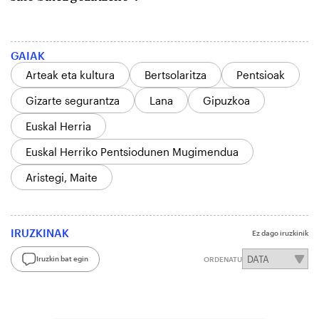
GAIAK
Arteak eta kultura
Bertsolaritza
Pentsioak
Gizarte segurantza
Lana
Gipuzkoa
Euskal Herria
Euskal Herriko Pentsiodunen Mugimendua
Aristegi, Maite
IRUZKINAK
Ez dago iruzkinik
Iruzkin bat egin
ORDENATU