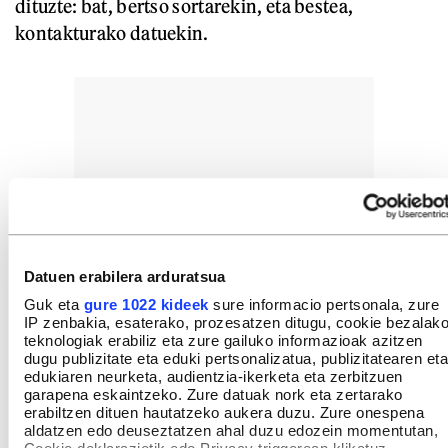
dituzte: bat, bertso sortarekin, eta bestea,
kontakturako datuekin.
Datuen erabilera arduratsua
Guk eta
gure 1022 kideek
sure informacio pertsonala, zure
IP zenbakia, esaterako, prozesatzen ditugu, cookie bezalak
teknologiak erabiliz eta zure gailuko informazioak azitzen
dugu publizitate eta eduki pertsonalizatua, publizitatearen eta
edukiaren neurketa, audientzia-ikerketa eta zerbitzuen
garapena eskaintzeko. Zure datuak nork eta zertarako
erabiltzen dituen hautatzeko aukera duzu. Zure onespena
aldatzen edo deuseztatzen ahal duzu edozein momentutan,