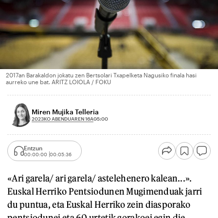
2017an Barakaldon jokatu zen Bertsolari Txapelketa Nagusiko finala hasi
aurreko une bat. ARITZ LOIOLA / FOKU
Miren Mujika Telleria
2023KO ABENDUAREN 16A
05:00
Entzun
00:00:00
00:05:36
«Ari garela/ ari garela/ astelehenero kalean...».
Euskal Herriko Pentsiodunen Mugimenduak jarri
du puntua, eta Euskal Herriko zein diasporako
pentsiodunei eta 60 urtetik gorakoei egin die