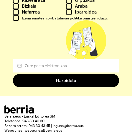
Bizkaia
Araba
Nafarroa
Iparraldea
Izena ematean
pribatutasun politika
onartzen duzu.
Berria.eus - Euskal Editorea SM
Telefonoa: 943 30 40 30
Bezero arreta: 943 30 43 45 | laguna@berria.eus
Webgunea:
webgunea@berria.eus