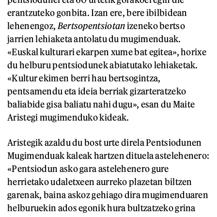
erantzuteko gonbita. Izan ere, bere ibilbidean
lehenengoz,
Bertsopentsiotan
izeneko bertso
jarrien lehiaketa antolatu du mugimenduak.
«Euskal kulturari ekarpen xume bat egitea», horixe
du helburu pentsiodunek abiatutako lehiaketak.
«Kultur ekimen berri hau bertsogintza,
pentsamendu eta ideia berriak gizarteratzeko
baliabide gisa baliatu nahi dugu», esan du Maite
Aristegi mugimenduko kideak.
Aristegik azaldu du bost urte direla Pentsiodunen
Mugimenduak kaleak hartzen dituela astelehenero:
«Pentsiodun asko gara astelehenero gure
herrietako udaletxeen aurreko plazetan biltzen
garenak, baina askoz gehiago dira mugimenduaren
helburuekin ados egonik hura bultzatzeko grina