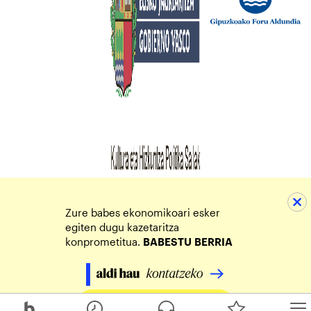
Zure babes ekonomikoari esker
egiten dugu kazetaritza
konprometitua.
BABESTU
BERRIA
Egin zure ekarpena