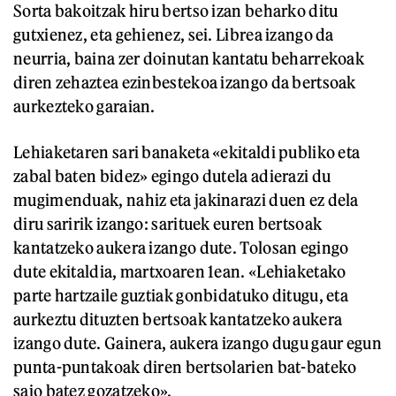
Sorta bakoitzak hiru bertso izan beharko ditu
gutxienez, eta gehienez, sei. Librea izango da
neurria, baina zer doinutan kantatu beharrekoak
diren zehaztea ezinbestekoa izango da bertsoak
aurkezteko garaian.
Lehiaketaren sari banaketa «ekitaldi publiko eta
zabal baten bidez» egingo dutela adierazi du
mugimenduak, nahiz eta jakinarazi duen ez dela
diru saririk izango: sarituek euren bertsoak
kantatzeko aukera izango dute. Tolosan egingo
dute ekitaldia, martxoaren 1ean. «Lehiaketako
parte hartzaile guztiak gonbidatuko ditugu, eta
aurkeztu dituzten bertsoak kantatzeko aukera
izango dute. Gainera, aukera izango dugu gaur egun
punta-puntakoak diren bertsolarien bat-bateko
saio batez gozatzeko».