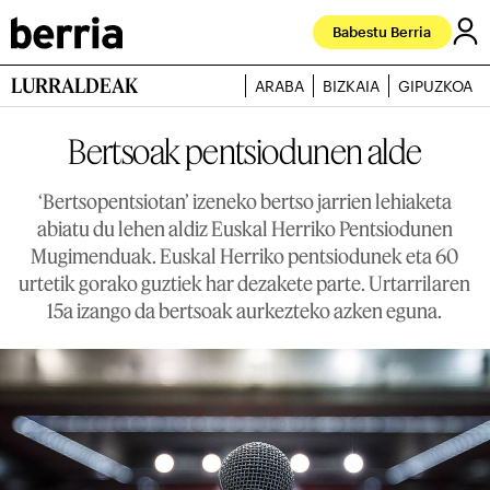
Babestu Berria
LURRALDEAK
ARABA
BIZKAIA
GIPUZKOA
Bertsoak pentsiodunen alde
‘Bertsopentsiotan’ izeneko bertso jarrien lehiaketa
abiatu du lehen aldiz Euskal Herriko Pentsiodunen
Mugimenduak. Euskal Herriko pentsiodunek eta 60
urtetik gorako guztiek har dezakete parte. Urtarrilaren
15a izango da bertsoak aurkezteko azken eguna.