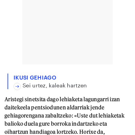
IKUSI GEHIAGO
Sei urtez, kaleak hartzen
Aristegi sinetsita dago lehiaketa lagungarri izan
daitekeela pentsiodunen aldarriak jende
gehiagorengana zabaltzeko: «Uste dut lehiaketak
balioko duela gure borroka indartzeko eta
oihartzun handiagoa lortzeko. Horixe da,