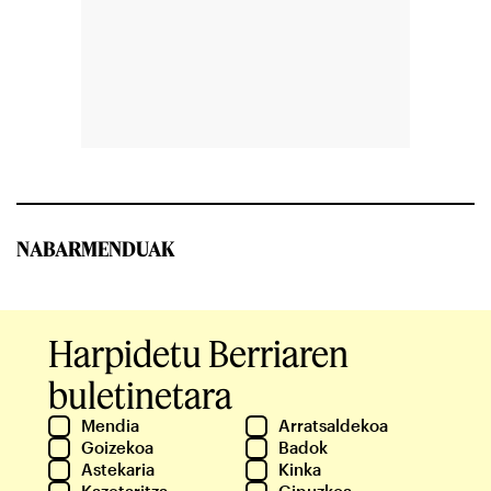
NABARMENDUAK
Harpidetu Berriaren
buletinetara
Mendia
Arratsaldekoa
Goizekoa
Badok
Astekaria
Kinka
Kazetaritza
Gipuzkoa