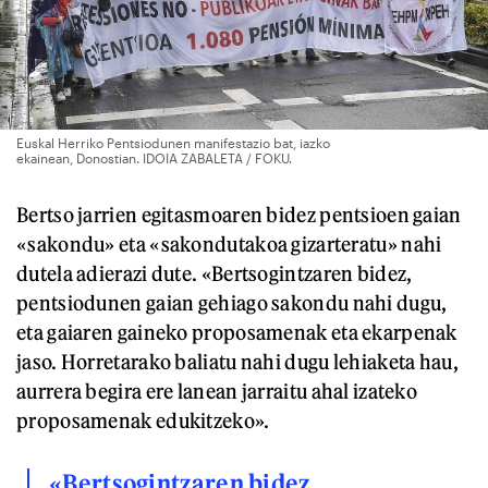
Euskal Herriko Pentsiodunen manifestazio bat, iazko
ekainean, Donostian. IDOIA ZABALETA / FOKU.
Bertso jarrien egitasmoaren bidez pentsioen gaian
«sakondu» eta «sakondutakoa gizarteratu» nahi
dutela adierazi dute. «Bertsogintzaren bidez,
pentsiodunen gaian gehiago sakondu nahi dugu,
eta gaiaren gaineko proposamenak eta ekarpenak
jaso. Horretarako baliatu nahi dugu lehiaketa hau,
aurrera begira ere lanean jarraitu ahal izateko
proposamenak edukitzeko».
«Bertsogintzaren bidez,