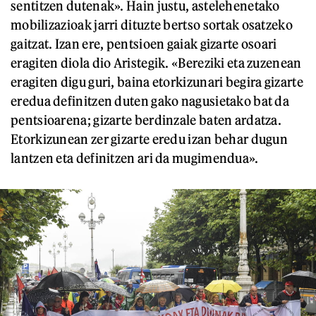
sentitzen dutenak». Hain justu, astelehenetako
mobilizazioak jarri dituzte bertso sortak osatzeko
gaitzat. Izan ere, pentsioen gaiak gizarte osoari
eragiten diola dio Aristegik. «Bereziki eta zuzenean
eragiten digu guri, baina etorkizunari begira gizarte
eredua definitzen duten gako nagusietako bat da
pentsioarena; gizarte berdinzale baten ardatza.
Etorkizunean zer gizarte eredu izan behar dugun
lantzen eta definitzen ari da mugimendua».