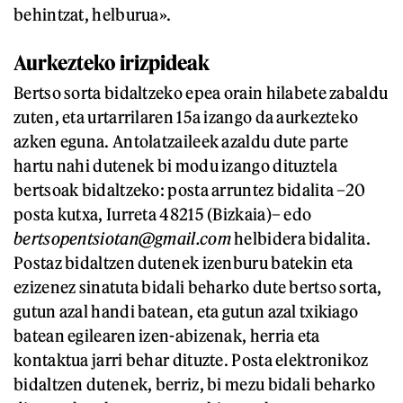
behintzat, helburua».
Aurkezteko irizpideak
Bertso sorta bidaltzeko epea orain hilabete zabaldu
zuten, eta urtarrilaren 15a izango da aurkezteko
azken eguna. Antolatzaileek azaldu dute parte
hartu nahi dutenek bi modu izango dituztela
bertsoak bidaltzeko: posta arruntez bidalita –20
posta kutxa, Iurreta 48215 (Bizkaia)– edo
bertsopentsiotan@gmail.com
helbidera bidalita.
Postaz bidaltzen dutenek izenburu batekin eta
ezizenez sinatuta bidali beharko dute bertso sorta,
gutun azal handi batean, eta gutun azal txikiago
batean egilearen izen-abizenak, herria eta
kontaktua jarri behar dituzte. Posta elektronikoz
bidaltzen dutenek, berriz, bi mezu bidali beharko