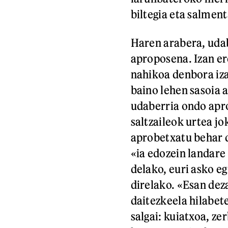
biltegia eta salmen
Haren arabera, udab
aproposena. Izan ere
nahikoa denbora iza
baino lehen sasoia 
udaberria ondo apro
saltzaileok urtea j
aprobetxatu behar 
«ia edozein landare
delako, euri asko e
direlako. «Esan dez
daitezkeela hilabe
salgai: kuiatxoa, ze