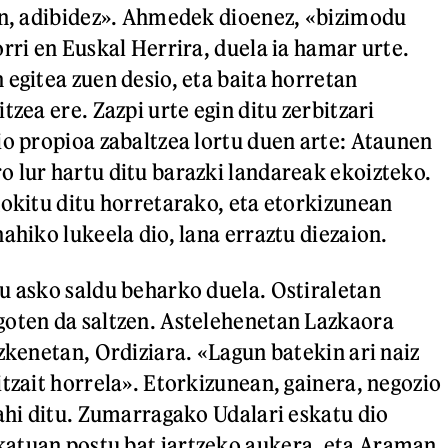
en, adibidez». Ahmedek dioenez, «bizimodu
rri en Euskal Herrira, duela ia hamar urte.
 egitea zuen desio, eta baita horretan
tzea ere. Zazpi urte egin ditu zerbitzari
io propioa zabaltzea lortu duen arte: Ataunen
 lur hartu ditu barazki landareak ekoizteko.
gokitu ditu horretarako, eta etorkizunean
ahiko lukeela dio, lana erraztu diezaion.
u asko saldu beharko duela. Ostiraletan
goten da saltzen. Astelehenetan Lazkaora
zkenetan, Ordiziara. «Lagun batekin ari naiz
itzait horrela». Etorkizunean, gainera, negozio
nahi ditu. Zumarragako Udalari eskatu dio
atuan postu bat jartzeko aukera, eta Araman