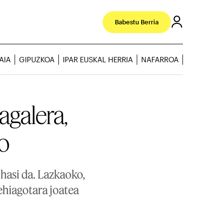
Babestu Berria
AIA
GIPUZKOA
IPAR EUSKAL HERRIA
NAFARROA
agalera,
ko
hasi da. Lazkaoko,
ehiagotara joatea