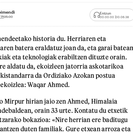
bimendi
Entzun
 1A
05:00
00:00:00
00:06:38
endeetako historia du. Herriaren eta
aren batera eraldatuz joan da, eta garai batea
iak eta teknologiak erabiltzen dituzte orain.
ere aldatu da, ekoizleen jatorria askotarikoa
akistandarra da Ordiziako Azokan postua
 ekoizlea: Waqar Ahmed.
o Mirpur hirian jaio zen Ahmed, Himalaia
ebaldean, orain 33 urte. Kontatu du etxetik
tzarako bokazioa: «Nire herrian ere baditugu
lantzen duten familiak. Gure etxean arroza eta