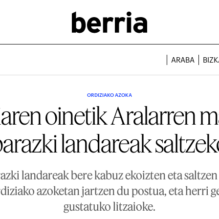
ARABA
BIZK
ORDIZIAKO AZOKA
aren oinetik Aralarren m
arazki landareak saltze
ki landareak bere kabuz ekoizten eta saltzen 
diziako azoketan jartzen du postua, eta herri g
gustatuko litzaioke.