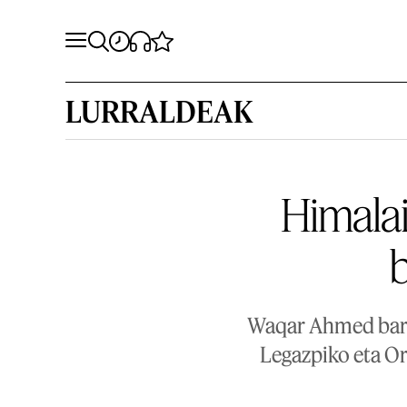
LURRALDEAK
Himalai
b
Waqar Ahmed baraz
Legazpiko eta Or