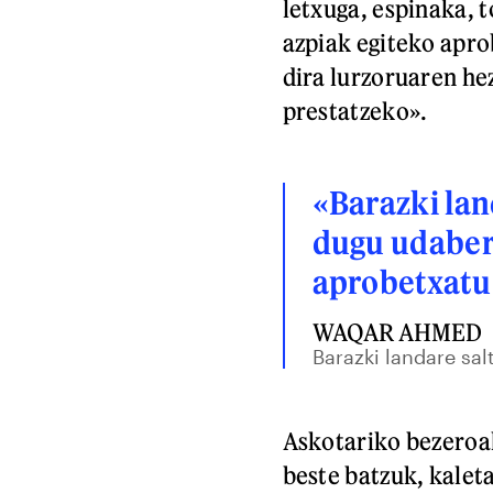
letxuga, espinaka,
azpiak egiteko apro
dira lurzoruaren h
prestatzeko».
«Barazki lan
dugu udaberr
aprobetxatu
WAQAR AHMED
Barazki landare sal
Askotariko bezeroak
beste batzuk, kalet