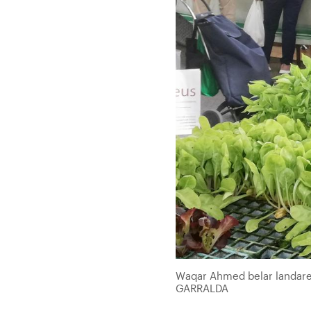
Waqar Ahmed belar landare 
GARRALDA