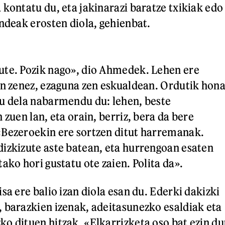
 kontatu du, eta jakinarazi baratze txikiak edo
endeak erosten diola, gehienbat.
ute. Pozik nago», dio Ahmedek. Lehen ere
en zenez, ezaguna zen eskualdean. Ordutik hon
u dela nabarmendu du: lehen, beste
 zuen lan, eta orain, berriz, bera da bere
«Bezeroekin ere sortzen ditut harremanak.
izkizute aste batean, eta hurrengoan esaten
ako hori gustatu ote zaien. Polita da».
sa ere balio izan diola esan du. Ederki dakizki
 barazkien izenak, adeitasunezko esaldiak eta
o dituen hitzak. «Elkarrizketa oso bat ezin du