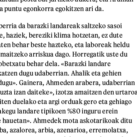
ta puntu egonkorra egokitzen ari da.
erria da barazki landareak saltzeko sasoi
, haziek, bereziki klima hotzetan, ez dute
ten behar beste hazteko, eta laboreak heldu
amaitzeko arriskua dago. Horregatik uste du
betxatu behar dela. «Barazki landare
okatzen dugu udaberrian. Ahalik eta gehien
dugu». Gainera, Ahmeden arabera, udaberrian
 uzta izan daiteke», izotza amaitzen den urtaro
giten duelako eta argi orduak gero eta gehiago
akegu landare tipikoen %80 inguru erein
te hauetan». Ahmedek mota askotarikoak ditu
rba, azalorea, arbia, azenarioa, erremolatxa,