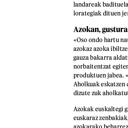
landareak badituela
lorategiak dituen j
Azokan, gustura
«Oso ondo hartu na
azokaz azoka ibiltz
gauza bakarra aldat
norbaitentzat egiten
produktuen jabea. 
Aholkuak eskatzen d
dizute zuk aholkatut
Azokak euskaltegi gi
euskaraz zenbakiak,
azokarako beharrezk