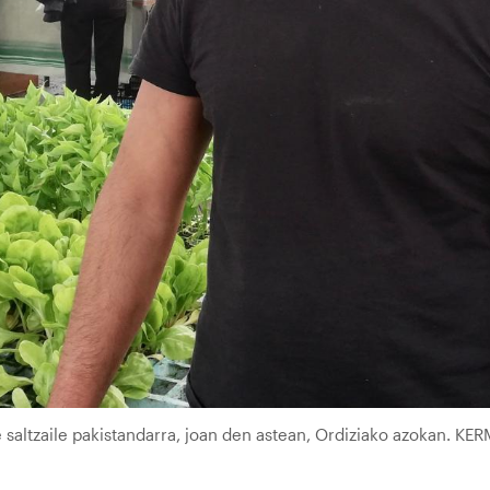
saltzaile pakistandarra, joan den astean, Ordiziako azokan. KE