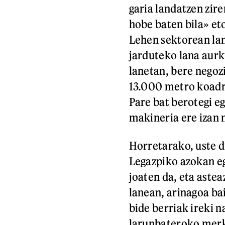
garia landatzen zir
hobe baten bila» eto
Lehen sektorean lan
jarduteko lana aurki
lanetan, bere negoz
13.000 metro koadro
Pare bat berotegi e
makineria ere izan n
Horretarako, uste d
Legazpiko azokan e
joaten da, eta astea
lanean, arinagoa ba
bide berriak ireki 
larunbateroko merk