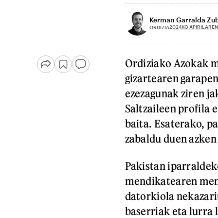
Kerman Garralda Zu
2024KO APIRILAREN
ORDIZIA
Ordiziako Azokak m
gizartearen garapen
ezezagunak ziren jak
Saltzaileen profila 
baita. Esaterako, p
zabaldu duen azken
Pakistan iparraldek
mendikatearen mend
datorkiola nekazari
baserriak eta lurra 