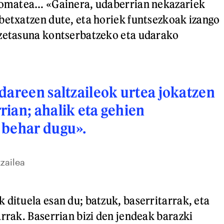
 tomatea… «Gainera, udaberrian nekazariek
betxatzen dute, eta horiek funtsezkoak izango
ezetasuna kontserbatzeko eta udarako
dareen saltzaileok urtea jokatzen
ian; ahalik eta gehien
 behar dugu».
tzailea
 dituela esan du; batzuk, baserritarrak, eta
arrak. Baserrian bizi den jendeak barazki