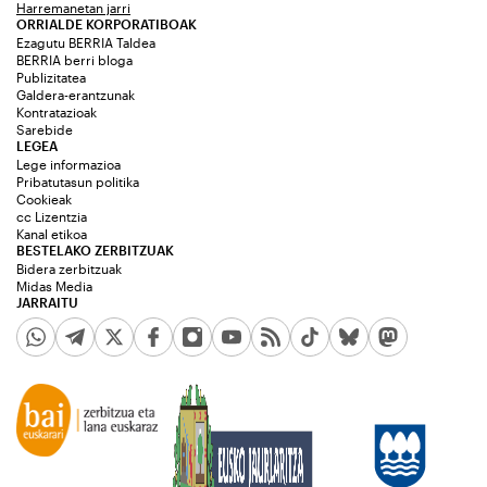
Harremanetan jarri
ORRIALDE KORPORATIBOAK
Ezagutu BERRIA Taldea
BERRIA berri bloga
Publizitatea
Galdera-erantzunak
Kontratazioak
Sarebide
LEGEA
Lege informazioa
Pribatutasun politika
Cookieak
cc Lizentzia
Kanal etikoa
BESTELAKO ZERBITZUAK
Bidera zerbitzuak
Midas Media
JARRAITU