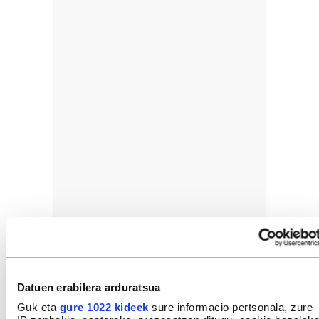
Datuen erabilera arduratsua
Guk eta
gure 1022 kideek
sure informacio pertsonala, zure