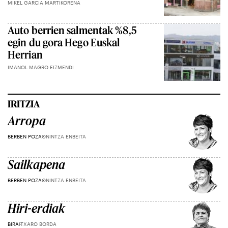
MIKEL GARCIA MARTIKORENA
Auto berrien salmentak %8,5
egin du gora Hego Euskal
Herrian
IMANOL MAGRO EIZMENDI
IRITZIA
Arropa
BERBEN POZA
ONINTZA ENBEITA
Sailkapena
BERBEN POZA
ONINTZA ENBEITA
Hiri-erdiak
BIRA
ITXARO BORDA