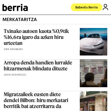
Babestu Berria
MERKATARITZA
Txinako autoen kuota %0,9tik
%16,6ra igaro da azken hiru
urteetan
IKER ARANBURU
Arropa denda handien lurralde
hitzarmenak blindatu dituzte
JOKIN SAGARZAZU
Migratzaileek eusten diete
dendei Bilbon: hiru merkatari
berritik bat atzerritarra da