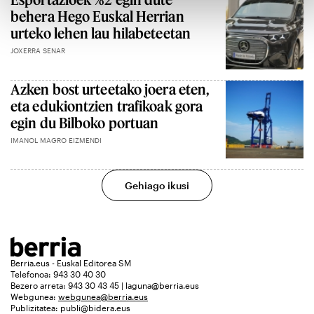
behera Hego Euskal Herrian
urteko lehen lau hilabeteetan
JOXERRA SENAR
Azken bost urteetako joera eten,
eta edukiontzien trafikoak gora
egin du Bilboko portuan
IMANOL MAGRO EIZMENDI
Gehiago ikusi
Berria.eus - Euskal Editorea SM
Telefonoa: 943 30 40 30
Bezero arreta: 943 30 43 45 | laguna@berria.eus
Webgunea:
webgunea@berria.eus
Publizitatea:
publi@bidera.eus