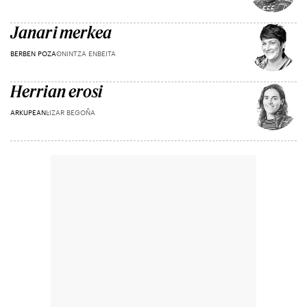
Janari merkea
BERBEN POZA
ONINTZA ENBEITA
Herrian erosi
ARKUPEAN
LIZAR BEGOÑA