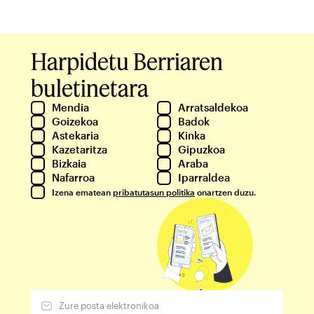
Harpidetu Berriaren
buletinetara
Mendia
Arratsaldekoa
Goizekoa
Badok
Astekaria
Kinka
Kazetaritza
Gipuzkoa
Bizkaia
Araba
Nafarroa
Iparraldea
Izena ematean
pribatutasun politika
onartzen duzu.