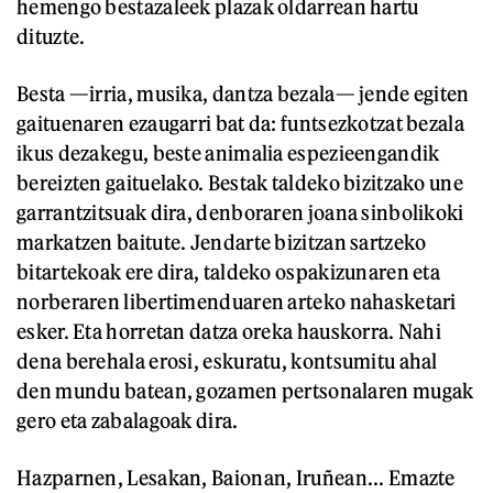
hemengo bestazaleek plazak oldarrean hartu
dituzte.
Besta —irria, musika, dantza bezala— jende egiten
gaituenaren ezaugarri bat da: funtsezkotzat bezala
ikus dezakegu, beste animalia espezieengandik
bereizten gaituelako. Bestak taldeko bizitzako une
garrantzitsuak dira, denboraren joana sinbolikoki
markatzen baitute. Jendarte bizitzan sartzeko
bitartekoak ere dira, taldeko ospakizunaren eta
norberaren libertimenduaren arteko nahasketari
esker. Eta horretan datza oreka hauskorra. Nahi
dena berehala erosi, eskuratu, kontsumitu ahal
den mundu batean, gozamen pertsonalaren mugak
gero eta zabalagoak dira.
Hazparnen, Lesakan, Baionan, Iruñean... Emazte