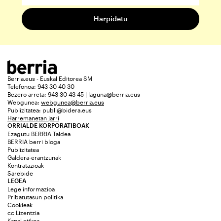
Berria.eus - Euskal Editorea SM
Telefonoa: 943 30 40 30
Bezero arreta: 943 30 43 45 | laguna@berria.eus
Webgunea:
webgunea@berria.eus
Publizitatea:
publi@bidera.eus
Harremanetan jarri
ORRIALDE KORPORATIBOAK
Ezagutu BERRIA Taldea
BERRIA berri bloga
Publizitatea
Galdera-erantzunak
Kontratazioak
Sarebide
LEGEA
Lege informazioa
Pribatutasun politika
Cookieak
cc Lizentzia
Kanal etikoa