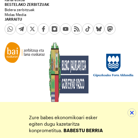
BESTELAKO ZERBITZUAK
Bidera zerbitzuak
Midas Media
JARRAITU
Zure babes ekonomikoari esker
egiten dugu kazetaritza
konprometitua.
BABESTU BERRIA