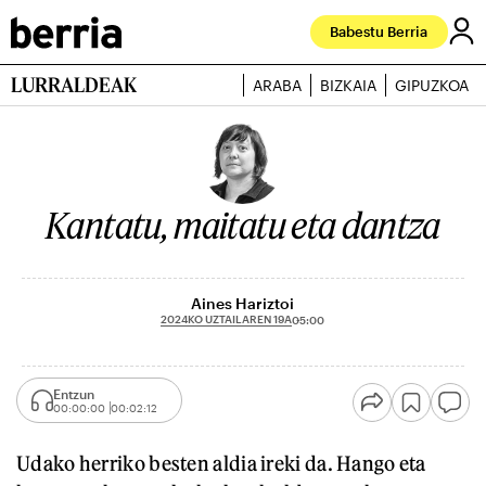
Babestu Berria
LURRALDEAK
ARABA
BIZKAIA
GIPUZKOA
Kantatu, maitatu eta dantza
Aines Hariztoi
2024KO UZTAILAREN 19A
05:00
Entzun
00:00:00
00:02:12
Udako herriko besten aldia ireki da. Hango eta