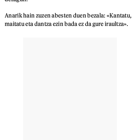
Anarik hain zuzen abesten duen bezala: «Kantatu,
maitatu eta dantza ezin bada ez da gure iraultza».