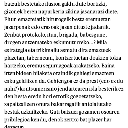
batzuk bestetako ilusioa galdu dute bortizki,
gizonek beren napurkeria zikina jasanarazi diete.
Ehun emaztetatik hirurogeik besta eremuetan
jazarpenak edo erasoak jasan dituzte jadanik.
Zenbat protokolo, itun, brigada, babesgune,
drogen antzemateko eskumuturreko...? Mila
estrategia eta trikimailu asmatu dira emazteek
plazetan, tabernetan, kontzertuetan doakien tokia
hartzeko, eremu seguruagoak arakatzeko. Baina
irtenbideen bilaketa oraindik gehiegi emazteen
esku gelditzen da. Gehiengoa ez da prest (edo ez du
nahi?) kontsumerismo jendartearen isla besterik ez
den besta eredu hori errotik gogoetatzeko,
zapaltzaileen onura bakarragatik antolatutako
bestak uzkailtzeko. Guti batzuei gozamen osoaren
pribilegioa kendu, denok zertxo bat plazer har
dezagun.