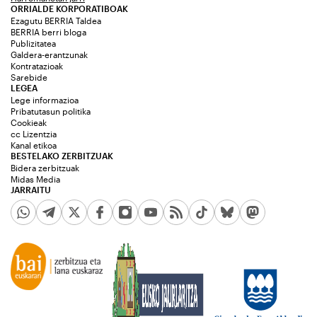
ORRIALDE KORPORATIBOAK
Ezagutu BERRIA Taldea
BERRIA berri bloga
Publizitatea
Galdera-erantzunak
Kontratazioak
Sarebide
LEGEA
Lege informazioa
Pribatutasun politika
Cookieak
cc Lizentzia
Kanal etikoa
BESTELAKO ZERBITZUAK
Bidera zerbitzuak
Midas Media
JARRAITU