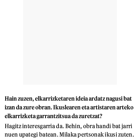
Hain zuzen, elkarrizketaren ideia ardatz nagusi bat
izan da zure obran. Ikuslearen eta artistaren arteko
elkarrizketa garrantzitsua da zuretzat?
Hagitz interesgarria da. Behin, obra handi bat jarri
nuen upategi batean. Milaka pertsonak ikusi zuten.