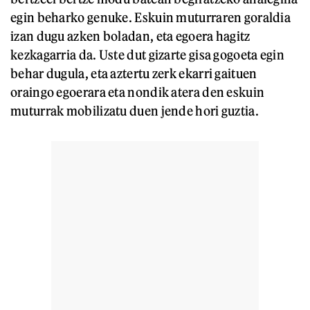
egin beharko genuke. Eskuin muturraren goraldia
izan dugu azken boladan, eta egoera hagitz
kezkagarria da. Uste dut gizarte gisa gogoeta egin
behar dugula, eta aztertu zerk ekarri gaituen
oraingo egoerara eta nondik atera den eskuin
muturrak mobilizatu duen jende hori guztia.