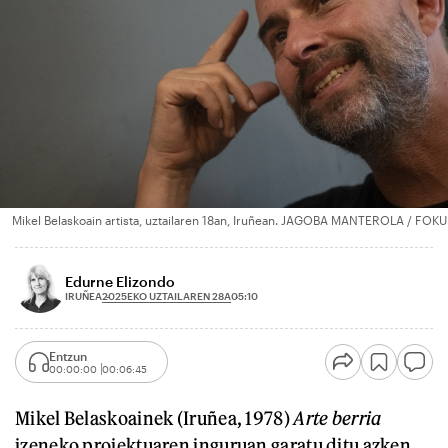
Mikel Belaskoain artista, uztailaren 18an, Iruñean. JAGOBA MANTEROLA / FOKU
Edurne Elizondo
2025EKO UZTAILAREN 28A
IRUÑEA
05:10
Entzun
00:00:00
00:06:45
Mikel Belaskoainek (Iruñea, 1978)
Arte berria
izeneko proiektuaren inguruan garatu ditu azken