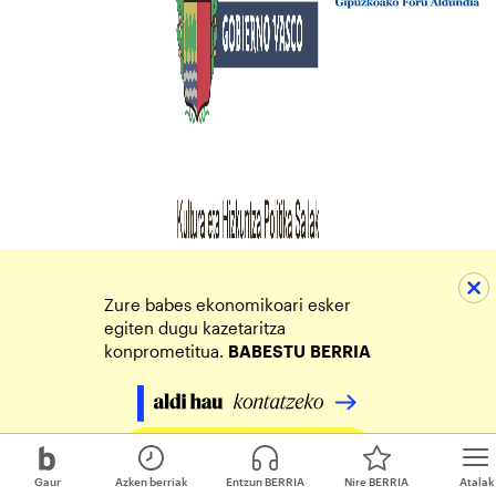
Zure babes ekonomikoari esker
egiten dugu kazetaritza
konprometitua.
BABESTU
BERRIA
Egin zure ekarpena
Gaur
Azken berriak
Entzun BERRIA
Nire BERRIA
Atalak