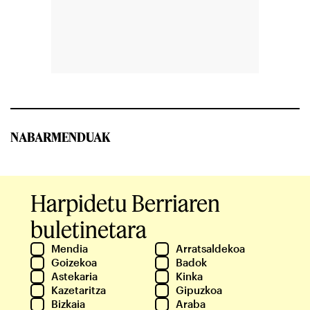
NABARMENDUAK
Harpidetu Berriaren
buletinetara
Mendia
Arratsaldekoa
Goizekoa
Badok
Astekaria
Kinka
Kazetaritza
Gipuzkoa
Bizkaia
Araba