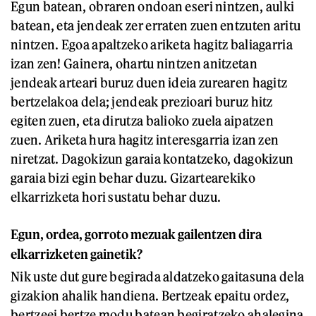
Egun batean, obraren ondoan eseri nintzen, aulki
batean, eta jendeak zer erraten zuen entzuten aritu
nintzen. Egoa apaltzeko ariketa hagitz baliagarria
izan zen! Gainera, ohartu nintzen anitzetan
jendeak arteari buruz duen ideia zurearen hagitz
bertzelakoa dela; jendeak prezioari buruz hitz
egiten zuen, eta dirutza balioko zuela aipatzen
zuen. Ariketa hura hagitz interesgarria izan zen
niretzat. Dagokizun garaia kontatzeko, dagokizun
garaia bizi egin behar duzu. Gizartearekiko
elkarrizketa hori sustatu behar duzu.
Egun, ordea, gorroto mezuak gailentzen dira
elkarrizketen gainetik?
Nik uste dut gure begirada aldatzeko gaitasuna dela
gizakion ahalik handiena. Bertzeak epaitu ordez,
bertzeei bertze modu batean begiratzeko ahalegina