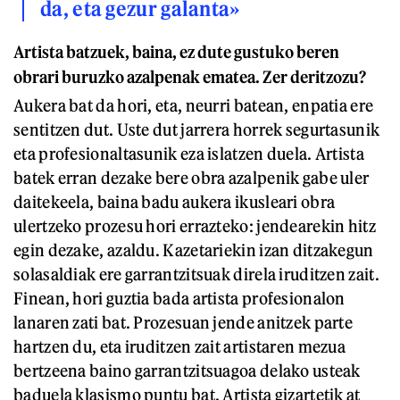
da, eta gezur galanta»
Artista batzuek, baina, ez dute gustuko beren
obrari buruzko azalpenak ematea. Zer deritzozu?
Aukera bat da hori, eta, neurri batean, enpatia ere
sentitzen dut. Uste dut jarrera horrek segurtasunik
eta profesionaltasunik eza islatzen duela. Artista
batek erran dezake bere obra azalpenik gabe uler
daitekeela, baina badu aukera ikusleari obra
ulertzeko prozesu hori errazteko: jendearekin hitz
egin dezake, azaldu. Kazetariekin izan ditzakegun
solasaldiak ere garrantzitsuak direla iruditzen zait.
Finean, hori guztia bada artista profesionalon
lanaren zati bat. Prozesuan jende anitzek parte
hartzen du, eta iruditzen zait artistaren mezua
bertzeena baino garrantzitsuagoa delako usteak
baduela klasismo puntu bat. Artista gizartetik at