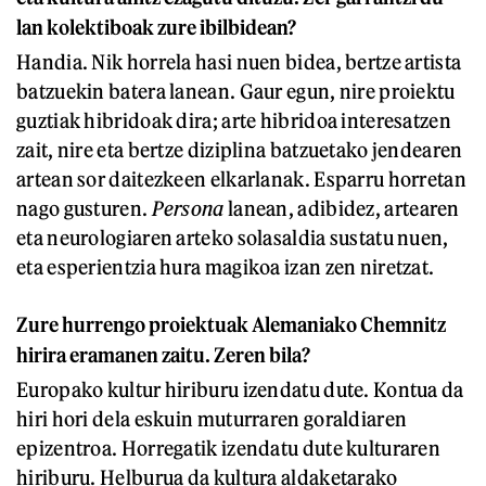
lan kolektiboak zure ibilbidean?
Handia. Nik horrela hasi nuen bidea, bertze artista
batzuekin batera lanean. Gaur egun, nire proiektu
guztiak hibridoak dira; arte hibridoa interesatzen
zait, nire eta bertze diziplina batzuetako jendearen
artean sor daitezkeen elkarlanak. Esparru horretan
nago gusturen.
Persona
lanean, adibidez, artearen
eta neurologiaren arteko solasaldia sustatu nuen,
eta esperientzia hura magikoa izan zen niretzat.
Zure hurrengo proiektuak Alemaniako Chemnitz
hirira eramanen zaitu. Zeren bila?
Europako kultur hiriburu izendatu dute. Kontua da
hiri hori dela eskuin muturraren goraldiaren
epizentroa. Horregatik izendatu dute kulturaren
hiriburu. Helburua da kultura aldaketarako