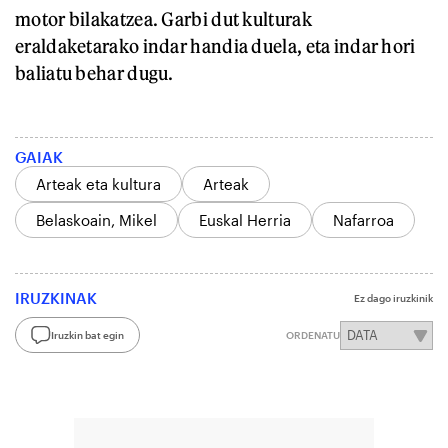
motor bilakatzea. Garbi dut kulturak
eraldaketarako indar handia duela, eta indar hori
baliatu behar dugu.
GAIAK
Arteak eta kultura
Arteak
Belaskoain, Mikel
Euskal Herria
Nafarroa
IRUZKINAK
Ez dago iruzkinik
Iruzkin bat egin
ORDENATU