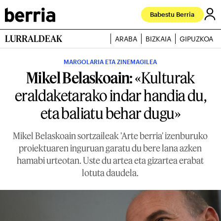
Babestu Berria
LURRALDEAK
ARABA
BIZKAIA
GIPUZKOA
MARGOLARIA ETA ZINEMAGILEA
Mikel Belaskoain:
«Kulturak
eraldaketarako indar handia du,
eta baliatu behar dugu»
Mikel Belaskoain sortzaileak 'Arte berria' izenburuko
proiektuaren inguruan garatu du bere lana azken
hamabi urteotan. Uste du artea eta gizartea erabat
lotuta daudela.