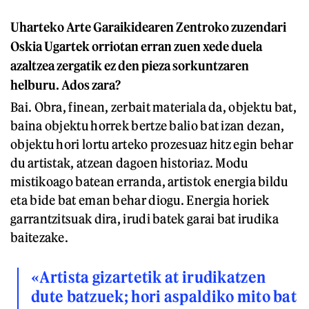
Uharteko Arte Garaikidearen Zentroko zuzendari
Oskia Ugartek orriotan erran zuen xede duela
azaltzea zergatik ez den pieza sorkuntzaren
helburu. Ados zara?
Bai. Obra, finean, zerbait materiala da, objektu bat,
baina objektu horrek bertze balio bat izan dezan,
objektu hori lortu arteko prozesuaz hitz egin behar
du artistak, atzean dagoen historiaz. Modu
mistikoago batean erranda, artistok energia bildu
eta bide bat eman behar diogu. Energia horiek
garrantzitsuak dira, irudi batek garai bat irudika
baitezake.
«Artista gizartetik at irudikatzen
dute batzuek; hori aspaldiko mito bat