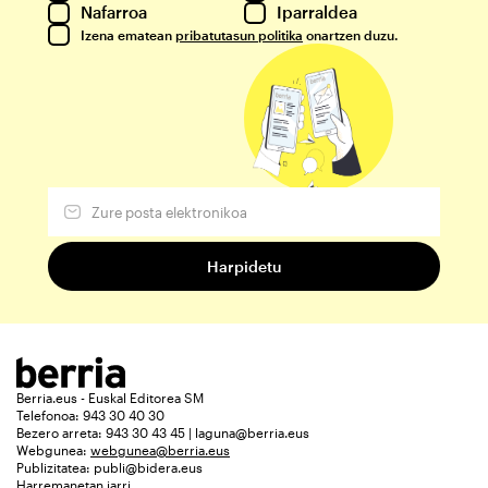
Nafarroa
Iparraldea
Izena ematean
pribatutasun politika
onartzen duzu.
Berria.eus - Euskal Editorea SM
Telefonoa: 943 30 40 30
Bezero arreta: 943 30 43 45 | laguna@berria.eus
Webgunea:
webgunea@berria.eus
Publizitatea:
publi@bidera.eus
Harremanetan jarri