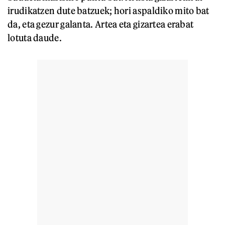
irudikatzen dute batzuek; hori aspaldiko mito bat
da, eta gezur galanta. Artea eta gizartea erabat
lotuta daude.