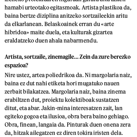
hamabi urteotako egitasmoak. Artista plastikoa da,
baina bertze diziplina anitzeko sortzaileekin aritu
da elkarlanean. Belaskoainek erran du «arte
hibridoa» maite duela, eta kulturak gizartea
eraldatzeko duen ahala nabarmendu.
Artista, sortzaile, zinemagile… Zein da zure berezko
espazioa?
Nire ustez, artea poliedrikoa da. Ni margolaria naiz,
baina ez dut nahi etiketa hori mugatuko nauen
zerbait bilakatzea. Margolaria naiz, baina zinema
erabiltzen dut, proiektu kolektiboak sustatzen
ditut, eta abar. Jakin-mina interesatzen zait, lan
egiteko gogoa eta ilusioa, obra bera baino gehiago.
Obra, finean, langaia da. Pinturak duen onena zera
da, hitzak ailegatzen ez diren tokira iristen dela.