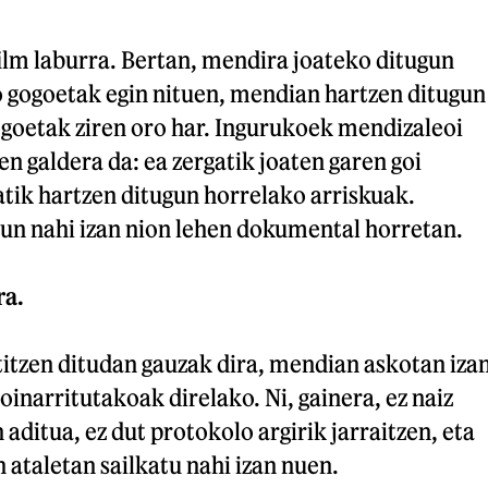
film laburra. Bertan, mendira joateko ditugun
 gogoetak egin nituen, mendian hartzen ditugun
ogoetak ziren oro har. Ingurukoek mendizaleoi
en galdera da: ea zergatik joaten garen goi
tik hartzen ditugun horrelako arriskuak.
zun nahi izan nion lehen dokumental horretan.
ra.
titzen ditudan gauzak dira, mendian askotan iza
oinarritutakoak direlako. Ni, gainera, ez naiz
aditua, ez dut protokolo argirik jarraitzen, eta
taletan sailkatu nahi izan nuen.