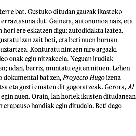
urterre bat. Gustuko ditudan gauzak ikasteko
 erraztasuna dut. Gainera, autonomoa naiz, eta
n hori ere eskatzen digu: autodidakta izatea.
ustatu izan zait beti, eta beti nuen buruan
uztartzea. Konturatu nintzen nire argazki
eo onak egin nitzakeela. Neguan irudiak
en; udan, berriz, muntatu egiten nituen. Lehen
ko dokumental bat zen,
Proyecto Hugo
izena
tsa eta guzti ematen dit gogoratzeak. Gerora,
Al
egin nuen. Orain, lan horiek ikusten ditudanean
rerapauso handiak egin ditudala. Beti dago