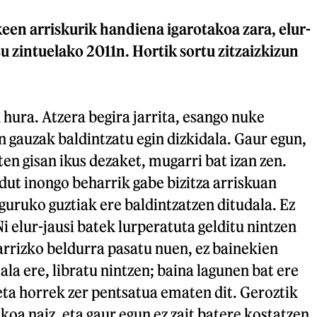
een arriskurik handiena igarotakoa zara, elur-
u zintuelako 2011n. Hortik sortu zitzaizkizun
 hura. Atzera begira jarrita, esango nuke
 gauzak baldintzatu egin dizkidala. Gaur egun,
ten gisan ikus dezaket, mugarri bat izan zen.
ut inongo beharrik gabe bizitza arriskuan
nguruko guztiak ere baldintzatzen ditudala. Ez
i elur-jausi batek lurperatuta gelditu nintzen
arrizko beldurra pasatu nuen, ez bainekien
ala ere, libratu nintzen; baina lagunen bat ere
ta horrek zer pentsatua ematen dit. Geroztik
koa naiz, eta gaur egun ez zait batere kostatzen