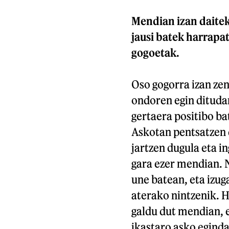
Mendian izan daitek
jausi batek harrapat
gogoetak.
Oso gogorra izan zen
ondoren egin ditudan
gertaera positibo ba
Askotan pentsatzen d
jartzen dugula eta i
gara ezer mendian. N
une batean, eta izug
aterako nintzenik. H
galdu dut mendian, e
ikastaro asko eginda