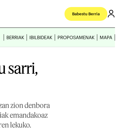
Babestu Berria
BERRIAK
IBILBIDEAK
PROPOSAMENAK
MAPA
 sarri,
 izan zion denbora
ndiak emandakoaz
ren lekuko.