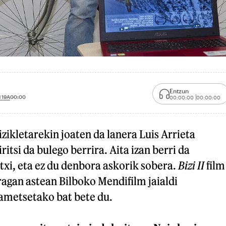
Entzun
 19A
00:00
00:00:00
00:00:00
izikletarekin joaten da lanera Luis Arrieta
iritsi da bulego berrira. Aita izan berri da
txi, eta ez du denbora askorik sobera.
Bizi II
film
agan astean Bilboko Mendifilm jaialdi
 ametsetako bat bete du.