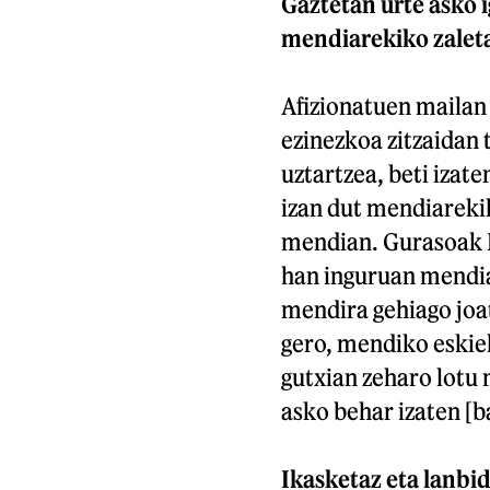
Gaztetan urte asko i
mendiarekiko zalet
Afizionatuen mailan 
ezinezkoa zitzaidan 
uztartzea, beti izate
izan dut mendiarekik
mendian. Gurasoak I
han inguruan mendia 
mendira gehiago joat
gero, mendiko eskiek
gutxian zeharo lotu 
asko behar izaten [b
Ikasketaz eta lanbi