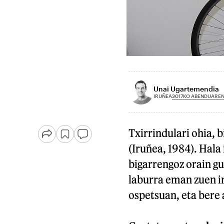
Unai Ugartemendia
2017KO ABENDUAREN
IRUÑEA
Txirrindulari ohia, b
(Iruñea, 1984). Hala 
bigarrengoz orain gu
laburra eman zuen ir
ospetsuan, eta bere