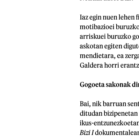
Iaz egin nuen lehen 
motibazioei buruzko
arriskuei buruzko g
askotan egiten digut
mendietara, ea zerga
Galdera horri erant
Gogoeta sakonak di
Bai, nik barruan sen
ditudan bizipenetan 
ikus-entzunezkoetan 
Bizi I
dokumentalean a