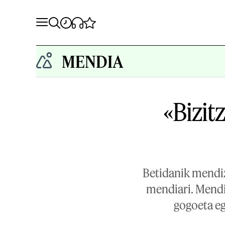
MENDIA
«Bizit
Betidanik mendiza
mendiari. Mendi
gogoeta eg