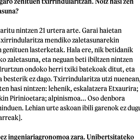
garo zenituen txirrindularitzan. Noiz hasi zen
asuna?
aritu nintzen 21 urtera arte. Garai haietan
txirrindularitza mendiko zaletasunarekin
n genituen lasterketak. Hala ere, nik betidanik
o zaletasuna, eta neguan beti ibiltzen nintzen
rurtzun ondoko herri txiki batekoak ditut, eta
besterik ez dago. Txirrindularitza utzi nuenean
en hasi nintzen: lehenik, eskalatzera Etxaurira;
in Pirinioetara; alpinismoa... Oso denbora
ninduen. Lehian urte askoan ibili garenok ez dug
arreak].
dez ingeniariagronomoa zara. Unibertsitateko