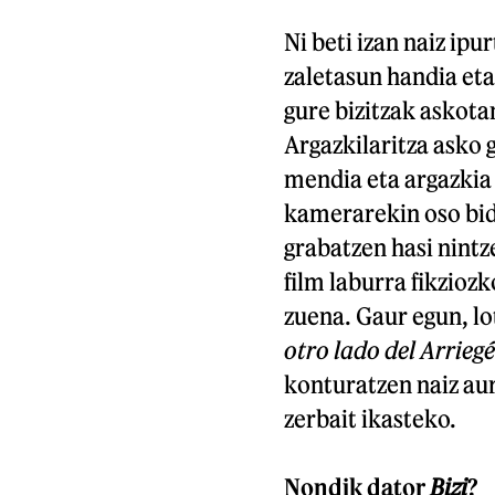
Ni beti izan naiz ip
zaletasun handia eta
gure bizitzak askota
Argazkilaritza asko g
mendia eta argazkia 
kamerarekin oso bid
grabatzen hasi nintz
film laburra fikzioz
zuena. Gaur egun, lo
otro lado del Arriegé
konturatzen naiz aur
zerbait ikasteko.
Nondik dator
Bizi
?