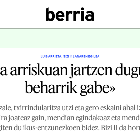
LUIS ARRIETA. 'BIZI II' LANAREN EGILEA
za arriskuan jartzen dugu
beharrik gabe»
le, txirrindularitza utzi eta gero eskaini ahal
ra joateaz gain, mendian egindakoaz eta me
iten du ikus-entzunezkoen bidez. Bizi II da hor