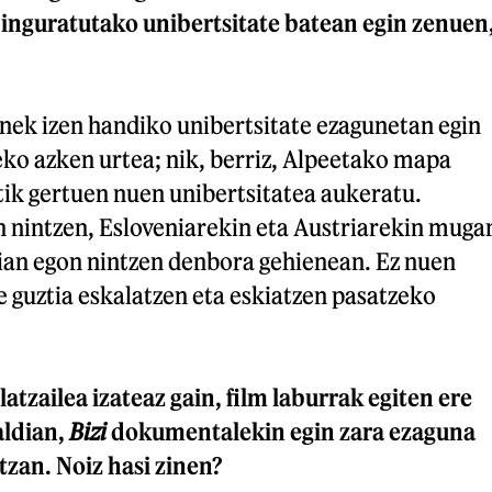
inguratutako unibertsitate batean egin zenuen
enek izen handiko unibertsitate ezagunetan egin
ko azken urtea; nik, berriz, Alpeetako mapa
tik gertuen nuen unibertsitatea aukeratu.
n nintzen, Esloveniarekin eta Austriarekin muga
ian egon nintzen denbora gehienean. Ez nuen
te guztia eskalatzen eta eskiatzen pasatzeko
atzailea izateaz gain, film laburrak egiten ere
aldian,
Bizi
dokumentalekin egin zara ezaguna
zan. Noiz hasi zinen?