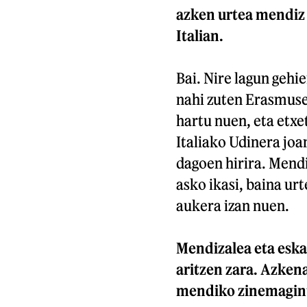
azken urtea mendiz 
Italian.
Bai. Nire lagun gehi
nahi zuten Erasmuse
hartu nuen, eta etxe
Italiako Udinera joa
dagoen hirira. Mend
asko ikasi, baina ur
aukera izan nuen.
Mendizalea eta eskal
aritzen zara. Azken
mendiko zinemagint