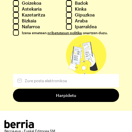
Goizekoa
Badok
Astekaria
Kinka
Kazetaritza
Gipuzkoa
Bizkaia
Araba
Nafarroa
Iparraldea
Izena ematean
pribatutasun politika
onartzen duzu.
Berria.eus - Euskal Editorea SM