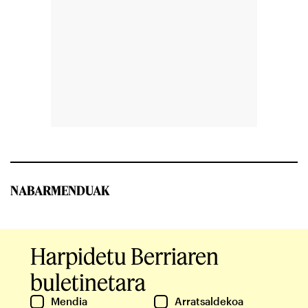
NABARMENDUAK
Harpidetu Berriaren
buletinetara
Mendia
Arratsaldekoa