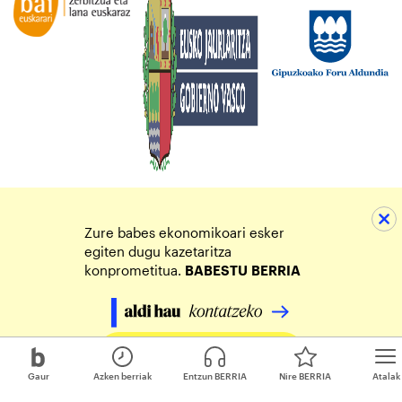
Zure babes ekonomikoari esker
egiten dugu kazetaritza
konprometitua.
BABESTU
BERRIA
Egin zure ekarpena
Gaur
Azken berriak
Entzun BERRIA
Nire BERRIA
Atalak