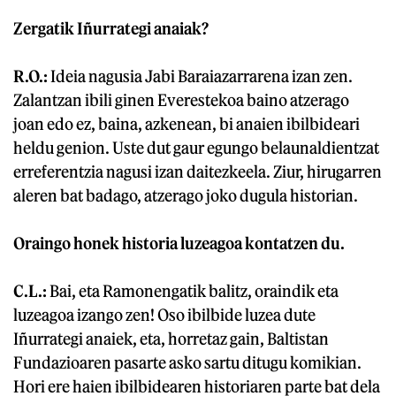
Zergatik Iñurrategi anaiak?
R.O.:
Ideia nagusia Jabi Baraiazarrarena izan zen.
Zalantzan ibili ginen Everestekoa baino atzerago
joan edo ez, baina, azkenean, bi anaien ibilbideari
heldu genion. Uste dut gaur egungo belaunaldientzat
erreferentzia nagusi izan daitezkeela. Ziur, hirugarren
aleren bat badago, atzerago joko dugula historian.
Oraingo honek historia luzeagoa kontatzen du.
C.L.:
Bai, eta Ramonengatik balitz, oraindik eta
luzeagoa izango zen! Oso ibilbide luzea dute
Iñurrategi anaiek, eta, horretaz gain, Baltistan
Fundazioaren pasarte asko sartu ditugu komikian.
Hori ere haien ibilbidearen historiaren parte bat dela