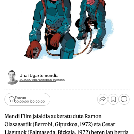
Unai Ugartemendia
2020KO ABENDUAREN 1A
00:00
Entzun
00:00:00
00:00:00
Mendi Film jaialdia aukeratu dute Ramon
Olasagastik (Berrobi, Gipuzkoa, 1972) eta Cesar
Llagunok (Balmaseda, Bizkaia, 1972) beren lan berria