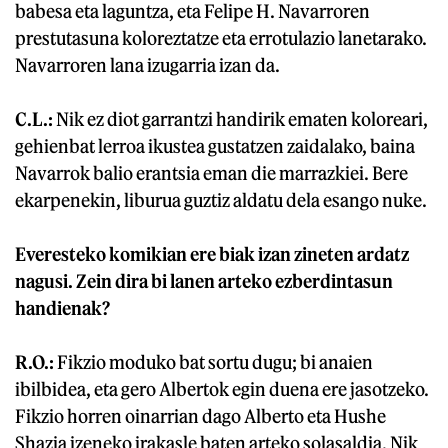
babesa eta laguntza, eta Felipe H. Navarroren
prestutasuna koloreztatze eta errotulazio lanetarako.
Navarroren lana izugarria izan da.
C.L.:
Nik ez diot garrantzi handirik ematen koloreari,
gehienbat lerroa ikustea gustatzen zaidalako, baina
Navarrok balio erantsia eman die marrazkiei. Bere
ekarpenekin, liburua guztiz aldatu dela esango nuke.
Everesteko komikian ere biak izan zineten ardatz
nagusi. Zein dira bi lanen arteko ezberdintasun
handienak?
R.O.:
Fikzio moduko bat sortu dugu; bi anaien
ibilbidea, eta gero Albertok egin duena ere jasotzeko.
Fikzio horren oinarrian dago Alberto eta Hushe
Shazia izeneko irakasle baten arteko solasaldia. Nik