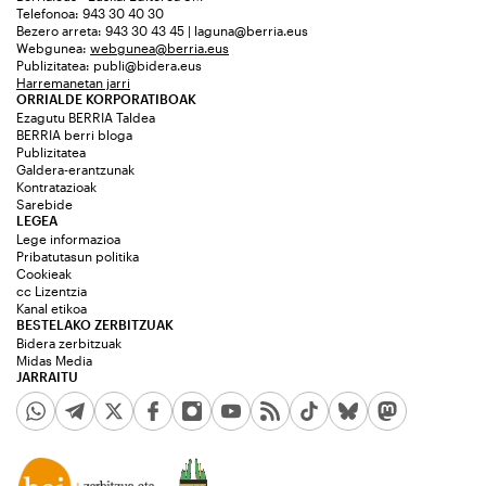
Telefonoa: 943 30 40 30
Bezero arreta: 943 30 43 45 | laguna@berria.eus
Webgunea:
webgunea@berria.eus
Publizitatea:
publi@bidera.eus
Harremanetan jarri
ORRIALDE KORPORATIBOAK
Ezagutu BERRIA Taldea
BERRIA berri bloga
Publizitatea
Galdera-erantzunak
Kontratazioak
Sarebide
LEGEA
Lege informazioa
Pribatutasun politika
Cookieak
cc Lizentzia
Kanal etikoa
BESTELAKO ZERBITZUAK
Bidera zerbitzuak
Midas Media
JARRAITU