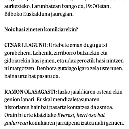
aurkezteko. Larunbatean izango da, 19:00etan,
Bilboko Euskalduna jauregian.
Noiz hasi zineten komikiarekin?
CESAR LLAGUNO:
Urtebete eman dugu gutxi
gorabehera. Lehenik, zirriborro batzuekin eta
gidoiarekin hasi ginen, eta udaz geroztik hasi nintzen
ni margotzen. Denbora gutxiago igaro zela uste nuen,
baina urte bat pasatu da.
RAMON OLASAGASTI:
Iazko jaialdiaren ostean ekin
genion lanari. Euskal mendizaletasunaren
historiaren hainbat pasarte kontatzea da asmoa.
Orain bi urte idatzitako
Everest, herri oso bat
gailurrean
komikiaren jarraipena izatea nahi genuen.