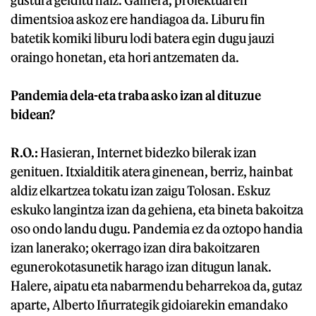
gustura gelditu naiz. Gainera, proiektuaren
dimentsioa askoz ere handiagoa da. Liburu fin
batetik komiki liburu lodi batera egin dugu jauzi
oraingo honetan, eta hori antzematen da.
Pandemia dela-eta traba asko izan al dituzue
bidean?
R.O.:
Hasieran, Internet bidezko bilerak izan
genituen. Itxialditik atera ginenean, berriz, hainbat
aldiz elkartzea tokatu izan zaigu Tolosan. Eskuz
eskuko langintza izan da gehiena, eta bineta bakoitza
oso ondo landu dugu. Pandemia ez da oztopo handia
izan lanerako; okerrago izan dira bakoitzaren
egunerokotasunetik harago izan ditugun lanak.
Halere, aipatu eta nabarmendu beharrekoa da, gutaz
aparte, Alberto Iñurrategik gidoiarekin emandako