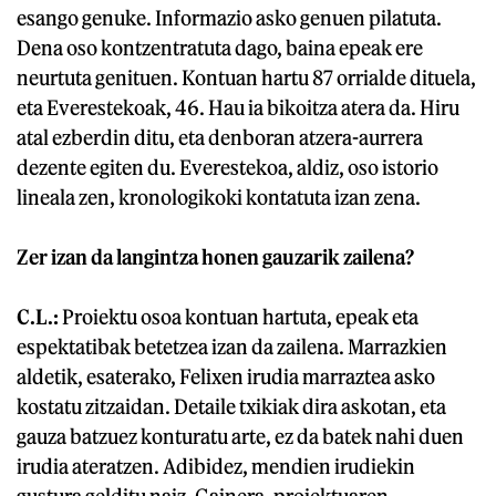
esango genuke. Informazio asko genuen pilatuta.
Dena oso kontzentratuta dago, baina epeak ere
neurtuta genituen. Kontuan hartu 87 orrialde dituela,
eta Everestekoak, 46. Hau ia bikoitza atera da. Hiru
atal ezberdin ditu, eta denboran atzera-aurrera
dezente egiten du. Everestekoa, aldiz, oso istorio
lineala zen, kronologikoki kontatuta izan zena.
Zer izan da langintza honen gauzarik zailena?
C.L.:
Proiektu osoa kontuan hartuta, epeak eta
espektatibak betetzea izan da zailena. Marrazkien
aldetik, esaterako, Felixen irudia marraztea asko
kostatu zitzaidan. Detaile txikiak dira askotan, eta
gauza batzuez konturatu arte, ez da batek nahi duen
irudia ateratzen. Adibidez, mendien irudiekin