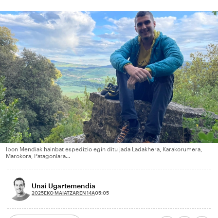
Ibon Mendiak hainbat espedizio egin ditu jada Ladakhera, Karakorumera,
Marokora, Patagoniara...
Unai Ugartemendia
2025EKO MAIATZAREN 14A
05:05