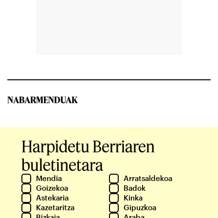
NABARMENDUAK
Harpidetu Berriaren
buletinetara
Mendia
Arratsaldekoa
Goizekoa
Badok
Astekaria
Kinka
Kazetaritza
Gipuzkoa
Bizkaia
Araba