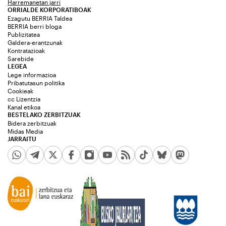
Harremanetan jarri
ORRIALDE KORPORATIBOAK
Ezagutu BERRIA Taldea
BERRIA berri bloga
Publizitatea
Galdera-erantzunak
Kontratazioak
Sarebide
LEGEA
Lege informazioa
Pribatutasun politika
Cookieak
cc Lizentzia
Kanal etikoa
BESTELAKO ZERBITZUAK
Bidera zerbitzuak
Midas Media
JARRAITU