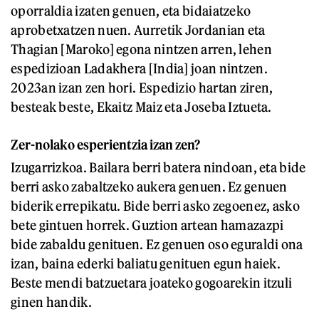
oporraldia izaten genuen, eta bidaiatzeko
aprobetxatzen nuen. Aurretik Jordanian eta
Thagian [Maroko] egona nintzen arren, lehen
espedizioan Ladakhera [India] joan nintzen.
2023an izan zen hori. Espedizio hartan ziren,
besteak beste, Ekaitz Maiz eta Joseba Iztueta.
Zer-nolako esperientzia izan zen?
Izugarrizkoa. Bailara berri batera nindoan, eta bide
berri asko zabaltzeko aukera genuen. Ez genuen
biderik errepikatu. Bide berri asko zegoenez, asko
bete gintuen horrek. Guztion artean hamazazpi
bide zabaldu genituen. Ez genuen oso eguraldi ona
izan, baina ederki baliatu genituen egun haiek.
Beste mendi batzuetara joateko gogoarekin itzuli
ginen handik.