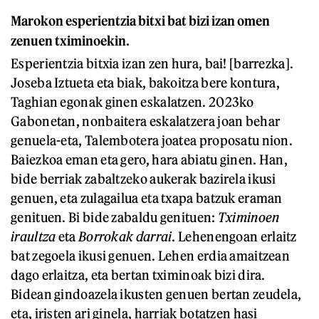
Marokon esperientzia bitxi bat bizi izan omen
zenuen tximinoekin.
Esperientzia bitxia izan zen hura, bai! [barrezka].
Joseba Iztueta eta biak, bakoitza bere kontura,
Taghian egonak ginen eskalatzen. 2023ko
Gabonetan, nonbaitera eskalatzera joan behar
genuela-eta, Talembotera joatea proposatu nion.
Baiezkoa eman eta gero, hara abiatu ginen. Han,
bide berriak zabaltzeko aukerak bazirela ikusi
genuen, eta zulagailua eta txapa batzuk eraman
genituen. Bi bide zabaldu genituen:
Tximinoen
iraultza
eta
Borrokak darrai
. Lehenengoan erlaitz
bat zegoela ikusi genuen. Lehen erdia amaitzean
dago erlaitza, eta bertan tximinoak bizi dira.
Bidean gindoazela ikusten genuen bertan zeudela,
eta, iristen ari ginela, harriak botatzen hasi