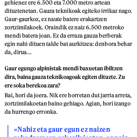
gehienez ere 6.500 eta 7.000 metro artean
dituztenetan. Gauza teknikoak egiteko irrikaz nago.
Gaur-gaurkoz, ez naute batere erakartzen
zortzimilakoek. Oraindik ez naiz 6.500 metroko
mendi batera joan. Ez da erraza gauza berberak
egin nahi dituen talde bat aurkitzea: denbora behar
da, dirua…
Gaur egungo alpinistak mendi baxuetan ibiltzen
dira, baina gauza teknikoagoak egiten dituzte. Zu
ere soka berekoa zara?
Bai, hori da joera. Nik ere horretan dut jarria arreta,
zortzimilakoetan baino gehiago. Agian, hori izango
da hurrengo erronka.
«Nahiz eta gaur egun ez naizen