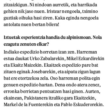
zitzaizkigun. Ni nindoan aurretik, eta harrikada
gehien nik jaso nuen. Iristear nengoela, tximino
guztiak oihuka hasi ziren. Kaka eginda nengoela
antolatu nuen bertan bilera!
Iztuetak esperientzia handia du alpinismoan. Nola
ezagutu zenuten elkar?
Indiako espedizio horretan izan zen. Harreman
estua daukat Urko Zabalarekin, Mikel Ezkurdirekin
eta Ekaitz Maizekin. Ekaitzek espedizio pare bat
zituen eginak Josebarekin, eta aipatu zigun lagun
bat ere etortzekoa zela. Oso harreman polita egin
genuen espedizio hartan. Dena ondo atera zenez,
erronka berrietan pentsatzen hasi ginen. Aurten,
ekainean, Pakistanera itzuliko gara Ekaitzekin,
Markel de la Fuenterekin eta Pablo Eskuderorekin.