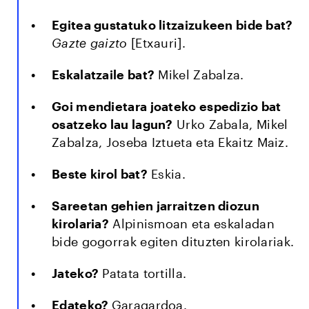
Egitea gustatuko litzaizukeen bide bat?
Gazte gaizto
[Etxauri].
Eskalatzaile bat?
Mikel Zabalza.
Goi mendietara joateko espedizio bat
osatzeko lau lagun?
Urko Zabala, Mikel
Zabalza, Joseba Iztueta eta Ekaitz Maiz.
Beste kirol bat?
Eskia.
Sareetan gehien jarraitzen diozun
kirolaria?
Alpinismoan eta eskaladan
bide gogorrak egiten dituzten kirolariak.
Jateko?
Patata tortilla.
Edateko?
Garagardoa.