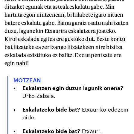
ditzaket egunak eta asteak eskalatu gabe. Min
hartuta egon nintzenean, bi hilabete igaro nituen
batere eskalatu gabe. Baina garaiz osatu nahi izaten
duzu, lagunekin Etxaurira eskalatzera joateko.
Kirol eskalada egitea ere gustuko dut. Beste kontu
bat litzateke ea zer izango litzatekeen nire bizitza
eskalada existituko ez balitz. Ez dut pentsatu ere
egin nahi!
MOTZEAN
Eskalatzen egin duzun lagunik onena?
Urko Zabala.
Eskalatzeko bide bat?
Etxauriko edozein
bide.
Eskalatzeko bide bat?
Etxauri.