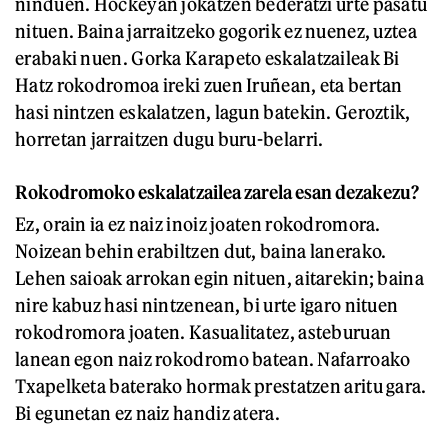
ninduen. Hockeyan jokatzen bederatzi urte pasatu
nituen. Baina jarraitzeko gogorik ez nuenez, uztea
erabaki nuen. Gorka Karapeto eskalatzaileak Bi
Hatz rokodromoa ireki zuen Iruñean, eta bertan
hasi nintzen eskalatzen, lagun batekin. Geroztik,
horretan jarraitzen dugu buru-belarri.
Rokodromoko eskalatzailea zarela esan dezakezu?
Ez, orain ia ez naiz inoiz joaten rokodromora.
Noizean behin erabiltzen dut, baina lanerako.
Lehen saioak arrokan egin nituen, aitarekin; baina
nire kabuz hasi nintzenean, bi urte igaro nituen
rokodromora joaten. Kasualitatez, asteburuan
lanean egon naiz rokodromo batean. Nafarroako
Txapelketa baterako hormak prestatzen aritu gara.
Bi egunetan ez naiz handiz atera.