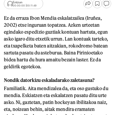
Entzun
00:00:00
00:11:49
Ez da erraza Ibon Mendia eskalatzailea (Iruñea,
2002) etxe inguruan topatzea. Azken urteetan
egindako espedizio guztiak kontuan hartuta, egun
asko igaro ditu etxetik urrun. Lan kontuak tarteko,
eta txapelketa baten aitzakian, rokodromo batean
sartuta pasatu du asteburua. Baina Pirinioetako
bidea hartu du hura amaitu bezain laster. Ez da
geldirik egotekoa.
Nondik datorkizu eskaladarako zaletasuna?
Familiatik. Aita mendizalea da, eta oso gustuko du
mendia. Eskiatzen eta eskalatzen pasatu ditu urte
asko. Ni, gaztetan, patin hockeyan ibilitakoa naiz,
eta, noizean behin, aitak mendira eramaten