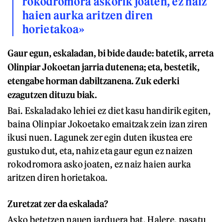
rokodromora askorik joaten, ez naiz
haien aurka aritzen diren
horietakoa»
Gaur egun, eskaladan, bi bide daude: batetik, arreta
Olinpiar Jokoetan jarria dutenena; eta, bestetik,
etengabe horman dabiltzanena. Zuk ederki
ezagutzen dituzu biak.
Bai. Eskaladako lehiei ez diet kasu handirik egiten,
baina Olinpiar Jokoetako emaitzak zein izan ziren
ikusi nuen. Lagunek zer egin duten ikustea ere
gustuko dut, eta, nahiz eta gaur egun ez naizen
rokodromora asko joaten, ez naiz haien aurka
aritzen diren horietakoa.
Zuretzat zer da eskalada?
Asko betetzen nauen jarduera bat. Halere, pasatu