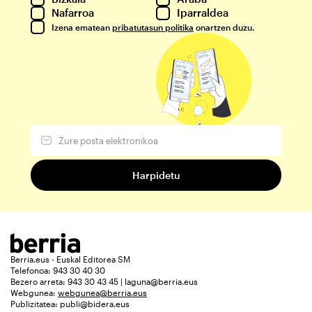
Nafarroa
Iparraldea
Izena ematean
pribatutasun politika
onartzen duzu.
Berria.eus - Euskal Editorea SM
Telefonoa: 943 30 40 30
Bezero arreta: 943 30 43 45 | laguna@berria.eus
Webgunea:
webgunea@berria.eus
Publizitatea:
publi@bidera.eus