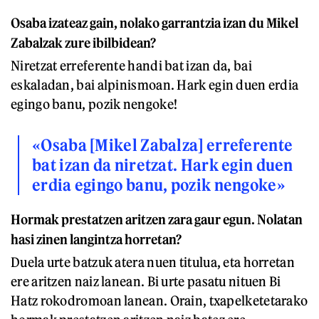
Osaba izateaz gain, nolako garrantzia izan du Mikel
Zabalzak zure ibilbidean?
Niretzat erreferente handi bat izan da, bai
eskaladan, bai alpinismoan. Hark egin duen erdia
egingo banu, pozik nengoke!
«Osaba [Mikel Zabalza] erreferente
bat izan da niretzat. Hark egin duen
erdia egingo banu, pozik nengoke»
Hormak prestatzen aritzen zara gaur egun. Nolatan
hasi zinen langintza horretan?
Duela urte batzuk atera nuen titulua, eta horretan
ere aritzen naiz lanean. Bi urte pasatu nituen Bi
Hatz rokodromoan lanean. Orain, txapelketetarako