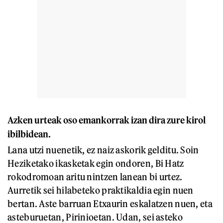
Azken urteak oso emankorrak izan dira zure kirol
ibilbidean.
Lana utzi nuenetik, ez naiz askorik gelditu. Soin
Heziketako ikasketak egin ondoren, Bi Hatz
rokodromoan aritu nintzen lanean bi urtez.
Aurretik sei hilabeteko praktikaldia egin nuen
bertan. Aste barruan Etxaurin eskalatzen nuen, eta
asteburuetan, Pirinioetan. Udan, sei asteko