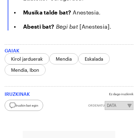
Musika talde bat?
Anestesia.
Abesti bat?
Begi bat
[Anestesia].
GAIAK
Kirol jarduerak
Mendia
Eskalada
Mendia, Ibon
IRUZKINAK
Ez dago iruzkinik
Iruzkin bat egin
ORDENATU