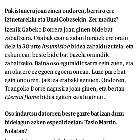
Pakistanera joan zinen ondoren, berriro ere
Iztuetarekin eta Unai Cobosekin. Zer moduz?
Izenik Gabeko Dorrera joan ginen bide bat
zabaltzera. Osabak esana zidan beraiek ere orain
dela ia 30 urte
Insumisioa
bidea zabaldu zutela, eta
eskuinean beste bide bat bazela oraindik
zabaltzeko. Baina oso eguraldi txarra egin zuen, eta
arroka ere ez egoen egoera onean. Luze pare bat
egin ondoren, jaistea erabaki genuen. Ondoren,
Trangoko Dorre nagusira joan ginen, eta bertan
Eternal flame
bidea egiten saiatu ginen.
Oso indartsu datorren beste gazte bat izan duzu
bidelagun azken espedizioetan: Tasio Martin.
Nolatan?