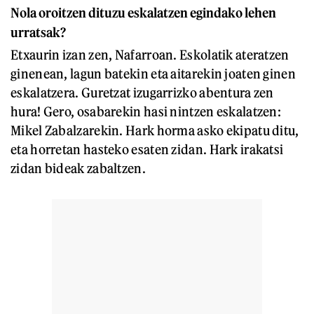
Nola oroitzen dituzu eskalatzen egindako lehen
urratsak?
Etxaurin izan zen, Nafarroan. Eskolatik ateratzen
ginenean, lagun batekin eta aitarekin joaten ginen
eskalatzera. Guretzat izugarrizko abentura zen
hura! Gero, osabarekin hasi nintzen eskalatzen:
Mikel Zabalzarekin. Hark horma asko ekipatu ditu,
eta horretan hasteko esaten zidan. Hark irakatsi
zidan bideak zabaltzen.