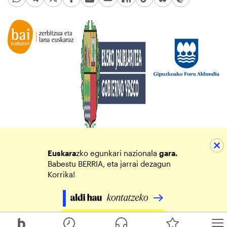
Euskara
zko egunkari nazionala
gara.
Babestu BERRIA, eta jarrai dezagun
Korrika!
Egin zure ekarpena