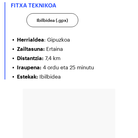
FITXA TEKNIKOA
Ibilbidea (.gpx)
Herrialdea
: Gipuzkoa
Zailtasuna:
Ertaina
Distantzia:
7,4 km
Iraupena:
4 ordu eta 25 minutu
Estekak:
Ibilbidea