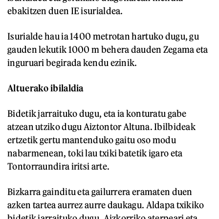
ebakitzen duen IE isurialdea.
Isurialde hau ia 1400 metrotan hartuko dugu, gu
gauden lekutik 1000 m behera dauden Zegama eta
inguruari begirada kendu ezinik.
Altuerako ibilaldia
Bidetik jarraituko dugu, eta ia konturatu gabe
atzean utziko dugu Aiztontor Altuna. Ibilbideak
ertzetik gertu mantenduko gaitu oso modu
nabarmenean, toki lau txiki batetik igaro eta
Tontorraundira iritsi arte.
Bizkarra gainditu eta gailurrera eramaten duen
azken tartea aurrez aurre daukagu. Aldapa txikiko
bidetik jarraituko dugu, Aizkorriko aterpeari eta