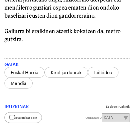
mendilerro guztiari ospea ematen dion ondoko
baselizari eusten dion gandorreraino.
Gailurra bi eraikinen atzetik kokatzen da, metro
gutxira.
GAIAK
Euskal Herria
Kirol jarduerak
Ibilbidea
Mendia
IRUZKINAK
Ez dago iruzkinik
Iruzkin bat egin
ORDENATU