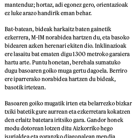
mantenduz; hortaz, adi egonez gero, orientazioak
ez luke arazo handirik eman behar.
Bat-batean, bideak harkaitz baten gainetik
ezkerrera, M-IM norabidea hartzen du, eta basoko
bidearen azken herenari ekiten dio. Inklinazioak
ere lasaitu bat ematen digu 1300 metroko garaiera
hartu arte. Puntu honetan, berehala sumatuko
dugu basoaren goiko muga gertu dagoela. Berriro
ere iparrerako norabidea hartzen du bideak,
basotik irtetean.
Basoaren goiko mugatik irten eta belarrezko bizkar
txiki batetik gure aurrean eta ezkerretara kokatzen
den erlaitz batetara iritsiko gara. Gandor honek
modu dotorean lotzen ditu Aizkorriko hego
isurialdea eta goranzko diagonalean mendia