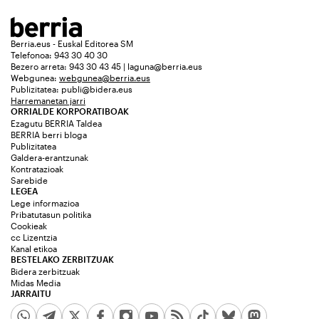
Berria.eus - Euskal Editorea SM
Telefonoa: 943 30 40 30
Bezero arreta: 943 30 43 45 | laguna@berria.eus
Webgunea:
webgunea@berria.eus
Publizitatea:
publi@bidera.eus
Harremanetan jarri
ORRIALDE KORPORATIBOAK
Ezagutu BERRIA Taldea
BERRIA berri bloga
Publizitatea
Galdera-erantzunak
Kontratazioak
Sarebide
LEGEA
Lege informazioa
Pribatutasun politika
Cookieak
cc Lizentzia
Kanal etikoa
BESTELAKO ZERBITZUAK
Bidera zerbitzuak
Midas Media
JARRAITU