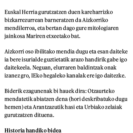
Euskal Herria gurutzatzen duen kareharrizko
bizkarrezurrean barneratzen da Aizkorriko
mendilerroa, eta bertan dago gure mitologiaren
jainkosa Mariren etxeetako bat.
Aizkorri oso ibilitako mendia dugu eta esan daiteke
ia bere isurialde guztietatik arazo handirik gabe igo
daitekeela. Neguan, elurraren baldintzak onak
izanez gro, IEko hegaleko kanalak ere igo daitezke.
Biderik ezagunenak bi hauek dira: Otzaurteko
mendatetik abiatzen dena (hori deskribatuko dugu
hemen) eta Arantzazutik hasi eta Urbiako zelaiak
gurutzatzen dituena.
Historia handiko bidea