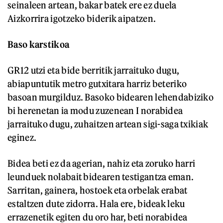
seinaleen artean, bakar batek ere ez duela
Aizkorrira igotzeko biderik aipatzen.
Baso karstikoa
GR12 utzi eta bide berritik jarraituko dugu,
abiapuntutik metro gutxitara harriz beteriko
basoan murgilduz. Basoko bidearen lehendabiziko
bi herenetan ia modu zuzenean I norabidea
jarraituko dugu, zuhaitzen artean sigi-saga txikiak
eginez.
Bidea beti ez da agerian, nahiz eta zoruko harri
leunduek nolabait bidearen testigantza eman.
Sarritan, gainera, hostoek eta orbelak erabat
estaltzen dute zidorra. Hala ere, bideak leku
errazenetik egiten du oro har, beti norabidea