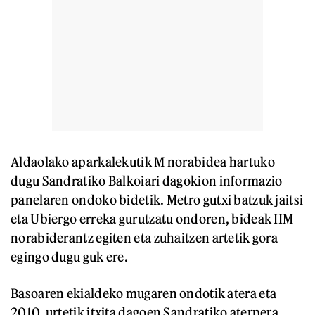
Aldaolako aparkalekutik M norabidea hartuko
dugu Sandratiko Balkoiari dagokion informazio
panelaren ondoko bidetik. Metro gutxi batzuk jaitsi
eta Ubiergo erreka gurutzatu ondoren, bideak IIM
norabiderantz egiten eta zuhaitzen artetik gora
egingo dugu guk ere.
Basoaren ekialdeko mugaren ondotik atera eta
2010. urtetik itxita dagoen Sandratiko aterpera