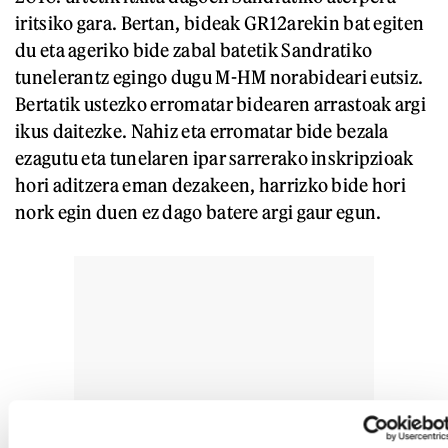
iritsiko gara. Bertan, bideak GR12arekin bat egiten
du eta ageriko bide zabal batetik Sandratiko
tunelerantz egingo dugu M-HM norabideari eutsiz.
Bertatik ustezko erromatar bidearen arrastoak argi
ikus daitezke. Nahiz eta erromatar bide bezala
ezagutu eta tunelaren ipar sarrerako inskripzioak
hori aditzera eman dezakeen, harrizko bide hori
nork egin duen ez dago batere argi gaur egun.