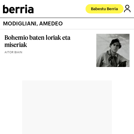
Babestu Berria
MODIGLIANI, AMEDEO
Bohemio baten loriak eta
miseriak
AITOR BIAIN