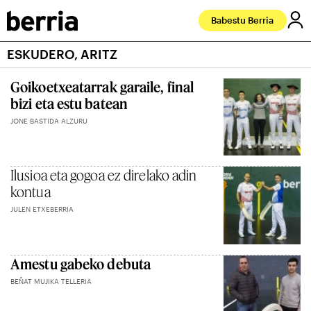
Babestu Berria
ESKUDERO, ARITZ
Goikoetxeatarrak garaile, final
bizi eta estu batean
JONE BASTIDA ALZURU
Ilusioa eta gogoa ez direlako adin
kontua
JULEN ETXEBERRIA
Amestu gabeko debuta
BEÑAT MUJIKA TELLERIA