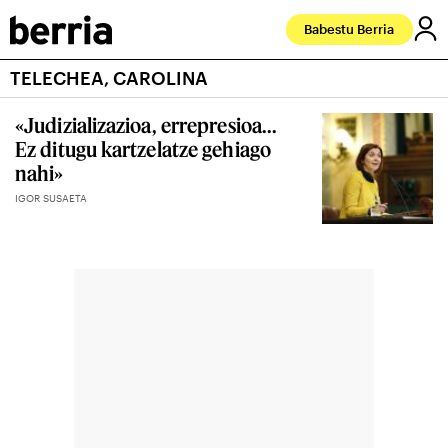
Babestu Berria
TELECHEA, CAROLINA
«Judizializazioa, errepresioa...
Ez ditugu kartzelatze gehiago
nahi»
IGOR SUSAETA